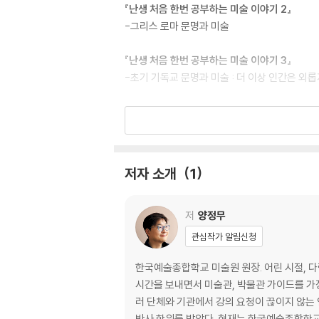
에서 쉽게 볼 수 있는 한국의 미술까지 최대한 
『난생 처음 한번 공부하는 미술 이야기 2』
-그리스 로마 문명과 미술
[도서] 난생 처음 한번 공부하는 미술 이야기 5
‘인문학의 꽃’ 미술사! ‘귀로 듣는 듯 술술 읽히
『난생 처음 한번 공부하는 미술 이야기 3』
제, 예술의 흐름까지 쉽고 재미있게, 또한 깊이 
-초기 기독교 문명과 미술 : 더 이상 인간은 외
질문과 답변이 머릿속에 떠오르는 의문을 시원하
고화질의 작품 사진과 일러스트로 소장 가치를 더
『난생 처음 한번 공부하는 미술 이야기 4』
을 최대한 다양하게 소개한다.
-중세 문명과 미술 : 지상에 천국을 훔쳐오다
『난생 처음 한번 공부하는 미술 이야기 5』
저자 소개
1
-이탈리아 르네상스 문명과 미술: 갈등하는 인
저
양정무
관심작가 알림신청
한국예술종합학교 미술원 원장. 어린 시절, 
시간을 보내면서 미술관, 박물관 가이드를 가
러 단체와 기관에서 강의 요청이 끊이지 않는 인기 강사다. 서울대학교 고고미술사학과를 졸업하고 미술사 분야에서 최고의 권위를
박사 학위를 받았다. 현재는 한국예술종합학교