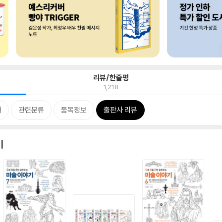
리뷰/한줄평
1,218
개
관련분류
품목정보
출판사 리뷰
기