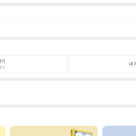
.
팔기
내 
불가