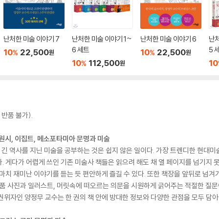
난처한 미술 이야기 7
난처한 미술 이야기 1~
난처한 미술 이야기 6
난처
6 세트
5 
10
22,500
10
22,500
%
%
원
원
10
112,500
10
%
원
반품 불가).
: 원시, 이집트, 메소포타미아 문명과 미술
 긴 역사를 지닌 미술을 공부하는 것은 쉽지 않은 일이다. 가장 트렌디한 현대미
. 게다가 어렵게 쓰인 기존 미술사 책들은 읽으려 해도 채 열 페이지를 넘기지 못
마치 재미난 이야기를 듣는 듯 편안하게 즐길 수 있다. 또한 책장을 앞뒤로 넘겨
작품 사진과 일러스트, 머릿속에 떠오르는 의문을 시원하게 긁어주는 적절한 질문
권위자인 양정무 교수는 한 권의 책 안에 방대한 정보와 다양한 관점을 모두 담아