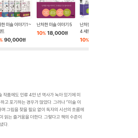
한 미술 이야기 1~
난처한 미술 이야기 5
난처한 미술 이야기 3,
난처한 미
세트
4 세트
10
18,000
10
1
%
%
원
90,000
10
32,400
%
%
원
원
술 작품에도 인류 4만 년 역사가 녹아 있기에 미
하고 포기하는 경우가 많았다. 그러나 『미술 이
가며 그림을 찾을 필요 없이 독자의 시선의 흐름에
이 읽는 즐거움을 더한다. 그렇다고 책의 수준이
냈다.