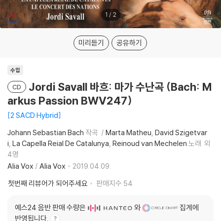
1
/
2
미리듣기
공유하기
수입
Jordi Savall 바흐: 마가 수난곡 (Bach: M
CD
arkus Passion BWV247)
2 SACD Hybrid
Johann Sebastian Bach
작곡
Marta Matheu
David Szigetvar
i
La Capella Reial De Catalunya
Reinoud van Mechelen
노래
외
4명
Alia Vox
/
Alia Vox
2019.04.09.
첫번째 리뷰어가 되어주세요
판매지수
54
예스24 음반 판매 수량은
와
집계에
반영됩니다.