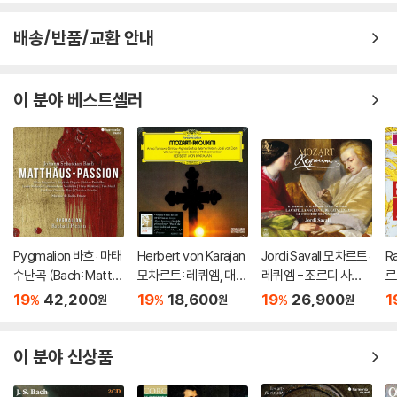
배송/반품/교환 안내
이 분야 베스트셀러
Pygmalion 바흐: 마태
Herbert von Karajan
Jordi Savall 모차르트:
R
수난곡 (Bach: Matth
모차르트: 레퀴엠, 대관
레퀴엠 - 조르디 사발
르
aus-Passion BWV2
식 미사 (Mozart: Req
(Mozart: Requiem K.
Re
19
42,200
19
18,600
19
26,900
1
%
%
%
원
원
원
44)
uiem)
626)
K.
이 분야 신상품