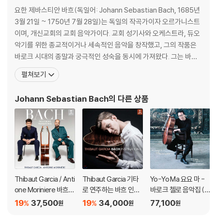
요한 제바스티안 바흐(독일어: Johann Sebastian Bach, 1685년
3월 21일 ~ 1750년 7월 28일)는 독일의 작곡가이자 오르가니스트
이며, 개신교회의 교회 음악가이다. 교회 성기사와 오케스트라, 듀오
악기를 위한 종교적이거나 세속적인 음악을 창작했고, 그의 작품은
바로크 시대의 종말과 궁극적인 성숙을 동시에 가져왔다. 그는 바로
크 시대의 최후에 위치하는 대가로서, 일반적인 작품은 독일음악의
펼쳐보기
전통에 깊이 뿌리박고 있을 뿐 아니라, 그 위에 이탈리아나 프랑스의
양식을 채택하고 그것들을 융합하여 독자적 개성적인 음악을 창조하
Johann Sebastian Bach
의 다른 상품
였다. 종교적 작품은 기존 구교 음
Thibaut Garcia / Anti
Thibaut Garcia 기타
Yo-Yo Ma 요요 마 -
one Moriniere 바흐:
로 연주하는 바흐 인스
바로크 첼로 음악집 (Si
골드베르크 변주곡 (B
퍼레이션 (Bach Inspir
mply Baroque) [청록
19
37,500
19
34,000
77,100
%
%
원
원
원
ach: Goldberg Variat
ations) [UHQCD]
컬러 2LP]