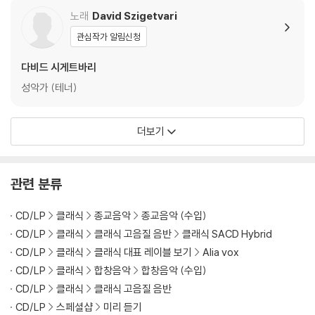
Dominus - Vivaldi /
1)
노래
David Szigetvari
Mozart / Handel) 조
관심작가 알림신청
르디 사발, 르 콩세르 데
나시옹
다비드 시게트바리
성악가 (테너)
더보기
관련 분류
CD/LP
클래식
종교음악
종교음악 (수입)
CD/LP
클래식
클래식 고음질 음반
클래식 SACD Hybrid
CD/LP
클래식
클래식 대표 레이블 보기
Alia vox
CD/LP
클래식
합창음악
합창음악 (수입)
CD/LP
클래식
클래식 고음질 음반
CD/LP
스페셜샵
미리 듣기