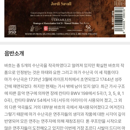
음반소개
바흐는 총 5개의 수난곡을 작곡하였다고 알려져 있지만 확실한 바흐의 작
품으로 인정받는 것은 마태와 요한 그리고 마가 수난곡 이 세 작품이다.
마가 수난곡은 1731년 3월에 라이프치히에서 초연되었고 1744년 성주
간에 재연되었다. 하지만 현재는 가사 밖에 남아 있지 않다. 최근 가사 구조
에 따른 음악 연구에 의하면 장례 칸타타 BWV.198에서 5곡(1, 3, 5, 8, 1
0곡), 칸타타 BWV.54에서 1곡(서두의 아리아)이 사용되어 졌고, 그 외
의 다른 악곡들도 거의 대부분 바흐의 곡에서 재사용되어졌다고 여겨진다.
그렇기 때문에 마가 수난곡은 연주자들의 생각과 작품에 대한 시각이 깊이
반영되어 모든 연주는 연주자에 의해 재창조된다. 톤 쿠프만을 시작으로
많은 연주자들이 도전해오고 있지만 이번에 거장 조르디 사발이 드디어 마