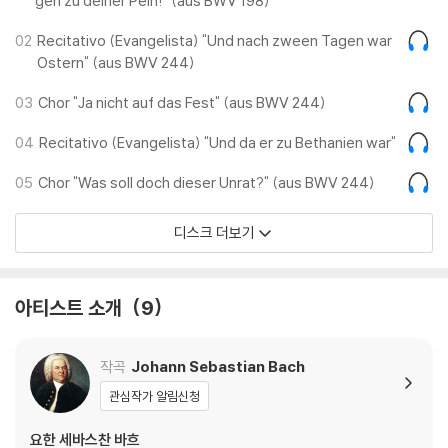
geh zu deiner Pein!" (aus BWV 198)
02
Recitativo (Evangelista) "Und nach zween Tagen war
Ostern" (aus BWV 244)
03
Chor "Ja nicht auf das Fest" (aus BWV 244)
04
Recitativo (Evangelista) "Und da er zu Bethanien war"
05
Chor "Was soll doch dieser Unrat?" (aus BWV 244)
디스크 더보기
아티스트 소개
9
작곡
Johann Sebastian Bach
관심작가 알림신청
요한 세바스찬 바흐