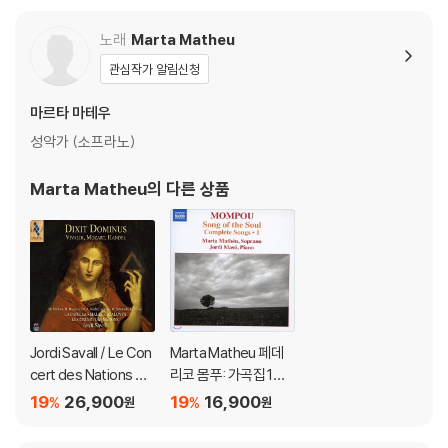
ions) [SACD Hybrid]
노래
Marta Matheu
관심작가 알림신청
마르타 마테우
성악가 (소프라노)
Marta Matheu
의 다른 상품
Jordi Savall / Le Con
Marta Matheu 페데
cert des Nations 주
리코 몸푸: 가곡집 1집
께서 말하기를 (딕시트
(Federico Mompou:
19
26,900
19
16,900
%
%
원
원
도미누스) - 비발디 /
Song of the Soul - C
모차르트 / 헨델 (Dixit
omplete Songs Vol.