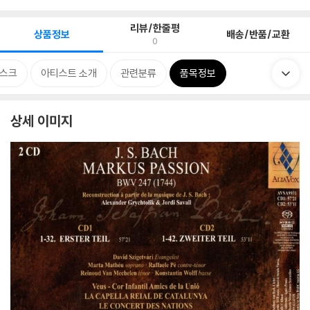
리뷰/한줄평
상품정보
배송/반품/교환
0
스크
아티스트 소개
관련분류
품목정보
상세 이미지