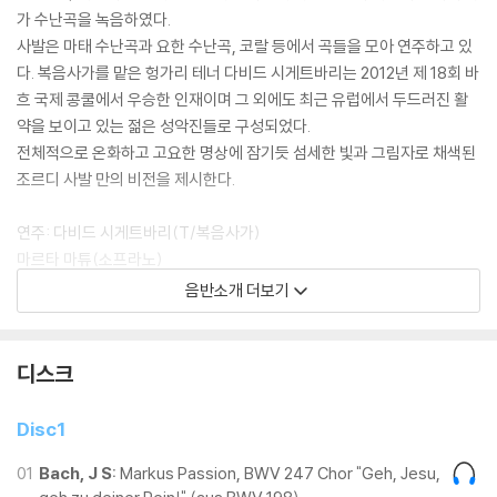
가 수난곡을 녹음하였다.
사발은 마태 수난곡과 요한 수난곡, 코랄 등에서 곡들을 모아 연주하고 있
다. 복음사가를 맡은 헝가리 테너 다비드 시게트바리는 2012년 제 18회 바
흐 국제 콩쿨에서 우승한 인재이며 그 외에도 최근 유럽에서 두드러진 활
약을 보이고 있는 젊은 성악진들로 구성되었다.
전체적으로 온화하고 고요한 명상에 잠기듯 섬세한 빛과 그림자로 채색된
조르디 사발 만의 비전을 제시한다.
연주: 다비드 시게트바리(T/복음사가)
마르타 마튜(소프라노)
라파엘 페(카운터테너)
음반소개 더보기
콘스탄틴 볼프(베이스)
라 카펠라 레이알 데 카탈루냐
르 콩세르 드 나시옹, 조르디 사발(지휘)
디스크
Disc1
01
Bach, J S:
Markus Passion, BWV 247 Chor "Geh, Jesu,