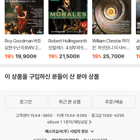
Roy Goodman 바흐:
Robert Hollingworth
William Christie 하이
J
요한수난곡 BWV 245
모랄레스: 4성부와 5
든: 하르모니 미사 Ho
델
(Bach: St. John Pass
성부 미사 ‘무장한 사
b. XXII:14 (Haydn: Ha
e
19
19,900
19
21,500
19
25,700
1
%
%
%
원
원
원
ion, BWV 245)
람’, 마니피카트 (Moral
rmoniemesse Nr.7
m
es: L'homme arme
& 14)
a
Masses)
이 상품을 구입하신 분들이 산 분야 상품
로그인
최근 본 상품
주문/배송
고객센터 1544-3800
티켓 1544-6399
중고샵 1566-4295
eBook 1:1문의/채팅상담
예스이십사(주) 사업자 정보