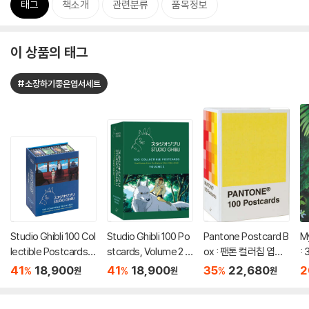
태그
책소개
관련분류
품목정보
이 상품의 태그
#소장하기좋은엽서세트
Studio Ghibli 100 Col
Studio Ghibli 100 Po
Pantone Postcard B
M
lectible Postcards :
stcards, Volume 2 :
ox : 팬톤 컬러칩 엽서
: 
스튜디오 지브리 엽서 1
스튜디오 지브리 엽서 1
박스 세트 (색상 카드 1
41
18,900
41
18,900
35
22,680
2
%
%
%
원
원
원
00장 세트 (소장용 포
00장 세트 2탄 (소장용
00장)
스트 카드 박스 세트)
포스트 카드 박스 세트)