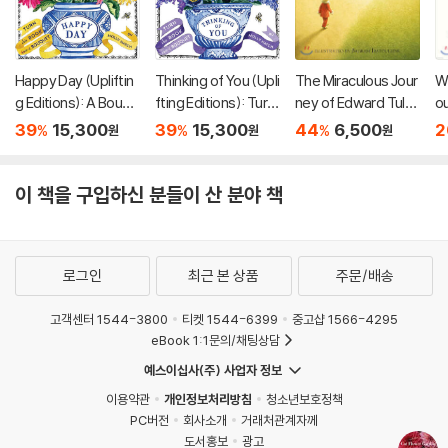
Happy Day (Upliftin
Thinking of You (Upli
The Miraculous Jour
Wi
g Editions): A Bouqu
fting Editions): Turn
ney of Edward Tulan
ou
et in a Book (부케북 /
This Book Into a Bou
e
Cr
39
15,300
39
15,300
44
6,500
2
%
%
%
원
원
원
팝업북)
quet (부케북 / 팝업
북)
이 책을 구입하신 분들이 산 분야 책
로그인
최근 본 상품
주문/배송
고객센터 1544-3800
티켓 1544-6399
중고샵 1566-4295
eBook 1:1문의/채팅상담
예스이십사(주) 사업자 정보
이용약관
개인정보처리방침
청소년보호정책
PC버전
회사소개
거래처관계자께
도서홍보
광고