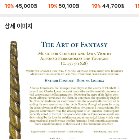
(Beethoven:The So
번 '함머클라비어', 14
7번 - 카를로스 클라이
드
19
45,000
19
50,100
19
44,700
1
%
%
%
원
원
원
lo Concertos) 슈테판
번 '월광' (Beethove
버 (Beethoven: Sym
o
블라다르, 빈 캄머오케
n: Piano Sonatas Op.
phonies Op.67, Op.9
m
스트라
106 'Hammerklavier'
2)
상세 이미지
& Op. 27/2 'Moonligh
t')