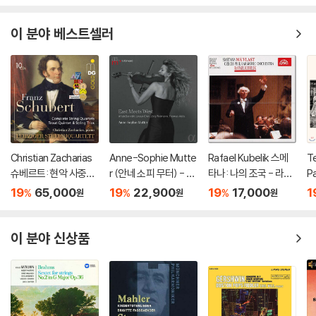
이 분야 베스트셀러
Christian Zacharias
Anne-Sophie Mutte
Rafael Kubelik 스메
Te
슈베르트: 현악 사중주
r (안네 소피 무터) - Ea
타나: 나의 조국 - 라파
Pa
전곡 외 (Schubert: C
st Meets West
엘 쿠벨릭 (Smetana:
a
19
65,000
19
22,900
19
17,000
1
%
%
%
원
원
원
omplete String Quar
Ma Vlast)
올
tets, Trout Quintet
스
& String Trios)
쿠
이 분야 신상품