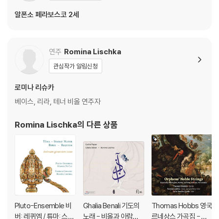
알폰소 페라보스코 2세
연주
Romina Lischka
관심작가 알림신청
로미나 리슈카
베이스, 리라, 테너 비올 연주자
Romina Lischka
의 다른 상품
Pluto-Ensemble 비
Ghalia Benali 기도의
Thomas Hobbs 영국
버: 레퀴엠 / 튜마: 스타
노래 - 비올과 아랍음
르네상스 가곡집 - 다