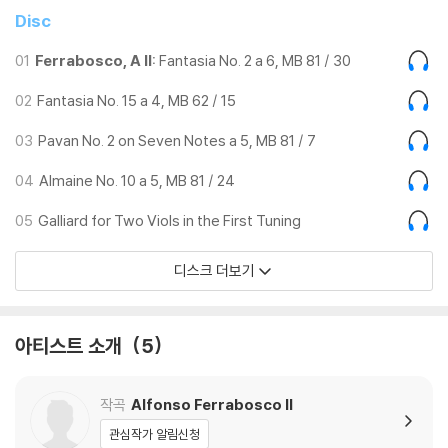
Disc
01
Ferrabosco, A II:
Fantasia No. 2 a 6, MB 81 / 30
02
Fantasia No. 15 a 4, MB 62 / 15
03
Pavan No. 2 on Seven Notes a 5, MB 81 / 7
04
Almaine No. 10 a 5, MB 81 / 24
05
Galliard for Two Viols in the First Tuning
디스크 더보기
아티스트 소개
5
작곡
Alfonso Ferrabosco II
관심작가 알림신청