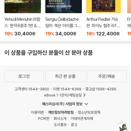
Yehudi Menuhin 브람
Sergiu Celibidache
Arthur Fiedler 거슈
F
스: 현악 6중주 1번 & 2
말러: 죽은 아이를 그리
윈: 피아노 협주곡 F장
에
번 (Brahms: String S
는 노래 / R. 슈트라우
조 (Gershwin: Conc
of
19
30,400
19
34,000
19
122,400
1
%
%
%
원
원
원
extets No.1 & 20) [H
스: 죽음과 변용 (Mahl
erto in F, Cuban Ove
e 
QCD]
er: Kindertotenliede
rture, I Got Rhythm)
Of
r, R. Strauss: Death a
[2LP]
[
이 상품을 구입하신 분들이 산 분야 상품
nd Transfiguration)
[UHQCD]
로그인
최근 본 상품
주문/배송
고객센터 1544-3800
티켓 1544-6399
중고샵 1566-4295
eBook 1:1문의/채팅상담
예스이십사(주) 사업자 정보
이용약관
개인정보처리방침
청소년보호정책
PC버전
회사소개
거래처관계자께
도서홍보
광고