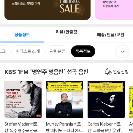
리뷰/한줄평
상품정보
배송/반품/교환
0
스크
아티스트 소개
관련분류
품목정보
KBS 1FM '명연주 명음반` 선곡 음반
알림신청
Stefan Vladar 베토
Murray Perahia 베토
Carlos Kleiber 베토
A
벤: 독주 협주곡 전곡집
벤: 피아노 소나타 29
벤: 교향곡 5번 `운명`,
벤