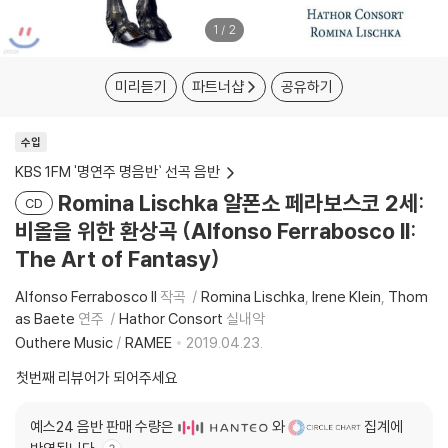
1
/
2
미리듣기
파트너샵
공유하기
수입
KBS 1FM '명연주 명음반` 선곡 음반
Romina Lischka 알폰소 페라보스코 2세:
CD
비올을 위한 환상곡 (Alfonso Ferrabosco ll:
The Art of Fantasy)
Alfonso Ferrabosco II
작곡
Romina Lischka
Irene Klein
Thom
as Baete
연주
Hathor Consort
실내악
Outhere Music
/
RAMEE
2019.04.23.
첫번째 리뷰어가 되어주세요
예스24 음반 판매 수량은
와
집계에