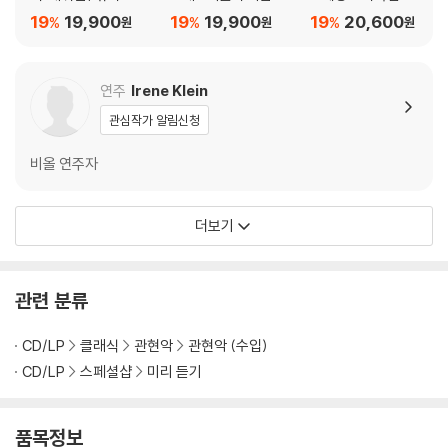
바트 마테르 (Biber: R
악의 만남 (Call to Pra
울랜드 / 필킹톤 / 흄 /
19
19,900
19
19,900
19
20,600
%
%
%
원
원
원
equiem / Tuma: Sta
yer)
코킨 / 단옐 / 페라보스
bat Mater)
코 (Orpheus' Noble
Strings - Dowland, P
연주
Irene Klein
ilkington, Hume, Ferr
관심작가 알림신청
abosco) 토마스 홉스
비올 연주자
더보기
관련 분류
CD/LP
클래식
관현악
관현악 (수입)
CD/LP
스페셜샵
미리 듣기
품목정보