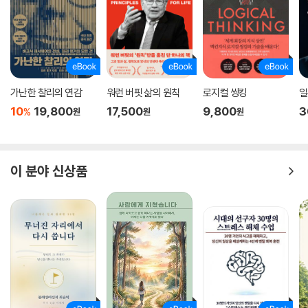
을 위한 전술 지침으로, 개인의 업무능력 향상을 꾀하는 직장인과 일과 삶
의 밸런스를 맞추고 싶은 이들에게 현실적이면서도 기발한 실용서로 다가
갈 것이다.
가난한 찰리의 연감
워런 버핏 삶의 원칙
로지컬 씽킹
일
10
19,800
17,500
9,800
3
%
원
원
원
이 분야 신상품