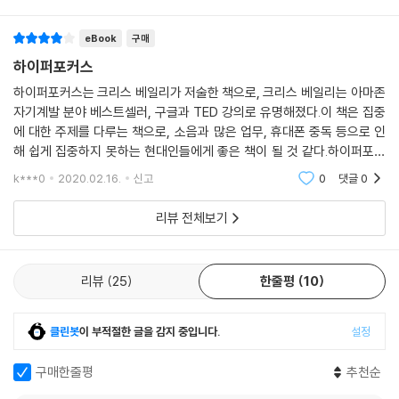
똑부러지게 적용하고, 유연하게 적응하라 !
eBook
구매
이 책의 제목이자 주요 개념인 하이퍼포커스는 정신의학적 용어에서 비롯
하이퍼포커스
된 단어다. 저자는 하이퍼포커스를 주의를 방해하는 것으로부터 벗어나 완
하이퍼포커스는 크리스 베일리가 저술한 책으로, 크리스 베일리는 아마존
전히 집중한 상태이자 생산적인 상태로 돌입하게 되는 통로로 새로이 정의
자기계발 분야 베스트셀러, 구글과 TED 강의로 유명해졌다.이 책은 집중
한다. 하지만 하이퍼포커스는 ‘나는 할 수 있어’라는 식의 뻔한 다짐이나 자
에 대한 주제를 다루는 책으로, 소음과 많은 업무, 휴대폰 중독 등으로 인
기암시와는 거리가 먼 실용적 전략에 가깝다. 저자는 면밀한 검토와 구체
해 쉽게 집중하지 못하는 현대인들에게 좋은 책이 될 것 같다.하이퍼포커
적인 계획이 필요한 실용적 지침과 생각거리를 독자들에게 제공한다. 또한
스란 하나의 일에 집중하는 것으로 '몰입' 과 일맥상통하는 단어라 하겠다.
k***0
2020.02.16.
신고
0
댓글
0
친근하고 유머러스한 본인의 사례로 독자들에게 집중의 길로 유쾌하게 유
인한다.
리뷰 전체보기
왜 우리는 더 일하고도, 덜 성취하는가
집중으로 덜 일하고, 더 성취하라
리뷰
25
한줄평
10
왜 우리는 더 일하고도 덜 성취할까? 퇴근 시간 즈음, 스멀스멀 기어나오
는 이 죄책감의 원인은 대체 무엇일까? 저자는 이 죄책감의 원인을 두 가지
클린봇
이 부적절한 글을 감지 중입니다.
설정
로 분석한다. 의도가 부족한 채로 일했기 때문이고, 가용한 시간에 맞춰 일
을 늘어뜨렸기 때문이다. 의도와 시간이 붕 뜬 채로 업무를 하는 것은 집중
구매한줄평
추천순
을 방해하고, 나아가 그 업무 자체와 우리의 잠재적 능력 자체를 망가뜨린