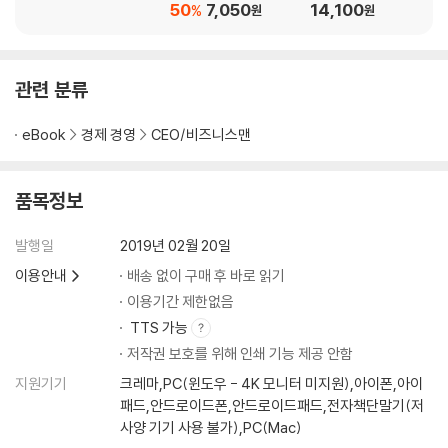
다
50
7,050
14,100
%
원
원
- 통찰이 떠오르는 계기
- 점들을 더 많이 연결하기
관련 분류
9장 점 수집하기
- 그룹 짓기
eBook
경제 경영
CEO/비즈니스맨
- 점의 가치
- 더 가치 있는 점 모으기
- 마법처럼
품목정보
- 스캐터포커스 상태로 들어가는 습관을 들이자
발행일
2019년 02월 20일
10장 협력작용
이용안내
배송 없이 구매 후 바로 읽기
- 하이퍼포커스와 스캐터포커스 섞어서 사용하기
이용기간 제한없음
- 행복에 투자하기
- 에너지 수준에 맞춰 일하기
TTS 가능
- 알코올과 카페인 전략적으로 섭취하기
저작권 보호를 위해 인쇄 기능 제공 안함
- 개방형 사무실
지원기기
크레마,PC(윈도우 - 4K 모니터 미지원),아이폰,아이
- 집중 의식 만들기
패드,안드로이드폰,안드로이드패드,전자책단말기(저
- 인지하기
사양 기기 사용 불가),PC(Mac)
- 주의력을 잘 관리했을 때 발휘하는 힘