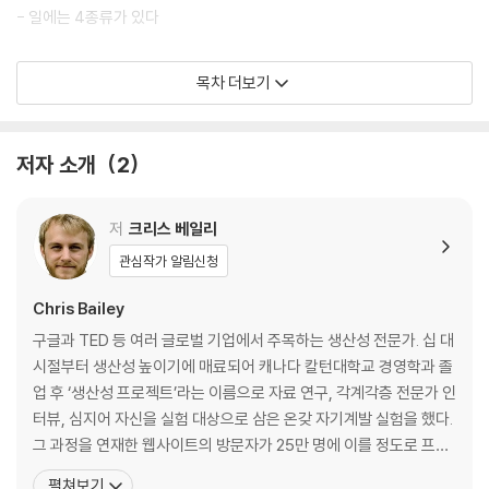
- 일에는 4종류가 있다
2장 집중의 한계
목차 더보기
- 여러분의 집중 범위
- 주의집중 영역이란
- 무엇이 여러분의 주의집중 영역을 채울까?
저자 소개
2
- 짝이 잘 맞는 일
- 주의집중 과부하
- 늘어나는 비용
저
크리스 베일리
- 집중 상태의 질
관심작가 알림신청
3장 하이퍼포커스의 힘
Chris Bailey
- 하이퍼포커스란
구글과 TED 등 여러 글로벌 기업에서 주목하는 생산성 전문가. 십 대
- 하이퍼포커스 상태로 습관적인 일 하기
시절부터 생산성 높이기에 매료되어 캐나다 칼턴대학교 경영학과 졸
- 하이퍼포커스의 4단계
업 후 ‘생산성 프로젝트’라는 이름으로 자료 연구, 각계각층 전문가 인
- 더 강한 목적을 설정하는 법
터뷰, 심지어 자신을 실험 대상으로 삼은 온갖 자기계발 실험을 했다.
- 하이퍼포커스 시작하기
그 과정을 연재한 웹사이트의 방문자가 25만 명에 이를 정도로 프로
- 집중력 쌓기
젝트는 화제가 됐고, 〈뉴욕 타임스〉, 〈월스트리트 저널〉 등 여러 매체
펼쳐보기