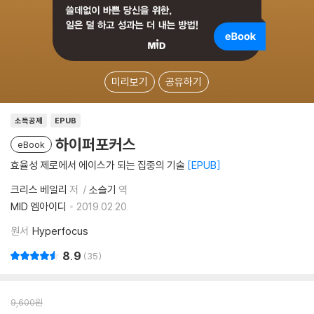
미리보기
공유하기
소득공제
EPUB
하이퍼포커스
eBook
효율성 제로에서 에이스가 되는 집중의 기술
EPUB
크리스 베일리
저
소슬기
역
MID 엠아이디
2019.02.20.
원서
Hyperfocus
8.9
35
9,600
원