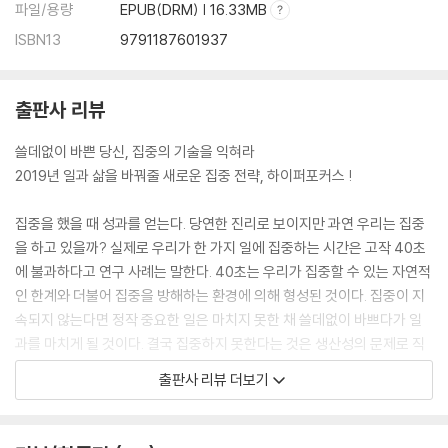
파일/용량
EPUB(DRM) | 16.33MB
ISBN13
9791187601937
출판사 리뷰
쓸데없이 바쁜 당신, 집중의 기술을 익혀라
2019년 일과 삶을 바꿔줄 새로운 집중 전략, 하이퍼포커스 !
집중을 했을 때 성과를 얻는다. 당연한 진리로 보이지만 과연 우리는 집중
을 하고 있을까? 실제로 우리가 한 가지 일에 집중하는 시간은 고작 40초
에 불과하다고 연구 사례는 말한다. 40초는 우리가 집중할 수 있는 자연적
인 한계와 더불어 집중을 방해하는 환경에 의해 형성된 것이다. 집중이 지
속되지 않는다면 정작 중요한 일은 마치지 못한 채 쓸데없이 바쁘다가 일
과를 마치게 될 것이다. 결국 집중하지 못한다는 것은 생산성의 문제로 직
결된다.
출판사 리뷰 더보기
생산성을 이루는 중요 요소는 3가지로 시간, 에너지 그리고 집중력이다.
하지만 오늘날 회사의 업무 시간은 줄어들고, 직장인들은 자신의 에너지를
일과 삶에 균형있게 소비하고자 한다. 그렇다면 생산성의 3요소 중 집중력