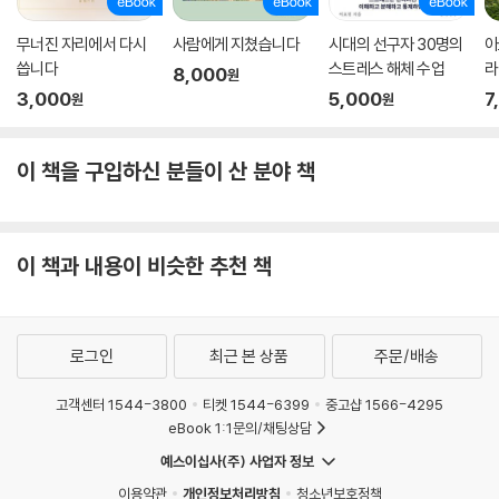
무너진 자리에서 다시
사람에게 지쳤습니다
시대의 선구자 30명의
아
씁니다
스트레스 해체 수업
라
8,000
원
3,000
5,000
7
원
원
이 책을 구입하신 분들이 산 분야 책
이 책과 내용이 비슷한 추천 책
로그인
최근 본 상품
주문/배송
고객센터 1544-3800
티켓 1544-6399
중고샵 1566-4295
eBook 1:1문의/채팅상담
예스이십사(주) 사업자 정보
이용약관
개인정보처리방침
청소년보호정책