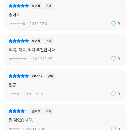
다. 저자는 이 책에서 강한 목적의식과 분명한 의도 그리고 마감이라는 시
종이책
구매
간 제한을 강조한다. 결국 이 3가지 조건을 통제하여 더 강한 집중을 할 수
좋아요
있게 해준다.
s******9
2022.07.04.
0
업무에 능숙한 뇌, 24시간 집중하는 뇌란 없다
뇌를 회복하고 관리했을 때, 집중력이 생산된다
종이책
구매
적극, 적극, 적극 추천합니다.
이 책은최신 뇌과학 사례를 통해 우리 뇌가 고도로 복잡한 현대의 업무와
친하지는 않음을 설명한다. 우리 뇌가 친해지고 싶어하는 것은, 새롭고 자
p*******m
2020.10.07.
0
극적인 것, 덜 피곤한 것이다. 동료와의 즐거운 잡담, 걸려오는 낯선 전화,
새로 도착한 메시지 같은 것들 말이다. 이 즐겁고 유혹적인 것들로부터 완
eBook
구매
벽하게 달아날 수 있을까?
집중
저자는 하루종일 집중하는 방법은 존재하지 않는다고 말한다. 집중력도 한
정적인 자원이라는 것을 이 책은 여러 지점에서 자주 일깨운다. 유혹에 시
k***0
2020.02.16.
0
달리는 뇌, 피곤에 찌든 뇌를 위해선 세심한 관리와 회복이 필요하다. 저자
는 집중에 필요한 휴식과 수면을 권장하면서 일과 삶의 균형 또한 강조하
종이책
구매
고 있다.
잘 읽었습니다.
새로운 시대의 생산성은 창의성이다
d****3
2021.03.06.
0