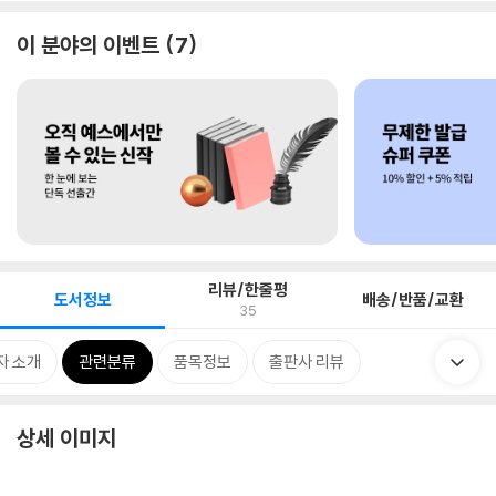
이 분야의 이벤트
7
리뷰/한줄평
도서정보
배송/반품/교환
35
자 소개
관련분류
품목정보
출판사 리뷰
상세 이미지