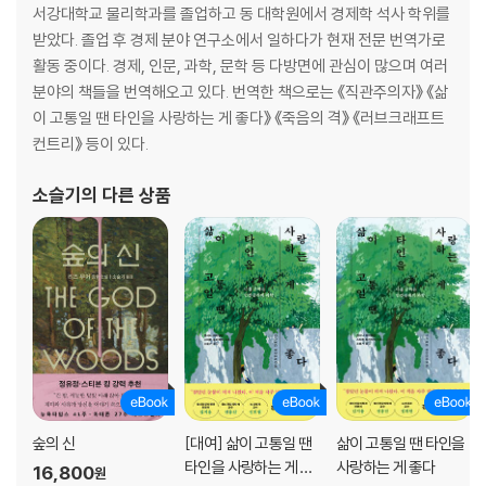
- 방황하는 마음의 힘
서강대학교 물리학과를 졸업하고 동 대학원에서 경제학 석사 학위를
받았다. 졸업 후 경제 분야 연구소에서 일하다가 현재 전문 번역가로
2부 스캐터포커스
활동 중이다. 경제, 인문, 과학, 문학 등 다방면에 관심이 많으며 여러
6장 두뇌에 숨어있는 창의적인 상태
분야의 책들을 번역해오고 있다. 번역한 책으로는 《직관주의자》 《삶
- 스캐터포커스란
이 고통일 땐 타인을 사랑하는 게 좋다》 《죽음의 격》 《러브크래프트
- 우리가 스캐터포커스 상태를 꺼리는 이유
컨트리》 등이 있다.
- 오, 우리 마음이 향하는 곳이여
- 스캐터포커스 유형 3가지
소슬기
의 다른 상품
- 하이퍼포커스가 스캐터포커스에 도움이 되는 이유
- 지루함에 관해 다시 생각하기
7장 주의력 재충전하기
- 더 상쾌한 휴식 취하기
- 시기 가늠하기
- 잠자기
- 휴식은 게으름이 아니다
숲의 신
[대여] 삶이 고통일 땐
삶이 고통일 땐 타인을
8장 점 잇기
타인을 사랑하는 게 좋
사랑하는 게 좋다
16,800
원
- 창의력 키우기