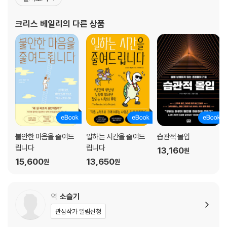
가 주목했다. 그의 TED 강연 영상은 “가장 스마트하게 생산적인 사
4장 주의를 빼앗는 것들 제어하기
람”이라는 평과 함께 1700만 이상의 조회 수를 기록했다. 그러나 자
크리스 베일리
의 다른 상품
- 40초
신도 모르게 쌓여온 압박과 불안
- 주의를 빼앗는 것을 좋아하는 이유
- 주의를 빼앗는 일 4가지
- 주의를 빼앗는 것이 없는 상태
- 주의를 빼앗는 것을 줄이고 일하기
- 환경을 단순하게 만들기
- 음악
- 마음 비우기
- 목적을 가지고 일하기
불안한 마음을 줄여드
일하는 시간을 줄여드
습관적 몰입
5장 하이퍼포커스 습관 기르기
립니다
립니다
13,160
원
- 우리 마음을 방황하게 하는 것들
15,600
13,650
원
원
- 일을 더 어렵게 만들면 발휘되는 힘
- 주의집중 영역 늘리기
- 집에서 하이퍼포커스 상태 들어가기
역
소슬기
- 하이퍼포커스에 대한 저항감과 싸우는 4가지 (추가적인) 방법
관심작가 알림신청
- 하이퍼포커스의 힘