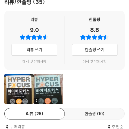
리뷰/한줄평
35
만이 우리가 관리할 수 있는 가장 중요한 요소가 될 것이다. 기발한 생산성
실험으로 주목을 받게 된 생산성 전문가 크리스 베일리는 새로운 시대의
생산성은 집중력이 좌우할 것이라고 말한다.
리뷰
한줄평
9.0
8.8
집중력 부재는 집중하지 못하는 개인 탓?
우리는 가장 쓸데없이 산만한 시대를 살고 있다.
리뷰 쓰기
한줄평 쓰기
저자는 솔직한 고백으로 이 책을 시작한다. 생산성 전문가로 활동하지만
스마트 기기와 너무 다양한 업무로 인해 전처럼 집중하지 못했고, 생산적
혜택 및 유의사항
혜택 및 유의사항
이지 못했다고 말이다. 독자들은 그의 유쾌한 경험담 그리고 이어지는 구
체적인 전략으로 즐겁게 공감하며 이 책에 빠져들게 될 것이다.
이 책은 주의를 방해하는 환경과 그 대처법에 대해 많은 부분을 할애한다.
특히 요즘 주목받고 있는 멀티태스킹 능력에 대한 견해가 인상적이다. 저
자는 멀티태스킹의 효용은 인정하지만, 결국 중요한 일 앞에서는 주의를
산만하게 만드는 함정이라고 말한다. 언젠가부터 우리는 하나의 일에 몰두
2
하기보다 여러 일을 동시에 하는 데 길들여지지 않았던가? 이러한 의문을
리뷰
25
한줄평
10
가진 이들에게 중요한 메시지임에 틀림없다.
구매리뷰
추천순
집중은 막연한 자기암시가 아니라 구체적 전략