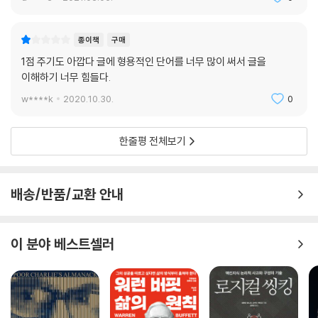
의도는 견고하게, 아이디어는 멀리 흩뿌려라
현실을 넘어 생산성의 미래까지 과감히 내다보는 책
종이책
구매
1점 주기도 아깝다 글에 형용적인 단어를 너무 많이 써서 글을
이 책의 2부도 주목해볼 필요가 있다. 저자는 2부에서 새로운 시대의 생산
이해하기 너무 힘들다.
성인 창의성에 주목한다. 마음의 의도된 이완을 강조한 스캐터포커스는 얼
핏 보기엔 앞서 소개한 마음의 의도된 집중인 하이퍼포커스와 정반대로 보
w****k
2020.10.30.
0
이지만, 중요한 공통점이 있다. 바로 우리가 의도한 상태이자 전략이란 것
이다.
한줄평 전체보기
의도된 이완은 창의성을 생산한다. 저자는 다른 생각과는 특별한 연관이
없는, 독립적이며 창의적인 생각이 하나의 점이라면, 이 점을 ‘일부러’ 우리
뇌의 영역에 흩뿌려두고 산만한 상태를 유지하기를 권한다. 단, 하이퍼포
배송/반품/교환 안내
커스 상태에서와 마찬가지로 자신의 의도는 늘 염두에 두어야 한다.
집중의 비법 그리고 번뜩이는 영감은 둘 다 멀리서 보기엔 경이로워 보인
다. 마치 자기계발의 신이 이른바 능력있는 사람들에게 선사한 선물처럼
이 분야 베스트셀러
어렵게 느껴지기도 한다. 하지만 마법은 그 작동 방식만 알게 된다면 더 이
상 마법이 아니다.
이 책은 생산성의 위기가 닥친 현실을 면밀히 진단하면서도 동시에 앞으로
의 미래의 생산성에 대한 화두를 던지고 있는 대담한 책이다. 그렇기 때문
에 이 책은 조직의 생산성 발전에 대한 고민하는 관리자에겐 개인과 조직