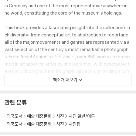
in Germany and one of the most representative anywhere in t
he world, constituting the core of the museum's holdings.
This book provides a fascinating insight into the collection's ri
ch diversity; from conceptual art to abstraction to reportage,
all of the major movements and genres are represented via a
vast selection of the century's most remarkable photograph
s. From Ansel Adams to Piet Zwart, over 850 works are prese
nted in alphabetical order by photographer, with descriptive t
exts and photographers' biographical details, providing a com
prehensive and indispensable overview of 20th century photo
책소개 더보기
graphy.
관련 분류
외국도서
예술 대중문화
사진
사진 일반/이론
외국도서
예술 대중문화
사진
사진집