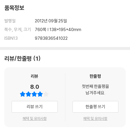
품목정보
발행일
2012년 09월 25일
쪽수, 무게, 크기
760쪽 | 138*195*40mm
ISBN13
9783836541022
리뷰/한줄평
1
리뷰
한줄평
8.0
첫번째 한줄평을
남겨주세요.
리뷰 쓰기
한줄평 쓰기
혜택 및 유의사항
혜택 및 유의사항