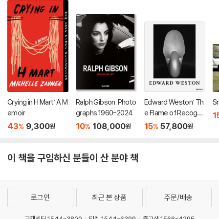
Crying in H Mart: A M
Ralph Gibson. Photo
Edward Weston: Th
Sm
emoir
graphs 1960-2024
e Flame of Recognit
1
ion: Sixtieth Anniver
43
9,300
10
108,000
15
57,800
%
%
%
원
원
원
sary Edition
이 책을 구입하신 분들이 산 분야 책
로그인
최근 본 상품
주문/배송
고객센터 1544-3800
티켓 1544-6399
중고샵 1566-4295