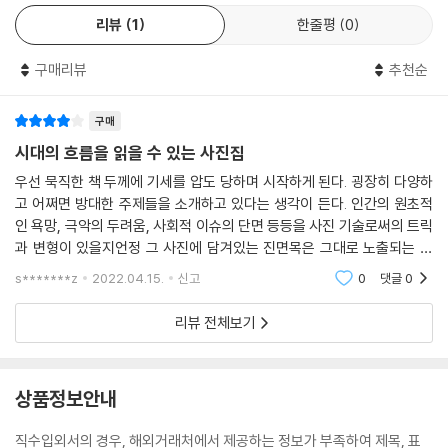
리뷰
1
한줄평
0
구매리뷰
추천순
구매
시대의 흐름을 읽을 수 있는 사진집
우선 묵직한 책 두께에 기세를 압도 당하며 시작하게 된다. 굉장히 다양하
고 어쩌면 방대한 주제들을 소개하고 있다는 생각이 든다. 인간의 원초적
인 욕망, 극악의 두려움, 사회적 이슈의 단면 등등을 사진 기술로써의 트릭
과 변형이 있을지언정 그 사진에 담겨있는 진면목은 그대로 노출되는 것
같은 느낌이다. 무엇보다 컬러 사진보다 흑백 사진들이 더 많은 비중을 차
s*******z
2022.04.15.
신고
0
댓글
0
지 하는 거 같다.
리뷰 전체보기
상품정보안내
직수입외서의 경우, 해외거래처에서 제공하는 정보가 부족하여 제목, 표