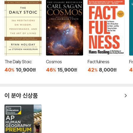
The Daily Stoic
Cosmos
Factfulness
Fi
40
10,900
46
15,900
42
8,000
4
%
%
%
원
원
원
이 분야 신상품