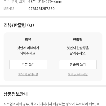
쪽수, 무게, 크기
68쪽 | 216*279*4mm
ISBN13
9781481257350
리뷰/한줄평
0
리뷰
한줄평
첫번째 리뷰어가
첫번째 한줄평을
되어주세요.
남겨주세요.
리뷰 쓰기
한줄평 쓰기
혜택 및 유의사항
혜택 및 유의사항
상품정보안내
직수입외서의 경우, 해외거래처에서 제공하는 정보가 부족하여 제목, 표