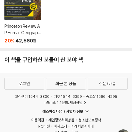
Princeton Review A
P Human Geograph
y Premium Prep, 18t
20
42,560
%
원
h Edition: 6 Practice
Tests + Digital Prac
tice Online + Conte
이 책을 구입하신 분들이 산 분야 책
nt Review
로그인
최근 본 상품
주문/배송
고객센터 1544-3800
티켓 1544-6399
중고샵 1566-4295
eBook 1:1문의/채팅상담
예스이십사(주) 사업자 정보
이용약관
개인정보처리방침
청소년보호정책
PC버전
회사소개
거래처관계자께