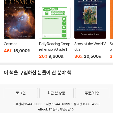
Cosmos
Daily Reading Comp
Story of the World V
St
rehension Grade 1 :
ol. 2
ol
46
15,900
%
원
Student Practice Bo
t
20
9,600
36
20,500
3
%
%
원
원
ok (2018 ver. 신판)
이 책을 구입하신 분들이 산 분야 책
로그인
최근 본 상품
주문/배송
고객센터 1544-3800
티켓 1544-6399
중고샵 1566-4295
eBook 1:1문의/채팅상담