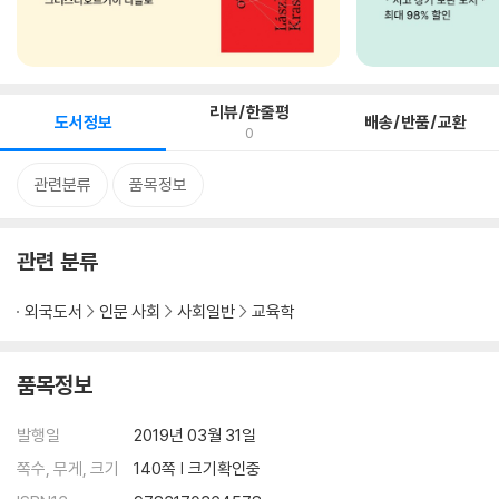
리뷰/한줄평
도서정보
배송/반품/교환
0
관련분류
품목정보
관련 분류
외국도서
인문 사회
사회일반
교육학
품목정보
발행일
2019년 03월 31일
쪽수, 무게, 크기
140쪽 | 크기확인중