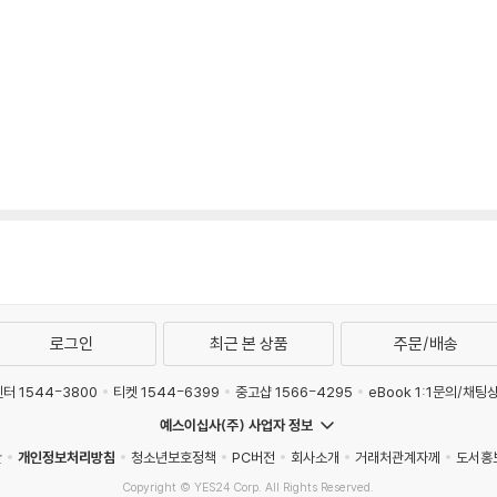
로그인
최근 본 상품
주문/배송
터 1544-3800
티켓 1544-6399
중고샵 1566-4295
eBook 1:1문의/채팅
예스이십사(주) 사업자 정보
관
개인정보처리방침
청소년보호정책
PC버전
회사소개
거래처관계자께
도서홍
Copyright © YES24 Corp. All Rights Reserved.