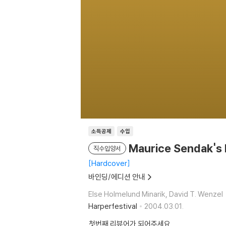
소득공제
수입
Maurice Sendak's L
직수입양서
Hardcover
바인딩/에디션 안내
Else Holmelund Minarik, David T. Wenzel
Harperfestival
2004.03.01.
첫번째 리뷰어가 되어주세요