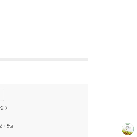
상담
보
광고