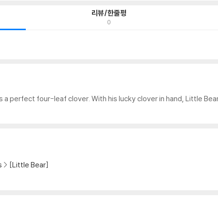
리뷰/한줄평
0
s a perfect four-leaf clover. With his lucky clover in hand, Little Bear
s
[Little Bear]