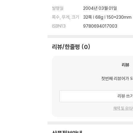
발행일
2004년 03월 01일
쪽수, 무게, 크기
32쪽 | 68g | 150*230mm
ISBN13
9780694017003
리뷰/한줄평
0
리뷰
첫번째 리뷰어가 
리뷰 쓰
혜택 및 유의