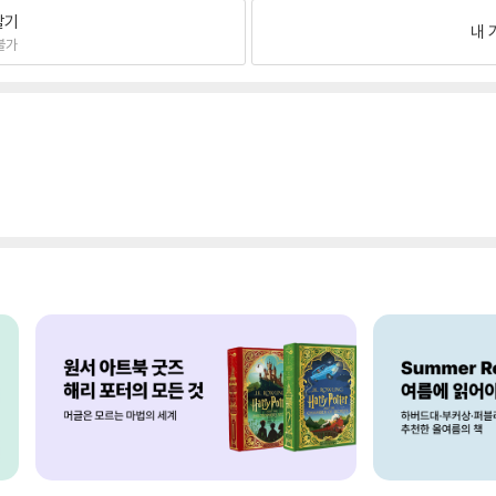
팔기
내 
불가