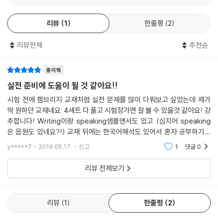
리뷰
1
한줄평
2
리뷰전체
추천순
종이책
실전 준비에 도움이 될 것 같아요!!
시험 전에 캠브리지 교재처럼 실전 문제를 많이 다뤄보고 싶었는데 제가
딱 원하던 교재네요. 4세트 다 풀고 시험장가면 잘 볼 수 있을것 같아요! 강
추합니다! Writing이랑 speaking샘플앤서도 있고 (심지어 speaking
은 음원도 있네요?!) 교재 뒤에는 한국어해석도 있어서 혼자 공부하기에
도 좋아요. 이 책으로 공부해서 아이엘츠 점수 높여보려구요!
y*****7
2019.05.17.
신고
1
댓글
0
리뷰 전체보기
리뷰
1
한줄평
2