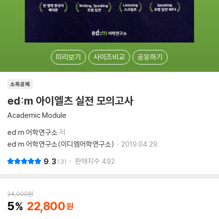
미리보기
사이즈비교
공유하기
소득공제
ed:m 아이엘츠 실전 모의고사
Academic Module
ed:m 어학연구소
저
ed:m 어학연구소(이디엠어학연구소)
2019.04.29.
9.3
판매지수
492
3
24,000
원
5
22,800