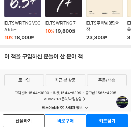
IELTS WRITING VOC
IELTS WRITING 7+
IELTS 주제별 영단어
I
A 6.5+
장
올
10
19,800
%
원
10
18,000
23,300
3
%
원
원
이 책을 구입하신 분들이 산 분야 책
로그인
최근 본 상품
주문/배송
고객센터 1544-3800
티켓 1544-6399
중고샵 1566-4295
eBook 1:1문의/채팅상담
예스이십사(주) 사업자 정보
이용약관
개인정보처리방침
청소년보호정책
선물하기
바로구매
카트담기
PC버전
회사소개
거래처관계자께
도서홍보
광고