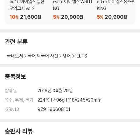
ed:m 아이엘츠 실전
ed:m 아이엘츠 WRITI
ed:m 아이엘츠 SPEA
모의고사 vol.2
NG
KING
10
21,600
5
20,900
5
20,900
%
%
%
원
원
원
관련 분류
국내도서
국어 외국어 사전
영어
IELTS
품목정보
발행일
2019년 04월 29일
쪽수, 무게, 크기
224쪽 | 496g | 118*245*20mm
ISBN13
9791196608101
출판사 리뷰