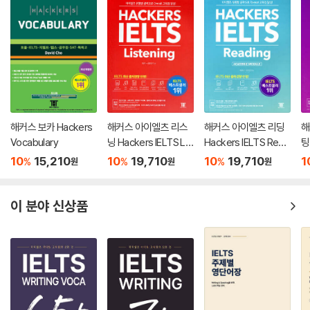
해커스 보카 Hackers
해커스 아이엘츠 리스
해커스 아이엘츠 리딩
해
Vocabulary
닝 Hackers IELTS Lis
Hackers IELTS Read
팅
tening
ing
it
10
15,210
10
19,710
10
19,710
1
%
%
%
원
원
원
이 분야 신상품