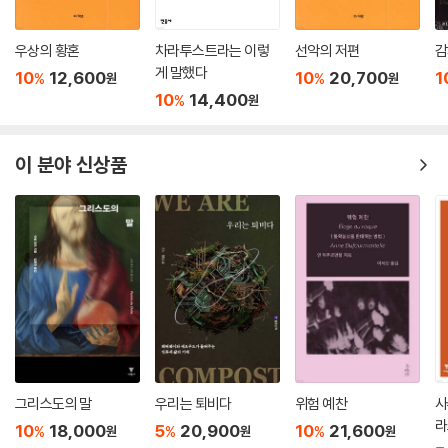
버틀러의 권력에의 예속과 종속, 주체화에 대한 설명 방식은 섹스화, 젠더
우상의 황혼
차라투스트라는 이렇
선악의 저편
감
화된 정체성과의 연관성으로 이어진다. 이전 저작에서 전복적 전유와 호명
게 말했다
10
12,600
10
20,700
1
%
%
원
원
이론을 통해 동성애, 드래그(drag)의 수행성을 논의했던 버틀러는 이 책
10
14,400
%
원
에서도 동성애적 우울증을 중요한 논제로 소환한다. 이 책의 5장과 6장의
핵심논제이자 이 책 전체의 핵심 주장이라고 할 수 있는 ‘우울증적 젠더 주
이 분야 신상품
체’는 『애도와 우울증』, 『자아와 이드』, 『문명 속의 불만』 등의 프로이트 논
의를 활용하며, 젠더 정체성이 구성되는 과정에 대한 구체적인 메커니즘을
제시한다. 특히 버틀러는 이를 통해 애도와 우울증을 젠더 주체화의 기본
동학으로 이론화할 수 있는 가능성을 탐색한다.
이처럼 버틀러는 프로이트가 그의 저작에서 다루었지만 명시적으로 발전
시키지 않은 것을 징후적 독해를 통해 이론적으로 전유하고 이를 다른 이
론들과 접합하면서 새로운 관점에서 주체형성을 설명할 수 있는 이론적 방
법을 모색한다. 이와 같은 버틀러의 시도는 여성과 남성의 이성애적 주체
성뿐만 아니라 성소수자의 정체성도 아우를 수 있는 이론적 가능성을 지닌
그리스도의 말
우리는 퇴비다
위험 예찬
사
다. 다시 말해, 버틀러는 성소수자의 주체화 과정을 무시하는 않는 젠더 정
라
체성의 어떤 일반화 모델을 애도와 우울의 관점에서 시도하는 것이다. 이
10
18,000
5
20,900
10
21,600
%
%
%
원
원
원