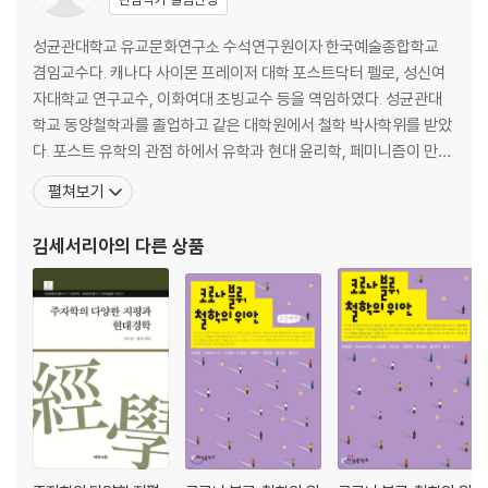
성균관대학교 유교문화연구소 수석연구원이자 한국예술종합학교
겸임교수다. 캐나다 사이몬 프레이저 대학 포스트닥터 펠로, 성신여
자대학교 연구교수, 이화여대 초빙교수 등을 역임하였다. 성균관대
학교 동양철학과를 졸업하고 같은 대학원에서 철학 박사학위를 받았
다. 포스트 유학의 관점 하에서 유학과 현대 윤리학, 페미니즘이 만날
수 있는 지점을 모색하는 연구를 하고 있다. 저서로는 『신사임당, 하
펼쳐보기
이테크놀로지를 만나다』(2014), 『공자, 페미니즘을 상상하다』(201
0), 『동양여성철학에세이』(2005) 등이 있다. 공역으로 『권력의 정
김세서리아
의 다른 상품
신적 삶』(2019), 『여성주의 철학』(2005) 등이