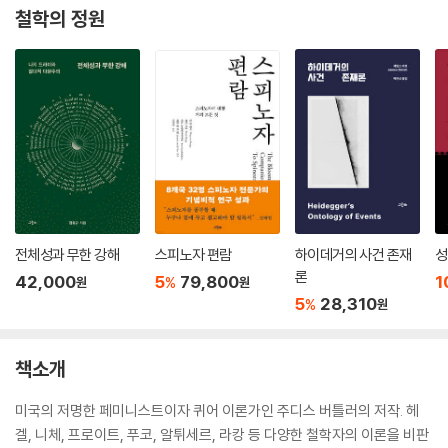
철학의 정원
전체성과 무한 강해
스피노자 편람
하이데거의 사건 존재
성
론
42,000
5
79,800
1
%
원
원
5
28,310
%
원
책소개
미국의 저명한 페미니스트이자 퀴어 이론가인 주디스 버틀러의 저작. 헤
겔, 니체, 프로이트, 푸코, 알튀세르, 라캉 등 다양한 철학자의 이론을 비판