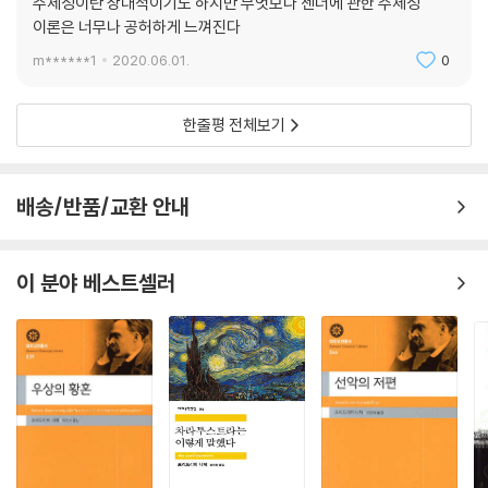
주체성이란 상대적이기도 하지만 무엇보다 젠더에 관한 주체성
의 관점을 삭제할 때에만 자신의 발생에 대해 말할 수 있다. 다른 하나는 주
이론은 너무나 공허하게 느껴진다
체가 구성되는 과정에 대한 서사(敍事)는 그 구성이 이미 발생했다는 전
m******1
2020.06.01.
0
제 아래에서만 논의가 가능하다는 점이다. 이러한 접근법은 오로지 근본적
타자성의 관점에서만 주체의 동일성 및 주체형성을 이해할 수 있다는 것을
함의한다.
한줄평 전체보기
정신분석학적으로 바라보는 주체, 주체화
배송/반품/교환 안내
이 책에서 버틀러는 헤겔과 프로이트, 헤겔과 푸코, 니체와 프로이트, 푸코
와 프로이트, 프로이트와 라캉, 알튀세르와 프로이트 등의 이론을 가로지
르고 교차하면서 이 이론들에 대해 비판적으로 독해하고, 논의의 종합을
이 분야 베스트셀러
시도한다. 특히 우울과 애도를 주체화를 구성하는 핵심동학으로 이론화할
가능성에 대해 자문한다.
버틀러는 저항이 담론 그 자체로부터 파생될 수 있는가에 주목하면서 정신
분석학적 시각을 통해 푸코의 이론들을 독해한다. 그리하여 욕망을 생산하
고 지지하는 법이 없다면 어떤 욕망도 존재할 수 없음을 주장하고, 무의식
은 권력 구조 외부에 존재하는 것이기보다는 권력 그 자체가 급진적 반복
을 위한 조건을 제공하는 무의식을 소유하고 있음을 강조한다.