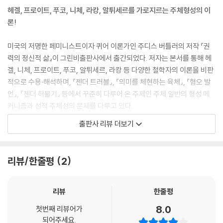
으로 애착을 느낀다는 주장을 냉소적으로 거론해 왔다. 만일 어떤 주체가
헤겔, 프로이트, 푸코, 니체, 라캉, 알튀세르를 가로지르는 주체형성의 이
자신의 종속된 지위를 추구하거나 유지하려 한다는 점을 보일 수 있다면,
론!
이는 종속에 대한 책임이 결국 그 주체에게 있다는 추론으로 이어지기 마
련이다. 이와 같은 견해를 넘어서 그리고 이 같은 견해에 반대해서 나는 예
미국의 저명한 페미니스트이자 퀴어 이론가인 주디스 버틀러의 저작 『권
속에의 애착은 권력의 작용을 통해 생산되며, 권력이 생산하는 것 중 가장
력의 정신적 삶』이 그린비출판사에서 출간되었다. 저자는 본서를 통해 헤
은밀하게 나타나는 정신적 효과 속에서 이 같은 권력 작용의 한 부분이 명
겔, 니체, 프로이트, 푸코, 알튀세르, 라캉 등 다양한 철학자의 이론을 비판
확해진다(이는 정념적 애착의 생산에서 가장 은밀하고 서서히 나타나는
적으로 수용·해석하며, 『젠더 트러블』, 『의미를 체현하는 육체』, 『혐오 발
것이다)고 주장하고자 한다. 만일 주체가 반성적인 형태를 취하며 자신에
언』, 『젠더 허물기』 등에서 꾸준히 다루어 온 주제인 주체 일반의 형성 메
게 등을 돌리려는 의지에 의해 형성되는 것이라면, 주체는 자기 자신을 공
커니즘과 성적 주체성의 문제를 다루고 있다.
격하는 권력의 양상(modality)이다. 즉, 주체는 자신을 향해 되튀어 돌아
출판사 리뷰 더보기
가는 권력의 효과인 것이다. --- p.20
주체가 된다는 것은 무엇인가
정신분석학은 앞에서 다루었던 변증법적 전도와 평행적인 노선을 취하며
헤겔과 프로이트를 넘어 니체와 푸코를 가로지르는 버틀러의 논리 속에는
리뷰/한줄평
2
육체의 예속화를 주장하는 것이 불가능하다는 점을 이론화한다. 리비도의
권력구조 안에서 정신이 형성되는 과정에 대한 설명이 중요한 이론 기제로
억압은 항상 리비도적으로 투자된 억압(a libidinally invested repress
작동하고 있다. 이 책의 주요한 과제 중 하나가 정신적인 것 안에 어떻게 권
ion)이다. 그러므로 리비도는 억압을 통해 완전히 억압되는 것이 아니라,
력의 효과로서 예속화와 그 예속화의 조건으로서의 자아/주체가 접합되는
리뷰
한줄평
리비도 그 자체를 예속화하는 수단이 된다. 억압적인 법은 법이 억압하는
지에 대해 구체적으로 설명하는 것인데, 이를 위해 버틀러는 프로이트의
8.0
리비도의 바깥에 위치하는 것이 아니라, 그 억압이 리비도적인 행위가 되
첫번째 리뷰어가
애도(Trauer/Mounrning) 개념을 적극적으로 활용한다. 이러한 맥락에
되어주세요.
는 한에서만 억압을 행한다. 게다가 도덕적 금지, 특히 육체에 등을 돌린 금