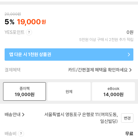
20,000
원
5
19,000
YES포인트
0원
5만원 이상 구매 시 2천원 추가 적립
앱 다운 시 1천원 상품권
결제혜택
카드/간편결제 혜택을 확인하세요
종이책
eBook
원제
19,000
원
14,000
원
배송안내
서울특별시 영등포구 은행로 11(여의도동,
변경
일신빌딩)
배송비
무료