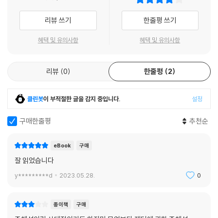
서 이 책의 또 다른 핵심 주제는 ‘권력과 정신의 관계’라고 요약될 수 있다.
지는 그 자체로 그것이 구속하려고 하는 육체적 행위에 의해 유지된다. ---
특히 권력을 정신의 잠재력으로 분석하고 금지와 불복종이 어떻게 권력구
리뷰 쓰기
한줄평 쓰기
pp.86-87
조의 기능에 투자되는지 설명하는 버틀러의 논의에서 푸코나 알튀세르가
명확히 다루지 않은 예속의 양가성에 대한 설명을 발견할 수 있다.
혜택 및 유의사항
혜택 및 유의사항
이름이 고유한 이름으로서가 아니라 사회적인 범주로 사용될 때, 즉 분산
되고, 갈등적인 방식으로 호명될 수 있는 기표로 사용될 때 나타나는 호명
현대 철학에서 주체 개념은 매우 격렬한 논쟁을 불러일으켜 왔다. 그것은
과 오인의 동학적 힘에 대해서 생각해 보자. 여성이나, 유대인, 또는 퀴어나
리뷰
0
한줄평
2
자율성, 행위성(agency), 책임성 등을 설명하는 필수 조건으로 논의되기
흑인, 치카나(멕시코계 여성을 이르는 속어)로 불릴 때, 이는 그 부름이 발
도 하고, 남성중심적이고 제국주의적이며 지배적 개념으로서 해체되어야
생하는 맥락에 따라서(여기서 맥락이란 기호의 유효한 역사성과 공간성이
할 것으로 비판받기도 했다. 버틀러는 주체에 대한 이러한 논쟁들이 어떻
클린봇
이 부적절한 글을 감지 중입니다.
설정
라고 할 수 있다), 긍정적인 것으로 들릴 수도(해독될 수도) 있고 모욕적인
게 양가성을 드러내는지 보이는 데 주목한다. 버틀러에게 주체란 언어적
것으로 들릴 수도 (해독될 수도) 있다. 이름이 불릴 때 우리는 종종 대답을
수행성의 결과, 개인이 이해가능성, 인식가능성을 획득하고 재생산하기
구매한줄평
추천순
해야 할까 말아야 할까 어떻게 대답해야 할까 주저하게 된다. 그 이유는 이
위해 필요한 언어적 계기이다. 따라서 주체가 된다는 것은 예속의 과정이
질문의 논점이 다음과 질문들과 관련되기 때문이다. 이름에 수행되는 임시
나 주체화의 과정을 겪음으로써만 가능한 것이며, 개인들은 주체의 자리를
eBook
구매
적인 총체화는 정치적으로 무엇인가를 가능하게 하는 힘인가 아니면 마비
점유함으로써 언어 속에 확립되는 속에서만 이해가능성을 확립할 수 있는
잘 읽었습니다
시키는 힘인가, 특정한 부름(hailing)이 실행하는 정체성의 총체적 환원의
것으로 이해된다.
폐제, 이 총체적 환원의 폭력은 정치적으로 전략적인 것인가 아니면 퇴행
y*********d
2023.05.28.
0
적인가, 아니면 활동을 마비시키고 퇴행적이기는 해도 무엇인가를 가능하
이처럼 개인과 주체를 분리하는 버틀러의 논의에서 특히 주목해야 할 부분
게 하는 것인가?
은 다음의 두 가지 이론적 가정이다. 하나는 주체의 제삼자적 이해이다. 그
종이책
구매
--- p.143
의 논의에 따르면 주체는 자신의 발생에 대해 기술하는 행위 속에서 자신