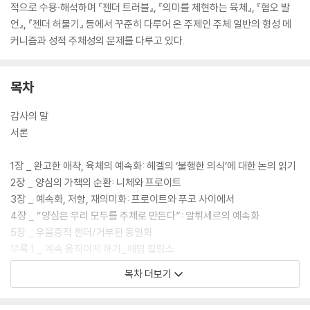
적으로 수용·해석하며 『젠더 트러블』, 『의미를 체현하는 육체』, 『혐오 발
언』, 『젠더 허물기』 등에서 꾸준히 다루어 온 주제인 주체 일반의 형성 메
커니즘과 성적 주체성의 문제를 다루고 있다.
목차
감사의 말
서론
1장 _ 완고한 애착, 육체의 예속화: 헤겔의 ‘불행한 의식’에 대한 논의 읽기
2장 _ 양심의 가책의 순환: 니체와 프로이트
3장 _ 예속화, 저항, 재의미화: 프로이트와 푸코 사이에서
4장 _ “양심은 우리 모두를 주체로 만든다”: 알튀세르의 예속화
5장 _ 우울증적 젠더/거부된 동일화
부록 1 _ 계속 움직이게 하기_애덤 필립스
부록 2 _ 애덤 필립스의 논평에 대한 답변
목차 더보기
6장 _ 정신적 시작: 우울증, 양가성, 분노