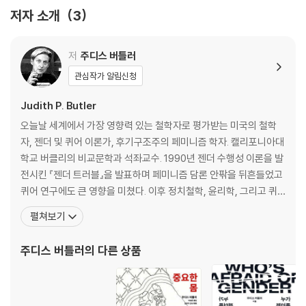
옮긴이 후기
저자 소개
3
찾아보기
저
주디스 버틀러
관심작가 알림신청
Judith P. Butler
오늘날 세계에서 가장 영향력 있는 철학자로 평가받는 미국의 철학
자, 젠더 및 퀴어 이론가, 후기구조주의 페미니즘 학자. 캘리포니아대
학교 버클리의 비교문학과 석좌교수. 1990년 젠더 수행성 이론을 발
전시킨 『젠더 트러블』을 발표하며 페미니즘 담론 안팎을 뒤흔들었고
퀴어 연구에도 큰 영향을 미쳤다. 이후 정치철학, 윤리학, 그리고 퀴
어 이론의 성과들을 바탕으로 인간으로서의 삶의 가능성과 공동체의
펼쳐보기
윤리적 관계성을 모색해왔다. 버틀러는 그녀의 저서 『젠더 트러블: 페
미니즘과 정체성의 전복』과 『의미를 체현하는 육체: 섹스의 담론적
주디스 버틀러
의 다른 상품
한계에 관하여』로 잘 알려져 있다. 여기서 그녀는