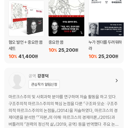
혐오 발언 + 중요한 몸
중요한 몸
누가 젠더를 두려워하
세트
랴
10
25,200
%
원
10
41,400
10
25,200
%
%
원
원
공역
강경덕
관심작가 알림신청
마르크스주의 및 사회과학 분야를 연구하며 저술 활동을 하고 있다.
구조주의적 마르크스주의의 핵심 논점을 다룬 『구조와 모순: 구조주
의적 마르크스주의의 논점들』(2014)을 저술하였다, 마르크스의 경
제이론을 분석한 『『자본』의 이해: 마르크스의 경제이론』(2015)과
버틀러의 『권력의 정신적 삶』(2019, 공역) 등을 번역했다. 주요 논문