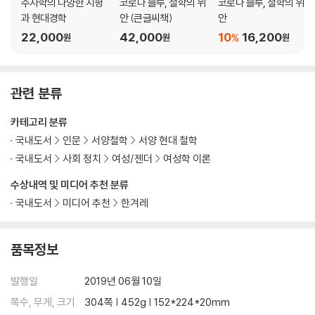
주자학의 다양한 지평
코로나 블루, 철학의 위
코로나 블루, 철학의 위
과 현대경학
안 (큰글씨책)
안
22,000
42,000
10
16,200
%
원
원
원
관련 분류
카테고리 분류
국내도서
인문
서양철학
서양 현대 철학
국내도서
사회 정치
여성/젠더
여성학 이론
수상내역 및 미디어 추천 분류
국내도서
미디어 추천
한겨레
품목정보
발행일
2019년 06월 10일
쪽수, 무게, 크기
304쪽 | 452g | 152*224*20mm