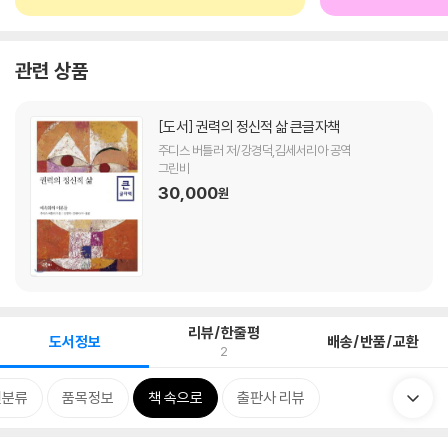
관련 상품
[도서]
권력의 정신적 삶 큰글자책
주디스 버틀러 저/강경덕,김세서리아 공역
그린비
30,000
원
리뷰/한줄평
도서정보
배송/반품/교환
2
련분류
품목정보
책 속으로
출판사 리뷰