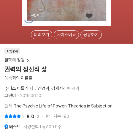
미리보기
사이즈비교
공유하기
소득공제
철학의 정원
권력의 정신적 삶
예속화의 이론들
주디스 버틀러
저
강경덕
김세서리아
공역
그린비
2019.06.10.
원제
The Psychic Life of Power: Theories in Subjection
8.0
판매지수
180
2
베스트
서양철학 top100 9주