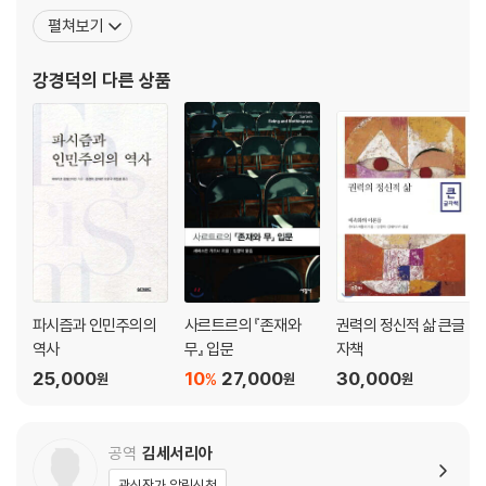
으로 「예술과 이데올로기: 스피노자 또는 브레히트」, ‘Gramsci and
펼쳐보기
Althusser: the Theorists of Topography’(2016), ‘Languag
e and Ideology: Althusser’s Theory of I
강경덕
의 다른 상품
파시즘과 인민주의의
사르트르의 『존재와
권력의 정신적 삶 큰글
역사
무』 입문
자책
25,000
10
27,000
30,000
%
원
원
원
공역
김세서리아
관심작가 알림신청