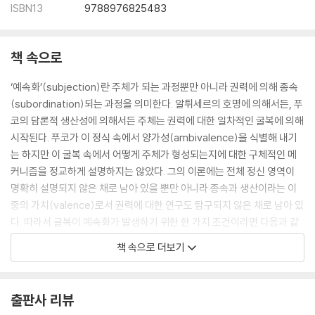
ISBN13
9788976825483
책 속으로
‘예속화’(subjection)란 주체가 되는 과정뿐만 아니라 권력에 의해 종속
(subordination)되는 과정을 의미한다. 알튀세르의 호명에 의해서든, 푸
코의 담론적 생산성에 의해서든 주체는 권력에 대한 일차적인 굴복에 의해
시작된다. 푸코가 이 정식 속에서 양가성(ambivalence)을 식별해 내기
는 하지만 이 굴복 속에서 어떻게 주체가 형성되는지에 대한 구체적인 메
커니즘을 정교하게 설명하지는 않았다. 그의 이론에는 전체 정신 영역이
명확히 설명되지 않은 채로 남아 있을 뿐만 아니라 종속과 생산이라는 이
중의 가치(valence)로서 권력에 대한 연구도 탐구되지 않은 채로 남아 있
다. 따라서 굴복이 예속화가 발생하기 위한 한 가지 조건이라면 다음과 같
이 묻는 것이 이치에 맞을 것이다. 권력이 취하는 정신적 형태란 무엇인가?
책 속으로 더보기
이와 같은 기획은 정신의 이론과 함께 권력의 이론도 사고해야 할 것을 요
구한다. --- pp.12-13
출판사 리뷰
종속된 자들의 주장을 뒤집으려는 이들은 한 주체가 자신의 종속에 정념적