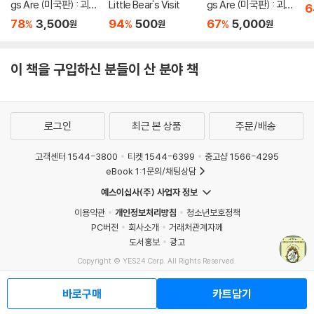
gs Are (미국판) : 괴물
Little Bear's Visit
gs Are (미국판) : 괴물
6
들이 사는 나라 : 1964
들이 사는 나라 : 1964
78
3,500
94
500
67
5,000
%
%
%
원
원
원
칼데콧 수상작
칼데콧 수상작
이 책을 구입하신 분들이 산 분야 책
로그인
최근 본 상품
주문/배송
고객센터 1544-3800
티켓 1544-6399
중고샵 1566-4295
eBook 1:1문의/채팅상담
예스이십사(주) 사업자 정보
이용약관
개인정보처리방침
청소년보호정책
PC버전
회사소개
거래처관계자께
도서홍보
광고
Copyright © YES24 Corp. All Rights Reserved.
MATOM1
바로구매
카트담기