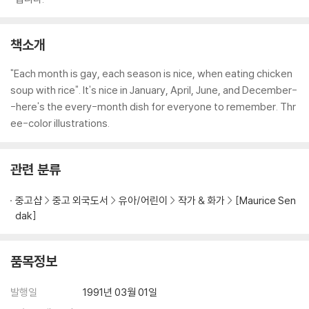
책소개
"Each month is gay, each season is nice, when eating chicken
soup with rice". It's nice in January, April, June, and December-
-here's the every-month dish for everyone to remember. Thr
ee-color illustrations.
관련 분류
중고샵
중고 외국도서
유아/어린이
작가 & 화가
[Maurice Sen
dak]
품목정보
발행일
1991년 03월 01일