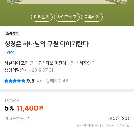
미리보기
사이즈비교
공유하기
소득공제
성경은 하나님의 구원 이야기란다
양장
세실리에 포더
글
구스타보 마잘리
그림
서지연
역
생명의말씀사
2019.07.31.
9.5
판매지수
48
4
12,000
원
5
11,400
YES포인트
240원 (2%)
5만원 이상 구매 시 2천원 추가 적립