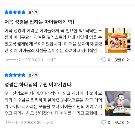
하나님은 계속 경고하셨지만, 사람들은 듣지 않았어요.
종이책
그들은 결국 어떻게 되었을까요?
처음 성경을 접하는 아이들에게 딱!
이스라엘 백성은 하나님이 주신 땅에서 쫓겨나고 말았어요.
아직 성경이 어려운 아이들에게 꼭 필요한 책! 딱딱한 느
그들은 자신들의 죄로 큰 슬픔에 빠지게 되었지요.
낌이 아니구요~ 귀여운 일러스트와 함께 재밌게 읽을 수
하나님의 사람들이 낯선 땅으로 쫓겨나
있도록 짧게짧게 쓰여져있답니다! 이 책을 보자마자 좋았
다른 나라 왕의 다스림을 받게 되었어요.
던 것이 아이들의 시선을 끌어주는 화려하고 감각적인 색
감의 일러스트가 참 좋았어요~!! 일반 유아 그림책, 동화
m*****2
2019.08.31.
신고
0
댓글
0
책과 비교해봐도 손색이 없는 그림이, 아이들을 성경 속으
그러나 하나님께는 계획이 있었어요.
로 풍덩~! 빠져들게 할 것 같았어요~ 아담과
하나님이 직접 사람들을 죄에서 구원해서
종이책
하나님이 다스리시는 나라로 돌아오게 하실 거예요.
성경은 하나님의 구원 이야기란다.
_32. 이스라엘 나라가 사라졌어요
모태신앙으로 자라왔지만,성인이 되고 세상이 더 좋아 교
회와 예수님을 멀리하며 살아왔습니다.결혼을 하고 아이
예수님이 산에 올라가 사람들에게 말씀을 전하셨어요.
가 태어나고 자라는 모습을 보니 아이를 주님의 아이로 키
사람들은 해가 질 때까지 않아서 말씀을 들었지요.
우고 자라게 하고 싶어졌습니다.아이를 데리고 교회에 가
제자들이 말했어요.
서 함께 예배도 드리고 유치부 예배도 참여하도록 해 보았
“사람들이 배고프겠어. 이제 집에 보내자고.”
l*****l
2019.08.30.
신고
0
댓글
0
지만제가 성경에 대한 지식이 부족하여 아이에게 예수님
예수님이 제자들에게 말씀하셨어요.
과 성경에 대해 이야기를 해주는데 한계가 있