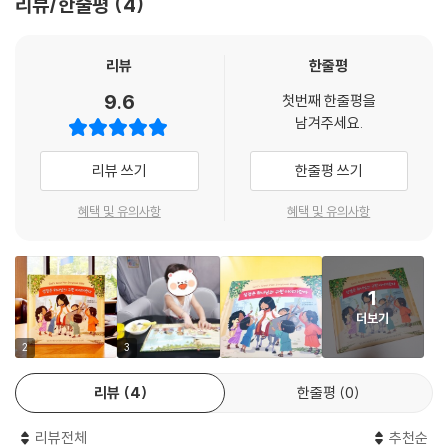
예수님이 제자들과 마지막 식사를 하셨어요
리뷰/한줄평
4
_4. 아담과 하와가 하나님 말씀을 어겼어요
예수님이 십자가에 달려 죽으셨어요
예수님이 다시 살아나셨어요
그런데 마음을 바꾼 이집트 왕이 군대를 보냈어요.
리뷰
한줄평
이스라엘 백성은 두려워 떨며 걱정했지요.
9.6
첫번째 한줄평을
앞에는 바다가 길을 막고 있었어요.
남겨주세요.
그들에게는 기적이 필요했답니다.
리뷰 쓰기
한줄평 쓰기
하나님이 모세에게 말씀하셨어요.
“지팡이를 든 손을 바다 위로 내밀어라.
혜택 및 유의사항
혜택 및 유의사항
그러면 내가 바람으로 길을 만들 거란다.
바다 가운데 생긴 마른 땅 위를 걸어가렴.
그곳을 지날 때 절대 물에 젖지 않을 거야.”
1
더보기
모세가 그대로 하자 하나님이 바다를 갈라 길을 만드셨어요.
모든 것을 하실 수 있는 하나님께는 어려운 일이 없답니다.
2
3
_23. 하나님이 바다를 가르셨어요
리뷰
4
한줄평
0
사람들이 계속 하나님을 따르지 않았어요.
리뷰전체
추천순
그들은 잘못된 선택을 한 거지요.