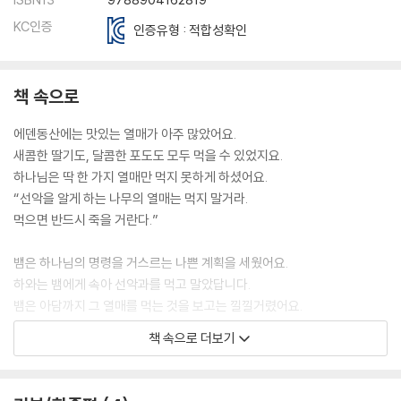
다윗이 골리앗을 쓰러뜨렸어요
KC인증
인증유형 : 적합성확인
이스라엘 백성이 하나님을 떠났어요
이스라엘 나라가 사라졌어요
하나님이 마리아에게 천사를 보내셨어요
책 속으로
아기 예수님이 이 땅에 오셨어요
예수님이 열두 살 때 성전에서 가르치셨어요
에덴동산에는 맛있는 열매가 아주 많았어요.
예수님이 세례를 받으셨어요
새콤한 딸기도, 달콤한 포도도 모두 먹을 수 있었지요.
예수님이 제자들을 부르셨어요
하나님은 딱 한 가지 열매만 먹지 못하게 하셨어요.
예수님이 물을 포도주로 바꾸셨어요
“선악을 알게 하는 나무의 열매는 먹지 말거라.
예수님이 사마리아 여인을 만나셨어요
먹으면 반드시 죽을 거란다.”
예수님이 중풍병에 걸린 사람을 고치셨어요
예수님이 병든 지 오래된 사람을 고치셨어요
뱀은 하나님의 명령을 거스르는 나쁜 계획을 세웠어요.
예수님이 나병에 걸린 열 사람을 고치셨어요
하와는 뱀에게 속아 선악과를 먹고 말았답니다.
예수님이 많은 사람을 먹이셨어요
뱀은 아담까지 그 열매를 먹는 것을 보고는 낄낄거렸어요.
예수님이 이웃을 사랑하라고 가르쳐 주셨어요
예수님이 어린아이들을 축복하셨어요
책 속으로 더보기
하나님 말씀을 어긴 사람은 에덴동산에서 살 수 없었어요.
예수님이 사람들을 가르치셨어요
하나님은 슬퍼하시며 둘을 밖으로 내보내셨답니다.
예수님이 예루살렘에 들어가셨어요
그러나 하나님께는 사람과 다시 영원히 함께할 계획이 있었어요.