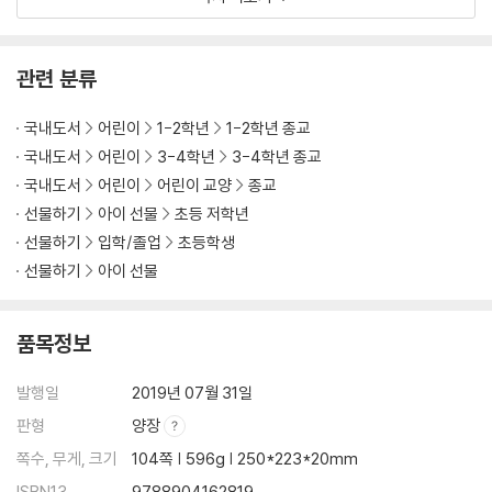
야곱이 에서의 축복을 가로챘어요
야곱의 가족이 아주 많아졌어요
요셉이 형들의 미움을 받았어요
관련 분류
하나님이 요셉과 함께하셨어요
요셉이 억울한 일로 감옥에 갇혔어요
국내도서
어린이
1-2학년
1-2학년 종교
요셉이 바로의 꿈을 풀어 주었어요
국내도서
어린이
3-4학년
3-4학년 종교
요셉의 형들이 이집트에 왔어요
국내도서
어린이
어린이 교양
종교
요셉과 형들이 화해했어요
선물하기
아이 선물
초등 저학년
하나님이 모세를 살리셨어요
선물하기
입학/졸업
초등학생
모세가 광야로 도망쳤어요
선물하기
아이 선물
하나님이 모세를 부르셨어요
이스라엘 백성이 이집트를 나왔어요
하나님이 바다를 가르셨어요
품목정보
하나님이 만나와 메추라기를 주셨어요
하나님이 십계명을 주셨어요
발행일
2019년 07월 31일
이스라엘 백성이 금송아지를 만들었어요
판형
양장
하나님이 이스라엘 백성을 인도하셨어요
하나님이 여리고 성을 무너뜨리셨어요
쪽수, 무게, 크기
104쪽 | 596g | 250*223*20mm
사울이 이스라엘의 왕이 되었어요
ISBN13
9788904162819