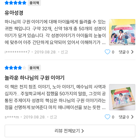
“사람들에게 음식을 주거라, 너희가 해야 할 일이란다.”
종이책
유아성경
“예수님, 우리가 오천 명을 어떻게 다 먹일 수 있습니까?
하나님의 구원 이야기에 대해 아이들에게 들려줄 수 있는
한 아이가 보리떡 다섯 개와 물고기 두 마리를 가지고 나왔어요.
귀한 책입니다. 구약 32개, 신약 18개 총 50개의 성경이
예수님은 하나님께 감사를 드리고 사람들에게 음식을 나누어 주셨지요.
야기가 담겨 있습니다. 각 성경이야기가 아이들의 눈높이
놀랍게도 모든 사람이 배부르게 먹었답니다.
에 맞추어 아주 간단하게 요약되어 있어서 이해하기가 쉽
니다. 책 왼쪽 면에는 성경이야기가 오른쪽 면에는 성경말
i**********7
2019.08.28.
신고
0
댓글
0
사람들이 모두 이 기적을 보며 놀랐어요.
씀에 대한 해설이 간결하면서도 깊이 있게 요약되어 있어
“하나님이 보내 주겠다고 하신 분이 저분이구나!”
하나님의 위대한 구원 계획을
종이책
_43. 예수님이 많은 사람을 먹이셨어요
놀라운 하나님의 구원 이야기
예수님이 어린 나귀를 타고 예루살렘에 들어가셨어요.
이 책은 천지 창조 이야기, 노아 이야기, 예수님의 사역과
사람들은 그분이 지나시는 길에 옷을 펴고 예수님께 절을 했지요.
십자가... 주일학교에서 접했을 50가지의 말씀, 그것의 공
“다윗의 자손이여, 호산나!” 사람들이 기뻐하며 외쳤어요.
통된 주제이자 성경의 핵심은 하나님의 구원 이야기라는
그렇지만 그들은 앞으로 일어날 일을 알지 못했답니다.
점을 선명하게 보여준다.마치 애니메이션을 보는 듯한 선
명한 색채와 스케일이 아이들의 눈도 사로잡는다. 특히 천
s****m
2019.08.28.
신고
0
댓글
0
지 창조에 등장하는 피조물들과 노아 이야기에서 보인 동
예수님은 왕으로 오셨지만, 사람들이 생각하는 왕과는 달랐어요.
물들의 모습은 동물을 좋아하는 아이들에
예수님은 사람들의 마음을 원하셨지만,
리뷰 전체보기
사람들은 그분께 마음을 닫았답니다.