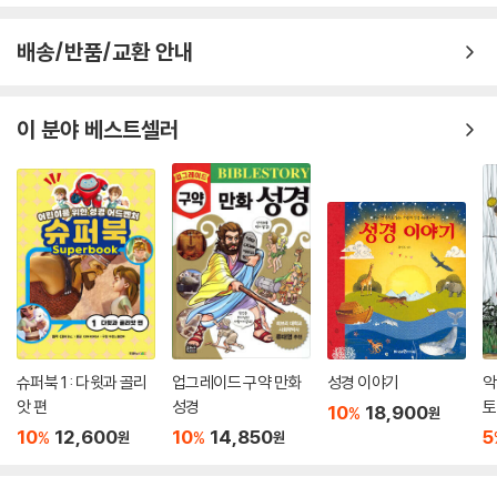
_47. 예수님이 예루살렘에 들어가셨어요
배송/반품/교환 안내
셀 수 없이 많은 기적을 보이신 예수님은
전능하신 하나님의 아들이세요.
그러나 대제사장들과 지도자들은 예수님을 믿지 않고
이 분야 베스트셀러
예수님을 질투하면서 그분께 죄가 있다고 했지요.
예수님은 십자가에 달려 죽으셨어요.
그때 하늘이 매우 깜깜해지며 땅이 흔들렸지요.
완전하신 예수님이 우리의 죄를 대신 지고 죽으셨어요.
이것이 우리를 위한 하나님의 놀라운 계획이에요.
예수님의 죽은 몸이 천으로 감싸져 돌무덤 안에 눕혀졌어요.
사람들에게 거절당한 채, 홀로 말이지요.
슈퍼북 1 : 다윗과 골리
업그레이드 구약 만화
성경 이야기
악
_49. 예수님이 십자가에 달려 죽으셨어요
앗 편
성경
토
10
18,900
%
원
--- 본문 중에서
10
12,600
10
14,850
5
%
%
원
원