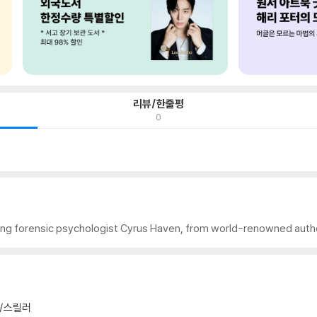
리뷰/한줄평
0
turing forensic psychologist Cyrus Haven, from world-renowned aut
/스릴러