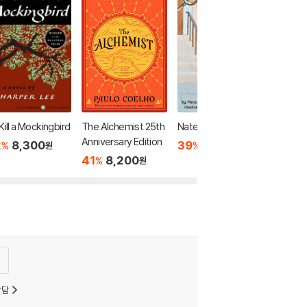
Kill a Mockingbird
The Alchemist 25th
Nate the Great
Anniversary Edition
2
8,300
39
5,900
%
%
원
원
41
8,200
%
원
상담