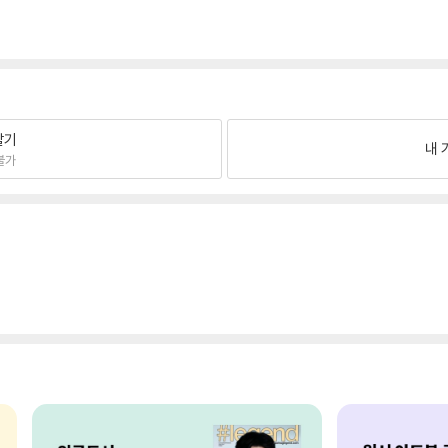
팔기
내 
불가