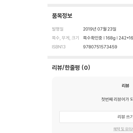
품목정보
발행일
2019년 07월 23일
쪽수, 무게, 크기
쪽수확인중 | 168g | 242*
ISBN13
9780751573459
리뷰/한줄평
0
리뷰
첫번째 리뷰어가 
리뷰 쓰
혜택 및 유의