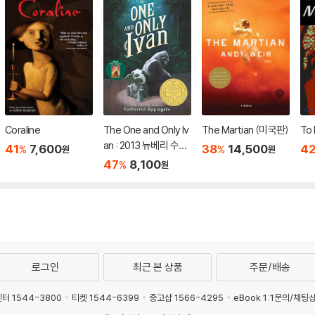
Coraline
The One and Only Iv
The Martian (미국판)
To 
an : 2013 뉴베리 수상
41
7,600
38
14,500
4
%
%
원
원
작
47
8,100
%
원
로그인
최근 본 상품
주문/배송
터 1544-3800
티켓 1544-6399
중고샵 1566-4295
eBook 1:1문의/채팅