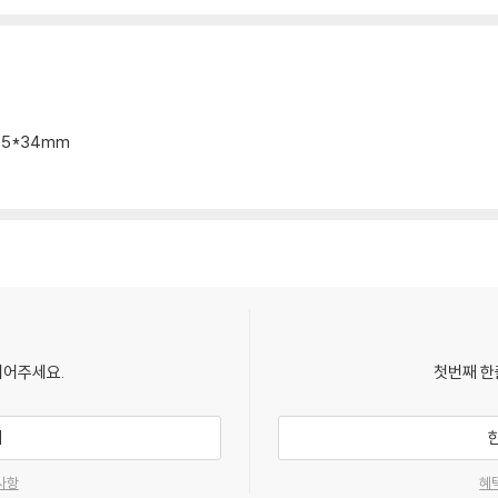
165*34mm
되어주세요.
첫번째 한
기
사항
혜