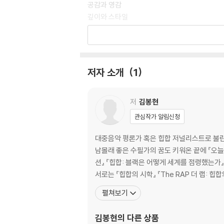
공감과 영감
깊이와 스타일
장치의 설정과 활용
2부 글쓰기의 포인트, 소설 빼고
저자 소개
1
에세이의 포인트 _ 진심이 아니면 들킨다
칼럼의 포인트 _ 얄밉지만 재수 없지 않으면서 
리뷰의 포인트 _ 창작자의 의도를 헤아리면서도
저
김봉현
첫 문장 쓰기 _ 첫 문장에 모든 것이 달려 있다는
관심작가 알림신청
문단을 완결하기 _ 문장의 배합을 좋은 유기체
글을 완성하기 _ 내가 매번 거치는 글쓰기의 세
대중음악 평론가 혹은 힙합 저널리스트로 불린다
고쳐쓰기 _ 고쳐쓰기가 새로 쓰기보다 쉽다는 
남몰래 좋은 수필가의 꿈도 키워온 끝에 『오늘
션』 『힙합: 블랙은 어떻게 세계를 점령했는가』
3부 디스 아닙니다, 피드백입니다
서로는 『힙합의 시학』 『The RAP 더 랩: 힙
펼쳐보기
1. 글 좀 쓰는 사람이 쓴 글
2. 시작은 좋았으나 후반으로 갈수록 수습 못 하
김봉현
의 다른 상품
3. 꼼꼼하고 단단하지만 마무리가 아쉬운 글