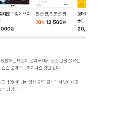
 절대로 그렇게 쓰지
잘 쓴 글, 잘못 쓴 글
엉터리 기사로 배우는
어쩌면 
라
좋은 글 쓰기
모릅니
10
13,500
%
원
,000
20,000
10
1
%
원
원
 칭찬하는 댓글이 달려도 내가 정말 글을 잘 쓰는
는 순간 문밖으로 뛰쳐나갈 것만 같다.
피드백입니다』는 ‘망한 글’의 굴레에서 벗어나고
눌러 담았다.