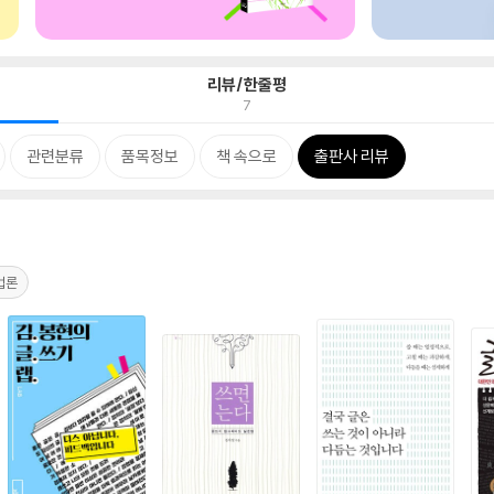
리뷰/한줄평
7
관련분류
품목정보
책 속으로
출판사 리뷰
법론