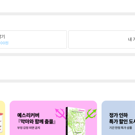
팔기
내 
400원