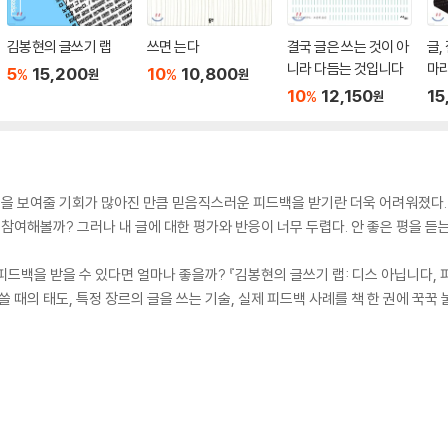
김봉현의 글쓰기 랩
쓰면 는다
결국 글은 쓰는 것이 아
글,
니라 다듬는 것입니다
마
5
15,200
10
10,800
%
%
원
원
10
12,150
15
%
원
 글을 보여줄 기회가 많아진 만큼 믿음직스러운 피드백을 받기란 더욱 어려워졌다.
 참여해볼까? 그러나 내 글에 대한 평가와 반응이 너무 두렵다. 안 좋은 평을 듣
피드백을 받을 수 있다면 얼마나 좋을까? 『김봉현의 글쓰기 랩: 디스 아닙니다, 
 때의 태도, 특정 장르의 글을 쓰는 기술, 실제 피드백 사례를 책 한 권에 꾹꾹 