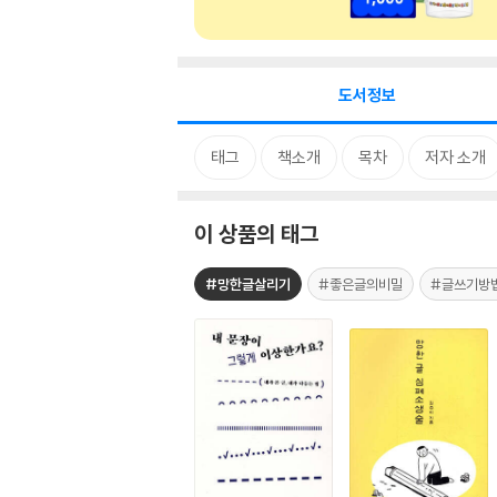
도서정보
태그
책소개
목차
저자 소개
이 상품의 태그
#망한글살리기
#좋은글의비밀
#글쓰기방