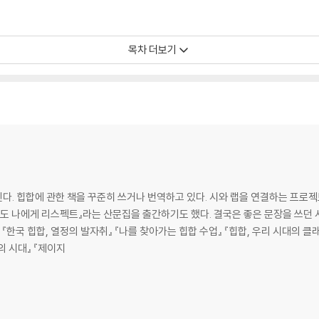
목차 더보기
반박 못 하게
 나만의 이야기를
 거짓말
처럼
세한 과정
. 힙합에 관한 책을 꾸준히 쓰거나 번역하고 있다. 시와 랩을 연결하는 프로젝
착각
도 나에게 리스펙트』라는 산문집을 출간하기도 했다. 결국은 좋은 문장을 쓰던 사
 『한국 힙합, 열정의 발자취』 『나를 찾아가는 힙합 수업』 『힙합, 우리 시대의 클
합의 시대』 『제이지
는 글