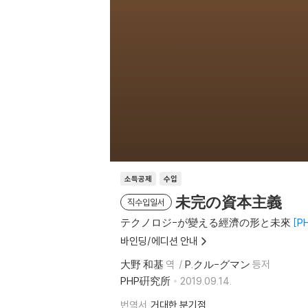
소득공제
수입
未完の資本主義
직수입일서
テクノロジ-が變える經濟の形と未來
P
바인딩/에디션 안내
大野 和基
역
P.クル-グマン
등저
PHP硏究所
2019.09.14.
번역서
거대한 분기점