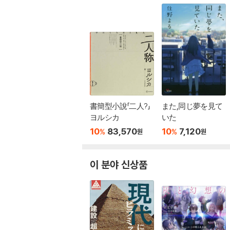
書簡型小說「二人?」
また,同じ夢を見て
ヨルシカ
いた
10
83,570
10
7,120
%
%
원
원
이 분야 신상품