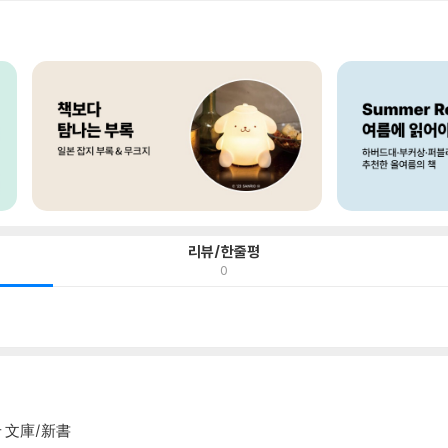
리뷰/한줄평
0
 文庫/新書