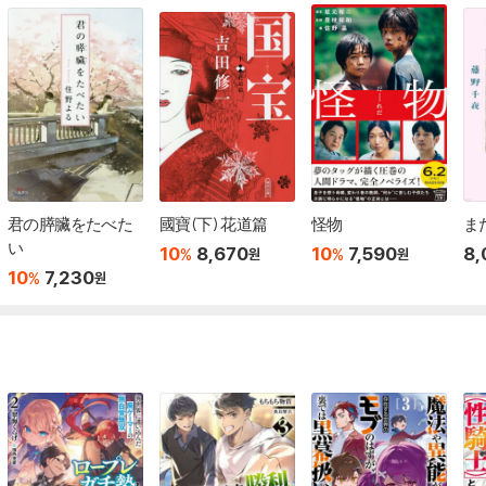
君の膵臟をたべた
國寶(下) 花道篇
怪物
ま
い
10
8,670
10
7,590
8,
%
%
원
원
10
7,230
%
원