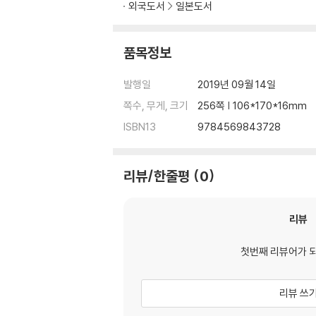
외국도서
일본도서
품목정보
발행일
2019년 09월 14일
쪽수, 무게, 크기
256쪽 | 106*170*16mm
ISBN13
9784569843728
리뷰/한줄평
0
리뷰
첫번째 리뷰어가 
리뷰 쓰