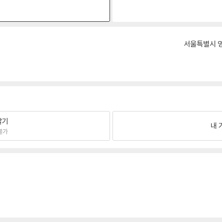
서울특별시 영
팔기
내 
불가