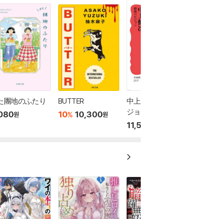
た團地のふたり
BUTTER
中上健次 路地のビ
ジョン
080
10
10,300
%
원
원
11,570
원