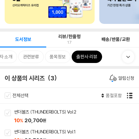
리뷰/한줄평
도서정보
배송/반품/교환
17
자 소개
관련분류
품목정보
출판사 리뷰
이 상품의 시리즈
3
알림신청
전체선택
품절포함
썬더볼츠 (THUNDERBOLTS) Vol.2
10
20,700
%
원
썬더볼츠 (THUNDERBOLTS) Vol.1