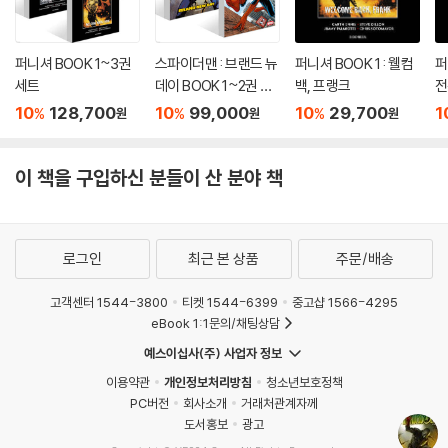
퍼니셔 BOOK 1~3권
스파이더맨 : 브랜드 뉴
퍼니셔 BOOK 1 : 웰컴
퍼
세트
데이 BOOK 1~2권 세
백, 프랭크
전
트
10
128,700
10
99,000
10
29,700
1
%
%
%
원
원
원
이 책을 구입하신 분들이 산 분야 책
로그인
최근 본 상품
주문/배송
고객센터 1544-3800
티켓 1544-6399
중고샵 1566-4295
eBook 1:1문의/채팅상담
예스이십사(주) 사업자 정보
이용약관
개인정보처리방침
청소년보호정책
PC버전
회사소개
거래처관계자께
도서홍보
광고