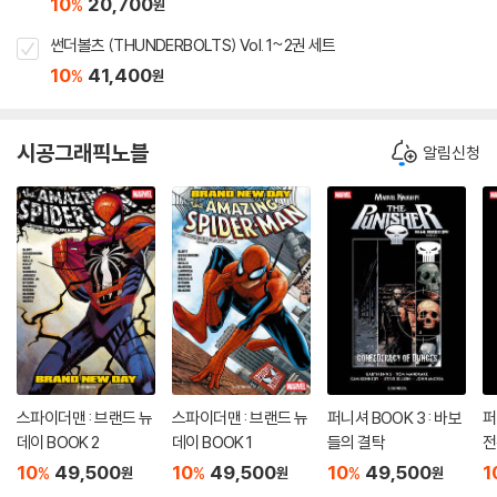
10
20,700
%
원
썬더볼츠 (THUNDERBOLTS) Vol. 1~2권 세트
10
41,400
%
원
시공그래픽노블
알림신청
스파이더맨 : 브랜드 뉴
스파이더맨 : 브랜드 뉴
퍼니셔 BOOK 3 : 바보
퍼
데이 BOOK 2
데이 BOOK 1
들의 결탁
전
10
49,500
10
49,500
10
49,500
1
%
%
%
원
원
원