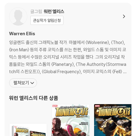
글그림
워런 엘리스
관심작가 알림신청
Warren Ellis
잉글랜드 출신의 그래픽노블 작가. 마블에서 〈Wolverine〉, 〈Thor〉,
〈Iron Man〉 등의 주류 코믹스를 쓰는 한편, 와일드 스톰 및 이미지 코
믹스 등에서 수많은 오리지널 시리즈 작업을 했다. 그의 오리지널 작
품들로는 와일드 스톰의 〈Planetary〉, 〈The Authority(Stormwa
tch의 스핀오프)〉, 〈Global Frequency〉, 이미지 코믹스의 〈Fell〉 등
이 있다. 헬릭스 임프린트에서 시작했으나 후에 버티고로 옮겨 출간
펼쳐보기
된 〈Transmetropolitan〉은 코믹스 역사상 가장 성공적인 비 히어
로 작품으로 손꼽히며, 〈Red〉는 얼마 전
워런 엘리스
의 다른 상품