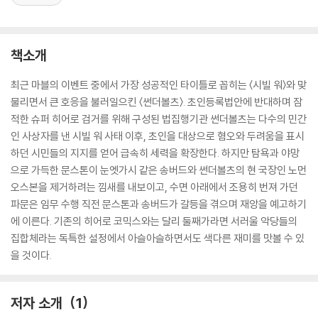
책소개
최근 마블의 이벤트 중에서 가장 성공적인 타이틀로 꼽히는 〈시빌 워〉와 맞
물리면서 큰 호응을 불러일으킨 〈썬더볼츠〉. 초인등록법안에 반대하며 잠
적한 슈퍼 히어로 검거를 위해 구성된 법집행기관 썬더볼츠는 다수의 민간
인 사상자를 낸 시빌 워 사태 이후, 초인을 대상으로 혐오와 두려움을 표시
하던 시민들의 지지를 얻어 급속히 세력을 확장한다. 하지만 탐욕과 야망
으로 가득한 문스톤이 눈엣가시 같은 송버드와 썬더볼츠의 현 국장인 노먼
오스본을 제거하려는 낌새를 내보이고, 수면 아래에서 조용히 번져 가던
파문은 임무 수행 직전 문스톤과 송버드가 갈등을 겪으며 재앙을 예고하기
에 이른다. 기존의 히어로 코믹스와는 달리 둘째가라면 서러울 악당들의
집합체라는 독특한 설정에서 아슬아슬하면서도 색다른 재미를 맛볼 수 있
을 것이다.
저자 소개
1