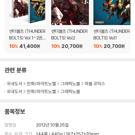
썬더볼츠 (THUNDER
썬더볼츠 (THUNDER
썬더볼츠 (THUNDER
BOLTS) Vol. 1~2권
BOLTS) Vol.2
BOLTS) Vol.1
세트
10
41,400
10
20,700
10
20,700
%
%
%
원
원
원
관련 분류
국내도서
만화/라이트노벨
그래픽노블
마블 코믹스
국내도서
만화/라이트노벨
그래픽노블
품목정보
발행일
2012년 10월 25일
쪽수, 무게, 크기
144쪽 | 440g | 167*257*20mm