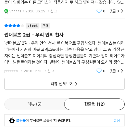
들이 영화와는 다른 코믹스에 적응하지 못 하고 떨어져 나갔습니다. 많은
이유 중에 하나는 모르는 캐릭터들이 많이 나와서겠죠. 하지만 이책은 그
v****1
2020.06.29.
신고
0
댓글
0
럴 걱정이 없습니
eBook
구매
썬더볼츠 2권 - 우리 안의 천사
'썬더볼츠' 2권 : 우리 안의 천사'를 이북으로 구입하였다. 썬더볼츠는 여러
부분에서 기존의 마블 코믹스들과는 다른 내용을 담고 있다. 그 중 가장 큰
차이는 썬더볼츠 이야기의 중심축인 등장인물들이 기존과 같이 히어로가
아닌 빌런들이라는 것이다. 빌런인 썬더볼츠의 구성원들이 오히려 정의의
사도들인 슈퍼 히어로들을 잡으러 다닌다는 설정이 독특했고 마블 유니버
j******8
2018.12.20.
신고
0
댓글
0
스의 새로운
리뷰 전체보기
리뷰
5
한줄평
12
클린봇
이 부적절한 글을 감지 중입니다.
설정