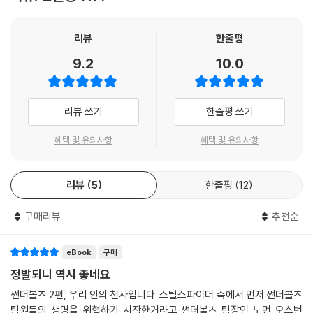
으며 재앙을 예고하기에 이른다.
결국 스틸 스파이더 체포 작전은 대참사로 이어져, 문스톤은 중상을 입고
페넌스는 정신붕괴를 겪으며, 베놈은 스틸 스파이더의 팔을 뜯어먹었으
리뷰
한줄평
며, 불스아이는 전신마비 상태에 빠졌다.
9.2
10.0
노먼 오스본과 초인관리위원회의 최우선 과제는 팀이 와해되기 전에 신속
히 피해를 복구하는 것이었지만 그 과정이 순탄치 않다. 페넌스의 정신붕
괴 치료를 위해 초인관리위원회는 썬더볼츠에 정신과 전문의를 파견하는
리뷰 쓰기
한줄평 쓰기
데 공교롭게도 그 주인공은 문스톤과 지극히 사이가 좋지 않은 닥터 샘슨.
두 사람은 마주치는 순간부터 치열한 신경전을 벌인다. 한편 일련의 사태
혜택 및 유의사항
혜택 및 유의사항
로 극심한 스트레스를 받은 노먼 오스본의 정신 질환은 약으로도 통제할
수 없을 지경에 이르는데….
리뷰
5
한줄평
12
독특한 설정을 바탕으로 긴장감을 더하는 플롯과 블록버스터급 호쾌한 액
션을 선보이는 〈썬더볼츠〉는 주류 히어로 코믹스 위주의 국내 그래픽 노블
구매리뷰
추천순
시장에 새로운 바람을 불러일으킬 것으로 기대된다.
eBook
구매
정발되니 역시 좋네요
썬더볼츠 2편, 우리 안의 천사입니다. 스틸스파이더 측에서 먼저 썬더볼츠
팀원들의 생명을 위협하기 시작한거라고 썬더볼츠 팀장인 노먼 오스번