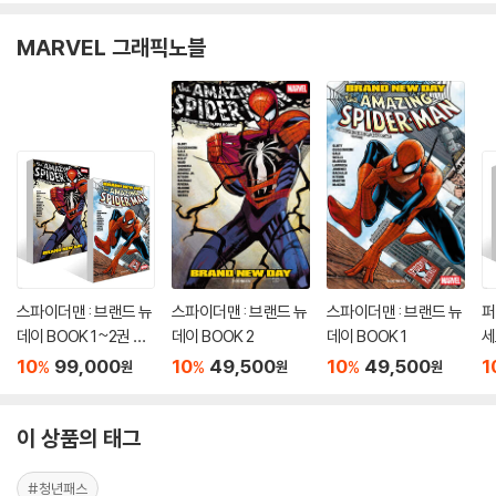
MARVEL 그래픽노블
스파이더맨 : 브랜드 뉴
스파이더맨 : 브랜드 뉴
스파이더맨 : 브랜드 뉴
퍼
데이 BOOK 1~2권 세
데이 BOOK 2
데이 BOOK 1
세
트
10
99,000
10
49,500
10
49,500
1
%
%
%
원
원
원
이 상품의 태그
#청년패스