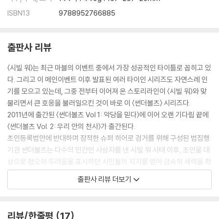
ISBN13
9788952766885
출판사 리뷰
〈시빌 워〉는 최근 마블의 이벤트 중에서 가장 성공적인 타이틀로 꼽히고 있
다. 그리고 이 메인이벤트 이후 발표된 여러 타이인 시리즈도 자연스레 인
기를 모으고 있는데, 그중 전부터 이어져 온 스토리라인이 〈시빌 워〉와 맞
물리면서 큰 호응을 불러일으킨 것이 바로 이 〈썬더볼츠〉 시리즈다.
2011년에 출간된 〈썬더볼츠 Vol 1: 악당을 믿다〉에 이어 오랜 기다림 끝에
〈썬더볼츠 Vol. 2: 우리 안의 천사〉가 출간된다.
초인등록법안에 반대하며 잠적한 슈퍼 히어로 검거를 위해 구성된 법집행
기관 썬더볼츠는 다수의 민간인 사상자를 낸 시빌 워 사태 이후, 초인을 대
상으로 혐오와 두려움을 표시하던 시민들의 지지를 얻어 급속히 세력을 확
장한다.
출판사 리뷰 더보기
하지만 탐욕과 야망으로 가득한 문스톤이 눈엣가시 같은 송버드와 썬더볼
츠의 현 국장인 노먼 오스본을 제거하려는 낌새를 내보이고, 수면 아래에
서 조용히 번져 가던 파문은 임무 수행 직전 문스톤과 송버드가 갈등을 겪
리뷰/한줄평
17