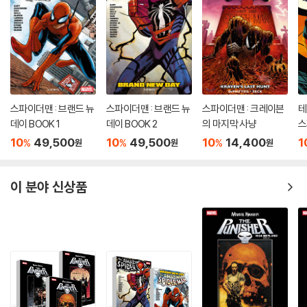
스파이더맨 : 브랜드 뉴
스파이더맨 : 브랜드 뉴
스파이더맨 : 크레이븐
테
데이 BOOK 1
데이 BOOK 2
의 마지막 사냥
스
10
49,500
10
49,500
10
14,400
1
%
%
%
원
원
원
이 분야 신상품