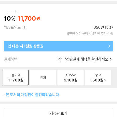
13,000
원
10
11,700
YES포인트
650원 (5%)
5만원 이상 구매 시 2천원 추가 적립
앱 다운 시 1천원 상품권
결제혜택
카드/간편결제 혜택을 확인하세요
종이책
eBook
중고
원제
11,700
원
9,100
원
1,500
원~
본 도서의 개정판이 출간되었습니다.
개정판 보기