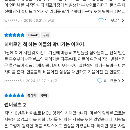
이 인터뷰를 시작합니다.체포과정에서 발생한 부상으로 리더인 문스톤 대
신에 잠시 송버드가 임시로 리더를 맡기로 했다는군요.또한 팀에서 페넌스
역시 잠시 빠진 걸로 알려졌는데요. 다만 정확한 원인은 밝혀지지 않았다
w*****e
2019.06.21.
신고
1
댓글
1
는군요. 역시 정발되
eBook
구매
히어로인 척 하는 이들의 막나가는 이야기.
1권에 이어 시빌워 이벤트 기간에 미등록 초인들을 잡아들이는 전직 빌런
들 특수부대 썬더볼츠의 이야기를 다루는데, 이들이 여전히 지닌 빌런스러
운 특성들이 작품에 계속 뿜어져 나오는 것이 일반적인 히어로물과는 다른
재미를 준다. 인물들의 비뚤어진 심성을 대변하듯 기울어진 칸 연출도 색
다르다.
i*******5
2024.12.27.
신고
0
댓글
0
종이책
구매
썬더볼츠 2
지난 10년은 바야흐로 MCU 영화의 시대였습니다. 마블의 영화를 모르는
사람은 없었고 마블 영화 얘기를 안 하는 사람들 또한 없었습니다. 사람들
은 그렇게 원작인 마블 코믹스에도 관심을 가졌습니다. 하지만 많은 사람