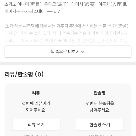
소가노 이나메(稻目)-우마코(馬子)-에미시(蝦夷)-이루카(入鹿)로
이어지는 소가씨 4대다. --- p.7
‘소가’라는 씨족명에 대해서는 거주지 주변에 서식하는 식물 ‘스가’(골풀)
에서 유래한다는 설도 있다. 좀 더 주목되는 점은 소가씨의 거주지인 소가
지역에 ‘구다라가와(百濟川)’, 즉 ‘백제천’이 존재한다는 사실이다. 이는
소가씨와 백제의 관련성을 시사한다. 한편 소가씨 가문의 계보 중 마지(滿
책 속으로 더보기
智)·가라코(韓子)·고마(高麗) 등 한반도와 관련된 이름이 보이고 있다는
점, 소가씨가 그 아래에 아야(漢)씨·후네(船)씨 등과 같은 백제계 도래씨
족을 다수 거느리고 있는 점, 소가씨 가문이 주도적으로 추진한 대외정책
리뷰/한줄평
0
에 있어서 친백제 정책을 견지하고 있는 점, 목만치와 마지가 동일인물로
추정되며 백제 목(木)씨의 후예로 볼 수 있다는 점 등에서 소가씨 집안을
한반도 백제에서 건너간 도래계 씨족으로 보아도 큰 잘못은 없을 것이다. -
리뷰
한줄평
-- p.29
첫번째 리뷰어가
첫번째 한줄평을
되어주세요.
남겨주세요.
오늘날에도 이 게이타이 천황의 혈통이 이어지고 있다. 즉, 지금의 일본 천
황은 계통적으로 따지고 올라가면 바로 이 게이타이 천황의 자손이 되는
리뷰 쓰기
한줄평 쓰기
것이다. 이것은 다시 말하면 6세기 초에 성립한 게이타이 천황의 왕조는
이후 무너지는 일 없이 일본열도 전체의 최고 지배자 가문으로 발전하였음