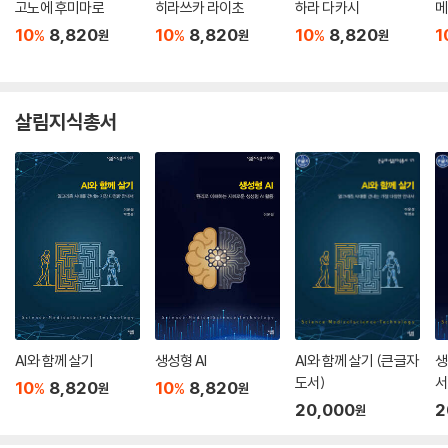
고노에 후미마로
히라쓰카 라이초
하라 다카시
메
10
8,820
10
8,820
10
8,820
1
%
%
%
원
원
원
살림지식총서
AI와 함께 살기
생성형 AI
AI와 함께 살기 (큰글자
생
도서)
서
10
8,820
10
8,820
%
%
원
원
20,000
2
원