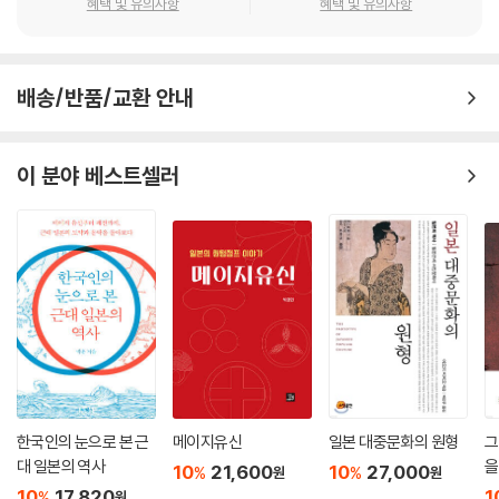
혜택 및 유의사항
혜택 및 유의사항
을 의미한다. 물론 내부적으로는 왕위계승분쟁도 있었고 분란이 끊이지 않
았지만, 전체적으로 대왕가의 왕통은 게이타이 천황의 등장 이후 안정적으
로 확보되었으며, 다른 가문으로 대체되는 일은 한 번도 일어나지 않았다.
배송/반품/교환 안내
메이지시대 이후의 근대에 들어 일본천황가의 만세일계를 표방하게 되는
이유이기도 하다. --- p.50
이 분야 베스트셀러
이나메와 도래인(각종 박사·승·기능인 등)의 관계를 살펴보면, 한반도 특
히 백제에서 왜국으로 건너온 도래인들은 전문 관료·테크노크라트 및 외교
사절로서 활약하고 율령 및 각종 사서편찬에도 직접 관여한 사실들이 주목
된다. --- p.60
이처럼 한반도에서 건너온 승려와 박사·학자·시학사(학사) 등은 기본적으
로 왜 왕권 내의 차기 왕위계승 후보자를 포함한 유력 왕가나 유력 귀족의
자제를 대상으로 제왕학이나 유교·불교 등 학문이나 사상을 교수하였다.
나아가서는 왜국의 대외적 혹은 대내적인 정책입안이나 시행에도 일정한
관여나 지도를 했을 것으로 추측된다. --- p.68
한국인의 눈으로 본 근
메이지유신
일본 대중문화의 원형
그
대 일본의 역사
을
10
21,600
10
27,000
%
%
원
원
결국, 소가씨는 국가 재정을 담당하고 도왜인(도래인) 출신들을 활용·중용
10
17,820
1
%
원