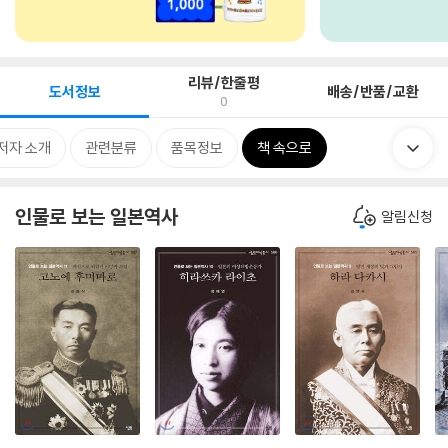
리뷰/한줄평
도서정보
배송/반품/교환
0
저자 소개
관련분류
품목정보
책 속으로
인물로 보는 일본역사
알림신청