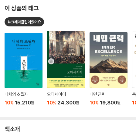
이 상품의 태그
#크레마클럽에있어요
니체의 초월자
오디세이아
내면 근력
독
10
15,210
10
24,300
10
19,800
1
%
%
%
원
원
원
책소개