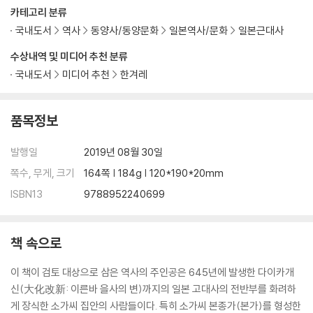
카테고리 분류
국내도서
역사
동양사/동양문화
일본역사/문화
일본근대사
수상내역 및 미디어 추천 분류
국내도서
미디어 추천
한겨레
품목정보
발행일
2019년 08월 30일
쪽수, 무게, 크기
164쪽 | 184g | 120*190*20mm
ISBN13
9788952240699
책 속으로
이 책이 검토 대상으로 삼은 역사의 주인공은 645년에 발생한 다이카개
신(大化改新: 이른바 을사의 변)까지의 일본 고대사의 전반부를 화려하
게 장식한 소가씨 집안의 사람들이다. 특히 소가씨 본종가(본가)를 형성한