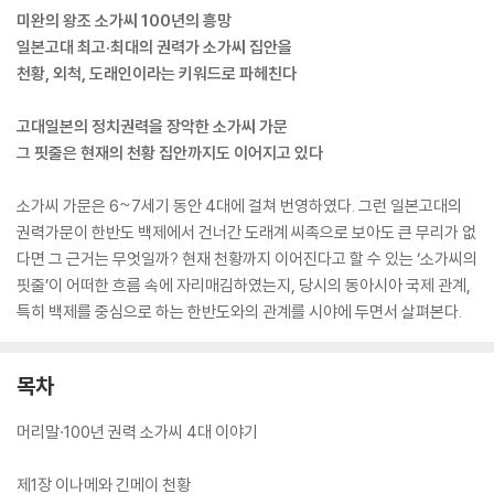
미완의 왕조 소가씨 100년의 흥망
일본고대 최고·최대의 권력가 소가씨 집안을
천황, 외척, 도래인이라는 키워드로 파헤친다
고대일본의 정치권력을 장악한 소가씨 가문
그 핏줄은 현재의 천황 집안까지도 이어지고 있다
소가씨 가문은 6~7세기 동안 4대에 걸쳐 번영하였다. 그런 일본고대의
권력가문이 한반도 백제에서 건너간 도래계 씨족으로 보아도 큰 무리가 없
다면 그 근거는 무엇일까? 현재 천황까지 이어진다고 할 수 있는 ‘소가씨의
핏줄’이 어떠한 흐름 속에 자리매김하였는지, 당시의 동아시아 국제 관계,
특히 백제를 중심으로 하는 한반도와의 관계를 시야에 두면서 살펴본다.
목차
머리말·100년 권력 소가씨 4대 이야기
제1장 이나메와 긴메이 천황