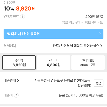
9,800
원
10
8,820
YES포인트
490원 (5%)
5만원 이상 구매 시 2천원 추가 적립
앱 다운 시 1천원 상품권
결제혜택
카드/간편결제 혜택을 확인하세요
종이책
eBook
크레마클럽
8,820
원
4,800
원
eBook 구독
배송안내
서울특별시 영등포구 은행로 11(여의도동,
변경
일신빌딩)
배송비
유료
(도서 15,000원 이상 무료)