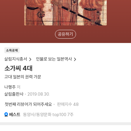
공유하기
소득공제
살림지식총서
인물로 보는 일본역사
소가씨 4대
고대 일본의 권력 가문
나행주
저
살림출판사
2019.08.30.
첫번째 리뷰어가 되어주세요
판매지수
48
베스트
동양사/동양문화 top100 7주