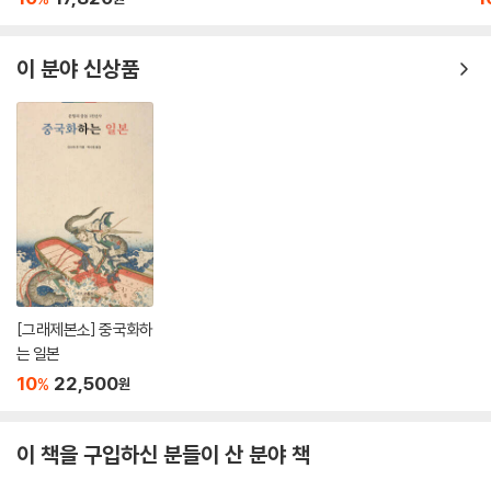
하면서 세력을 확대해나갔고, 이를 배경으로 왕실과 혼인관계를 맺음으로
써 신흥호족 중에서 가장 유력한 호족으로서의 입지를 굳힐 수 있었다. ---
pp.74~75
이 분야 신상품
하지만 당시의 정황으로 보아 설사 형식상으로는 섭정 쇼토쿠 태자와 오오
미(大臣) 소가노 우마코가 공치(共治)하는 모양새를 취하고 있었다 하더
라도 권력의 실체는 어디까지나 소가씨, 즉 우마코의 손에 있었다고 보는
것이 보다 타당하고 현실적인 이해일 것이다. --- p.80
따라서 그 결과로 소가씨의 피를 받은 왕족은 나라(奈良) 시대의 중반에
이르기까지 중요한 위치를 점하고 있는 것이다. 즉 소가씨의 피는 황실에
면면히 이어졌다. 또 다른 한편으로는 소가씨의 피가 후지와라노 후히토
(藤原不比等)와의 결합에 의해 그 정치적 후계자로 등장한 신흥 귀족 후
[그래제본소] 중국화하
지와라씨에게로 수혈되면서 그대로 이어지게 된다.
는 일본
--- p.144
10
22,500
%
원
이 책을 구입하신 분들이 산 분야 책