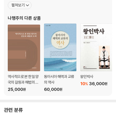
하면서 건국대학교 사학과 초빙교수로 있다. 저서로 『왜 일본에 사무
펼쳐보기
라이가 등장했을까』가 있으며, 공저한 책으로『일본고중세사』 『역주
일본서기 1·2·3』 『동아시아 속의 한일관계사』 『왕인박사 현창사업의
나행주
의 다른 상품
현황과 과제』 『문답으로 풀어 본 왕인박사』 『한일관계사
역사적으로 본 한일 양
동아시아 해역과 교류
왕인박사
국의 갈등과 해법의 모
의 역사
10
36,000
%
원
색
25,000
60,000
원
원
관련 분류