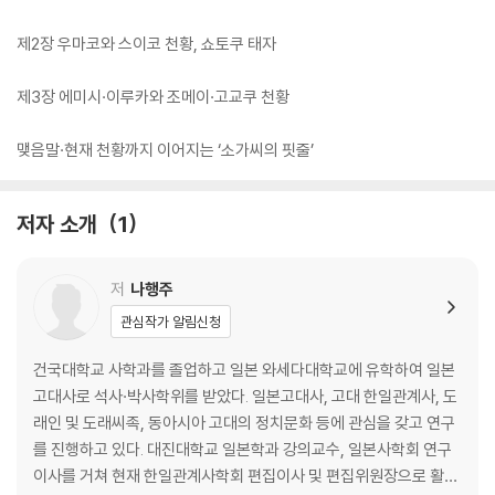
제2장 우마코와 스이코 천황, 쇼토쿠 태자
제3장 에미시·이루카와 조메이·고교쿠 천황
맺음말·현재 천황까지 이어지는 ‘소가씨의 핏줄’
저자 소개
1
저
나행주
관심작가 알림신청
건국대학교 사학과를 졸업하고 일본 와세다대학교에 유학하여 일본
고대사로 석사·박사학위를 받았다. 일본고대사, 고대 한일관계사, 도
래인 및 도래씨족, 동아시아 고대의 정치문화 등에 관심을 갖고 연구
를 진행하고 있다. 대진대학교 일본학과 강의교수, 일본사학회 연구
이사를 거쳐 현재 한일관계사학회 편집이사 및 편집위원장으로 활동