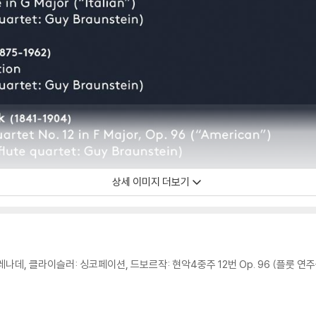
상세 이미지 더보기
세레나데, 클라이슬러: 싱코페이션, 드보르작: 현악4중주 12번 Op. 96 (플룻 