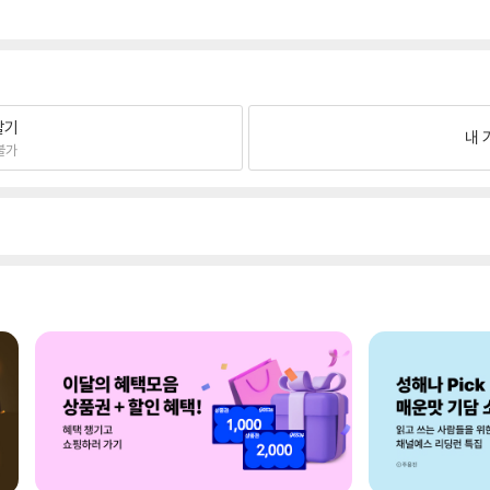
팔기
내 
불가