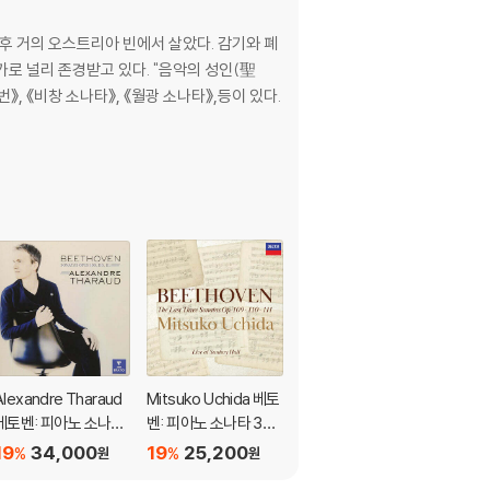
 이후 거의 오스트리아 빈에서 살았다. 감기와 폐
로 널리 존경받고 있다. "음악의 성인(聖
Alexandre Tharaud
Mitsuko Uchida 베토
요제프 시게티 유명 레
베토벤: 피아노 소나타
벤: 피아노 소나타 30-
코딩 (Joseph Szigeti
30, 31, 32번 (Beetho
32번 (Beethoven: Pi
Famous Recording
19
34,000
19
25,200
19
19,900
%
%
%
원
원
원
ven: Piano Sonatas
ano Sonatas Opp 10
s)