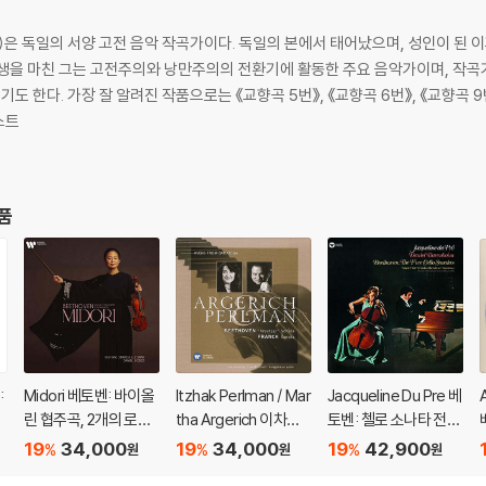
 26일)은 독일의 서양 고전 음악 작곡가이다. 독일의 본에서 태어났으며, 성인이 된
생을 마친 그는 고전주의와 낭만주의의 전환기에 활동한 주요 음악가이며, 작곡가
나타》, 《월광 소나타》,등이 있다.
스트
상품
:
Midori 베토벤: 바이올
Itzhak Perlman / Mar
Jacqueline Du Pre 베
v
린 협주곡, 2개의 로망
tha Argerich 이차크
토벤: 첼로 소나타 전집
스 - 미도리 (Beethov
펄만 57집 - 베토벤: 크
(Beethoven: Cello S
19
34,000
19
34,000
19
42,900
%
%
%
원
원
원
en: Violin Concerto
로이처 소나타 / 프랑
onata Complete Wo