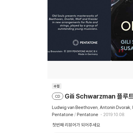
수입
Gili Schwarzman 플루
CD
Ludwig van Beethoven
Antonin Dvorak
Pentatone
/
Pentatone
2019.10.08.
첫번째 리뷰어가 되어주세요