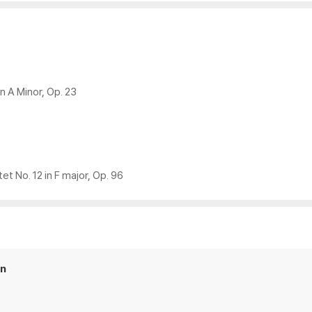
in A Minor, Op. 23
et No. 12 in F major, Op. 96
en