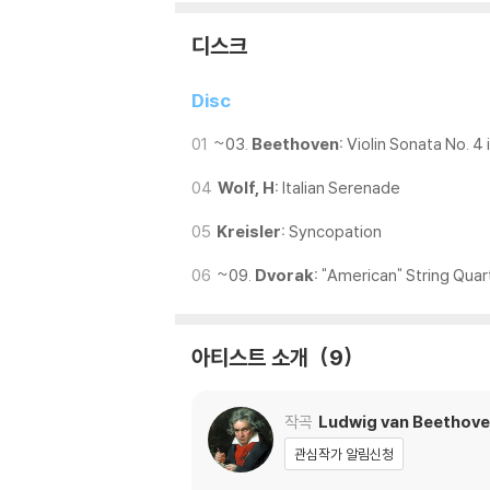
디스크
Disc
01
~03.
Beethoven:
Violin Sonata No. 4 
04
Wolf, H:
Italian Serenade
05
Kreisler:
Syncopation
06
~09.
Dvorak:
"American" String Quart
아티스트 소개
9
작곡
Ludwig van Beethov
관심작가 알림신청