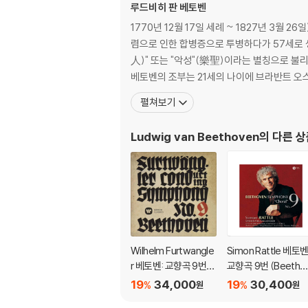
루드비히 판 베토벤
1770년 12월 17일 세례 ~ 1827년 3월
렴으로 인한 합병증으로 투병하다가 57세로 
人)" 또는 "악성"(樂聖)이라는 별칭으로 불리기도 한다. 가장 잘 알려진 작품으로는 《교향곡 5번》, 《교향곡 6번》, 《교향곡 9번》, 《비창 소
베토벤의 조부는 21세의 나이에 브라반트 오
펼쳐보기
Ludwig van Beethoven
의 다른 
Wilhelm Furtwangle
Simon Rattle 베토벤
r 베토벤: 교향곡 9번
교향곡 9번 (Beetho
(Beethoven: Symph
en: Symphony No.
19
34,000
19
30,400
%
%
원
원
ony No.9) [UHQCD]
9) [HQCD]