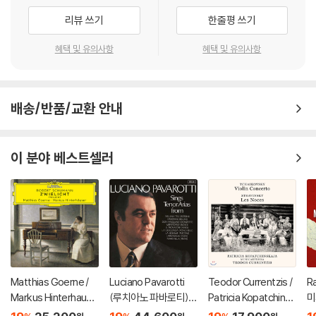
리뷰 쓰기
한줄평 쓰기
혜택 및 유의사항
혜택 및 유의사항
배송/반품/교환 안내
이 분야 베스트셀러
Matthias Goerne /
Luciano Pavarotti
Teodor Currentzis /
R
Markus Hinterhause
(루치아노 파바로티) -
Patricia Kopatchinsk
미
r 슈만: 황혼 (가곡집)
이탈리아 오페라 리마
aja 차이코프스키: 바이
ss