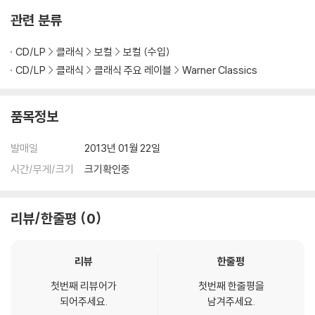
관련 분류
CD/LP
클래식
보컬
보컬 (수입)
CD/LP
클래식
클래식 주요 레이블
Warner Classics
품목정보
발매일
2013년 01월 22일
시간/무게/크기
크기확인중
리뷰/한줄평
0
리뷰
한줄평
첫번째 리뷰어가
첫번째 한줄평을
되어주세요.
남겨주세요.