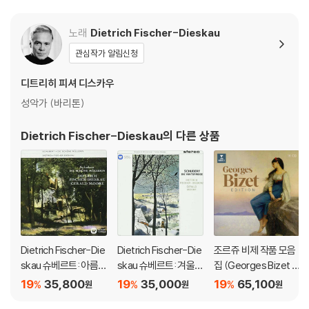
노래
Dietrich Fischer-Dieskau
관심작가 알림신청
디트리히 피셔 디스카우
성악가 (바리톤)
Dietrich Fischer-Dieskau
의 다른 상품
Dietrich Fischer-Die
Dietrich Fischer-Die
조르쥬 비제 작품 모음
skau 슈베르트: 아름다
skau 슈베르트: 겨울
집 (Georges Bizet E
운 물방앗간 아가씨 (S
나그네 (Schubert: Wi
dition)
19
35,800
19
35,000
19
65,100
%
%
%
원
원
원
chubert: Die Schone
nterreise)