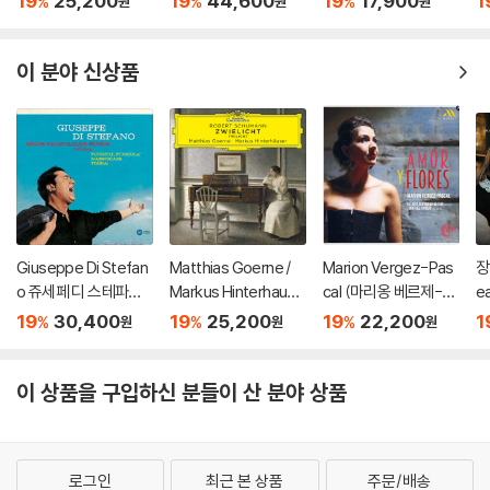
19
25,200
19
44,600
19
17,900
1
%
%
%
원
원
원
(Schumann: Zwielic
스터 (Tenor Arias Fr
올린 협주곡 / 스트라빈
3
ht)
om Italian Opera) [L
스키: 결혼 - 테오도르
P]
쿠렌치스
이 분야 신상품
Giuseppe Di Stefan
Matthias Goerne /
Marion Vergez-Pas
장
o 쥬세페 디 스테파노
Markus Hinterhause
cal (마리옹 베르제-파
ea
가 부르는 나폴리 민요
r 슈만: 황혼 (가곡집)
스칼) - 사랑과 꽃 (Am
19
30,400
19
25,200
19
22,200
1
%
%
%
원
원
원
집 (Sings Neapolitan
(Schumann: Zwielic
or Y Flores)
Songs) [HQCD]
ht)
이 상품을 구입하신 분들이 산 분야 상품
로그인
최근 본 상품
주문/배송