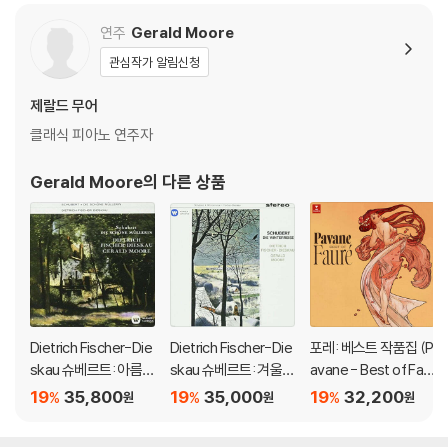
Mullerin)
연주
Gerald Moore
관심작가 알림신청
제랄드 무어
클래식 피아노 연주자
Gerald Moore
의 다른 상품
Dietrich Fischer-Die
Dietrich Fischer-Die
포레: 베스트 작품집 (P
skau 슈베르트: 아름다
skau 슈베르트: 겨울
avane - Best of Faur
운 물방앗간 아가씨 (S
나그네 (Schubert: Wi
e) [LP]
19
35,800
19
35,000
19
32,200
%
%
%
원
원
원
chubert: Die Schone
nterreise)
Mullerin)