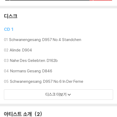
디스크
CD 1
01
Schwanengesang. D957 No.4:Standchen
02
Alinde. D904
03
Nahe Des Geliebten. D162b
04
Normans Gesang. D846
05
Schwanengesang. D957 No.6:In Der Ferne
디스크 더보기
아티스트 소개
2