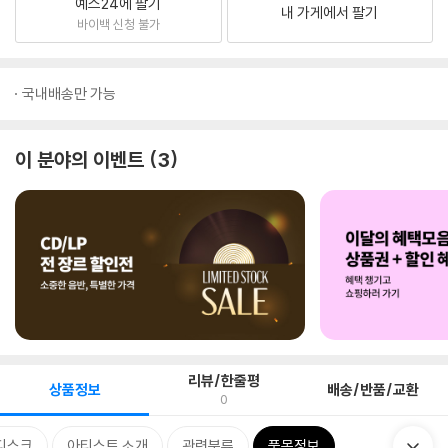
예스24에 팔기
내 가게에서 팔기
바이백 신청 불가
국내배송만 가능
이 분야의 이벤트
3
리뷰/한줄평
상품정보
배송/반품/교환
0
디스크
아티스트 소개
관련분류
품목정보