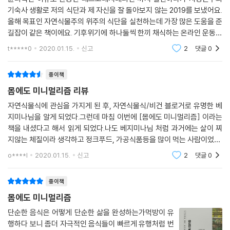
기숙사 생활로 저의 식단과 제 자신을 잘 돌아보지 않는 2019를 보냈어요.
올해 목표인 자연식물주의 위주의 식단을 실천하는데 가장 많은 도움을 준
길잡이 같은 책이에요. 기후위기에 하나둘씩 한끼 채식하는 온라인 운동이
번지고 있는데요, 막연한 사람들에게 동기부여가 될것이라 생각합니다. 오
t*****0
2020.01.15.
신고
2
댓글
0
프라인에서도
종이책
몸에도 미니멀리즘 리뷰
자연식물식에 관심을 가지게 된 후, 자연식물식/비건 블로거로 유명한 베
지미나님을 알게 되었다.그런데 마침 이번에 [몸에도 미니멀리즘] 이라는
책을 내셨다고 해서 읽게 되었다.나도 베지미나님 처럼 과거에는 살이 찌
지않는 체질이라 생각하고 정크푸드, 가공식품등을 많이 먹는 사람이었다.
몇년을 그렇게 살다보니 이제는 점점 배도 나오고 몸 곳곳에서 병이 생기
o****l
2020.01.15.
신고
2
댓글
0
기 시작했다. 그래
종이책
몸에도 미니멀리즘
단순한 음식은 어떻게 단순한 삶을 완성하는가먹방이 유
행하다 보니 좀더 자극적인 음식들이 빠르게 유행처럼 번