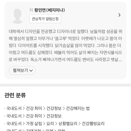
2장 - 인간은 무엇을 먹도록 설계된 동물일까
저
황민연(베지미나)
- 침팬지의 육식 비중은 겨우 2%
관심작가 알림신청
- 코끼리가 풀만 먹어도 살찌는 이유
- 늙는다고 모두 병드는 것일까?
대학에서 디자인을 전공했고 디자이너로 일했다. 남들처럼 성공을 위
- 건강하게 먹어도 아픈 사람들
해 열심히 일했고 아무거나 ‘골고루’ 먹었다. 아랫배가 나오고 몸이 아
- 음식을 바꾸고 인생이 바뀐 사람들
팠다. 다이어트를 시작했다. 닭가슴살을 많이 먹었다. 그러나 몸은 더
- 식단에 정답은 없다
아팠고 여드름도 심해졌다. 배불리 먹어도 살이 빠지는 자연식물식으
로 바꾸었다. 독소가 빠져나가면서 여드름도 변비도 사라졌고 뱃살도
3장 - 요리 행위를 멈추다
빠져나갔다. 몸이 날아갈 듯 가벼워졌다. 음식을 바꾸자 몸이 바뀌었
펼쳐보기
고 생각이 바뀌었다. 냉장고의 ‘골고루 음식’을 버렸다. 화장품을 버리
- 김밥도 1분 만에 뚝딱
고 물 세안을 시작했다. ‘남에게 보여주는 삶’에서 ‘내가 즐거운 삶’으
- 요리, 더 이상 간단할 순 없다
로 방향을 전환했다. ‘최소한의 삶’을 시작
- 냉장고를 비우면 일어나는 일들
관련 분류
- 족발 냄새에 혹하고 라면 냄새에 혹하고
- 해외여행도 과일 하나로 가능했다
국내도서
건강 취미
건강정보
건강해지는 법
국내도서
건강 취미
건강정보
4장 - 사회생활은 삼겹살이 아니다
국내도서
가정 살림
요리
상황별요리
건강웰빙요리