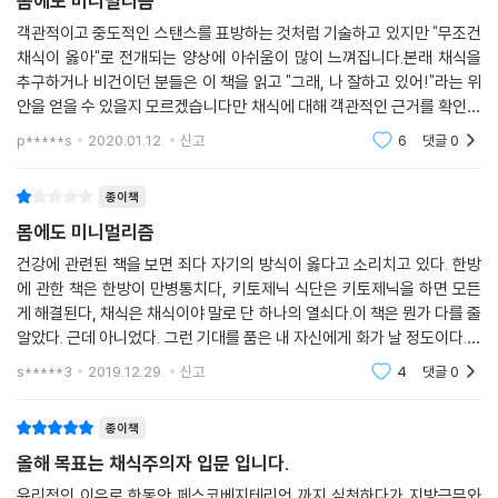
몸에도 미니멀리즘
며칠 전 엄마가 나에게 메시지를 보내셨다. ‘인생을 항상 스스로 개척하고
객관적이고 중도적인 스탠스를 표방하는 것처럼 기술하고 있지만 "무조건
사는 우리 딸이 대견하구나, 늘 응원한다’는 내용이었다. 불과 1년 전만 해
채식이 옳아"로 전개되는 양상에 아쉬움이 많이 느껴집니다.본래 채식을
추구하거나 비건이던 분들은 이 책을 읽고 "그래, 나 잘하고 있어!"라는 위
도 ‘평범하게 살아라, 남들처럼 살아라’며 속상해하시던 엄마다. 나도 내가
안을 얻을 수 있을지 모르겠습니다만 채식에 대해 객관적인 근거를 확인하
이렇게 될 줄은 몰랐다. 음식을 바꾸자 인생이 바뀌었다. 인생에 ‘절대’나
고 싶어서 책을 구매하는 분들에게는 도움이 되지 않을 것 같습니다.
‘반드시’라는 것은 없다. 자꾸만 어떤 한계를 만든 것은 나 자신이었다는 것
p*****s
2020.01.12.
신고
6
댓글
0
을 깨달았다. 인생은 긴 여정, 그 여정 속에서 저항 없이 모든 가능성을 활
짝 열어두자. 지금도 현재 진행형이다. 이 책을 읽은 모든 분들 또한 각자의
종이책
여정을 즐길 수 있기를.
몸에도 미니멀리즘
--- p.277
건강에 관련된 책을 보면 죄다 자기의 방식이 옳다고 소리치고 있다. 한방
에 관한 책은 한방이 만병통치다, 키토제닉 식단은 키토제닉을 하면 모든
게 해결된다, 채식은 채식이야 말로 단 하나의 열쇠다.이 책은 뭔가 다를 줄
알았다. 근데 아니었다. 그런 기대를 품은 내 자신에게 화가 날 정도이다.사
실 이런 류의 책들은 읽고 독자가 필요한 부분을 취사선택하면 되는데, 평
s*****3
2019.12.29.
신고
4
댓글
0
이 좋아서였
종이책
올해 목표는 채식주의자 입문 입니다.
윤리적인 이유로 한동안 페스코베지테리언 까지 실천하다가 지방근무와