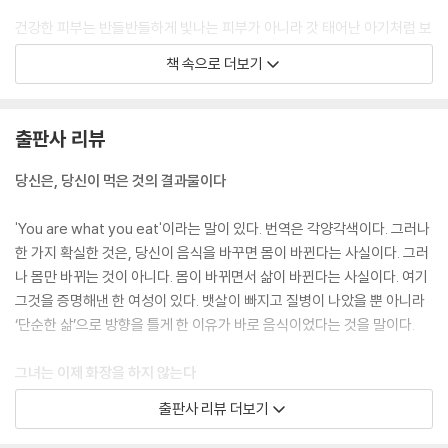
- 음식을 바꾸면 삶이 단순해지는 증거들
- “대견하다, 엄마는 너를 늘 응원한단다. “
건강한 피부는 반들반들하게 빛나는 피부가 아니라 갓 태어난 아기처럼 보
송보송한 피부다. 비싼 화장품을 얼굴에 바르고, 각질을 제거하고, 문지르
책 속으로 더보기
편집자의 말
고, 레이저로 지지면 피부장벽은 갈수록 얇아진다. 그래서 자꾸 화장품에
참고자료
의존하게 되는 것이다. 그길로 나는 화장품도 끊었다, 폼 클렌징, 토너, 수
분크림, 썬크림, 비비크림 등 모든 화장품을 다 끊었다. 화장을 멈추었다.
출판사 리뷰
--- p.39
당신은, 당신이 먹은 것의 결과물이다
“생리할 때 치즈랑 연어가 좋다고 챙겨 먹었던 게 지금 생각하면 너무 바보
같고 씁쓸해요. 저는 9월부터 고기, 계란, 우유를 끊었는데 그달 생리혈이
'You are what you eat'이라는 말이 있다. 번역은 각양각색이다. 그러나
그동안의 검붉고 진득한 형태가 아닌 묽고 맑은 쨍한 새빨간 색으로 나오
한 가지 확실한 것은, 당신이 음식을 바꾸면 몸이 바뀐다는 사실이다. 그러
는 걸 보니 신기하더라고요. 몇 년 간 함께한 생리통도 하나도 없고요! 파우
나 몸만 바뀌는 것이 아니다. 몸이 바뀌면서 삶이 바뀐다는 사실이다. 여기
치에 타이레놀 항상 들고 다녔던 저인데 말이죠. “
그것을 증명해낸 한 여성이 있다. 뱃살이 빠지고 질병이 나았을 뿐 아니라
--- p.51
‘단순한 삶’으로 방향을 틀게 한 이유가 바로 음식이었다는 것을 말이다.
나의 식탁은 더욱더 간소해졌다. 반찬 가짓수가 많지 않아도 충분했고, 요
그녀는 이제 화장을 하지 않는다
리가 귀찮으면 하지 않아도 되었다. 삶은 고구마, 찐 단호박은 훌륭한 한 끼
출판사 리뷰 더보기
식사가 된다. 과일은 물에 씻어서 먹으면 끝이다. 자연식물식 중에서 내가
자연식물식(과일과 채소와 곡물을 위주로 먹는 채식)을 실천한 이후 몸이
가장 좋아하는 요리는 현미밥 가득 넣은 현미 김밥이다. 우리 집에는 김을
가벼워지면서 삶을 바꾸었다. 물 세안을 시작했고 샴푸를 없앴다. 그녀는