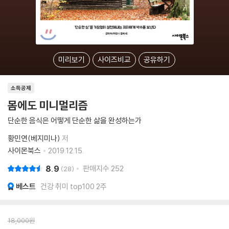
미리보기
사이즈비교
공유하기
소득공제
몸에도 미니멀리즘
단순한 음식은 어떻게 단순한 삶을 완성하는가
황민연(베지미나)
저
사이몬북스
2019.12.15.
8.9
판매지수
252
28
베스트
건강 취미 top100 2주
18,000
원