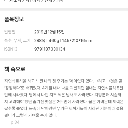
국내도서
자연과학
인체
의학
- 세상에서 가장 아름다운 생일 케이크는?
- 삼겹살 없이 사회생활 못한다고?
품목정보
- 제주도는 똑같은데 우리 가족은 변했다
- 아빠가 만든 우리 식구의 행복텃밭
발행일
2019년 12월 15일
- 친구는 내가 행복해 보인다고 했다
쪽수, 무게, 크기
288쪽 | 460g | 145*210*16mm
5장 - 당신이 먹는 것이 당신을 만든다
ISBN13
9791187330134
- 더위도 안 타고 추위도 안 타고
- 산 음식과 죽은 음식의 차이
책 속으로
- 계획 없이 치앙마이로 떠나다
- 길고양이는 귀엽지만 비둘기는 더럽다고?
자연식물식을 하고 느낀 나의 첫 후기는 ‘어이없다'였다. 그리고 그것은 곧
- 내일 죽으면 뭐 할 거냐고?
‘굉장하다'로 바뀌었다. 4계절 내내 나를 괴롭히던 암내는 자연식물식 5일
- 못 먹는 게 아니라 안 먹는 거야
만에 사라졌다. 땀에서 나던 치즈 썩은 냄새도 사라졌다. 지방분해 시술까
지 고려해야 했던 숨겨진 뱃살은 2주 만에 사라졌다. 몸은 가벼운데 체력은
6장 - 단순한 음식이 단순한 삶을 완성한다
갈수록 늘었다. 몸속에 남아있던 무거운 찌꺼기들이 사라진 기분이라 걸음
걸이가 그렇게 가벼울 수가 없다.
- 퇴사를 결심하다
--- p.34