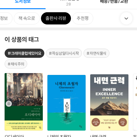
도서정보
배송/반품/교환
28
정보
책 속으로
출판사 리뷰
추천평
이 상품의 태그
#크레마클럽에있어요
#작심삼일다시시작
#자연식물식
#채식주의
오디세이아
니체의 초월자
내면 근력
독