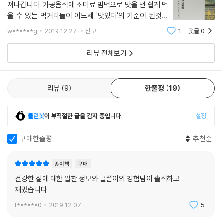
져나갑니다. 가공음식에 조미료 범벅으로 맛을 낸 쉽게 먹
을 수 있는 먹거리들이 어느세 '맛있다'의 기준이 된것같
습니다. 나역시 저자처럼 먹어도 살찌지 않는 체질을 자랑
w******g
2019.12.27.
신고
1
댓글
0
삼던 때가 있었습니다. 밥을 좋아하고 간식을 안 좋아했고
조미료와 짠맛을 질색했었습니다. 그러다
리뷰 전체보기
리뷰
9
한줄평
19
클린봇
이 부적절한 글을 감지 중입니다.
설정
구매한줄평
추천순
종이책
구매
건강한 삶에 대한 알찬 정보와 글쓴이의 경험담이 솔직하고
재밌습니다
t******0
2019.12.07.
5