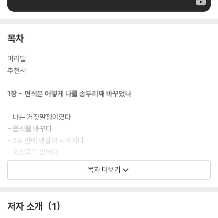
목차
머리말
추천사
1장 - 편식은 어떻게 나를 송두리째 바꾸었나
- 나는 거짓말쟁이였다
- 음식을 바꾸다
- 2주 만에 뱃살이 사라지다
- 화장품을 없애다
- 심박수가 100회에서 60회로 줄다
목차 더보기
- 월경통이 감쪽같이 사라지다
- 다이어트와 작별을 선언하다
- 나를 사랑하기 시작하다
저자 소개
1