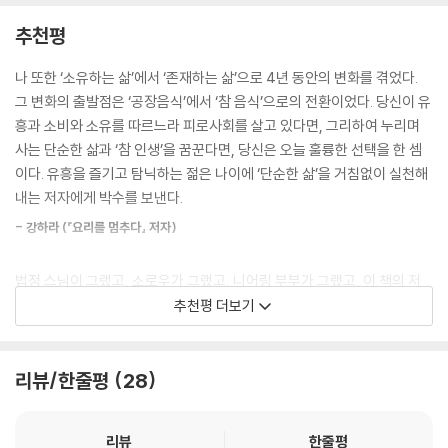
둥글게 마는데 필요한 김발도 없다. 그럼 뭐 어때, 손으로 말자. 없으면 없
이렇게 말한다. “폼 클렌징으로 벅벅 문지르고... 비비로 가짜 피부색을 만
추천평
는 대로 산다. . 단순해질수록 건강하고 편한 식사라는 깨달음이 온 탓이다.
들고... 코와 턱에 분칠을 하고 새빨간 립스틱을 발랐는지. 왜 나의 진짜 모
--- p.141
습을 가리려고 했던 것일까. 왜 남에게 잘 보여야 나를 사랑할 수 있었던 것
나 또한 ‘소유하는 삶’에서 ‘존재하는 삶’으로 4년 동안의 변화를 겪었다.
일까.”
그 변화의 출발점은 ‘공장음식’에서 ‘참 음식’으로의 전환이었다. 당신이 유
러시아에서 과일을 실컷 먹으며 보냈던 여행은 앞으로 내가 살아가고 싶은
흥과 소비와 소유를 따르느라 피로사회를 살고 있다면, 그리하여 누리며
인생의 방향을 알려주었다. 어딜 가든 그 나라의 제철과일만 있으면 즐겁
쓰레기 더미에서 탈출하는 법
사는 단순한 삶과 ‘참 인생’을 꿈꾼다면, 당신은 오늘 훌륭한 선택을 한 셈
게 여행할 수 있겠구나. 많은 돈도, 기념품도, 많은 짐도 필요 없이 그냥 그
이다. 유흥을 즐기고 탐닉하는 젊은 나이에 ‘단순한 삶’을 거침없이 실천해
렇게 단순하게 살 수 있겠구나. 많은 것을 원하지 않아도 잘 살아갈 수 있겠
냉장고를 열어보시라. 먹다 남은 음식들이 쏟아져 나온다. 옷장을 열어보
내는 저자에게 박수를 보낸다.
다는 생각이 들자 나는 더 자유로워지기 시작했고 내가 더 사랑스러워졌
시라. 평생 다시는 입지 않을 옷들이 쌓여있다. 오늘 그것들을 다 버린다면
다.
- 강하라 (『요리를 멈추다』 저자)
해결될까? 1년 후면 또 다시 쌓일 것은 자명한 이치다. 당신의 영혼이 변하
--- p.176
지 않았기 때문이다. 그 영혼이 바뀌는 방법은 무엇일까? 당신이 먹는 음식
법정 스님이 그랬고, 소로우가 그랬고, 니어링 부부가 그랬고, 이 책의 저
을 바꾸어야 한다. 그것을 증명해낸 작가의 이야기에 귀 기울여 보시라.
두 번째로 맞이한 자연식물식의 여름도 전혀 괴롭지 않았다. 이제 화장까
자 또한 그런 삶을 실천해내고 있다. 모두가 간소하게 살았고 무소유를 실
추천평 더보기
지 안 하니까 얼굴에 땀이 흘러도 개의치 않는다. 처음 화장품을 모두 끊고
천했다. 그리고 장담하건데 이들 모두 참 행복을 누렸다. 당연히 이 책의 저
물 세안을 시작했을 때는 얼굴에서 땀이 하나도 나지 않았다. 세수를 해도
자 또한 참 행복을 누리고 있다. 이들 모두는 음식을 단순하게 먹어야만 행
물이 얼굴 표면 위를 그대로 타고 흘러내렸다. 피부장벽이 건강하지 않으
복해질 수 있다고 주장하고 있다. 자, 이제 당신은 어쩔 셈인가?
리뷰/한줄평
28
면 그렇다고 한다. 땀 냄새가 나지 않으니 땀이 나도 괴롭지가 않았다. 먹는
- 편집자의 말
대로 몸 냄새가 달라지는 것이 분명했다.
리뷰
한줄평
--- p.216