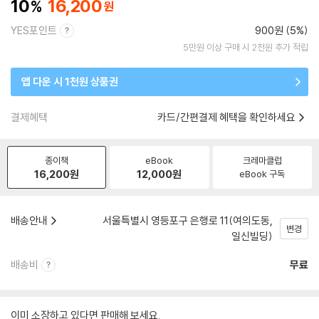
10
16,200
YES포인트
900원 (5%)
5만원 이상 구매 시 2천원 추가 적립
앱 다운 시 1천원 상품권
결제혜택
카드/간편결제 혜택을 확인하세요
종이책
eBook
크레마클럽
16,200
원
12,000
원
eBook 구독
배송안내
서울특별시 영등포구 은행로 11(여의도동,
변경
일신빌딩)
배송비
무료
이미 소장하고 있다면 판매해 보세요.