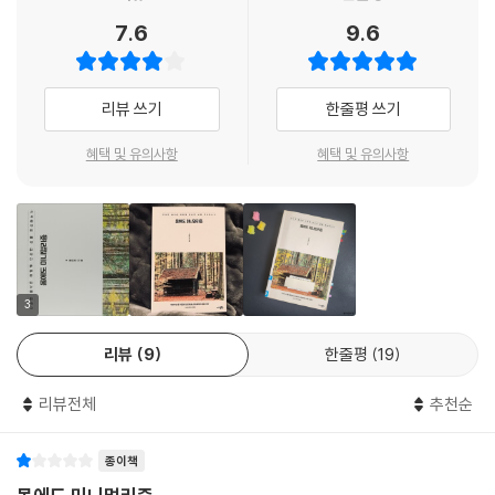
7.6
9.6
그런데 웬걸, 겨울도 전혀 힘들지 않았다. 나는 원래 가을만 되어도 목도리
가 필수였다. 가을부터 시작해서 롱패딩이 겨울 내내 롱패딩이었다. 반팔,
긴팔, 니트, 가디건, 패딩, 목도리, 장갑으로 무장을 해야 밖을 돌아다닐 수
리뷰 쓰기
한줄평 쓰기
있었다. 스타킹을 신고 그 위에 바지를 입던 사람이었다. 잘 때는 발이 너무
차가워서 수면양말 없이는 절대 잠을 못 잤다. 그런데 자연식물식을 시작
혜택 및 유의사항
혜택 및 유의사항
하고 처음 맞은 겨울에 나는 처음으로 수면양말 없이 잠에 들었다. 그냥 겨
울용 잠옷 바지 하나와 반팔 위에 가디건 하나 입고 자게 되었다. 전기장판
도 필요 없고, 보일러도 필요 없고 그냥 이불 하나 딱 덮고 잠들게 되었다.
--- p.217
3
“그동안 수십만 원 하는 아이크림부터, 면세점 갈 때마다 화장품 골고루 사
들였었네요. 이젠 무용지물. 저도 물 세안, 물 샤워를 한 지 8개월이 됐는데
리뷰
9
한줄평
19
이제 완전히 정착한 것 같아요. 아무 위화감이 없고 당당한 느낌... 세탁기
돌릴 때는 세제도 안 써요. 오래 묵혀두지 않고 미지근한 물에 바로바로 돌
리뷰전체
추천순
리니까 겉에 묻은 먼지제거 정도만 되어도 좋네요. 장 볼 때 특히 다른 사
람들보다 클린한 제 장바구니를 보면 씨익 미소가 머금어집니다.”
종이책
--- p.271