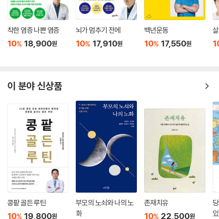
착한 염증 나쁜 염증
뇌가 멈추기 전에
백년운동
살
10
18,900
10
17,910
10
17,550
1
%
%
%
원
원
원
이 분야 신상품
콩팥 골든 루틴
부모의 노쇠와 나의 노
존재치유
당
화
있
10
19,800
10
22,500
%
%
원
원