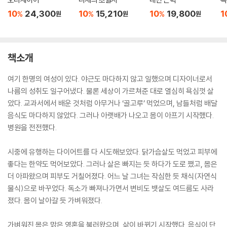
10
24,300
10
15,210
10
19,800
1
%
%
%
원
원
원
책소개
여기 한명의 여성이 있다. 야근도 마다하지 않고 일했으며 디자이너로서
나름의 성취도 일구어냈다. 물론 세상이 가르쳐준 대로 열심히 욕심껏 살
았다. 교과서에서 배운 것처럼 아무거나 ‘골고루’ 먹었으며, 남들처럼 배달
음식도 마다하지 않았다. 그러나 아랫배가 나오고 몸이 아프기 시작했다.
병원을 전전했다.
시중에 유행하는 다이어트를 다 시도해보았다. 닭가슴살도 먹었고 피부에
좋다는 한약도 먹어보았다. 그러나 살은 빠지는 듯 하다가 도로 쪘고, 몸은
더 아파왔으며 피부도 거칠어졌다. 어느 날 그녀는 작심한 듯 채식(자연식
물식)으로 바꾸었다. 독소가 빠져나가면서 변비도 뱃살도 여드름도 사라
졌다. 몸이 날아갈 듯 가벼워졌다.
가벼워진 몸은 맑은 영혼을 불러왔으며, 삶이 바뀌기 시작했다. 음식이 단