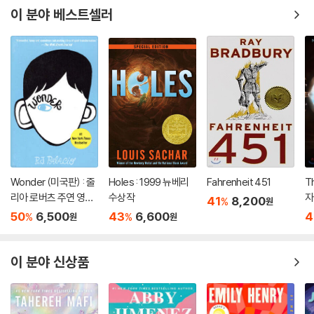
이 분야 베스트셀러
Wonder (미국판) : 줄
Holes : 1999 뉴베리
Fahrenheit 451
T
리아 로버츠 주연 영화
수상작
자
41
8,200
%
원
'원더' 원작 소설
50
6,500
43
6,600
4
%
%
원
원
이 분야 신상품