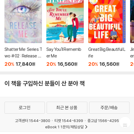
Shatter Me: Series T
Say You'll Rememb
Great Big Beautiful L
Ji
wo #02 : Release M
er Me
ife
e
e
20
17,840
20
16,560
20
16,560
2
%
%
%
원
원
원
이 책을 구입하신 분들이 산 분야 책
로그인
최근 본 상품
주문/배송
고객센터 1544-3800
티켓 1544-6399
중고샵 1566-4295
eBook 1:1문의/채팅상담