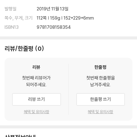
발행일
2019년 11월 13일
쪽수, 무게, 크기
112쪽 | 159g | 152*229*6mm
ISBN13
9781708158354
리뷰/한줄평
0
리뷰
한줄평
첫번째 리뷰어가
첫번째 한줄평을
되어주세요.
남겨주세요.
리뷰 쓰기
한줄평 쓰기
혜택 및 유의사항
혜택 및 유의사항