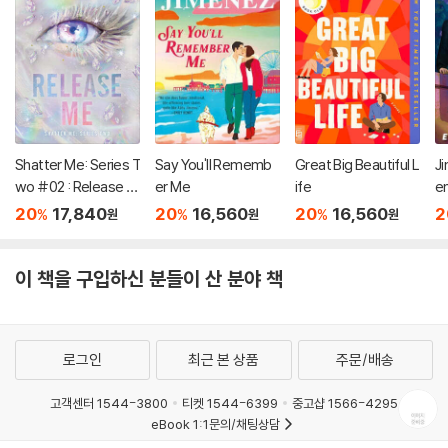
Shatter Me: Series T
Say You'll Rememb
Great Big Beautiful L
Ji
wo #02 : Release M
er Me
ife
e
e
20
17,840
20
16,560
20
16,560
2
%
%
%
원
원
원
이 책을 구입하신 분들이 산 분야 책
로그인
최근 본 상품
주문/배송
고객센터 1544-3800
티켓 1544-6399
중고샵 1566-4295
eBook 1:1문의/채팅상담