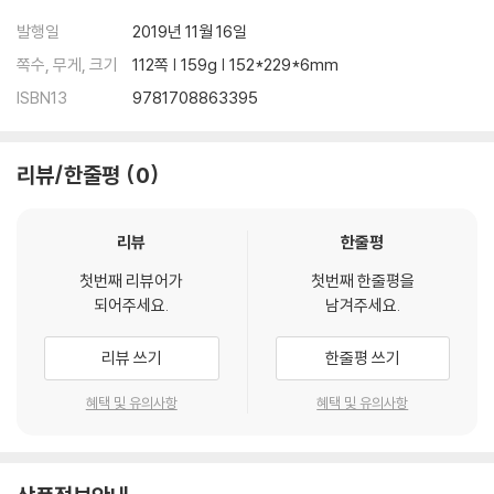
발행일
2019년 11월 16일
쪽수, 무게, 크기
112쪽 | 159g | 152*229*6mm
ISBN13
9781708863395
리뷰/한줄평
0
리뷰
한줄평
첫번째 리뷰어가
첫번째 한줄평을
되어주세요.
남겨주세요.
리뷰 쓰기
한줄평 쓰기
혜택 및 유의사항
혜택 및 유의사항