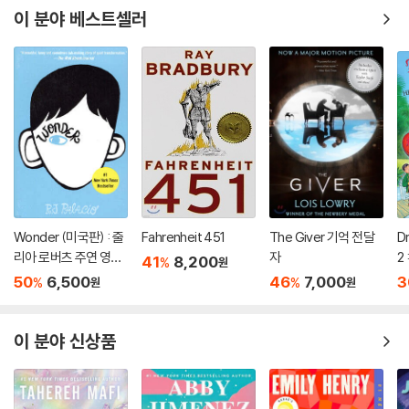
이 분야 베스트셀러
Wonder (미국판) : 줄
Fahrenheit 451
The Giver 기억 전달
D
리아 로버츠 주연 영화
자
2 
41
8,200
%
원
'원더' 원작 소설
D
50
6,500
46
7,000
3
%
%
원
원
B
이 분야 신상품