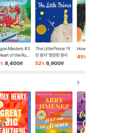
agon Masters #3
The Little Prince '어
How to Steal a Dog
 Heart of the Ruby
린 왕자' 영문판 원서
45
6,900
%
원
gon (A Branches
0
8,400
52
6,900
%
%
원
원
ok)