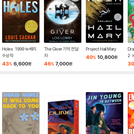
Holes : 1999 뉴베리
The Giver 기억 전달
Project Hail Mary
Dr
수상작
자
2 :
40
10,800
%
원
Dra
43
6,600
46
7,000
3
%
%
원
원
Bo