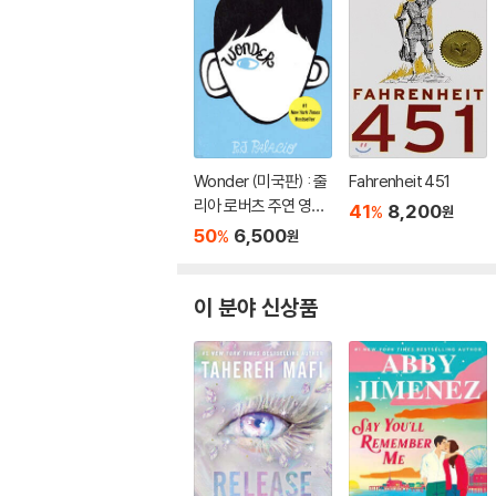
Wonder (미국판) : 줄
Fahrenheit 451
리아 로버츠 주연 영화
41
8,200
%
원
'원더' 원작 소설
50
6,500
%
원
이 분야 신상품