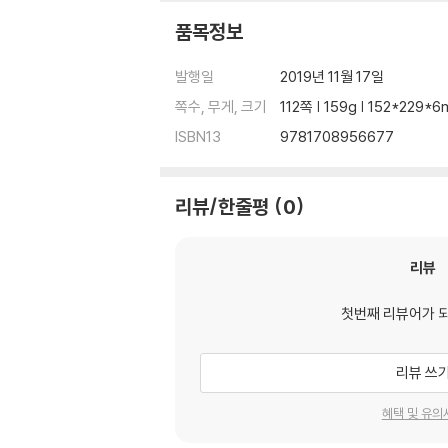
품목정보
발행일
2019년 11월 17일
쪽수, 무게, 크기
112쪽 | 159g | 152*229*
ISBN13
9781708956677
리뷰/한줄평
0
리뷰
첫번째 리뷰어가 
리뷰 쓰
혜택 및 유의