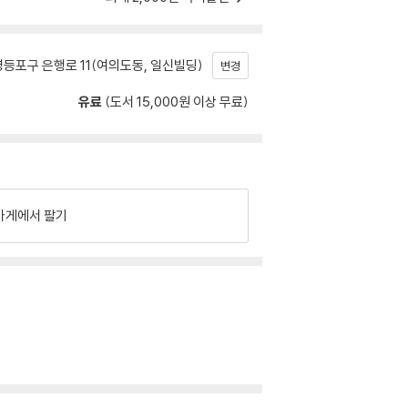
등포구 은행로 11(여의도동, 일신빌딩)
변경
유료
(도서 15,000원 이상 무료)
가게에서 팔기