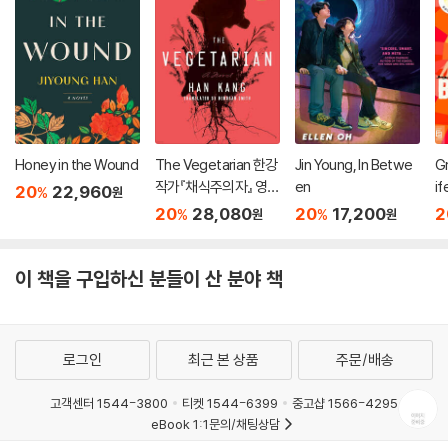
Honey in the Wound
The Vegetarian 한강
Jin Young, In Betwe
Gr
작가『채식주의자』 영문
en
if
20
22,960
%
원
판 (미국판)
20
28,080
20
17,200
2
%
%
원
원
이 책을 구입하신 분들이 산 분야 책
로그인
최근 본 상품
주문/배송
고객센터 1544-3800
티켓 1544-6399
중고샵 1566-4295
eBook 1:1문의/채팅상담