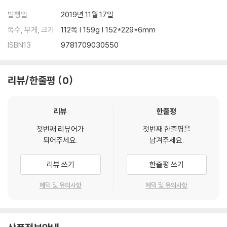
발행일
2019년 11월 17일
쪽수, 무게, 크기
112쪽 | 159g | 152*229*6mm
ISBN13
9781709030550
리뷰/한줄평
0
리뷰
한줄평
첫번째 리뷰어가
첫번째 한줄평을
되어주세요.
남겨주세요.
리뷰 쓰기
한줄평 쓰기
혜택 및 유의사항
혜택 및 유의사항