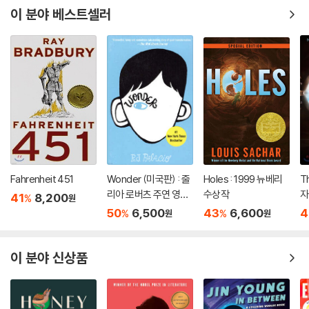
이 분야 베스트셀러
Fahrenheit 451
Wonder (미국판) : 줄
Holes : 1999 뉴베리
T
리아 로버츠 주연 영화
수상작
자
41
8,200
%
원
'원더' 원작 소설
50
6,500
43
6,600
4
%
%
원
원
이 분야 신상품