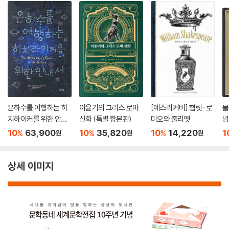
은하수를 여행하는 히
이윤기의 그리스 로마
[예스리커버] 햄릿 · 로
몰
치하이커를 위한 안내
신화 (특별 합본판)
미오와 줄리엣
념
서 합본
10
63,900
10
35,820
10
14,220
1
%
%
%
원
원
원
상세 이미지