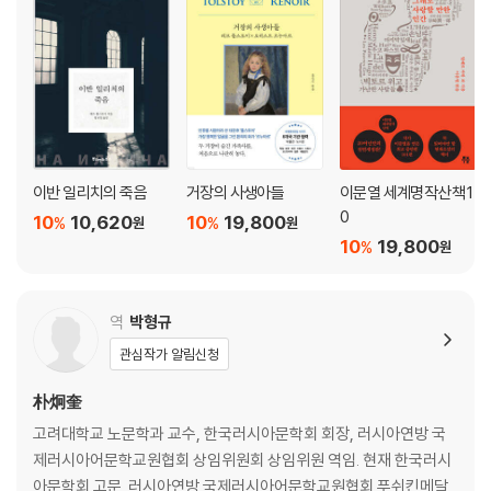
이반 일리치의 죽음
거장의 사생아들
이문열 세계명작산책 1
0
10
10,620
10
19,800
%
%
원
원
10
19,800
%
원
역
박형규
관심작가 알림신청
朴炯奎
고려대학교 노문학과 교수, 한국러시아문학회 회장, 러시아연방 국
제러시아어문학교원협회 상임위원회 상임위원 역임. 현재 한국러시
아문학회 고문. 러시아연방 국제러시아어문학교원협회 푸쉬킨메달