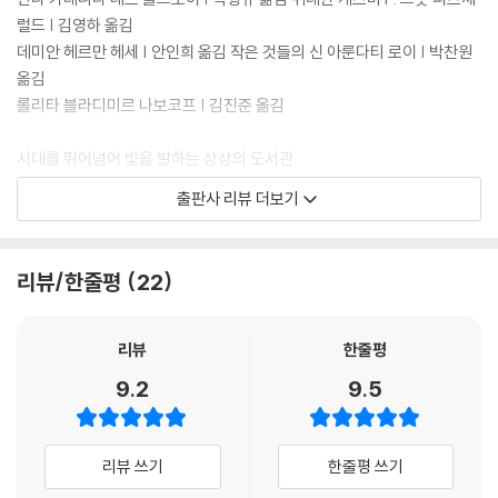
럴드 | 김영하 옮김
데미안 헤르만 헤세 | 안인희 옮김 작은 것들의 신 아룬다티 로이 | 박찬원
옮김
롤리타 블라디미르 나보코프 | 김진준 옮김
시대를 뛰어넘어 빛을 발하는 상상의 도서관
문학동네 세계문학전집 10주년 기념 리커버 특별판 출간
출판사 리뷰 더보기
새로운 목록, 충실한 번역, 정교한 편집과 감각적인 디자인으로 독자의 사
랑과 신뢰를 꾸준히 쌓아온 문학동네 세계문학전집. 시대를 뛰어넘어 빛을
리뷰/한줄평
22
발하는 상상의 도서관 문학동네 세계문학전집이 10주년을 맞았다. 2009
년 12월 톨스토이의 『안나 카레니나』로 시작해 185번 토니 모리슨의 『솔
로몬의 노래』까지 11개 언어권 127명 작가들의 대표 걸작을 선보였으며,
리뷰
한줄평
이중 국내에 처음으로 소개된 작품만 48편에 이른다. 범세계적으로 통용
9.2
9.5
되는 고전의 상식을 따른 불멸의 걸작들을 정교하고 유려한 번역과 해설로
선보이고, 동시대 세계의 중요한 정치?문화적 실천에 영감을 준 현대 고전
을 엄선하며, 나아가 연구의 진전 및 변화하는 사회상을 고려해 미래 고전
리뷰 쓰기
한줄평 쓰기
을 소개해왔다.