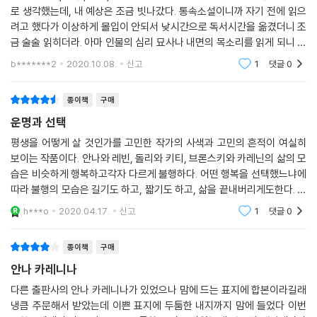
로 생각했는데, 내 예상은 조금 빗나갔다. 통속소설이니까 자기 전에 읽으
려고 했다가 이상하게 몰입이 안되서 낮시간으로 독서시간을 옮겼더니 조
금 술술 읽히더라. 아마 인물의 심리 묘사나 내면의 목소리를 읽게 되니 내
내면도 덩달아 무겁게 축 처지는 것이 아닐까 싶었다.나에게 러시아소설은
b*******2
2020.10.08.
신고
1
댓글
0
묘한 트라우
종이책
구매
운명과 선택
평생을 어떻게 살 것인가를 고민한 작가의 사색과 고민의 흔적이 여실히
보이는 작품이다. 안나와 레빈, 돌리와 키티, 브론스키와 카레닌의 삶의 모
습은 비슷하게 행복하고각자 다르게 불행하다. 어떤 행복을 선택했느냐에
따라 불행의 모습은 길기도 하고, 짧기도 하고, 삶을 끝내버리게도한다. 우
리는 어떤 행복을 추구하며 살아갈까?비록 힘든 시련을 겪으며 살더라도
h***o
2020.04.17.
신고
1
댓글
0
정신적으로
종이책
구매
안나 카레니나
다른 출판사의 안나 카레니나가 있었으나 맘에 드는 표지에 합본이라길래
냉큼 주문해서 받았는데 이쁜 표지에 두툼한 내지까지 맘에 들었다 이번