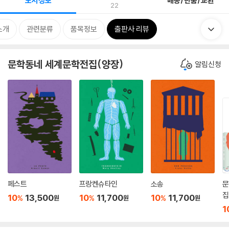
도서정보
배송/반품/교환
22
소개
관련분류
품목정보
출판사 리뷰
문학동네 세계문학전집(양장)
알림신청
페스트
프랑켄슈타인
소송
문
집
10
13,500
10
11,700
10
11,700
%
%
%
원
원
원
판
1