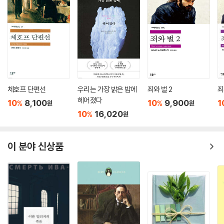
체호프 단편선
우리는 가장 밝은 밤에
죄와 벌 2
죄
헤어졌다
10
8,100
10
9,900
1
%
%
원
원
10
16,020
%
원
이 분야 신상품