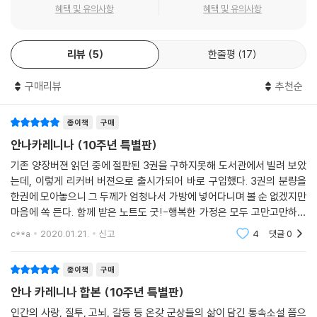
혜택 및 유의사항
혜택 및 유의사항
이러한 문학동네 세계문학전집의 방향성을 대표하는 열 작품을 엄선해 새
로운 장정으로 10주년 기념 한정판을 출간한다. 1차분 5종(『숨그네』 『대
리뷰
5
한줄평
17
성당』 『불안의 책』 『빌러비드』 『어두운 상점들의 거리』)에 더해 다음의 2
차분 5종을 선보인다. 톨스토이 권위자 박형규 교수가 옮긴, 『안나 카레니
구매리뷰
추천순
나』 번역의 결정판으로 손꼽히는 문학동네 세계문학전집 3권을 합본한
『안나 카레니나』 특별판, 소설가 김영하가 옮긴 ‘젊은 개츠비’ 『위대한 개
츠비』, 데뷔와 동시에 부커상을 거머쥔 걸작 『작은 것들의 신』, 20세기 문
종이책
구매
학의 가장 아름다운 스캔들 『롤리타』, 동네책방 주인장들의 투표로 결정된
안나카레니나 (10주년 특별판)
열번째 작품 『데미안』까지 다섯 작품이다. 가히 세계문학사를 빛낸 전설적
기존 양장버젼 읽던 중에 절판된 3권을 구하지못해 도서관에서 빌려 보았
캐릭터들의 면모를 새로운 이미지로 구현한 표지가 특장이다.
는데, 이렇게 리커버 버젼으로 출시가되어 바로 구입했다. 3권의 분량을
한권에 모아놓으니 그 두께가 엄청나서 가방에 넣어다니며 볼 순 없겠지만
마음에 쏙 든다. 함께 받은 노트도 굿!-행복한 가정은 모두 고만고만하지
만 무릇 불행한 가정은 나름나름으로 불행하다. 워낙 유명한 문장이라 한
c**a
2020.01.21.
신고
4
댓글
0
번 써보았다 ^^
종이책
구매
안나 카레니나 합본 (10주년 특별판)
인간의 사랑, 질투, 고뇌, 갈등 등 온갖 군상들의 삶이 담긴 통속소설 쯤으