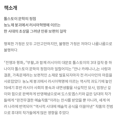
책소개
톨스토이 문학의 정점
농노제 붕괴에서 러시아혁명에 이르는
한 시대의 초상을 그려낸 인류 보편의 걸작
행복한 가정은 모두 고만고만하지만, 불행한 가정은 저마다 나름나름으로
불행하다.
『전쟁과 평화』 『부활』과 함께 러시아의 대문호 톨스토이의 3대 걸작 중 하
나이자 톨스토이 문학의 정점이라 일컬어지는 『안나 카레니나』는 사랑과
결혼, 가족문제라는 보편적인 소재로 발표되자마자 전 러시아인의 마음을
사로잡았다. 농노제 붕괴에서 러시아혁명에 이르는 역사적 과도기에 놓인
19세기 후반 러시아 사회의 풍속과 내면생활을 사실적인 묘사, 엄청난 깊
이와 힘으로 완벽하게 반영해냄으로써 도스토옙스키와 같은 당대의 작가
들에게 “완전무결한 예술작품”이라는 찬사를 받았을 뿐 아니라, 세계 여
러 나라에 번역되어 “역사적 시대에 예술적 공식을 이끌어낸” 작품의 전범
으로 후대의 작가들에게 많은 영향을 주었다.