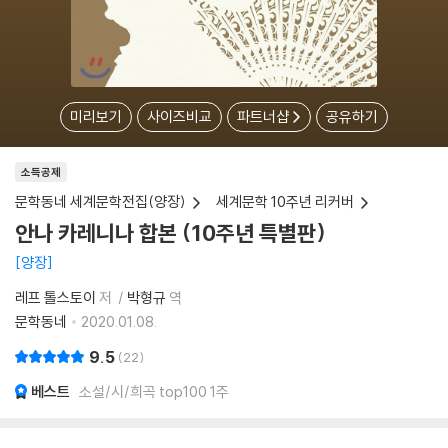
미리보기
사이즈비교
파트너샵
공유하기
소득공제
문학동네 세계문학전집(양장)
세계문학 10주년 리커버
안나 카레니나 합본 (10주년 특별판)
양장
레프 톨스토이
저
박형규
역
문학동네
2020.01.08.
9.5
22
베스트
소설/시/희곡 top100 1주