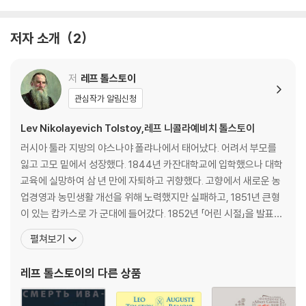
한 독자들과 함께 호흡해온 역자는 일생을 톨스토이에 천착하는 계기가 되
어준 『안나 카레니나』에 대한 각별한 애정으로, 1981~2년에 모스크바 ‘예
저자 소개
2
술문학출판사’에서 출간된 톨스토이 저작집을 텍스트로 해 치밀하고 정성
어린 번역 작업을 맡아주었다. 문학동네 세계문학전집 10주년을 기념해
그 시작을 장식한 『안나 카레니나』를 합본 특별판으로 선보인다.
저
레프 톨스토이
관심작가 알림신청
Lev Nikolayevich Tolstoy,레프 니콜라예비치 톨스토이
러시아 툴라 지방의 야스나야 폴랴나에서 태어났다. 어려서 부모를
잃고 고모 밑에서 성장했다. 1844년 카잔대학교에 입학했으나 대학
교육에 실망하여 삼 년 만에 자퇴하고 귀향했다. 고향에서 새로운 농
업경영과 농민생활 개선을 위해 노력했지만 실패하고, 1851년 큰형
이 있는 캅카스로 가 군대에 들어갔다. 1852년 「어린 시절」을 발표하
고, 네크라소프의 추천으로 잡지 〈동시대인〉에 익명으로 연재를 시작
펼쳐보기
하면서 왕성한 창작활동을 하는 한편, 농업경영과 교육활동에도 매
진해 학교를 세우고 교육잡지를 간행했다. 1862년 결혼한 후 『전쟁
레프 톨스토이
의 다른 상품
과 평화』 『안나 카레니나』 등의 대작을 집필하