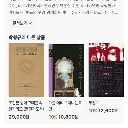
수상, 러시아연방국가훈장인 우호훈장 수훈. 러시아연방 국립톨스토
이박물관 「벗들의 모임」명예회원이다. 주요저서와 논문으로는 『종합
러시아어』Ⅰ문법편, Ⅱ작문편, Ⅲ회화편(공편저), 『러시아문학의 세
펼쳐보기
계』, 『한러사전(책임편집)』, 『러시아문학의 이해(공저)』, 「러시아상
징주의 시문학운동」, 「러시아낭만주의 연구」, 「글라스노스티와 오늘
박형규
의 다른 상품
의 소련문학」, 「문학과 이념」, 「톨스토이론」, 「톨스토이
초판본 삶이 그대를 속
개를 데리고 다니는 여
부활 2
일지라도 (큰글자도서)
인
10
12,600
%
원
29,000
10
10,800
%
원
원