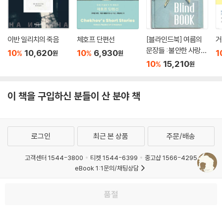
이반 일리치의 죽음
체호프 단편선
[블라인드북] 여름의
거
문장들 : 불안한 사랑의
10
10,620
10
6,930
1
%
%
원
원
폭풍이 소리도 없이, 더
10
15,210
%
원
깊고 사납게 나를 덮쳐
왔다.
이 책을 구입하신 분들이 산 분야 책
로그인
최근 본 상품
주문/배송
고객센터 1544-3800
티켓 1544-6399
중고샵 1566-4295
eBook 1:1문의/채팅상담
예스이십사(주) 사업자 정보
품절
이용약관
개인정보처리방침
청소년보호정책
PC버전
회사소개
거래처관계자께
도서홍보
광고