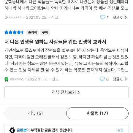
문학동네에서 다른 작품들도 독특한 표지로 나왔는데 상품권 생길때마다
하나씩 하나씩 모아왔는데 안나 카레니나는 가격이 좀 쎄서 리뷰로 모은
포인트로 구매해서 시간이 조금 걸렸다 다른 유명한 작품들도 나왔음 하는
d******4
2021.05.25.
신고
1
댓글
0
바램이 생겼다
종이책
구매
더 나은 인생을 원하는 사람들을 위한 인생학 교과서
개인적으로 톨스토이의 장편들을 별로 좋아하지 않는다. 음악으로 비유하
자면, 파격이 덜한 오래된 클래식 같은 느낌. 하지만 확실히 남는 것은 있었
다. 세상에는 참으로 많은 학문이 있는데, 유독 그 학문들의 목적이라고 할
수 있는 인생 자체를 잘 살 수 있게 하는 학문은 존재하지 않는다. 그런데
가끔, 어떤 소설은 내가 조악하게나마 '인생학'이라 이름붙인 그 반드시 필
w****c
2022.01.17.
신고
0
댓글
0
요한 학
리뷰 전체보기
리뷰
5
한줄평
17
클린봇
이 부적절한 글을 감지 중입니다.
설정