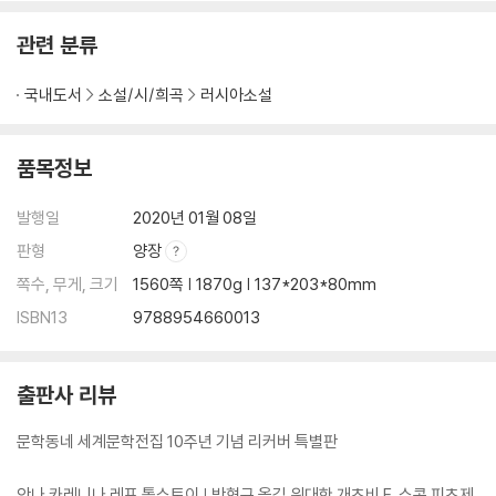
관련 분류
국내도서
소설/시/희곡
러시아소설
품목정보
발행일
2020년 01월 08일
판형
양장
쪽수, 무게, 크기
1560쪽 | 1870g | 137*203*80mm
ISBN13
9788954660013
출판사 리뷰
문학동네 세계문학전집 10주년 기념 리커버 특별판
안나 카레니나 레프 톨스토이 | 박형규 옮김 위대한 개츠비 F. 스콧 피츠제