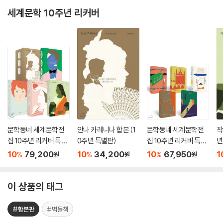
세계문학 10주년 리커버
문학동네 세계문학전
안나 카레니나 합본 (1
문학동네 세계문학전
작
집 10주년 리커버 특별
0주년 특별판)
집 10주년 리커버 특별
년
판 2차 5종 세트
판 1차 5종 세트
10
79,200
10
34,200
10
67,950
1
%
%
%
원
원
원
이 상품의 태그
#합본판
#벽돌책