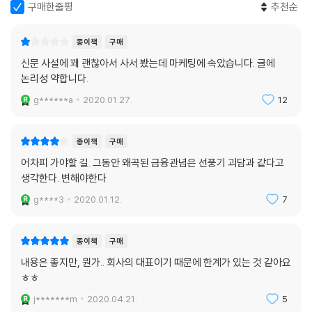
구매한줄평
추천순
종이책
구매
신문 사설에 꽤 괜찮아서 사서 봤는데 마케팅에 속았습니다. 글에
논리성 약합니다.
g******a
2020.01.27.
12
종이책
구매
어차피 가야할 길. 그동안 왜곡된 금융관념은 선풍기 괴담과 같다고
생각한다. 변해야한다
g****3
2020.01.12.
7
종이책
구매
내용은 좋지만, 뭔가.. 회사의 대표이기 때문에 한계가 있는 것 같아요
ㅎㅎ
j*******m
2020.04.21.
5