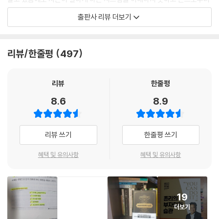
멀어지는 삶을 살고 있기 때문이라고 말한다.
출판사 리뷰 더보기
매스컴에서도 “돈이 없어도 행복할 수 있다.” “행복은 돈으로 살 수 없
다.”라는 말이 심심치 않게 나온다. 하지만 이 말은 반만 맞고 반은 틀리다.
“대표님은 돈이 그렇게 좋으세요?”
돈이 많다고 행복한 것은 아니지만 돈이 없으면 불행할 수밖에 없기 때문
리뷰/한줄평
497
이다. 평생 경제적으로 쪼들리는 삶을 살면서 행복하기를 바랄 수는 없다.
저자가 유명 대학에서 강연 후 한 학생에게 받은 항변이다. 저자는 이 학생
그 누구도 그렇게 사는 건 원하지 않을 것이다.
의 질문에 가슴이 아팠다고 한다. 돈을 강조하는 자신이 돈의 노예, 수전노
--- p.26
로 오해받아서가 아니라 돈을 중요시 하지 않으면 돈의 노예가 된다는 현
리뷰
한줄평
실을 자각하지 못하는 학생이 안타까워서였다. 소비를 최대한 줄이라는 이
8.6
8.9
돈 때문에’ 원하지 않은 일을 하면서 어려운 여생을 보내게 된다면 이것이
야기를, 돈을 위해 행복을 포기하라는 말로 오해하면 안 된다..
바로 돈의 노예가 되는 셈이 아닌가!
--- p.29
금융문맹 퇴치를 위한 5년 간의 버스 투어
리뷰 쓰기
한줄평 쓰기
‘우리 아이가 혹 다른 아이에게 뒤처질까 걱정되어서’라는 말이다. 절박한
최초의 외국인 전용 한국 펀드인 ‘코리아펀드’를 15년간 운영하면서 누적
혜택 및 유의사항
혜택 및 유의사항
심정이야 이해되지만 사실 상식적인 대답은 아니다. 단순히 우리 아이의
수익률 1600%를 기록하고 SK텔레콤은 140배, 삼성전자는 70배의 수익
성적이 뒤처질 것이 염려돼서 나의 노후를 망치고 아이들을 가난하게 만들
률을 기록해 업계의 전설로 회자되는 저자가 2014년 메리츠자산운용 대
어도 좋다는 말인가? 아이들도 빈곤해짐은 물론 가정의 행복을 빼앗고 국
표로 취임하면서 목격한 한국의 현실은 금융문맹 2위국의 모습이었다. 메
가적으로도 큰 손해를 끼치는 사교육비 지출에 대한 변명 치고는 너무 빈
19
리츠자산운용 직원들조차 노후준비가 되어 있지 않았다. 드라마에는 주식
약하지 않은가? 사교육을 아무리 끊으라고 해도 끊지 못하는 것은 결국 옆
더보기
투자를 하다가 망한 사람이 단골로 등장하고, 대학의 주식투자 동아리는
집 아이 때문이라는 이야기 아닌가!