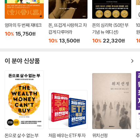
엄마의 두 번째 재테크
돈, 뜨겁게 사랑하고 차
돈의 심리학 (50만 부
1
갑게 다루어라
기념 뉴 에디션)
원
10
15,750
%
원
10
13,500
10
22,320
1
%
%
원
원
이 분야 신상품
돈으로 살 수 없는 부
처음 배우는 ETF 투자
위치선정
주