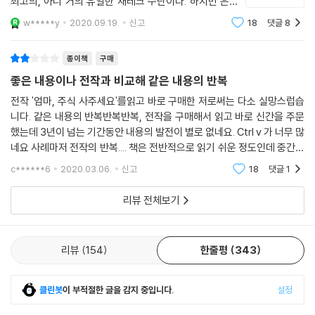
최고의, 아니 거의 유일한 재테크 수단이다. 하지만 은행
자로 만들어줄 것이다. 기억하라. 복리는 시간이 지날수록 기하급수적으로
금리가 1%대에 머무르는 지금 이것을 재테크라 할 수 있
w*****y
2020.09.19.
신고
18
댓글
8
을까 솔직히 걱정스럽다(여담이지만 은행 금리를 볼 때면
자산을 불려준다. 당신이 잠자는 동안에도 돈이 일하도록 시스템을 만들어
예전 ‘응답하라 1988’에서 은행에서
놓으면 시간이 당신을 부자로 만들어줄 것이다. 마음을 가다듬고 투자를
종이책
구매
결심해도 무엇부터 시작해야 할지 막막한 사람들을 위해 저자는 하루 만원
좋은 내용이나 전작과 비교해 같은 내용의 반복
으로 시작하는 경제독립을 위한 10단계 과정을 제시한다.
전작 '엄마, 주식 사주세요'를읽고 바로 구매한 저로써는 다소 실망스럽습
니다. 같은 내용의 반복반복반복, 전작을 구매해서 읽고 바로 신간을 주문
했는데 3년이 넘는 기간동안 내용의 발전이 별로 없네요. Ctrl v 가 너무 많
네요 사례마저 전작의 반복.... 책은 전반적으로 읽기 쉬운 정도인데 중간쯤
되니 반복되는 내용에 지루함이 밀려오네요 좋은 내용은 맞지만 참 아쉽습
c******6
2020.03.06.
신고
18
댓글
1
니다 기
리뷰 전체보기
리뷰
154
한줄평
343
클린봇
이 부적절한 글을 감지 중입니다.
설정