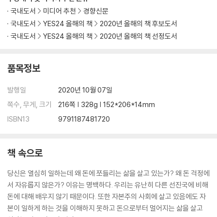
국내도서
미디어 추천
경향신문
국내도서
YES24 올해의 책
2020년 올해의 책 후보도서
국내도서
YES24 올해의 책
2020년 올해의 책 선정도서
품목정보
발행일
2020년 10월 07일
쪽수, 무게, 크기
216쪽 | 328g | 152*206*14mm
ISBN13
9791187481720
책 속으로
당신은 열심히 일하는데 왜 돈에 쪼들리는 삶을 살고 있는가? 왜 돈 걱정에
서 자유롭지 않은가? 이유는 명백하다. 우리는 유난히 다른 선진국에 비해
돈에 대해 배우지 않기 때문이다. 또한 자본주의 사회에 살고 있음에도 자
본이 일하게 하는 것을 이해하지 못하고 돈으로부터 멀어지는 삶을 살고