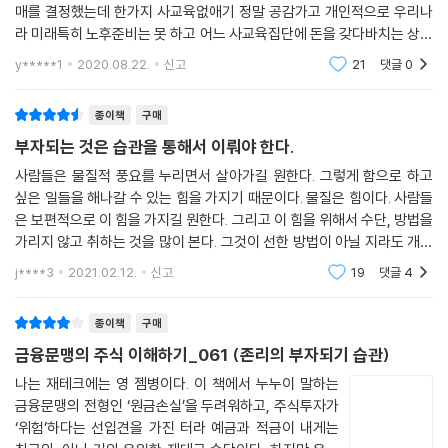
월급에서 생활비를 아껴 저축하는 방법으로는 경제독립을 이룰 수 없다.
매를 결정했는데 한가지 사교육없애기 정말 공감가고 개인적으로 우리나
돈이 일하게 하는 현명함, 즉 금융을 이해하는 것이 경제독립의 실현에선
라 미래특히 노후준비는 못 하고 어느 사교육집단에 돈을 갖다바치는 상황
부를 파괴하는 라이프스타일보다 부를 창조하는 라이프스타일을 가져야
필수적이다.
이 계속 되고있는게 현실법으로 정말 금지 시켰으면 하는 구독자중 한명입
한다. ‘노후준비를 위해 투자할 여유가 없다’고 말하면서도 필요하지 않은
y*****1
2020.08.22.
신고
21
댓글
0
니다.
--- p.50
소비를 위해 거리낌 없이 돈을 쓰는 것이 바로 부를 파괴하는 라이프스타
일이다. 2차 3차로 이어지는 술자리, 고가 브랜드의 옷과 화장품 등. 일반
종이책
구매
금융문맹은 질병, 그것도 악성 전염병이다. 한 사람의 경제 상황을 망치는
인들은 사교육비, 식료품, 외식비에 전체 소득의 60% 이상을 쓰는 반면 노
부자되는 것은 습관을 통해서 이뤄야 한다.
것을 넘어서 주변 사람들에게까지 전파되어 그들을 가난에 빠뜨리고, 급기
후준비를 위한 연금에 쓰는 돈은 1% 수준이다. 반면 부자는 22%를 연금과
야 국가경쟁력까지도 갉아먹는 전염병 말이다. 이것이 금융문맹에 처한 한
사람들은 물질적 풍요를 누리면서 살아가길 원한다. 그렇게 함으로 하고
사회보험에 쓴다. 저자는 한국인을 가난하게 만드는 3가지 주범으로, 사교
싶은 일들을 해나갈 수 있는 힘을 가지기 때문이다. 물질은 힘이다. 사람들
국의 현주소다.
육비, 자가용, 부자처럼 보이려는 라이프스타일을 꼽는다.
은 보편적으로 이 힘을 가지길 원한다. 그리고 이 힘을 위해서 수단, 방법을
--- p.52
가리지 않고 취하는 것을 많이 본다. 그것이 선한 방법이 아닐 지라도 개의
누구나 부자가 될 수 있다. 다만 천천히 될 뿐이다 - 하루 만원으로 시작하
치 않고 행한다. 결과가 좋으면 다 좋다는 생각으로 그렇게 하는 듯하다. 많
j****3
2021.02.12.
신고
19
댓글
4
는 부자되기 습관
은 사람들
종이책
구매
한국 사회에 만연한 그릇된 소비행태는 한국 사람들이 돈에 대해 잘못 알
고 있는 탓에 형성된 것이다. 바로 열심히 일하고 저축해도 부자가 되기는
금융문맹의 주식 이해하기_061 (존리의 부자되기 습관)
불가능하다고 생각하고 포기하기 때문이다. 그러나 부자의 길은 사실 놀라
나는 재테크에는 영 젬병이다. 이 책에서 누누이 말하는
울 정도로 가까운 데 있다. 생각만 바꾸면 된다. 과도한 소비를 투자로 바꾸
금융문맹의 전형인 ‘원금손실’을 두려워하고, 주식투자가
는 라이프스타일로 전환하기만 해도 기적이 일어난다. 바로 복리의 마법
‘위험’하다는 선입견을 가진 터라 예금과 적금이 내게는
때문이다. 아인슈타인이 8번째 불가사의라 칭한 복리의 마법이 당신을 부