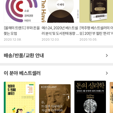
[올해의 트렌드] 부와 돈을
예스24, 2020년 베스트셀
[역주행 베스트셀러의 
쫓는 모험
러 분석 및 도서판매 동향 발
유] 20만 부 팔린 ‘존리’
표
크 책, 비결은?
2020.12.08.
2020.12.03.
2020.10.05.
배송/반품/교환 안내
이 분야 베스트셀러