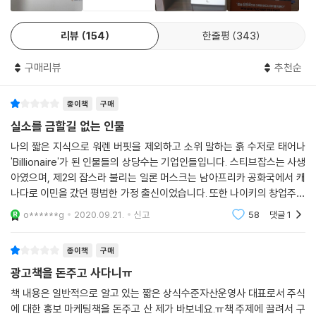
투자를 공부하는 곳이 아니라 스펙을 쌓는 곳이었다. 투자전문가들이 손절
--- p.36
매를 이야기하는 이상한 나라였다.
리뷰
154
한줄평
343
내가 일했던 뉴욕 회사에서 높은 연봉을 받는 동료들 중에도 뉴욕 시에 사
그래서 토요일마다 금융문맹 퇴치를 위해 무료 강연을 시작했다. 서울에
는 이들은 대부분 차가 없었다. 자동차는 사는 순간부터 감가상각이 시작
구매리뷰
추천순
오기 힘든 사람들을 직접 만나기 위해 전국을 다니는 경제독립을 위한 버
되기 때문에 손해다. 반드시 필요한 상황이 아니라면 자가용 구입에 들 큰
스 투어를 시작했고, 5년간 1,000여 회의 강연을 통해 4만여 명의 사람들
돈을 앞으로 가치가 오를 주식에 투자하겠다는 게 훨씬 현명한 생각이다.
종이책
구매
을 만났다. 어떤 때는 단 2명만 참석한 강연회도 있었고, 학생들을 위해 담
이것이 우리 모두가 다 아는 세계적인 부자, 워런 버핏Warren Buffett의
임 선생님이 초청한 강연회가 교장 선생님에 의해 무산되기도 했지만, 사
실소를 금할길 없는 인물
자동차 철학이다.
교육비를 끊고 아이와의 관계가 개선되고 아이가 더 공부에 몰입하게 되었
나의 짧은 지식으로 워렌 버핏을 제외하고 소위 말하는 흙 수저로 태어나
--- p.43
다는 어머니, 손자에게 펀드를 선물로 남겨주는 할머니 등 금융문맹에서
'Billionaire'가 된 인물들의 상당수는 기업인들입니다. 스티브잡스는 사생
벗어나 부자의 길로 나아가기 시작한 여러 감동적인 사례도 있었다.
아였으며, 제2의 잡스라 불리는 일론 머스크는 남아프리카 공화국에서 캐
돈이 없고 월급이 적다고 불평하면서도 조금만 돈이 모이면 해외여행을 가
나다로 이민을 갔던 평범한 가정 출신이었습니다. 또한 나이키의 창업주인
서 모두 써버리고 오는 사람이 많음은 물론, 심지어 신용카드 할부로 빚을
금융문맹을 벗어나는 것이 단지 개인 차원에서만이 아니라 국가적 차원에
필 나이트는 일본에서 신발을 수입해 팔다 부도직전까지 갔던 인물입니
o******g
2020.09.21.
신고
58
댓글
1
지면서까지 해외여행을 당연시한다. 그런 한국에서 ‘삼포시대’ ‘헬조선’ ‘흙
다. 이렇듯 오늘날
서도 도약의 관건이라고 생각하기에 지금도 버스 투어를 계속하는 저자는
수저’ ‘소확행’ ‘욜로’ 같은 말이 유행하고 있다. 어차피 자신은 부자가 될 수
경제독립을 위해서는 금융문맹의 늪에서 벗어나지 못하는 사람들과는 정
종이책
구매
없으니 차라리 지금이라도 실컷 쓰고 즐기겠다는 생각인 것일까?
반대의 길을 갈 수 있는 용기가 필요하다고 역설한다.
--- p.45
광고책을 돈주고 사다니ㅠ
평범한 사람들이 부자가 되려면? - 부자가 되기 위해 버려야할 3가지 잘
책 내용은 일반적으로 알고 있는 짧은 상식수준자산운영사 대표로서 주식
금융문맹은 많은 돈을 번 사람도 파산하게 만든다. 그래서 무섭다. 단순히
에 대한 홍보 마케팅책을 돈주고 산 제가 바보네요.ㅠ책 주제에 끌려서 구
못된 습관