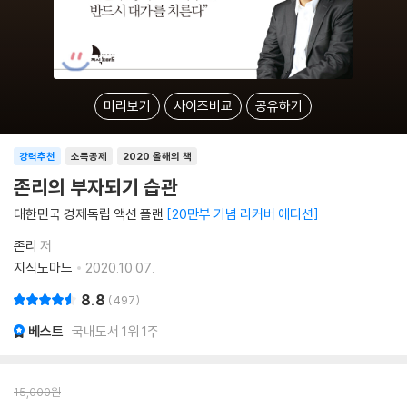
미리보기
사이즈비교
공유하기
강력추천
소득공제
2020 올해의 책
존리의 부자되기 습관
대한민국 경제독립 액션 플랜
20만부 기념 리커버 에디션
존리
저
지식노마드
2020.10.07.
8.8
497
베스트
국내도서 1위 1주
15,000
원