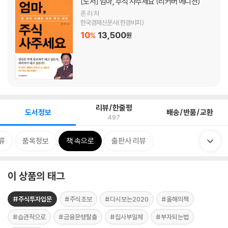
[도서]
엄마, 주식 사주세요 (리커버 에디션)
존 리 저
한국경제신문사(한경비피)
10
13,500
%
원
리뷰/한줄평
도서정보
배송/반품/교환
497
류
품목정보
책 속으로
출판사 리뷰
이 상품의 태그
#주식투자입문
#주식초보
#다시보는2020
#올해의책
#습관적으로
#금융문맹탈출
#집사부일체
#부자되는법