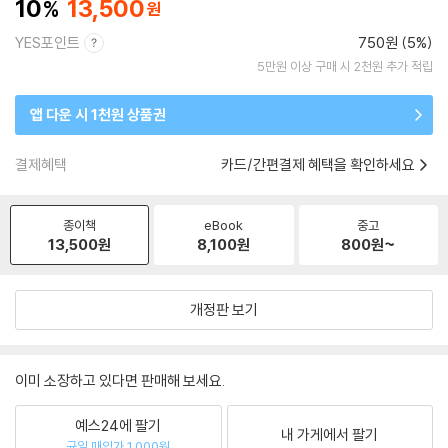
10
13,500
YES포인트
750원 (5%)
5만원 이상 구매 시 2천원 추가 적립
앱 다운 시 1천원 상품권
결제혜택
카드/간편결제 혜택을 확인하세요
종이책
eBook
중고
13,500
원
8,100
원
800
원~
개정판 보기
이미 소장하고 있다면 판매해 보세요.
예스24에 팔기
내 가게에서 팔기
균일 매입가 1,000원