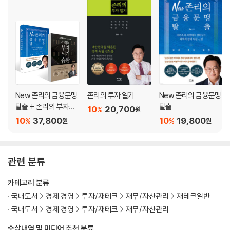
5단계 퇴직연금제도를 활용해라
6단계 연금저축펀드에는 꼭 가입해라
7단계 경제독립, 온 가족이 함께해라
8단계 구체적 목표를 세워라
9단계 당신이 전문가임을 깨달아라
10단계 항상 긍정적인 생각을 갖고 당장 시작해라
에필로그
New 존리의 금융문맹
존리의 투자 일기
New 존리의 금융문맹
탈출 + 존리의 부자되
탈출
10
20,700
%
원
기 습관 세트
10
37,800
10
19,800
%
%
원
원
관련 분류
카테고리 분류
국내도서
경제 경영
투자/재테크
재무/자산관리
재테크일반
국내도서
경제 경영
투자/재테크
재무/자산관리
수상내역 및 미디어 추천 분류