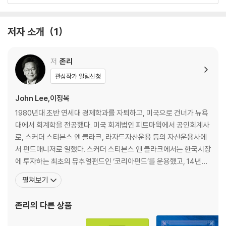
07 주식에 대한 편견
저자 소개
1
2장 돈을 위해 일하지 말고 반드시 돈이 당신을 위해 일하게 해라
01 은퇴 후 50년을 위한 준비
02 일본의 실패를 답습하지 마라
저
존리
03 좁은 시야의 재테크에서 벗어나라
관심작가 알림신청
04 자녀를 일찍부터 자본가의 길로 이끌어라
05 황금알 낳는 거위를 죽이지 마라
John Lee,이정복
06 주식이나 주식형 펀드에 반드시 투자해라
1980년대 초반 연세대 경제학과를 자퇴하고, 미국으로 건너가 뉴욕
07 주식 vs. 펀드
대에서 회계학을 전공했다. 미국 회계법인 피트마윅에서 공인회계사
08 편견에서 벗어나라
로, 스커더 스티븐스 앤 클라크, 라자드자산운용 등의 자산운용사에
서 펀드매니저로 일했다. 스커더 스티븐스 앤 클라크에서는 한국시장
3장 경제독립을 위한 여정 10단계
에 투자하는 최초의 뮤추얼펀드인 ‘코리아펀드’를 운용했고, 14년간
0단계 여정을 시작하면서
연평균 24%의 수익률을 기록했다. 이 펀드의 성공으로 월가의 스타
펼쳐보기
1단계 자신의 자산·부채 현황표를 만들어라
펀드매니저로 명성을 얻었다. 이 공로를 인정받아 지식경제부 공로
2단계 수입·지출 현황표를 만들어라
상, 금융위원회 공로상을 수상했다. 메리츠자산운용의 CEO를 지냈
존리
의 다른 상품
3단계 부채를 줄여라
으며, 전 국민 금융문맹 탈출을 위해 독자와의 만남, 강연, 방송
4단계 매일 1만 원씩 여유자금을 만들어 투자해라