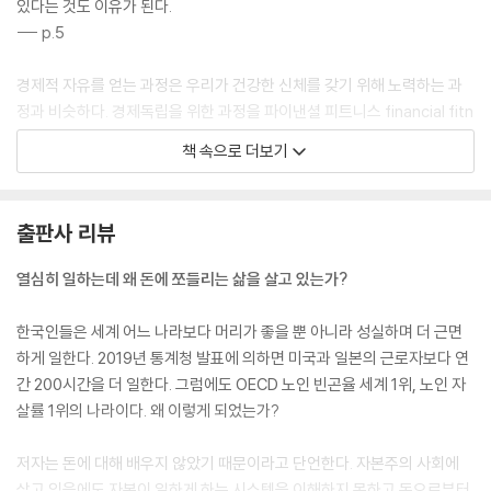
있다는 것도 이유가 된다.
--- p.5
경제적 자유를 얻는 과정은 우리가 건강한 신체를 갖기 위해 노력하는 과
정과 비슷하다. 경제독립을 위한 과정을 파이낸셜 피트니스 financial fitn
ess라고 한다. 매일매일 운동을 해야 건강한 신체를 유지할 수 있듯 경제
책 속으로 더보기
독립도 매일매일 부자가 되는 라이프스타일을 유지해야 가능해진다.
--- p.6
출판사 리뷰
경제독립을 이루려면 금융문맹의 늪에서 벗어나지 못하는 주위의 사람들
과 정반대의 길을 갈 수 있는 용기가 필요하다. 좀 더 많은 이들이 노후준비
열심히 일하는데 왜 돈에 쪼들리는 삶을 살고 있는가?
를 제대로 하고 경제적 자유를 얻는다면 대한민국은 새로운 도약을 할 수
있다.
한국인들은 세계 어느 나라보다 머리가 좋을 뿐 아니라 성실하며 더 근면
--- p.16
하게 일한다. 2019년 통계청 발표에 의하면 미국과 일본의 근로자보다 연
간 200시간을 더 일한다. 그럼에도 OECD 노인 빈곤율 세계 1위, 노인 자
한국이 경제대국이 되는 데는 세 가지가 꼭 필요하다. 첫 번째는 창업가 정
살률 1위의 나라이다. 왜 이렇게 되었는가?
신Entrereneurship, 두 번째는 여성 인력의 활용 Women, 세 번째는 금
융교육 Financial Education이다.
저자는 돈에 대해 배우지 않았기 때문이라고 단언한다. 자본주의 사회에
--- p.20
살고 있음에도 자본이 일하게 하는 시스템을 이해하지 못하고 돈으로부터