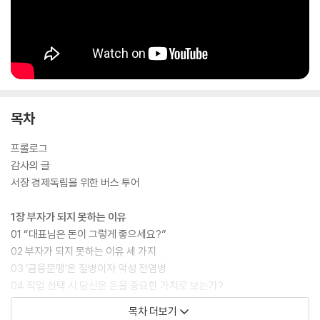
목차
프롤로그
감사의 글
서장 경제독립을 위한 버스 투어
1장 부자가 되지 못하는 이유
01 “대표님은 돈이 그렇게 좋으세요?”
02 부자가 되지 못하는 이유 세 가지
03 ‘금융문맹’은 질병이자 악성 전염병
04 직업 선택 시 당신은 돈을 중요한 가치로 보는가?
05 원금보장의 늪
목차 더보기
06 부동산에 대한 집착, 일본의 잃어버린 30년에서 배워라