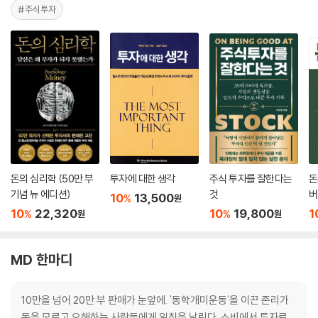
#주식투자
돈의 심리학 (50만 부
투자에 대한 생각
주식 투자를 잘한다는
돈
기념 뉴 에디션)
것
버
10
13,500
%
원
10
22,320
10
19,800
1
%
%
원
원
MD 한마디
10만을 넘어 20만 부 판매가 눈앞에. '동학개미운동'을 이끈 존리가
돈을 모르고 오해하는 사람들에게 일침을 날린다. 소비에서 투자로