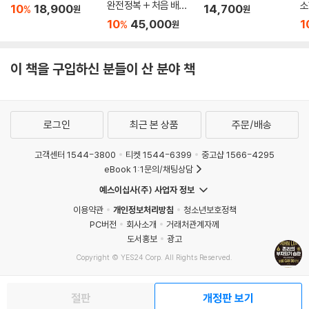
완전정복 + 처음 배우
소
10
18,900
14,700
%
원
원
는 주식 투자 완전정복
10
45,000
1
%
원
세트
이 책을 구입하신 분들이 산 분야 책
로그인
최근 본 상품
주문/배송
고객센터 1544-3800
티켓 1544-6399
중고샵 1566-4295
eBook 1:1문의/채팅상담
예스이십사(주) 사업자 정보
이용약관
개인정보처리방침
청소년보호정책
PC버전
회사소개
거래처관계자께
도서홍보
광고
Copyright © YES24 Corp. All Rights Reserved.
MATOM9
절판
개정판 보기