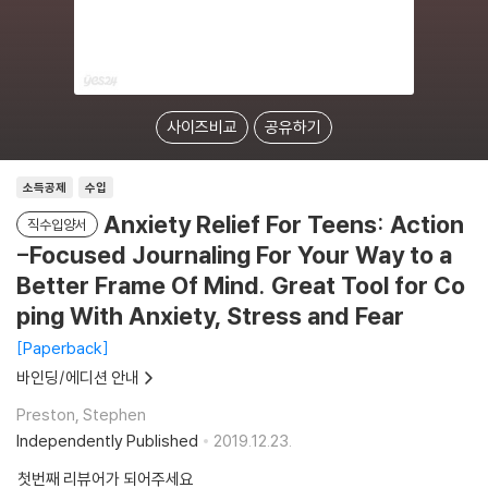
사이즈비교
공유하기
소득공제
수입
Anxiety Relief For Teens: Action
직수입양서
-Focused Journaling For Your Way to a
Better Frame Of Mind. Great Tool for Co
ping With Anxiety, Stress and Fear
Paperback
바인딩/에디션 안내
Preston, Stephen
Independently Published
2019.12.23.
첫번째 리뷰어가 되어주세요