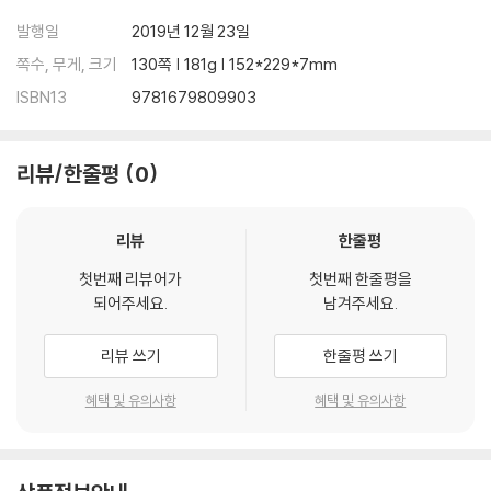
발행일
2019년 12월 23일
쪽수, 무게, 크기
130쪽 | 181g | 152*229*7mm
ISBN13
9781679809903
리뷰/한줄평
0
리뷰
한줄평
첫번째 리뷰어가
첫번째 한줄평을
되어주세요.
남겨주세요.
리뷰 쓰기
한줄평 쓰기
혜택 및 유의사항
혜택 및 유의사항