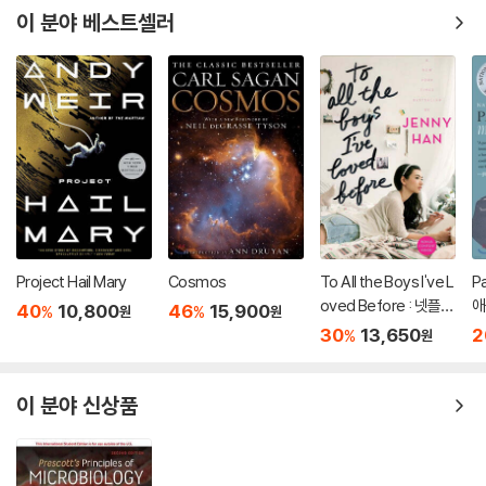
이 분야 베스트셀러
Project Hail Mary
Cosmos
To All the Boys I've L
P
oved Before : 넷플릭
애
40
10,800
46
15,900
%
%
원
원
스 영화 '내가 사랑했던
코
30
13,650
2
%
원
모든 남자들에게' 원작
소설
이 분야 신상품