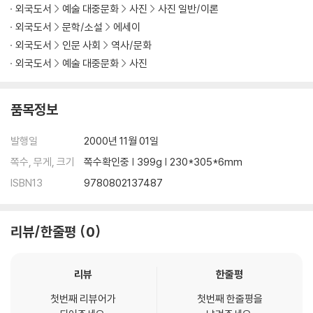
외국도서
예술 대중문화
사진
사진 일반/이론
외국도서
문학/소설
에세이
외국도서
인문 사회
역사/문화
외국도서
예술 대중문화
사진
품목정보
발행일
2000년 11월 01일
쪽수, 무게, 크기
쪽수확인중 | 399g | 230*305*6mm
ISBN13
9780802137487
리뷰/한줄평
0
리뷰
한줄평
첫번째 리뷰어가
첫번째 한줄평을