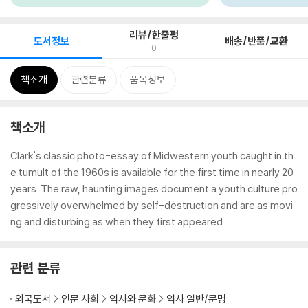
리뷰/한줄평
도서정보
배송/반품/교환
0
책소개
관련분류
품목정보
책소개
Clark's classic photo-essay of Midwestern youth caught in th
e tumult of the 1960s is available for the first time in nearly 20
years. The raw, haunting images document a youth culture pro
gressively overwhelmed by self-destruction and are as movi
ng and disturbing as when they first appeared.
관련 분류
외국도서
인문 사회
역사와 문화
역사 일반/문명