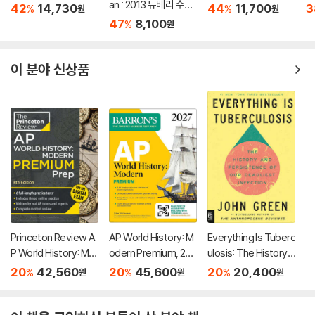
an : 2013 뉴베리 수상
42
14,730
44
11,700
3
%
%
원
원
작
47
8,100
%
원
이 분야 신상품
Princeton Review A
AP World History: M
Everything Is Tuberc
P World History: Mo
odern Premium, 202
ulosis: The History a
dern Premium Prep,
7: Prep Book With 5
nd Persistence of O
20
42,560
20
45,600
20
20,400
%
%
%
원
원
원
8th Edition: 6 Practic
Practice Tests + Co
ur Deadliest Infectio
e Tests + Digital Pra
mprehensive Revie
n
ctice Online + Cont
w + Online Practice