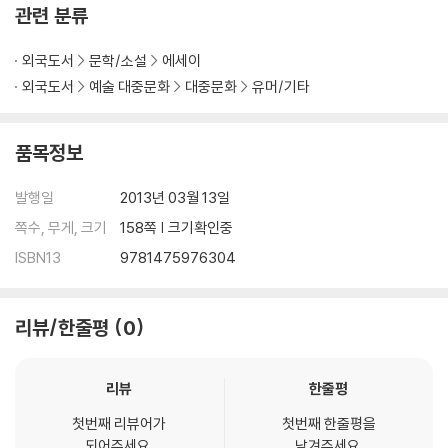
관련 분류
외국도서
문학/소설
에세이
외국도서
예술 대중문화
대중문화
유머/기타
품목정보
발행일
2013년 03월 13일
쪽수, 무게, 크기
158쪽 | 크기확인중
ISBN13
9781475976304
리뷰/한줄평
0
리뷰
한줄평
첫번째 리뷰어가
첫번째 한줄평을
되어주세요.
남겨주세요.