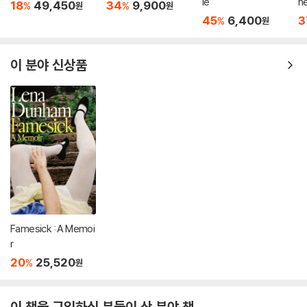
ie
he
18
49,450
34
9,900
%
%
원
원
ni
45
6,400
3
%
원
이 분야 신상품
Famesick : A Memoi
r
20
25,520
%
원
이 책을 구입하신 분들이 산 분야 책