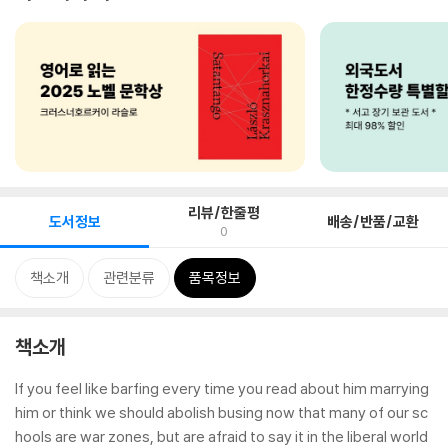
리뷰/한줄평
도서정보
배송/반품/교환
0
책소개
관련분류
품목정보
책소개
If you feel like barfing every time you read about him marrying
him or think we should abolish busing now that many of our sc
hools are war zones, but are afraid to say it in the liberal world