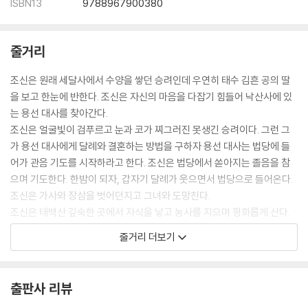
ISBN13
9788967900380
줄거리
조신은 원래 세달사에서 수양을 쌓던 승려인데 우연히 태수 김흔 공의 딸
을 보고 한눈에 반한다. 조신은 자신의 마음을 다잡기 힘들어 낙산사에 있
는 용선 대사를 찾아간다.
조신은 얼굴빛이 검푸르고 눈과 코가 찌그러진 못생긴 승려이다. 그런 그
가 용선 대사에게 달례와 결혼하는 방법을 구하자 용선 대사는 법당에 들
어가 관음 기도를 시작하라고 한다. 조신은 법당에서 쏟아지는 졸음을 참
으며 기도한다. 한밤이 되자, 갑자기 달례가 웃으면서 법당으로 들어온다.
조신은 가사와 장삼을 벗어던지고 그녀와 도망친다.
조신은 태백산 깊숙한 곳에서 자식을 낳고 농사를 지으며 평화롭게 산다.
그러던 어느 날, 평목이 그들을 찾아온다. 평목은 달례와 정혼했던 모례가
줄거리 더보기
아직도 그들을 찾아다닌다는 이야기를 전한다. 모례는 칼을 잘 쓰고 말을
잘 타기로 유명한 화랑이었다. 평목은 조신을 협박하며 그의 딸을 자신에
게 달라고 말한다. 조신은 평목이 모례에게 자신들의 거처를 알릴까 두렵
출판사 리뷰
고 딸도 줄 수 없어 평목을 죽인다.