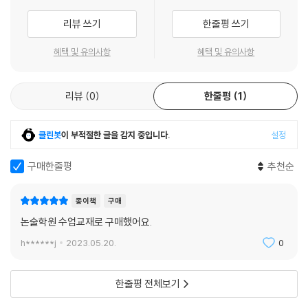
보는 재미와 읽는 즐거움을 더한 고퀄리티 문학집
리뷰 쓰기
한줄평 쓰기
‘한국문학산책’ 시리즈는 시대 분위기와 작가의 개성이 잘 드러날 수 있도
록 작가 고유의 문장이나 방언, 속어, 고어 등은 원문 표기를 따르되, 독자
혜택 및 유의사항
혜택 및 유의사항
들의 이해를 돕기 위해 괄호 속에 뜻풀이를 달아 작품 감상에 부족함이 없
도록 했다. 또한 작품 중간 중간에 삽화를 수록해 작품의 이해를 도울 뿐 아
리뷰
0
한줄평
1
니라 작품 읽기에 상상력을 더할 수 있도록 하였다.
작가 생애부터 작품 의의까지
클린봇
이 부적절한 글을 감지 중입니다.
설정
한국문학 전문가가 전해 주는 깊이 있는 해설
한국문학에 정통한 석·박사급의 고교 국어 교사들이 작가 연보, 작품 소개,
구매한줄평
추천순
작품 구조, 작품의 감상과 수용, 작품에 반영된 현실에 이르기까지 각 작품
마다 상세한 해설을 수록했다. 전문가들의 수준 높은 해설은 청소년부터
종이책
구매
일반인에 이르기까지 문학작품을 깊이 있고 폭넓게 이해하는 데 길잡이가
논술학원 수업교재로 구매했어요.
될 것이다.
h******j
2023.05.20.
0
한줄평 전체보기