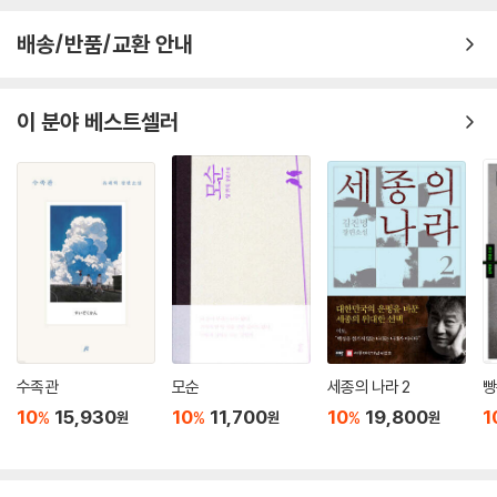
배송/반품/교환 안내
이 분야 베스트셀러
수족관
모순
세종의 나라 2
빵
10
15,930
10
11,700
10
19,800
1
%
%
%
원
원
원