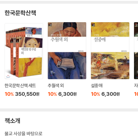
한국문학산책
한국문학산책 세트
추월색 외
설중매
자
10
350,550
10
6,300
10
6,300
1
%
%
%
원
원
원
책소개
불교 사상을 바탕으로