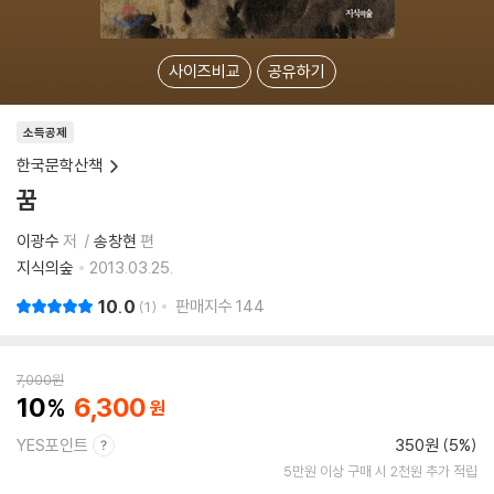
사이즈비교
공유하기
소득공제
한국문학산책
꿈
이광수
저
송창현
편
지식의숲
2013.03.25.
10.0
판매지수
144
1
7,000
원
10
6,300
YES포인트
350원 (5%)
5만원 이상 구매 시 2천원 추가 적립