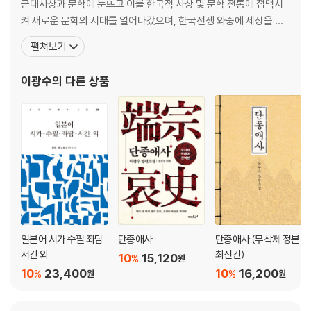
근대사상과 문학에 눈뜨고 이를 한국적 사상 및 문학 전통에 접맥시
켜 새로운 문학의 시대를 열어나갔으며, 한국전쟁 와중에 세상을 떠
날 때까지 붓을 놓지 않고 불굴의 의지로 놀라운 창작적 삶을 이어간
펼쳐보기
작가였다. 14세 때 일진회 유학생으로 도일하여, 메이지 중학부에서
공부하면서 소년회(少年會)를 조직하고 [소년]지를 발행하는 한편
이광수
의 다른 상품
시와 평론 등을 발표하기 시작했다. 와세다대학 철학과에
일본어 시가 수필 좌담
단종애사
단종애사 (무삭제 정본
서긴 외
최신간)
10
15,120
%
원
10
23,400
10
16,200
%
%
원
원