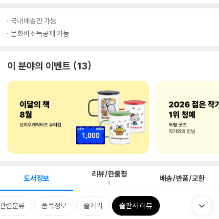
국내배송만 가능
문화비소득공제 가능
이 분야의 이벤트
13
리뷰/한줄평
도서정보
배송/반품/교환
1
관련분류
품목정보
줄거리
출판사 리뷰