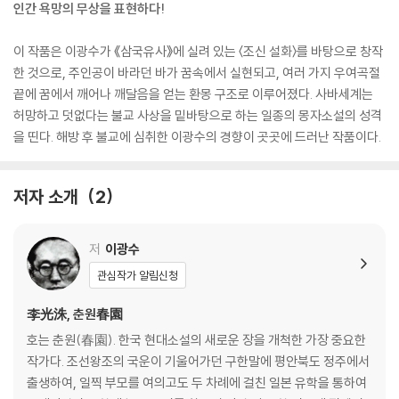
인간 욕망의 무상을 표현하다!
이 작품은 이광수가 《삼국유사》에 실려 있는 〈조신 설화〉를 바탕으로 창작
한 것으로, 주인공이 바라던 바가 꿈속에서 실현되고, 여러 가지 우여곡절
끝에 꿈에서 깨어나 깨달음을 얻는 환몽 구조로 이루어졌다. 사바세계는
허망하고 덧없다는 불교 사상을 밑바탕으로 하는 일종의 몽자소설의 성격
을 띤다. 해방 후 불교에 심취한 이광수의 경향이 곳곳에 드러난 작품이다.
저자 소개
2
저
이광수
관심작가 알림신청
李光洙, 춘원春園
호는 춘원(春園). 한국 현대소설의 새로운 장을 개척한 가장 중요한
작가다. 조선왕조의 국운이 기울어가던 구한말에 평안북도 정주에서
출생하여, 일찍 부모를 여의고도 두 차례에 걸친 일본 유학을 통하여