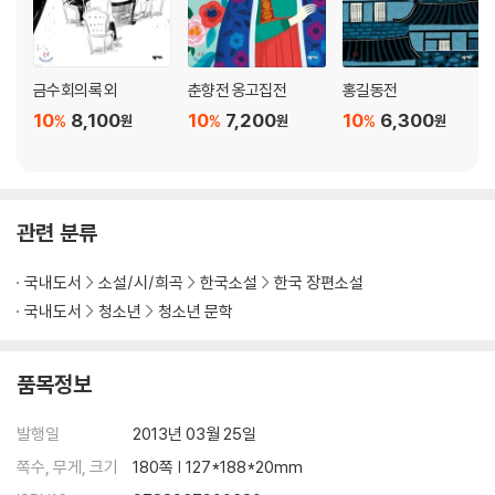
금수회의록 외
춘향전 옹고집전
홍길동전
10
8,100
10
7,200
10
6,300
%
%
%
원
원
원
관련 분류
국내도서
소설/시/희곡
한국소설
한국 장편소설
국내도서
청소년
청소년 문학
품목정보
발행일
2013년 03월 25일
쪽수, 무게, 크기
180쪽 | 127*188*20mm