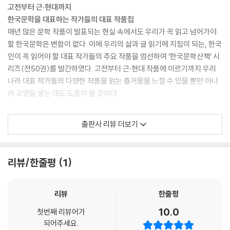
조신은 사람을 죽였다는 죄책감과 자신의 죄가 드러날지도 모른다는 두려
고전부터 근·현대까지
움에 안절부절 못한다. 어느 날 서울에서 사또의 지인이 내려와 사냥을 하
한국문학을 대표하는 작가들의 대표 작품집
던 중 화살에 맞은 사슴이 평목의 시체를 내다 버린 동굴로 들어간다. 시체
매년 많은 문학 작품이 발표되는 현실 속에서도 우리가 꼭 읽고 넘어가야
가 발견되자 살인 사건에 대한 수사가 진행된다. 서울에서 온 손님은 바로
할 한국문학은 변함이 없다. 이에 우리의 삶과 글 읽기에 지침이 되는, 한국
모례였다.
인이 꼭 읽어야 할 대표 작가들의 주요 작품을 엄선하여 ‘한국문학산책’ 시
조신은 자신의 죄가 발각되기 전에 가족과 함께 도망친다. 도망 중에 큰아
리즈(전50권)를 발간하였다. 고전부터 근·현대 작품에 이르기까지 우리
들 미력은 고열로 죽고, 마침내 마을 주막에서 모례에게 붙잡힌다. 조신은
나라 대표 작가들의 다양한 작품을 읽는 즐거움을 느낄 수 있을 뿐만 아니
모례에게 아내와 자식들만은 살려 달라고 청한다. 이에 달례는 자신이 조
라 교양을 쌓는 데도 도움이 될 것이다.
신을 유혹했으니 자기에게도 죄가 있다고 말하며, 목을 베어 달라고 청한
다. 모례는 승려가 되라는 뜻으로 달례의 머리카락을 자르고 목에 가벼운
작가별·장르별 구성을 통해
출판사 리뷰 더보기
상처만을 낸다. 조신은 포승을 지고 잡혀가 감옥 생활을 하게 된다.
작품의 모든 것을 한눈에 담은 대한민국 대표 문학전집
감옥에서 조신은 잊고 있던 승려 생활을 다시 시작한다. 기도를 하고 염불
대한민국을 대표하는 작품을 작가·장르 별로 묶어 구성하였다. 한국 대표
을 하지만 마음에 떠오르는 헛된 생각이 그를 괴롭힌다. 옥사장을 따라 형
문학작품을 중·단편소설, 장편소설, 고전 문학, 신소설까지 네 장르로 나누
리뷰/한줄평
1
장에 이른 조신은 죽음을 두려워하며 관세음보살을 외친다. 두려움에 팔다
고, 각 권마다 작가의 주요 작품과 작가 소개, 작품 해설에 이르기까지 작품
리를 버둥거리는 그를 누군가가 걷어찬다.
의 모든 것을 담아냈다. 한국인이 꼭 읽어야 할 대표 작품을 비롯해서 기존
눈을 뜨니 조신의 눈앞에 용선 대사가 웃으며 서 있다.
선집에서 잘 다루지 않은 희귀작이나 작가의 독특한 작품 세계를 드러내는
리뷰
한줄평
문제작까지 수록하였다.
10.0
첫번째 리뷰어가
되어주세요.
뜻풀이와 삽화를 더해