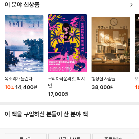
이 분야 신상품
목소리가 들린다
코리아타운의 핫 칙 샤
행정실 사람들
오
먼
10
14,400
38,000
1
%
원
원
17,000
원
이 책을 구입하신 분들이 산 분야 책