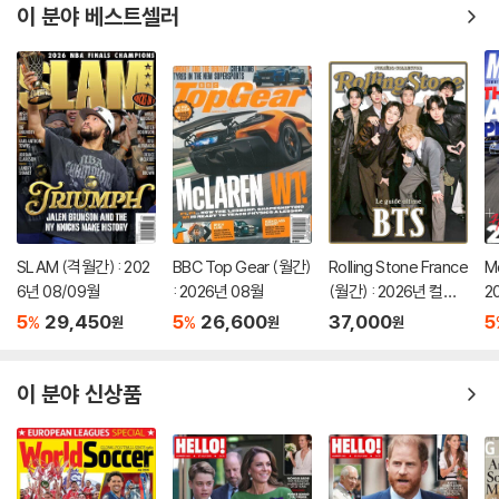
이 분야 베스트셀러
SLAM (격월간) : 202
BBC Top Gear (월간)
Rolling Stone France
M
6년 08/09월
: 2026년 08월
(월간) : 2026년 컬렉
2
터스 에디션 BTS 특집
er
5
29,450
5
26,600
37,000
5
%
%
원
원
원
호 (포스터 포함)
이 분야 신상품