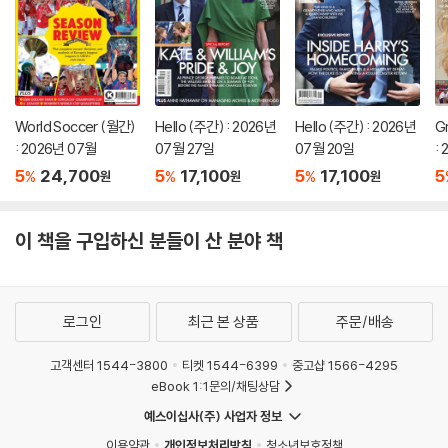
World Soccer (월간)
Hello (주간) : 2026년
Hello (주간) : 2026년
G
: 2026년 07월
07월 27일
07월 20일
:
5
24,700
5
17,100
5
17,100
5
%
%
%
원
원
원
이 책을 구입하신 분들이 산 분야 책
로그인
최근 본 상품
주문/배송
고객센터 1544-3800
티켓 1544-6399
중고샵 1566-4295
eBook 1:1문의/채팅상담
예스이십사(주) 사업자 정보
이용약관
개인정보처리방침
청소년보호정책