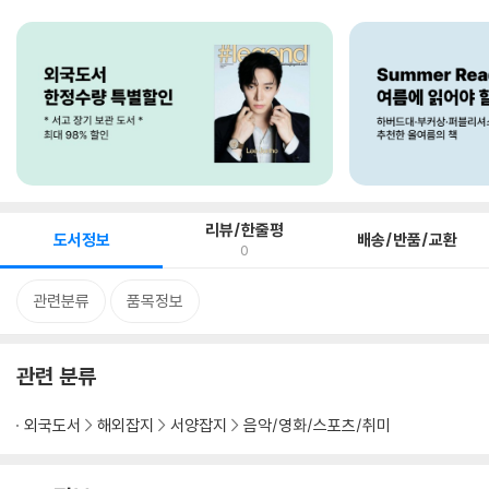
리뷰/한줄평
도서정보
배송/반품/교환
0
관련분류
품목정보
관련 분류
외국도서
해외잡지
서양잡지
음악/영화/스포츠/취미