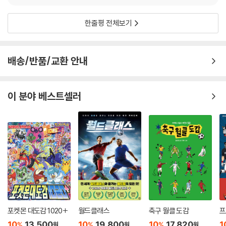
한줄평 전체보기
배송/반품/교환 안내
이 분야 베스트셀러
포켓몬 대도감 1020+
월드클래스
축구 월클 도감
프
10
13,500
10
19,800
10
17,820
1
%
%
%
원
원
원