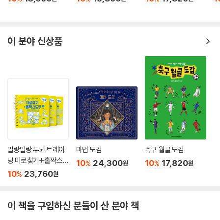
이 분야 신상품
말랑말랑 두뇌 트레이
마법 도감
축구 월클 도감
닝 미로찾기+홀짝스도
10
24,300
10
17,820
%
%
원
원
쿠 1~3 세트
10
23,760
%
원
이 책을 구입하신 분들이 산 분야 책