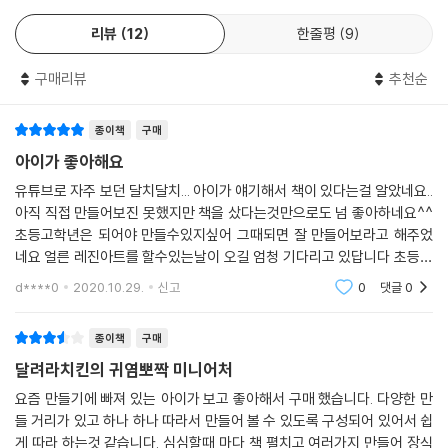
■ 조금만 바꾸면 전혀 다른 작품이?!
리뷰
12
한줄평
9
만들기 방법을 아주 조금만 바꾸면 전혀 다른 미니어처가 되는 방법! 그 비
밀도 장의 난이도마다 엄선하여 알려 드려요. 네잎 클로버 반지가 꽃반지
구매리뷰
추천순
가 되거나. 캣 타워가 새집이 된다거나. 시리얼이 멋진 아이스크림이 된다
거나. 아주아주 간단한 방법으로 색다른 미니어처가 되는 노하우를 배울
종이책
구매
수 있답니다. 이를 응용하면 여러분이 만든 미니어처를 무궁무진하게 바꿔
볼 수 있어요.
아이가 좋아해요
유튜브로 자주 보던 달치달치... 아이가 얘기해서 책이 있다는걸 알았네요..
아직 직접 만들어보진 못했지만 책을 샀다는것만으로도 넘 좋아하네요^^
초등고학년은 되어야 만들수있지싶어 그때되면 잘 만들어보라고 해주었
네요 얼른 레진아트를 할수있는날이 오길 엄청 기다리고 있답니다 초등저
학년이 할수있는 미니어쳐만들기 책도 나오면 좋겠어요 앞으로 더욱많은
d****0
2020.10.29.
신고
0
댓글
0
미니어쳐 올려주
종이책
구매
달려라치킨의 귀염뽀짝 미니어처
요즘 만들기에 빠져 있는 아이가 보고 좋아해서 구매 했습니다. 다양한 만
들 거리가 있고 하나 하나 따라서 만들어 볼 수 있도록 구성되어 있어서 쉽
게 따라 하는것 같습니다. 심심할때 마다 책 펼치고 여러가지 만들어 장식