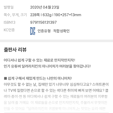
호박 전등 / 미술 세트 / 그랜드 피아노
발행일
2020년 04월 23일
쪽수, 무게, 크기
228쪽 | 632g | 190*257*13mm
특별 페이지
ISBN13
9791156131397
4. 겨울의 미니어처
KC인증
인증유형 : 적합성확인
초급
눈꽃 귀걸이 / 마카롱 / 핫 초코&마시멜로 / 캔들
출판사 리뷰
중급
북극곰 / 산타 원피스 / 달걀 빵 / 트리 워터 볼 / 크리스마스 리스
어디서나 쉽게 구할 수 있는 재료로 만지작만지작!
인기 유튜버 달려라치킨의 미니어처가 여러분을 찾아갑니다!
고급
벽난로 / 크리스마스트리 / 온천 토끼 / 과자 집
■ 쉽게 구해서 재밌게 만드는 나만의 미니어처!
아무것도 할 수 없는 날, 집에만 있기 너무너무 심심하다고요? 스마트폰이
특별 페이지
나 TV에 질렸다면 손으로 할 수 있는 색다른 취미에 빠져 보면 어때요? 클
레이·종이·천 등 어디에서나 쉽게 구할 수 있는 재료들이 여러분의 지루함
을 달래 줄 거예요. 이 재료들을 손으로 만지작만지작, 주물러서 무엇이든
만들 수 있어요. 『달려라치킨의 귀염뽀짝 미니어처』는 맛있는 요리·예쁜