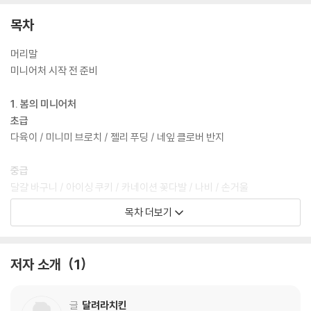
목차
머리말
미니어처 시작 전 준비
1. 봄의 미니어처
초급
다육이 / 미니미 브로치 / 젤리 푸딩 / 네잎 클로버 반지
중급
달걀 바구니 / 아이싱 쿠키 / 카네이션 꽃다발 / 나비 / 손거울
목차 더보기
고급
인형 뽑기 / 캣 타워 / 소풍 도시락 / 강아지 머리띠
저자 소개
1
특별 페이지
2. 여름의 미니어처
글
달려라치킨