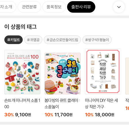
자 소개
관련분류
품목정보
출판사 리뷰
이 상품의 태그
#키덜트
#귀염공
#금손으로만들어드림
#방구석1평놀이
손뜨개 미니어처 소품 1
봄다방의 큐트 클레이 :
미니어처 DIY 작은 세
작
00
소꿉놀이
상 작은 가구
1
30
9,100
10
11,700
10
18,000
%
%
%
원
원
원