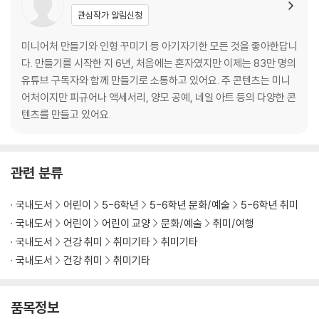
초급
관심작가 알림신청
고래 / 보석 젤리 / 달팽이 / 얼음 빙수
미니어처 만들기와 인형 꾸미기 등 아기자기한 모든 것을 좋아한답니
중급
다. 만들기를 시작한 지 6년, 처음에는 혼자였지만 이제는 83만 명의
과일 아이스크림 / 미니 정원 / 인어 공주 열쇠고리 / 삼계탕 / 버플 플랍
유튜브 구독자와 함께 만들기로 소통하고 있어요. 주 콘텐츠는 미니
어처이지만 피규어나 액세서리, 양모 공예, 네일 아트 등의 다양한 콘
고급
텐츠를 만들고 있어요.
드림 캐처 / 미니 어항 / 요정 문 / 미니 해변
특별 페이지
관련 분류
3. 가을의 미니어처
국내도서
어린이
5-6학년
5-6학년 문화/예술
5-6학년 취미
초급
국내도서
어린이
어린이 교양
문화/예술
취미/여행
시리얼 / 금도끼 찹쌀떡 / 윷놀이 / 보름달
국내도서
건강 취미
취미기타
취미기타
국내도서
건강 취미
취미기타
중급
전어 구이 / 찻잔 세트 / 방패연 / 사과 타르트
품목정보
고급