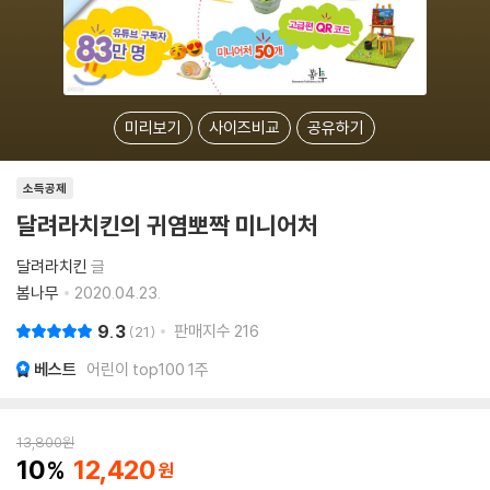
미리보기
사이즈비교
공유하기
소득공제
달려라치킨의 귀염뽀짝 미니어처
달려라치킨
글
봄나무
2020.04.23.
9.3
판매지수
216
21
베스트
어린이 top100 1주
13,800
원
10
12,420