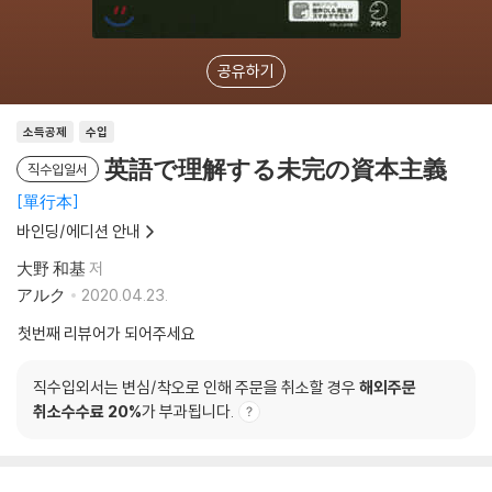
공유하기
소득공제
수입
英語で理解する未完の資本主義
직수입일서
單行本
바인딩/에디션 안내
大野 和基
저
アルク
2020.04.23.
첫번째 리뷰어가 되어주세요
직수입외서는 변심/착오로 인해 주문을 취소할 경우
해외주문
취소수수료 20%
가 부과됩니다.