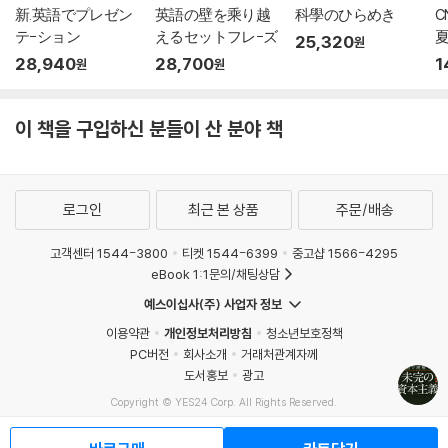
新.英語でプレゼン
英語の壁を乘り越
科學のひらめき
C
テ-ション
えるセットフレ-ズ
25,320
원
28,940
28,700
1
원
원
이 책을 구입하신 분들이 산 분야 책
로그인
최근 본 상품
주문/배송
고객센터 1544-3800
티켓 1544-6399
중고샵 1566-4295
eBook 1:1문의/채팅상담
예스이십사(주) 사업자 정보
이용약관
개인정보처리방침
청소년보호정책
PC버전
회사소개
거래처관계자께
도서홍보
광고
Copyright © YES24 Corp. All Rights Reserved.
MATOM15