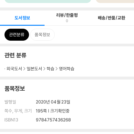
리뷰/한줄평
도서정보
배송/반품/교환
0
관련분류
품목정보
관련 분류
외국도서
일본도서
학습
영어학습
품목정보
발행일
2020년 04월 23일
쪽수, 무게, 크기
195쪽 | 크기확인중
ISBN13
9784757436268