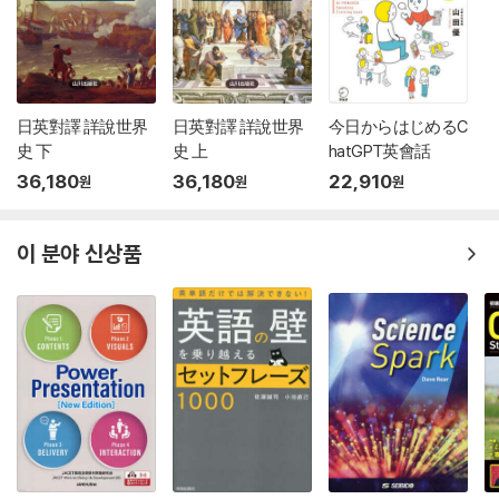
日英對譯 詳說世界
日英對譯 詳說世界
今日からはじめるC
史 下
史 上
hatGPT英會話
36,180
36,180
22,910
원
원
원
이 분야 신상품