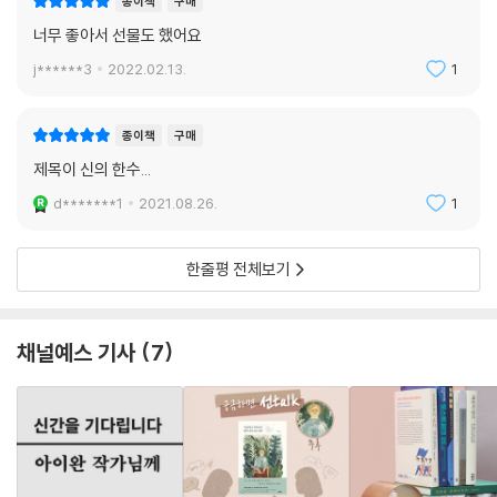
종이책
구매
너무 좋아서 선물도 했어요
“나는 독거노인이 될 것이다”라고 선언하는 비혼 여성으로, 프리랜서라고
하지만 실은 기존의 어떤 단어로 규정하기 어려운 일을 창안하여 살고 있
j******3
2022.02.13.
1
는 ‘프레드릭’으로, 어른이라고 선생이라고 섣불리 타인을 가르치려 들지
않고 누구나 자기만의 ‘우거진 숲과 아름다운 강과 비옥한 들’을 지니고 있
종이책
구매
음을 아는 겸손한 사람으로, 고양이와 식물과 함께 살아가며 인간 아닌 타
제목이 신의 한수...
자와 연결되어 있다는 것을 잊지 않는 존재로, 완벽한 채식에 실패한 후에
도 마음의 방향이 ‘비건적’ 삶에 확실히 가 있는 채식지향주의자로, 세 조카
d*******1
2021.08.26.
1
들이 보기에 자주 엉뚱한 일을 하고 낯선 것을 보여주는 이모로, 현실에 저
항하고 판타지를 사랑하며 세상의 언저리에서 재미나게 살아가는 이상異
한줄평 전체보기
常주의자로, 그는 “혼자서, 두 발로, 씩씩하게” 그러나 “몸을 낮게 숙이고
귀를 기울이고 세심히 주위를 관찰”하며 걷는다. 그 길 끝에 신기하고 궁금
한 할머니가 있기를 바라면서. 저자는 스스로 아직 자라는 중이라지만, 이
채널예스 기사
7
미 얼마쯤 자신이 바라는 모습이 되어 있는 듯하다. 그의 작고 단단한 발자
국은 우리에게 또렷한 흔적을 남긴다. 희망의 마음을 불러일으키는, 그가
꼽은 그림책들 속 카진스키, 로잰느, 미스 럼피우스, 엠마, ‘우리동네’ 할머
니처럼 말이다.
“나는 내가 어제보다 오늘 조금 더 나은 사람이었으면 좋겠다. 사는 것이