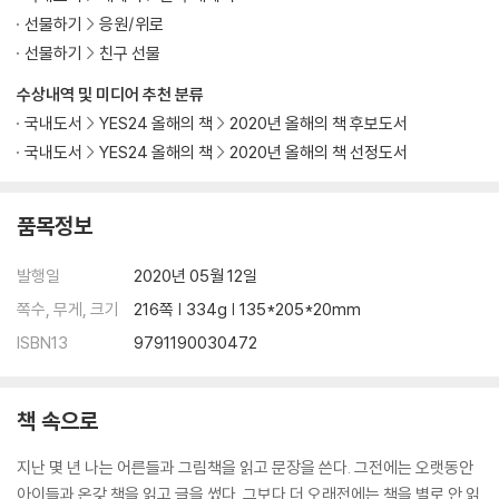
선물하기
응원/위로
선물하기
친구 선물
수상내역 및 미디어 추천 분류
국내도서
YES24 올해의 책
2020년 올해의 책 후보도서
국내도서
YES24 올해의 책
2020년 올해의 책 선정도서
품목정보
발행일
2020년 05월 12일
쪽수, 무게, 크기
216쪽 | 334g | 135*205*20mm
ISBN13
9791190030472
책 속으로
지난 몇 년 나는 어른들과 그림책을 읽고 문장을 쓴다. 그전에는 오랫동안
아이들과 온갖 책을 읽고 글을 썼다. 그보다 더 오래전에는 책을 별로 안 읽