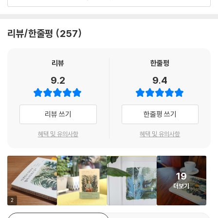
거나 서로의 손을 잡아줄 수 있다. 그런 시간들이 얼마나 아름다운지 나도
나는 매사를 긍정하는 연쇄긍정마連鎖肯定魔들에게 마틴 맥도나의 「필
오늘 조금 더 나은’ 삶을 완성해 나가기 위해, 그림책을 읽고 부단히 세계를
안다. 그러나 기왕이면 혼자서도 잘 걷는 길이면 좋겠다. 좋은 사람들이 어
로우맨」을 권하고 싶다. 온몸이 온통 베개로 이루어진 필로우맨은 아이들
확장해온 어른의 성장 기록이기도 하다. 그의 지도를 따라 걷다 보면 어느
딘가에서 나타났다가 또 어딘가로 사라지더라도. 우선은 혼자서, 두 발로,
에게 인생의 비참함을 미리 보여주고, 아이들이 자살을 선택할 수 있도록
리뷰/한줄평
257
새 우리의 세계도 한 칸, 어쩌면 여러 칸쯤 더 넓어진 것만 같다.
씩씩하게 걷고 싶다.
도와준다. 매사를 부정하는 연쇄부정마連鎖否定魔들에게는 무루의 『이
---「우선은 혼자서 씩씩하게」중에서
상하고 자유로운 할머니가 되고 싶어』를 권하고 싶다. 그림책을 한아름 안
“혼자지만 더 넓은 지도를 가지고 살아가고 싶다”
리뷰
한줄평
은 무루 작가는 우리에게 자신이 겪은 고통과 슬픔과 상처와 후회와 기쁨
-‘어른들을 위한 그림책 읽기’ 안내자 무루의 첫 에세이
이상한 것들은 자주 오해받고 소외된다. 그런데도 나는 자꾸 이상한 것에
과 행복을 보여주고, 모험과 성장은 살아낸 사람만이 누릴 수 있는 진귀한
9.2
9.4
마음이 끌린다. 그럴 때의 이상異常은 이상理想을 조금 닮았다. 두 ‘이상’
경험이라고 말한다. 그러니, 당신은 계속 살아가도 괜찮다고.
블로그와 SNS를 통해 생활과 사색의 기록을 단정히 쌓아오며 ‘무루’라는
사이의 교집합 속에는 선한 이들의 각자의 본성대로 거리낌 없이 살아가는
이름을 알린 박서영 작가는 ‘어른들을 위한 그림책 읽기’를 이끌어오며 몇
- 김영민 (서울대 정치외교학부 교수, 『아침에는 죽음을 생각하는 것이 좋다』 저자)
자유로움이 있다. 노력의 방향이, 모두가 정상에 속하게 만들기보다는 누
리뷰 쓰기
한줄평 쓰기
권의 그림책을 번역하기도 했다. 지난 몇 년 그의 테이블에서는 상기된 얼
구도 어디에도 속할 필요가 없게 만드는 쪽으로 움직였으면 하는 마음도
굴로 둘러앉은 어른들이 함께 그림책을 보고 이야기를 나누고 그림을 그리
있다.
혜택 및 유의사항
혜택 및 유의사항
거나 문장을 썼다. 그리고 하나같이 이야기한다. ‘혼자 읽을 때보다 무루의
---「이상한 사람들이 모여들었다」중에서
시선을 통과해 볼 때 더 아름답다’고. 이 책은 작가 무루가 “오래 품고 있던
생각들을 천 삼고 아끼는 그림책들을 실 삼아” 쓴 첫 에세이다. 그의 신간
나는 아이들이 쉽게 이해할 수 없는 사람이고 싶다. 이모는 자주 엉뚱한 일
사전서평단 소식에 300명 가까운 이들이 신청하며 이렇게 적었다. ‘선명
19
들을 하고 낯선 것들을 보여주는 사람이라고 여기면 좋겠다고 늘 생각한
하고 정확하게 한 발 한 발 원하는 방향으로 걸어 나가는 사람의 삶을 더 알
더보기
다. (...) 세상의 언저리에서도 재미나게 잘 살아가는 모습을 아이들에게 보
고 닮고 싶고, 그의 시선과 생각이 궁금하다.’
2
여주고 싶다.
---「오해받는 사람이 제일 좋아」중에서