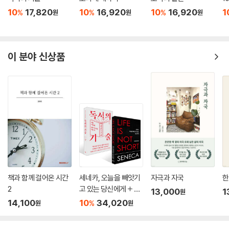
10
17,820
10
16,920
10
16,920
1
%
%
%
원
원
원
“나는 이 글들을 사랑한다”
국내 최고의 에세이스트 김영민 교수와 김하나 작가가 추천하는 책
‘할머니가 된다’라는 제목의 글 한 편이 김하나 작가의 트위터와 김영민 교
이 분야 신상품
수의 페이스북에서 공유되며 많은 이들의 공감을 얻고 회자된 바 있다. 저
자가 자신의 블로그에 게재했던 글로 이 책의 마지막 장인 ‘나는 설레며 기
다린다’의 초고이기도 했다. 그 원고를 “근래 읽은 가장 좋은 글”이라고 추
천했던 김하나 작가는 이 책 전체를 읽고는 이렇게 썼다. “그는 틀림없이
멋진 할머니가 될 것 같다. 나는 이 글들을 사랑한다.” 또한 추천사를 좀처
럼 쓰지 않는 김영민 교수도 이 책을 단숨에 읽고서 ‘모험과 성장’이라는 화
두를 뽑아내며 매사를 부정하는 이들에게 이 메시지와 함께 권하고 싶다고
썼다. “살아낸 사람만이 누릴 수 있는 진귀한 경험이라고.”
책과 함께 걸어온 시간
세네카, 오늘을 빼앗기
자극과 자국
한
2
고 있는 당신에게 + 독
13,000
1
원
서의 기술 세트
14,100
10
34,020
%
원
원