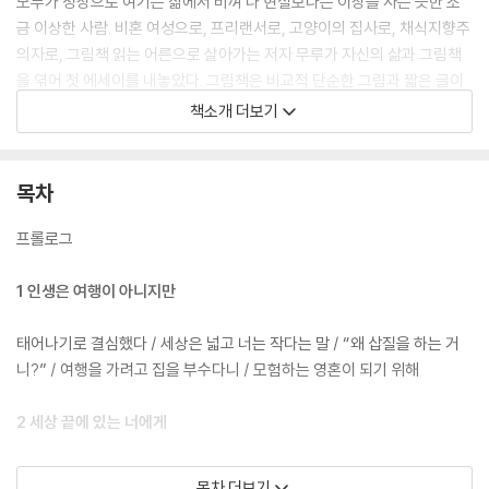
모두가 정상으로 여기는 삶에서 비껴 나 현실보다는 이상을 사는 듯한 조
금 이상한 사람. 비혼 여성으로, 프리랜서로, 고양이의 집사로, 채식지향주
의자로, 그림책 읽는 어른으로 살아가는 저자 무루가 자신의 삶과 그림책
을 엮어 첫 에세이를 내놓았다. 그림책은 비교적 단순한 그림과 짧은 글이
만들어내는 작은 목소리로 삶 안팎에 크고 깊은 파장을 일으키곤 한다. ‘어
책소개 더보기
른들을 위한 그림책 읽기’의 안내자이기도 한 그는 한 권의 그림책을 읽는
일을 “한 번도 열어보지 못한 방의 문을 열고 들어가는 것”에 빗댄다. 그때
마다 우리의 “세계가 한 칸씩 넓어진다”고 말이다. 이 책은 세계의 언저리
목차
를 사는 존재가 ‘이상하고 자유로운’ 자신의 본성대로 살기 위해, ‘어제보다
오늘 조금 더 나은’ 삶을 완성해 나가기 위해, 그림책을 읽고 부단히 세계를
프롤로그
확장해온 어른의 성장 기록이기도 하다. 그의 지도를 따라 걷다 보면 어느
새 우리의 세계도 한 칸, 어쩌면 여러 칸쯤 더 넓어진 것만 같다.
1 인생은 여행이 아니지만
태어나기로 결심했다 / 세상은 넓고 너는 작다는 말 / “왜 삽질을 하는 거
니?” / 여행을 가려고 집을 부수다니 / 모험하는 영혼이 되기 위해
2 세상 끝에 있는 너에게
실은 한 발짝도 나가고 싶지 않지만 / “넌 왜 일을 안 하니?” / 우선은 혼자
목차 더보기