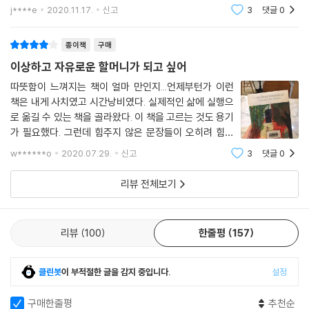
필요한 세가지는 뭘까? 나는 조금 설레고 기다린다. 하지만 이미 할머니가
j****e
2020.11.17.
신고
3
댓글
0
레 바라봐줄 수 있는 사람들을 모아 이상한 활동들(자급자족의 일상기술
되었다. 비록 이
나누기, 마을에 라벤더길 만들기 등)을 전개하기도 한다. 그는 이처럼 혼자
종이책
구매
서 씩씩하게 걷고자 삶 안팎으로 분투하며 동시에 타인이라는 세계의 끝에
닿기를 바라고 애쓴다.
이상하고 자유로운 할머니가 되고 싶어
따뜻함이 느껴지는 책이 얼마 만인지...언제부턴가 이런
“나는 스스로 고독하게 살기를 선택했다… 그러나 동시에 나는 세상과 연
책은 내게 사치였고 시간낭비였다. 실제적인 삶에 실행으
결된 사람으로 살아가고 싶다. 세상 속에서 내가 무엇이 되고 어떤 것을 해
로 옮길 수 있는 책을 골라왔다. 이 책을 고르는 것도 용기
낼 수 있는지도 알고 싶다… 혼자지만 더 넓은 지도를 가지고 살아가고 싶
가 필요했다. 그런데 힘주지 않은 문장들이 오히려 힘을
은 이 마음은 ‘지금도 좋지만 더 좋아지고 싶다’는 것이 아니다. 훨씬 더 절
준다. 내 글은 언제 봐도 참 느끼한데 말이다. 요즘은 담백
w******o
2020.07.29.
신고
3
댓글
0
하게 마음을 건드릴 줄 아는 필력이 탐난다. 오랜 내공이
박한 마음이다.”(2부 1장 「실은 한 발짝도 나가고 싶지 않지만」)
쌓여야겠지...
리뷰 전체보기
-현실에 저항하고 판타지를 사랑하는 마음
그가 연결되고자 하는, 혹은 연결되어 있다고 믿는 대상은 타인만이 아니
리뷰
100
한줄평
157
다. 고양이와 식물과 벌레와 심지어 보이지 않는 것(작은 신 ‘쿠나’ 같은 존
재)들에까지 가닿는다. 그는 『사슴아 내 형제야』를 읽으며 옛 사냥꾼과 우
클린봇
이 부적절한 글을 감지 중입니다.
설정
리 시대의 채식주의자가 연결될 가능성을 발견하기도 한다. 사냥꾼은 사슴
을 입고 걸치며 ‘나는 사슴이다’라고 생각하고, 채식주의자는 ‘더 이상 육식
구매한줄평
추천순