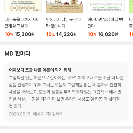
나는 죽을 때까지 재미
인생에서 너무 늦은 때
하마터면 열심히 살 뻔
나
있게 살고 싶다
란 없습니다
했다
좋
10
15,300
10
14,220
10
16,020
1
%
%
%
원
원
원
MD 한마디
어제보다 조금 나은 어른이 되기 위해
그림책을 읽는 어른으로 살아가는 ‘무루’. 어제보다 오늘 조금 더 나은
삶을 완성하기 위해 그녀는 오늘도 그림책을 읽는다. 혼자서 천천히
세상을 바라보고, 모험과 성장을 두려워하지 않는 그림책 속에서 발
견한 세상. 그 길을 따라가다 보면 우리의 세상도 몇 칸쯤 더 넓어질
것 같다.
2020.05.15.
에세이 PD 김태희