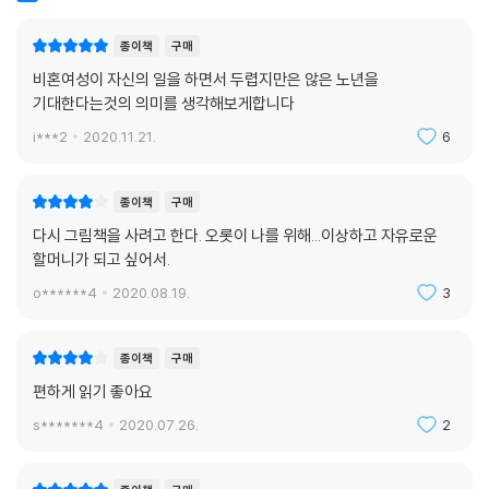
을 하지 않겠다’고 선언한다. 그는 이 사이에서 식생활의 윤리를 세우고 지
켜나간다. 하지만 작고 연약하고 보이지 않는 것들을 믿으며 돌보는 마음
종이책
구매
은 그것을 잊은 세계에서 자꾸만 상처 받는다. ‘살처분되는 돼지들’, ‘평생
비혼여성이 자신의 일을 하면서 두렵지만은 않은 노년을
임신한 채 고통 속에 사는 개와 고양이들’, 세상의 온갖 구멍들에 발밑이 꺼
기대한다는것의 의미를 생각해보게합니다
질 때마다 저자는 “세상에 구멍이 있다고 큰소리로 말하는 이야기”를 읽는
다. 그런 이야기를 만드는 이들이 존재하고 그들과 연결되어 있다는 감각
i***2
2020.11.21.
6
이 그를 지치지 않게 하고 “세상은 어쩌면 더 아름다워질지도 모른다는 거
창한 판타지”를 꿈꾸게 하는지도 모른다.
종이책
구매
다시 그림책을 사려고 한다. 오롯이 나를 위해...이상하고 자유로운
그에게 판타지란 “무엇도 확신하지 않고, 어떤 것도 단정하지 않으며, 어
할머니가 되고 싶어서.
느 방향으로든 열릴 수 있는 마음의 다른 이름”이다. 그렇게 이야기를 짓고
읽고 전하는 마음 또한 이런 것일 테다. “언젠가는 그 좁고 높은 벽에 문이
o******4
2020.08.19.
3
나기를” 기다리는 마음, 그 문으로 우리가 잊거나 잃어버린 많은 것들이
“사뿐히 걸어 들어”가기를 바라는 마음, 그리고 “내가 아닌 방식으로 나를
종이책
구매
살아보는” 마음. “그 마음 안에는 ‘그런 건 없어’라거나 ‘사는 게 다 그런 거
편하게 읽기 좋아요
야’라는 시시한 말들을 밀어낼 힘이 있다. 무엇보다 즐거움이 있다.”(4부
3장 「내 고양이는 나 없는 동안」)
s*******4
2020.07.26.
2
-할머니가 되기를 설레며 기다리는 마음