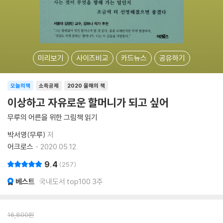
미리보기
사이즈비교
카드뉴스
공유하기
오늘의책
소득공제
2020 올해의 책
이상하고 자유로운 할머니가 되고 싶어
무루의 어른을 위한 그림책 읽기
박서영(무루)
저
어크로스
2020.05.12.
9.4
257
베스트
국내도서 top100 3주
16,800
원