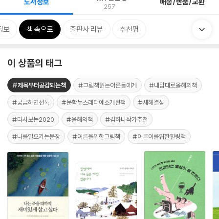
도서정보
배송/반품/교환
257
정보
책 속으로
출판사 리뷰
추천평
이 상품의 태그
#제목부터공감되는책
#그림책읽는어른들에게
#내맘대로올해의책
#궁금하면선톡
#문학뉴스레터에소개된책
#새해결심
#다시보는2020
#올해의책
#김하나작가추천
#나를일으키는문장
#어른을위한그림책
#어른이를위한힐링책