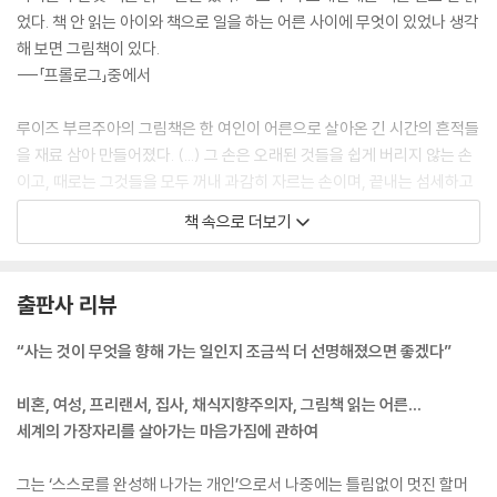
었다. 책 안 읽는 아이와 책으로 일을 하는 어른 사이에 무엇이 있었나 생각
해 보면 그림책이 있다.
---「프롤로그」중에서
루이즈 부르주아의 그림책은 한 여인이 어른으로 살아온 긴 시간의 흔적들
을 재료 삼아 만들어졌다. (...) 그 손은 오래된 것들을 쉽게 버리지 않는 손
이고, 때로는 그것들을 모두 꺼내 과감히 자르는 손이며, 끝내는 섬세하고
다정하게 깁고 이어 아름다운 무늬를 만들어낼 줄 아는 손이다. 나이 든 어
책 속으로 더보기
느 날의 내 손이었으면 하고 바라게 되는 손이기도 하다. 오래 품고 있던 생
각들을 천 삼고 아끼는 그림책들을 실 삼아 썼다. 쓰는 동안 나의 쓰기가 할
머니의 바느질 같았으면 좋겠다고 생각했다.
출판사 리뷰
---「프롤로그」중에서
“사는 것이 무엇을 향해 가는 일인지 조금씩 더 선명해졌으면 좋겠다”
우리는 모두 태어나기로 결심한 아이들이다. 성장은 언제나 균열과 틈, 변
수와 모험들 사이에서 생겨난다. 그 속에서 수많은 ‘선택의 가능성’들을 발
비혼, 여성, 프리랜서, 집사, 채식지향주의자, 그림책 읽는 어른…
견하며 조금씩 자신을 완성해 나가게 될 것이다.
세계의 가장자리를 살아가는 마음가짐에 관하여
---「태어나기로 결심했다」중에서
그는 ‘스스로를 완성해 나가는 개인’으로서 나중에는 틀림없이 멋진 할머