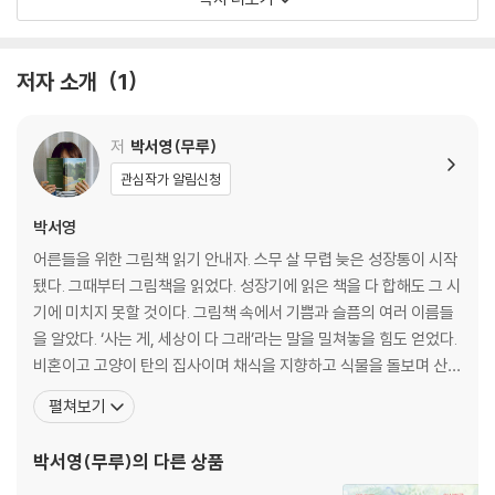
서 씩씩하게 / 쫌 이상한 사람들이 모여들었다 / 오해받는 사람이 제일 좋
아
저자 소개
1
3 그 숲에 판타지가 산다
작은 것들을 위한 신 / 상상이 방에 걸려 넘어지는 순간 / 그 숲에 무슨 바람
저
박서영(무루)
이 불어서 / 판타지의 세계에 도착할 때 / 뭔가 또 다른 게 있을 거야
관심작가 알림신청
4 고양이라는 이름의 문
박서영
어른들을 위한 그림책 읽기 안내자. 스무 살 무렵 늦은 성장통이 시작
‘야생동물 보호구역’입니다 / 고양이라는 이름의 문 / 내 고양이는 나 없는
됐다. 그때부터 그림책을 읽었다. 성장기에 읽은 책을 다 합해도 그 시
동안 / 판타지로도 구원할 수 없다면 / 이 구멍을 메울 수 있을까
기에 미치지 못할 것이다. 그림책 속에서 기쁨과 슬픔의 여러 이름들
을 알았다. ‘사는 게, 세상이 다 그래’라는 말을 밀쳐놓을 힘도 얻었다.
5 그렇게 할머니가 된다
비혼이고 고양이 탄의 집사이며 채식을 지향하고 식물을 돌보며 산
다. 예전엔 여기저기 돌아다니며 사진을 찍고 사람들을 만나 인터뷰
펼쳐보기
비혼입니다만 / 훌륭한 열매를 맺지 않아도 / 채식지향적인 / 노년의 삶에
를 하고 차를 우리고 요리를 하며 다양한 분야의 아마추어로 살았다.
필요한 세 가지 / 나는 조금 설레며 기다린다
가장 오래 한 일은 15년 남짓 아이들과 책을 읽고 글을 쓴 것이다. 지
박서영(무루)
의 다른 상품
금은 어른들과 그림책을 읽고 문장을 쓴다
그림책 목록 ｜ 무루의 어른을 위한 그림책 읽기