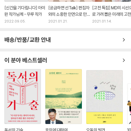
무엇을 향해 가는 일인지 조금씩 더 선명해졌으면 좋겠다… 그래서일 것이
[신간을 기다립니다] 아이
[궁금하면 선Talk] 편집자
[고전 특집] MD의 시선
다. 홀로 아름답게 삶의 주체로 살아가는 할머니들의 이야기에 매료되는
완 작가님께 - 무루 작가
와의 소중한 인연으로 만들
로 가려 뽑은 미래의 고
것은… 작고 귀엽고 아름답고 신기한 것들이 오밀조밀 공간을 채우고 사랑
어진 책 – 무루 편
2022.09.05.
2021.01.21.
2021.01.14.
으로 가득한 마음이 그곳에 깃들기를. 궁금한 것을 묻고 답하며 서로의 마
음에 어떤 흔적이 되기를. 슬프지만 아름다운 일들에 대해 함께 소리 내어
배송/반품/교환 안내
말할 수 있는 여정이 있기를 나는 기대하고 있다.”(5부 5장 「나는 조금 설
레며 기다린다」)
이 분야 베스트셀러
그리하여 우리는 그가 써내려간 문장 사이사이마다, 한발 앞서 길을 내는
사람의 뒷모습과 그가 남긴 흔적을 본다. 기꺼이 ‘쉽게 이해할 수 없는 사
람’을 자처하며 ‘자신의 삶을 완성해 나가는’ 사람의 걸음걸이가 얼마나 이
상하고 자유로운지, 얼마나 멀리 내달렸는지 말이다. 그뿐일까. 일러스트
레이터 서수연 작가의 몽환적이면서 야성미 넘치는 그림들은 저자 무루의
글과 공명하여, 우리가 모르는 세계의 문을 하나씩 열어젖히는 듯한 경험
을 선사한다. 책을 덮고 난 후에는 세계가 몇 칸쯤 넓어져 있을 것이다. 그
세계를 함께 걸어본 이는 안다. 그가 그린 지도가 얼마나 재미난지, 그 지도
에 함께한 이야기들은 또 얼마나 매력적인지. 몇 번이고 펼쳐보게 될지 모
른다.
독서의 기술
호의에 대하여
오독의 발견
1