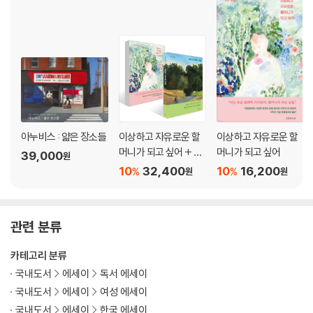
아누비스 : 얇은 장소들
이상하고 자유로운 할
이상하고 자유로운 할
머니가 되고 싶어 + 우
머니가 되고 싶어
39,000
원
리가 모르는 낙원 세트
10
32,400
10
16,200
%
%
원
원
관련 분류
카테고리 분류
국내도서
에세이
독서 에세이
국내도서
에세이
여성 에세이
국내도서
에세이
한국 에세이