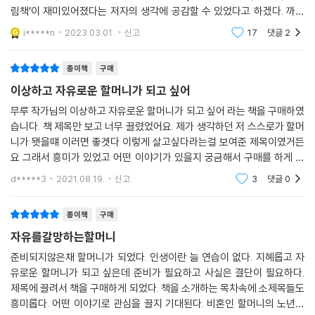
되었을 것이다. 이야기 속에서도 이야기 밖에서도 말이다. 수업에서 이 책
심했다」)
림책’이 재미있어졌다는 저자의 생각에 공감할 수 있었다고 하겠다. 까마
들을 소개할 때마다 우리가 함께 느꼈던 것은 일종의 희망이었다. 누군가
득한 시절 아이에게 그림책을 읽어주던 때의 기억이 되살아나기도 하
i*****n
2023.03.01.
신고
17
댓글
2
는 응원을 받았다고 했고, 누군가는 영감을 얻었다고도 했다. 이 할머니들
고, 이제는 오
-혼자 서는 마음과 세상 끝에 가닿으려는 마음
은 우리에게 무언가가 되고 싶다는 마음을 불러일으켰다. 이것은 비단 이
야기의 아름다움 때문만은 아니었을 것이다. 이야기 속에 담긴 단단한 심
종이책
구매
자유로운 삶을 지향하는 저자가 비혼을 결심할 무렵 그가 아는 어른 중에
지, 그러니까 쇠락해 가는 삶의 이면에는 분명 점진해 나아가는 생의 의미
이상하고 자유로운 할머니가 되고 싶어
비혼자가 없었다. 그 전과 후에도 그가 선택한 많은 일들에 모델이 될 만한
가 있을 거라는 희망 때문이었을 것이다.
실제 인물이 주변에 없었다. 그래서 그에게는 이야기가 필요했다. 꼭 두 사
무루 작가님의 이상하고 자유로운 할머니가 되고 싶어 라는 책을 구매하였
---「나는 조금 설레며 기다린다」중에서
습니다. 책 제목만 보고 너무 끌렸었어요. 제가 생각하던 저 스스로가 할머
람이 삶을 함께 꾸려가야 하는 걸까 고민하던 시기에 그는 『어디로 갔을까,
니가 됏을떄 이러면 좋겟다 이렇게 살고싶다라는걸 보여준 제목이였거든
나의 한쪽은』과 『떨어진 한쪽, 큰 동그라미를 만나』를 여러 번 읽으며 “어
나에게 노년이란 상실의 의미이기보다 완성의 의미다. 부디 그랬으면 좋겠
요 그래서 흥미가 있었고 어떤 이야기가 있을지 궁금해서 구매를 하게 되
떤 삶은 빈틈에서 완성”됨을, “누군가에게 함께란 각자의 속도로 나란히
다. 그래서 마침내 내 삶이 한 줄의 아름다운 유언이고 유산이 되기를 바란
었는데 생각보다는 좀 실망스러운 책이였어요ㅠㅠ 제목과는 관련 없는 스
굴러가는 일”임을 깨닫는다. 쓸데없는 일을 한다며 누구에게도 이해받지
d*****3
2021.08.19.
신고
3
댓글
0
다. 마거릿 와일드가 쓴 『할머니가 남긴 선물』과 미스카 마일즈가 쓴 『애니
토리가 이어지는 느
못하는 동안에는 햇빛과 이야기를 모으고 있다는 프레드릭을 비난하지 않
의 노래』처럼.
고 “잠잠히 자신들의 할 일을 하는 들쥐들의 너른 마음”을 떠올린다(『프레
종이책
구매
---「나는 조금 설레며 기다린다」중에서
드릭』).
자유를갈망하는할머니
준비되지않은채 할머니가 되었다. 인생이란 늘 연습이 없다. 지혜롭고 자
어딘가 조금씩 이상한 사람들이 어디에도 속할 필요 없이 저마다의 본성대
유로운 할머니가 되고 싶은데 준비가 필요하고 사실은 결단이 필요하다.
로 살기 바라는 그는 『쫌 이상한 사람들』 속 인물들의 이상하고도 사랑스
제목에 끌려서 책을 구매하게 되었다. 책을 소개하는 목차속에 소제목들도
러운 구석을 찾으며 그들을 바라보는 작가 미겔 탕코의 애정 가득한 눈을
흥미롭다. 어떤 이야기로 관심을 끌지 기대된다. 비혼인 할머니의 노년에
상상한다. 오해받아도 좋다고 말하는 저자는 그럼에도 서로를 이상理想스