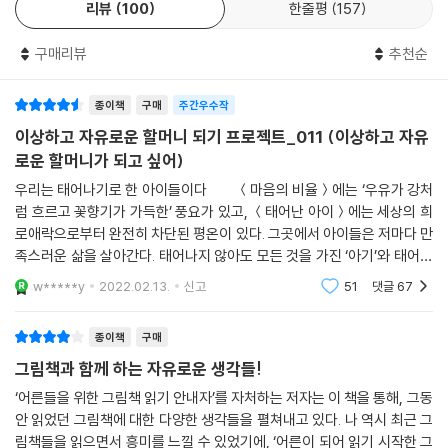
-태어나는 마음과 삽질하는 마음
리뷰
100
한줄평
157
모험은 내가 아닌 방식으로 나를 살아보는 일이다.
선명한 길을 따라 성큼성큼 걸어 나가는 듯 보이는 이가 정작 스스로는 지
구매리뷰
추천순
---「뭔가 또 다른 게 있을 거야」중에서
금도 ‘자라는 중’이라고 말한다. 몇 번이고 ‘태어나는 마음’을 반복하며 여
전히 “자신을 둘러싼 울타리를 수없이 넘나들며 어떤 것은 허물거나 새로
종이책
구매
주간우수작
경험은 한 번도 열어보지 못한 방의 문을 열고 들어가는 것이다. 그때마다
짓기도 하면서 지도를 만들어” 나가는 중이라고 말이다. 그런 그가 그려온
이상하고 자유로운 할머니 되기 프로젝트_011 (이상하고 자유
세계가 한 칸씩 넓어진다. 새로 문이 열리면 세계의 모양도 크기도 달라진
지도는 어떤 모양일까. 음악, 사진, 차, 식물, 온갖 다채로운 ‘구덩이’를 파
로운 할머니가 되고 싶어)
다.
면서 ‘삽질의 역사’를 써온 무루가 가장 공들여 그린 지도의 한 부분은 책과
---「고양이라는 이름의 문」중에서
우리는 태어나기로 한 아이들이다 ＜마음의 비율＞에는 ‘우유가 강처
글로 채워져 있다. 20대에는 아이들에게 글을 가르쳤고, 30대에는 청소년
럼 흐르고 꽃향기가 가득한’ 풍요가 있고, ＜태어난 아이＞에는 세상의 희
들과 인문서를 읽고 글을 썼으며, 40대인 지금은 어른들을 대상으로 그림
로애락으로부터 완전히 차단된 평온이 있다. 그곳에서 아이들은 저마다 만
아마도 어른이 된다는 건 모순과 부조리와 불행의 중력 속에서 힘껏 저항
책과 문장 수업을 한다. 가르친 이들의 성장을 지켜보고 독려하며 자신도
족스러운 삶을 살아간다. 태어나지 않아도 모든 것을 가진 ‘아기’와 태어나
하는 경험을 하나씩 늘려가는 일일지도 모른다. 그리고 동시에 그럴 수 없
그들과 함께 자라난 듯, 스스로 ‘늦된’ 사람이라고 표현하는 그의 글에는
지 않았으므로 아무것도 가질 필요가 없는 ‘아이’. 이유는 달라도
는 순간을 맞게 되었을 때는 그것을 잘 감내하는 일이기도 할 테다.
w*****y
2022.02.13.
신고
51
댓글
67
‘성장’과 ‘모험’이라는 키워드가 곳곳에 박혀 있다. 이 책은 어른의 삶에 끼
---「이 구멍을 메울 수 있을까」중에서
어드는 갖가지 ‘변수’ 속에서 수많은 ‘선택의 가능성’들을 발견해 나가는 이
종이책
구매
야기이기도 하다.
내가 ‘그럼에도 불구하고’ 했던 많은 선택은 대부분 자유롭고 싶어서였다.
그림책과 함께 하는 자유로운 생각들!
자신의 삶을 자기 의지대로 자유롭게 완성해 나가는 것. 생각만 해도 멋진
“우리는 모두 태어나기로 결심한 아이들이다. 성장은 언제나 균열과 틈, 변
‘어른들을 위한 그림책 읽기 안내자’를 자처하는 저자는 이 책을 통해, 그동
일이다. 그래서일 것이다. 홀로 아름답게 삶의 주체로 살아가는 할머니들
수와 모험들 사이에서 생겨난다. 그 속에서 수많은 ‘선택의 가능성’들을 발
안 읽었던 그림책에 대한 다양한 생각들을 펼쳐내고 있다. 나 역시 최근 그
의 이야기에 매료되는 것은. (...) 그들 모두가 주변 사람들에게 어떤 흔적이
견하며 조금씩 자신을 완성해 나가게 될 것이다.”(1부 1장 「태어나기로 결
림책들을 읽으면서 흥미를 느낄 수 있었기에, ‘어른이 되어 읽기 시작한 그