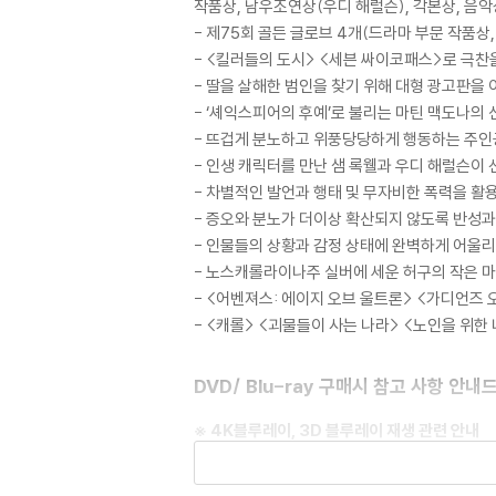
작품상, 남우조연상(우디 해럴슨), 각본상, 음
- 제75회 골든 글로브 4개(드라마 부문 작품상
- <킬러들의 도시> <세븐 싸이코패스>로 극찬을
- 딸을 살해한 범인을 찾기 위해 대형 광고판을
- ‘셰익스피어의 후예’로 불리는 마틴 맥도나의
- 뜨겁게 분노하고 위풍당당하게 행동하는 주인
- 인생 캐릭터를 만난 샘 록웰과 우디 해럴슨이
- 차별적인 발언과 행태 및 무자비한 폭력을 
- 증오와 분노가 더이상 확산되지 않도록 반성
- 인물들의 상황과 감정 상태에 완벽하게 어울
- 노스캐롤라이나주 실버에 세운 허구의 작은 마
- <어벤져스: 에이지 오브 울트론> <가디언즈 
- <캐롤> <괴물들이 사는 나라> <노인을 위한
DVD/ Blu-ray 구매시 참고 사항 안내
※ 4K블루레이, 3D 블루레이 재생 관련 안내
1) 4K UHD 디스크는 대용량의 데이터 전송
필수입니다.