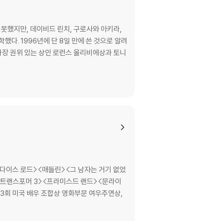
이 제한될 수 있습니다.
 못했지만, 데이비드 린치, 구로사와 아키라,
것으로 알려
에서 가장 권위 있는 상인 로런스 올리비에상과 토니
므로 신중한 구매 선택을 부탁드립니다.
않도록 완충 포장을 부탁드립니다.
다이스 로드><매들린><그 남자는 거기 없었
><트랜스포머 3><프라미스드 랜드><문라이
로 3회 미국 배우 조합상 영화부문 여우주연상,