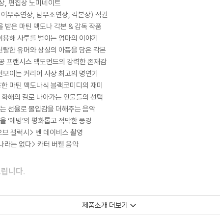
악상, 편집상 노미네이트
, 여우주연상, 남우조연상, 각본상) 석권
 받은 마틴 맥도나 각본 & 감독 작품
 이용해 사투를 벌이는 엄마의 이야기
 신랄한 유머와 상실의 아픔을 담은 각본
공 프랜시스 맥도먼드의 강력한 존재감
 선보이는 커리어 사상 최고의 명연기
활용한 마틴 맥도나식 블랙코미디의 재미
과 화해의 길로 나아가는 인물들의 선택
리는 선율로 몰입감을 더해주는 음악
을 ‘에빙’의 평화롭고 적막한 풍경
오브 갤럭시> 벤 데이비스 촬영
 나라는 없다> 카터 버웰 음악
드립니다.
이 필요하므로 4K전용 플레이어를 사용하셔야 합니다. 더불어 플레이어 소프트웨
제품소개 더보기