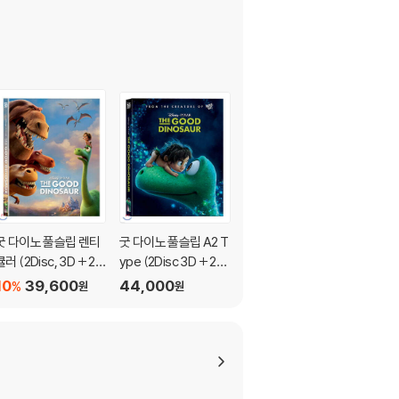
굿 다이노 풀슬립 렌티
굿 다이노 풀슬립 A2 T
번 애프터 리딩
큘러 (2Disc, 3D + 2D
ype (2Disc 3D + 2D
13,500
원
오링케이스 스틸북) :
스틸북) : 블루레이
10
39,600
44,000
%
원
원
블루레이