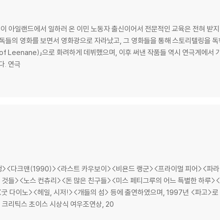
확인을 위해 개봉 시의 동영상을 요청할 수 있으며, 동영상이 없는 경우 교환/반품
님이 아일랜드에서 일하러 온 이민 노동자 출신이어서 전문적인 교육은 전혀 받지
하여 첨부하여 고객센터에 문의 바랍니다.
 보면서 영화광으로 자라났고, 그 영화들을 통해 스토리텔링을 독학했다. 1996년에 단 8일 만에 쓴 
 제품 개봉 전에만 운임비 부담 후 처리 가능합니다.
een of Leenane)」으로 화려하게 데뷔했으며, 이후 써낸 작품들 역시 연극계
수량이 한정되어 있고, 택배 이동 과정에서의 손상이 발생하면, 재 판매가 어려우
상 후보에 단골로 오를 만큼 높은 평가를 받았다. 연극
회송된 상품의 상태 확인 후 진행이 가능합니다. 택배 이동 중 파손이 발생하지 
><다크맨(1990)><라스트 카우보이><비욘드 랭군><프라이멀 피어><파라
운 것들><노스 컨츄리><돈 많은 친구들><미스 페티그루의 어느 특별한 하루
<굿 다이노><헤일, 시저!><개들의 섬> 등에 출연하였으며, 1997년 <파고>
회 크리틱스 초이스 시상식 여우조연상, 20