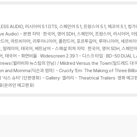
TV를 통해서만 재생 가능합니다.
 모서리 눌림 및 갈라짐이 발생할 수 있습니다. 반품을 원하실 경우 미개봉 상태
LESS AUDIO, 러시아어 5.1 DTS, 스페인어 5.1, 프랑스어 5.1, 체코어 5.1, 헝
한 인쇄 오류가 발생할 수 있습니다.
scriptive Audio) - 본편 자막 : 한국어, 영어 SDH, 스페인어, 프랑스어, 러
판매되기도 합니다. 보호필름 손상에 의한 교환/반품은 불가합니다.
란드어, 라트비아어, 리투아니아어, 폴란드어, 포르투갈어, 루마니아어, 세르비아
포장한 경우, 카톤박스 손상에 의한 교환/반품은 불가합니다.
 말레이어, 태국어, 베트남어 - 스페셜 피쳐 자막 : 한국어, 영어 SDH, 스페인
교환/반품 신청시 불량 확인을 위해 개봉 시의 동영상을 요청할 수 있으며, 동영상
어 - 화면비율 : Widescreen 2.39:1 - 디스크 타입 : BD-50 DUAL LAYE
Crews(윌러비와 뉴스팀의 만남) / Mildred Versus the Town(밀드레드 대 마을
ixon and Momma(딕슨과 엄마) - Crucify ’Em: The Making of Three B
에 대해서는 반품/교환이 불가하니 최신 소프트웨어로 업데이트된 DVD/BD 전용
 ‘식스 슈터’ (단편영화) - Gallery: 갤러리 - Theatrical Trailers: 영화 예고편
 경우가 있습니다. 디스크를 마른 천으로 닦으시거나, DVD 클리너 등 전용 제품
ler B(온라인 예고편 B)
문제로 정상적인 디스크도 재생이 불가능한 경우가 있습니다. 독립형 전용 플레이어
 있음을 알려드립니다.
 깨끗하지 않은 경우가 있으며, 상품의 불량이 아닙니다. 단, 재생에 이상이 