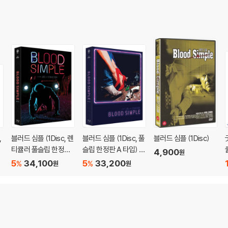
,
블러드 심플 (1Disc, 렌
블러드 심플 (1Disc, 풀
블러드 심플 (1Disc)
티큘러 풀슬립 한정판
슬립 한정판 A 타입) :
4,900
원
B 타입) : 블루레이
블루레이
5
34,100
5
33,200
%
%
원
원