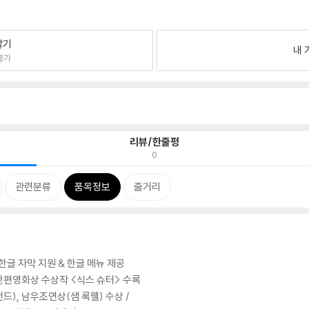
팔기
내 
불가
리뷰/한줄평
0
관련분류
품목정보
줄거리
한글 자막 지원 & 한글 메뉴 제공
단편영화상 수상작 <식스 슈터> 수록
), 남우조연상(샘 록웰) 수상 /