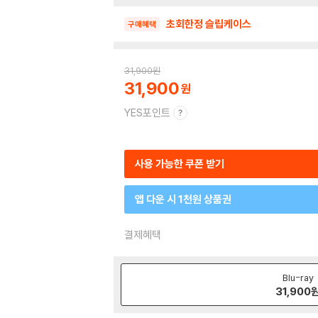
초회한정 슬립케이스
구매혜택
31,900
원
31,900
YES포인트
사용 가능한 쿠폰 받기
앱 다운 시 1천원 상품권
결제혜택
Blu-ray
31,900