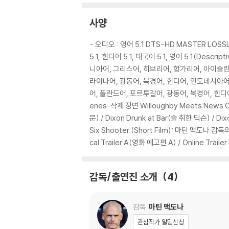
2) 3D 블루레이는 전용 플레이어와 3D 지원 
사양
※ 아웃케이스/구성품/포장 상태
1) 제작/배송 과정에서 경미한 아웃케이스 주름,
- 오디오 : 영어 5.1 DTS-HD MASTER LOSS
2) 스틸북 케이스 제작 과정에서 기포 혹은 경미
5.1, 힌디어 5.1, 태국어 5.1, 영어 5.1(De
3) 렌티큘러 스틸북의 경우, 보호필름이 붙어 
니아어, 그리스어, 히브리어, 헝가리어, 아이슬
4) 본품 보호를 위해 노란색의 카톤 박스로 재
라이나어, 광동어, 북경어, 힌디어, 인도네시아어,
5) 아웃케이스/구성품/포장 상태 불량에 의한 
어, 폴란드어, 포르투갈어, 광동어, 북경어, 힌디어, 태국
enes: 삭제 장면 Willoughby Meets News 
※ 디스크 재생 불량
문) / Dixon Drunk at Bar(술 취한 딕슨) / D
1) 기기 문제로 인해 발생하는 재생 불량 현상
Six Shooter (Short Film): 마틴 맥도나 감독의
2) 정전기와 먼지로 인해 재생이 원활하지 않은
cal Trailer A(영화 예고편 A) / Online Trai
3) 일부 PC 연결형 ODD의 경우 호환 상의 
량의 경우 교환 시에도 동일한 오류가 발생할 수
감독/출연진 소개
4
※ 디스크 외관 불량
디스크에 미세한 잔 흠집이 남아있거나 인쇄 면이
감독
마틴 맥도나
다.
관심작가 알림신청