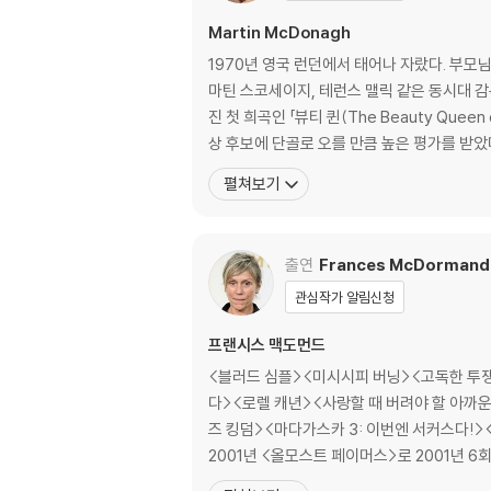
※ 교환/반품 안내
Martin McDonagh
1) 불량으로 인한 교환/반품 요청 시에는 불량 
1970년 영국 런던에서 태어나 자랐다. 부모
관련 사진과 동영상 및 재생 기기 모델명을 첨부
마틴 스코세이지, 테런스 맬릭 같은 동시대 감독들의 영화를
2) 사양 오인지, 오 구매, 변심 사유로의 반품은
진 첫 희곡인 「뷰티 퀸(The Beauty Qu
3) 스틸북 한정판, 초회 한정판의 경우 제작 
4) 한정판 상품의 변심, 오구매로 인한 반품은 
펼쳐보기
출연
Frances McDormand
관심작가 알림신청
프랜시스 맥도먼드
<블러드 심플><미시시피 버닝><고독한 투쟁
다><로렐 캐년><사랑할 때 버려야 할 아까
즈 킹덤><마다가스카 3: 이번엔 서커스다!>
2001년 <올모스트 페이머스>로 2001년 6