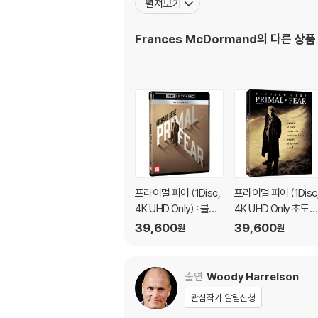
펼쳐보기
Frances McDormand
의 다른 상품
프라이멀 피어 (1Disc,
프라이멀 피어 (1Disc
4K UHD Only) : 블루
4K UHD Only 초도한
레이
정 슬립케이스) : 블루
39,600
39,600
원
원
레이
출연
Woody Harrelson
관심작가 알림신청