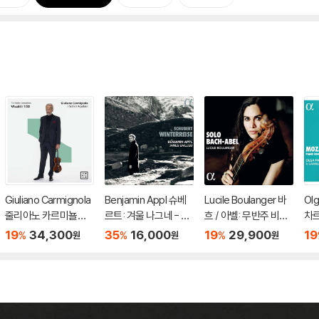
Giuliano Carmignola
Benjamin Appl 슈베
Lucile Boulanger 바
Ol
줄리아노 카르미뇰라
르트: 겨울 나그네 - 벤
흐 / 아벨: 무반주 비올
차르
비발디 100 (Vivaldi 1
야민 아플 (Schubert:
작품집 (Bach: Suite,
9번
19
34,300
35
16,000
19
29,900
19
%
%
%
원
원
원
00. 13 Violin Concert
Winterreise D911)
Solos, Sonata / Abe
art
os)
l: Solos)
s K
53