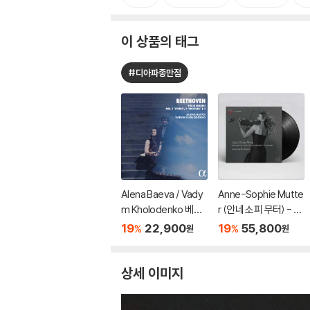
이 상품의 태그
#디아파종만점
Alena Baeva / Vady
Anne-Sophie Mutte
m Kholodenko 베토
r (안네 소피 무터) - Ea
벤: 바이올린 소나타 5
st Meets West [2L
19
22,900
19
55,800
%
%
원
원
번 '봄', 9번 '크로이처',
P]
3번 (Beethoven: Vio
lin Sonatas Nos. 5 "S
상세 이미지
pring", 9 'Kreutzer" &
3)