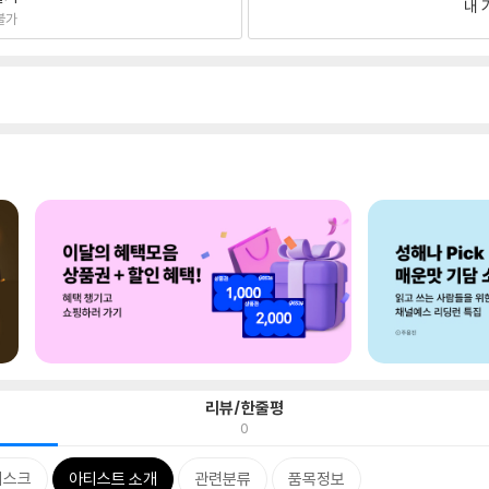
내 
불가
리뷰/한줄평
0
디스크
아티스트 소개
관련분류
품목정보