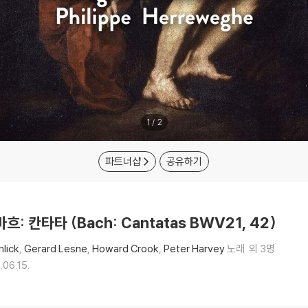
1
/
2
파트너샵
공유하기
 바흐: 칸타타 (Bach: Cantatas BWV21, 42)
hlick
Gerard Lesne
Howard Crook
Peter Harvey
노래
외 3명
.06.15.