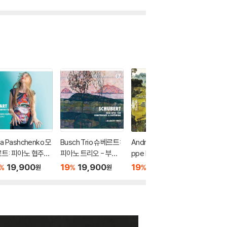
ga Pashchenko 모
Busch Trio 슈베르트:
Andreas Scholl / Phili
John Eli
트: 피아노 협주곡
피아노 트리오 - 부슈
ppe Herreweghe 바
슈만 / 
 '죄놈', 17번 (Moz
트리오 (Schubert: Tri
흐: 알토 독창을 위한 칸
협주곡 (S
19,900
19
19,900
19
22,200
19
2
%
%
%
%
원
원
원
: Piano Concerto
o D929, D28 'Sonat
타타
Grieg: 
.271 'Jenamy', K.4
ensatz', D897 'Nott
to)
)
urno')