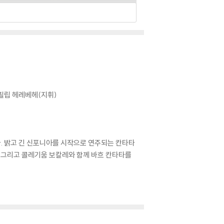
 필립 헤레베헤(지휘)
다. 밝고 긴 신포니아를 시작으로 연주되는 칸타타
얄 그리고 콜레기움 보칼레와 함께 바흐 칸타타를