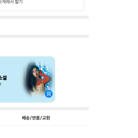
가게에서 팔기
배송/반품/교환