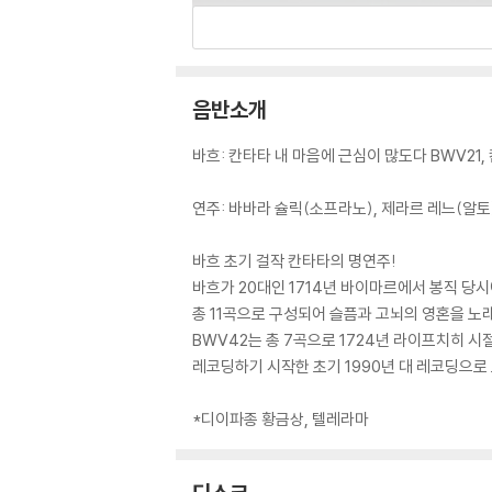
음반소개
바흐: 칸타타 내 마음에 근심이 많도다 BWV21
연주: 바바라 슐릭(소프라노), 제라르 레느(알토)
바흐 초기 걸작 칸타타의 명연주!
바흐가 20대인 1714년 바이마르에서 봉직 당시
총 11곡으로 구성되어 슬픔과 고뇌의 영혼을 노래
BWV42는 총 7곡으로 1724년 라이프치히 
레코딩하기 시작한 초기 1990년 대 레코딩으로
*디이파종 황금상, 텔레라마