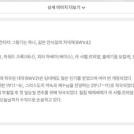
상세 이미지 더보기
, 칸타타 그렇기는 하나, 같은 안식일의 저녁에 BWV42
, 하워드 크룩(테너), 피터 하베이(베이스), 라 샤펠 르와얄, 콜레기움 보칼레,
에 작곡된 대작 BWV21은 당대에도 많은 인기를 얻었으며 여러 번 개정되었다.
한 1부(1~6), 그리스도의 약속과 예수님을 찬양하는 2부(7~11)로 작곡되었
시절 부활절 후 첫 일요일 연주를 위해 작곡되었다. 필립 헤레베헤가 라 샤펠 르와
 오늘날까지 수작으로 손꼽히고 있다.