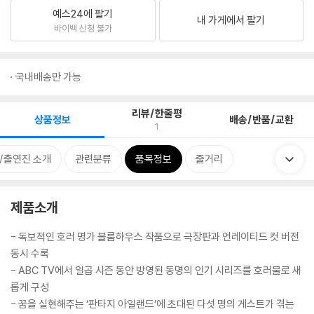
예스24에 팔기
내 가게에서 팔기
바이백 신청 불가
국내배송만 가능
리뷰/한줄평
상품정보
배송/반품/교환
1
/출연진 소개
관련분류
품목정보
줄거리
제품소개
- 독보적인 호러 명가 블룸하우스 작품으로 극장판과 언레이티드 컷 버전
동시 수록
- ABC TV에서 일곱 시즌 동안 방영된 동명의 인기 시리즈를 호러물로 새
롭게 구성
- 꿈을 실현해주는 ‘판타지 아일랜드’에 초대된 다섯 명의 게스트가 겪는