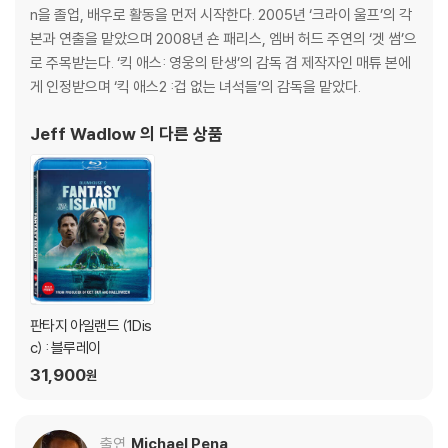
5) 아웃케이스/구성품/포장 상태 불량에 의한 교환/반품 신청시 불량 확
n을 졸업, 배우로 활동을 먼저 시작한다. 2005년 ‘크라이 울프’의 각
인을 위해 개봉 시의 동영상을 요청할 수 있으며, 동영상이 없는 경우 교
본과 연출을 맡았으며 2008년 숀 패리스, 엠버 허드 주연의 ‘겟 썸’으
환/반품이 제한될 수 있습니다.
로 주목받는다. ‘킥 애스: 영웅의 탄생’의 감독 겸 제작자인 매튜 본에
게 인정받으며 ‘킥 애스2 :겁 없는 녀석들’의 감독을 맡았다.
※ 디스크 재생 불량
1) 기기 문제로 인해 발생하는 재생 불량 현상에 대해서는 반품/교환이 불
Jeff Wadlow
의 다른 상품
가하니 최신 소프트웨어로 업데이트된 DVD/BD 전용 기기에서 재생하실
것을 권유해 드립니다.
2) 정전기와 먼지로 인해 재생이 원활하지 않은 경우가 있습니다. 디스크
를 마른 천으로 닦으시거나, DVD 클리너 등 전용 제품을 이용하면 대부분
해결됩니다.
3) 일부 PC 연결형 ODD의 경우 호환 상의 문제로 정상적인 디스크도 재
생이 불가능한 경우가 있습니다. 독립형 전용 플레이어 사용을 권장드리
며, ODD 사용으로 인한 재생 불량의 경우 교환 시에도 동일한 오류가 발
판타지 아일랜드 (1Dis
생할 수 있음을 알려드립니다.
c) : 블루레이
31,900
원
※ 디스크 외관 불량
디스크에 미세한 잔 흠집이 남아있거나 인쇄 면이 깨끗하지 않은 경우가
있으며, 상품의 불량이 아닙니다. 단, 재생에 이상이 있는 경우에는 불량으
출연
Michael Pena