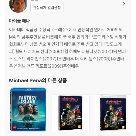
로 인한 반품/교환이 가능합니다.
관심작가 알림신청
※ 교환/반품 안내
마이클 페나
1) 불량으로 인한 교환/반품 요청 시에는 불량 확인을 위해 개봉 시의 동영
아카데미 작품상 수상작 <크래쉬>에서 인상적인 연기로 2006 AL
상을 요청할 수 있으며, 동영상이 없는 경우 교환/반품이 제한될 수 있습니
MA 의 남우주연상을 비롯해 미국 배우 협회와 브로드 캐스팅 비평가
다.
협회로부터 상을 받으며 연기파 배우로 주목 받고 있다. [필모그래
관련 사진과 동영상 및 재생 기기 모델명을 첨부하여 첨부하여 고객센터에
피]월드 트레이드 센터(2006)|윌 히메노 더블타겟(2007)|닉 멤피
문의 바랍니다.
스 로스트 라이언즈(2007)|조연배우 더 럭키 원스(2008)|주연배
2) 사양 오인지, 오 구매, 변심 사유로의 반품은 제품 개봉 전에만 운임비
우 옵저브 앤드 리포트(2009)|주연배우
부담 후 처리 가능합니다.
3) 스틸북 한정판, 초회 한정판의 경우 제작 수량이 한정되어 있고, 택배
Michael Pena
의 다른 상품
이동 과정에서의 손상이 발생하면, 재 판매가 어려우므로 신중한 구매 선
택을 부탁드립니다.
4) 한정판 상품의 변심, 오구매로 인한 반품은 회송된 상품의 상태 확인 후
진행이 가능합니다. 택배 이동 중 파손이 발생하지 않도록 완충 포장을 부
탁드립니다.