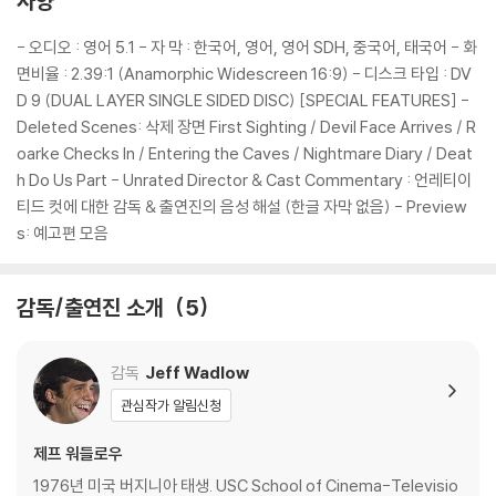
사양
DVD/ Blu-ray 구매시 참고 사항 안내드립니다.
※ 4K블루레이, 3D 블루레이 재생 관련 안내
- 오디오 : 영어 5.1 - 자 막 : 한국어, 영어, 영어 SDH, 중국어, 태국어 - 화
1) 4K UHD 디스크는 대용량의 데이터 전송이 필요하므로 4K전용 플레
면비율 : 2.39:1 (Anamorphic Widescreen 16:9) - 디스크 타입 : DV
이어를 사용하셔야 합니다. 더불어 플레이어 소프트웨어 최신 버전의 업데
D 9 (DUAL LAYER SINGLE SIDED DISC) [SPECIAL FEATURES] -
이트, 대용량 케이블 사용이 필수입니다.
Deleted Scenes: 삭제 장면 First Sighting / Devil Face Arrives / R
2) 3D 블루레이는 전용 플레이어와 3D 지원 TV를 통해서만 재생 가능합
oarke Checks In / Entering the Caves / Nightmare Diary / Deat
니다.
h Do Us Part - Unrated Director & Cast Commentary : 언레티이
티드 컷에 대한 감독 & 출연진의 음성 해설 (한글 자막 없음) - Preview
※ 아웃케이스/구성품/포장 상태
s: 예고편 모음
1) 제작/배송 과정에서 경미한 아웃케이스 주름, 모서리 눌림 및 갈라짐이
발생할 수 있습니다. 반품을 원하실 경우 미개봉 상태로 문의 부탁드립니
감독/출연진 소개
5
다.
2) 스틸북 케이스 제작 과정에서 기포 혹은 경미한 인쇄 오류가 발생할 수
있습니다.
감독
Jeff Wadlow
3) 렌티큘러 스틸북의 경우, 보호필름이 붙어 판매되기도 합니다. 보호필
관심작가 알림신청
름 손상에 의한 교환/반품은 불가합니다.
4) 본품 보호를 위해 노란색의 카톤 박스로 재포장한 경우, 카톤박스 손상
제프 워들로우
에 의한 교환/반품은 불가합니다.
1976년 미국 버지니아 태생. USC School of Cinema-Televisio