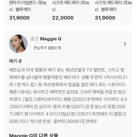
판타지 아일랜드 (1Dis
시크릿 헤드쿼터 (1Dis
시크릿 헤드쿼터 (1Dis
c) : 블루레이
c)
c) : 블루레이
31,900
22,000
31,900
원
원
원
출연
Maggie Q
관심작가 알림신청
매기 큐
베트남과 미국 혈통의 매기 큐는 패션모델과 TV 탤런트, 그리고 영
화배우를 넘나들며 맹활약중인 배우이다. 성룡 주연의 <러시아워 2>
와 <젠 엑스 캅> 등 액션영화에서 얼굴을 알린 매기 큐는 <네이키드
웨폰>에서는 섹시하고 매력적인 킬러로 그녀의 매력을 마음껏 발산
하였다. [필모그래피]네이키드 웨폰(2002)|주연배우 다이하드 4.0
(2007)|메이 린 삼국지-용의 부활(2007)|조영 분노의 핑퐁(200
7)|메기 웡 다이하드 4.0(디지털상영)(2007)|주연배우 더 클럽(2
008)|티나 엑스맨 탄생 : 울버린(2009)|조연배우
Maggie Q
의 다른 상품