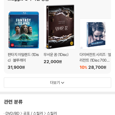
판타지 아일랜드 (1Dis
무서운 꿈 (1Disc)
다이버전트 시리즈 : 얼
c) : 블루레이
리전트 (1Disc 700장
22,000
원
풀슬립 넘버링 한정판)
31,900
10
28,700
%
원
원
: 블루레이
더보기
관련 분류
DVD/BD
공포 / 스릴러
스릴러