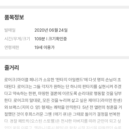
품목정보
발매일
2020년 06월 24일
시간/무게/크기
109분 | 크기확인중
연령제한
19세 이용가
줄거리
로어크(마이클 페나)가 소유한 ‘판타지 아일랜드’에 다섯 명의 손님이 초
대된다. 로어크는 그들 각자가 원하는 단 하나의 판타지를 실현시켜 주겠
다고 약속하는 한편, 마땅한 결론에 이르도록 순리대로 행동할 것을 당부
한다. 로어크의 말대로, 모든 것을 누리며 살고 싶은 제이디(라이언 한센)
와 브랙스(지미 O. 양) 형제는 쾌락을 만끽한다. 5년 전 앨런의 청혼을 거
절했던 것이 후회스러운 그웬 (매기 큐)은 그때로 돌아가 결정을 번복한
다. 경찰 패트릭(오스틴 스토웰)은 전사한 아버지를 따라 군인이 되고 싶
었던 꿈을 이루고, 멜라니(루시 헤일)은 학창 시절 자신을 따돌렸던 슬론