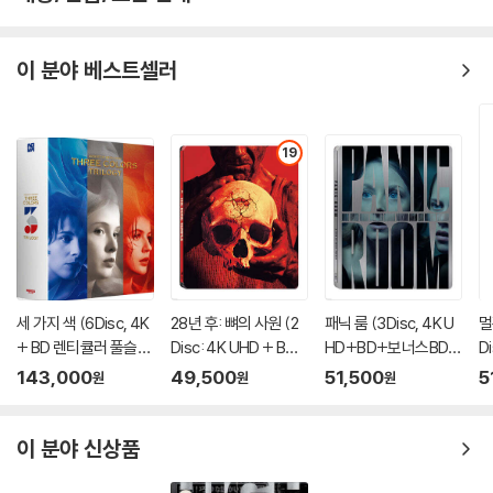
이 분야 베스트셀러
19
세 가지 색 (6Disc, 4K
28년 후: 뼈의 사원 (2
패닉 룸 (3Disc, 4K U
멀
+ BD 렌티큘러 풀슬립
Disc: 4K UHD + BD
HD+BD+보너스BD
D
트릴로지 박스 한정판)
스틸북 한정판) : 블루
스틸북 한정판) : 블루
슬
143,000
49,500
51,500
5
원
원
원
: 블루레이
레이
레이
e
이 분야 신상품