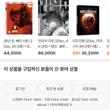
19
28년 후: 뼈의 사원 (2
천국와 지옥 (2Disc, 4
우주전쟁 (2Disc, 리마
조
Disc, 4K UHD + BD
K UHD + BD) : 블루레
스터 4K UHD+BD 슬
D
초회한정 슬립케이스
이
립케이스 한정판) : 블
44,500
86,000
20
35,200
2
%
원
원
원
한정판) : 블루레이
루레이
이 상품을 구입하신 분들이 산 분야 상품
로그인
최근 본 상품
주문/배송
고객센터 1544-3800
티켓 1544-6399
중고샵 1566-4295
eBook 1:1문의/채팅상담