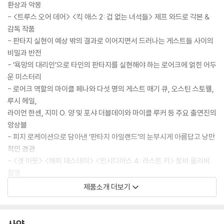
환상과 악몽
- <트루스 오어 데어> <킥 애스 2: 겁 없는 녀석들> 제프 와드로 각본 &
감독 작품
- 판타지 실현이 예상 밖의 결과로 이어지면서 드러나는 게스트들 사이의
비밀과 반전
- ‘욕망의 대리인’으로 타인의 판타지를 실현해야 하는 로어크에 얽힌 어두
운 미스터리
- 로어크 역할의 마이클 페나와 다섯 명의 게스트 매기 큐, 오스틴 스토웰,
루시 헤일,
라이언 한센, 지미 O. 양 및 포샤 더블데이와 마이클 루커 등 주요 출연진의
앙상블
- 피지 로케이션으로 담아낸 ‘판타지 아일랜드’의 눈부시게 아름답고 낭만
적인 경관
- <겟 아웃> <해피 데스데이> <인시디어스 4: 라스트 키> 토비 올리버
촬영
- <트루스 오어 데어> 숀 앨버트슨 편집 & <해피 데스데이> 베어 맥크레
제품소개 더보기
리 음악