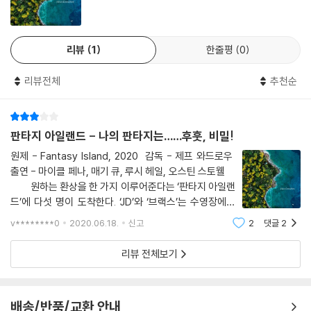
리뷰
1
한줄평
0
리뷰전체
추천순
판타지 아일랜드 - 나의 판타지는……후훗, 비밀!
원제 - Fantasy Island, 2020 감독 - 제프 와드로우
출연 - 마이클 페나, 매기 큐, 루시 헤일, 오스틴 스토웰
원하는 환상을 한 가지 이루어준다는 ‘판타지 아일랜
드’에 다섯 명이 도착한다. ‘JD’와 ‘브랙스’는 수영장에서
열리는 쭉쭉 빵빵 미녀들과의 파티를, ‘패트릭’은 군 복무
v********0
2020.06.18.
신고
2
댓글
2
중 돌아가신 아버지를 다시 만나기를, ‘그웬’은 사랑했던
사
리뷰 전체보기
배송/반품/교환 안내