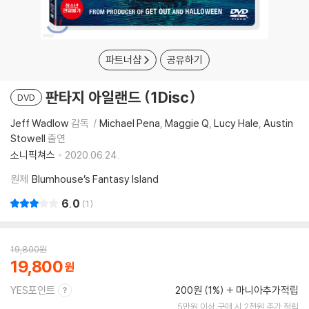
파트너샵
공유하기
판타지 아일랜드 (1Disc)
DVD
Jeff Wadlow
감독
Michael Pena
Maggie Q
Lucy Hale
Austin
Stowell
출연
소니픽쳐스
2020.06.24.
원제
Blumhouse’s Fantasy Island
6.0
1
19,800
원
19,800
YES포인트
200원 (1%)
마니아추가적립
5만원 이상 구매 시 2천원 추가 적립