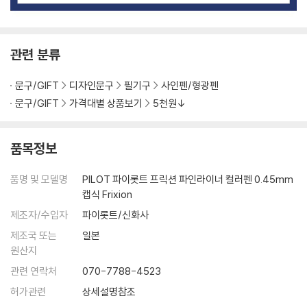
관련 분류
문구/GIFT
디자인문구
필기구
사인펜/형광펜
문구/GIFT
가격대별 상품보기
5천원↓
품목정보
품명 및 모델명
PILOT 파이롯트 프릭션 파인라이너 컬러펜 0.45mm
캡식 Frixion
제조자/수입자
파이롯트/신화사
제조국 또는
일본
원산지
관련 연락처
070-7788-4523
허가관련
상세설명참조