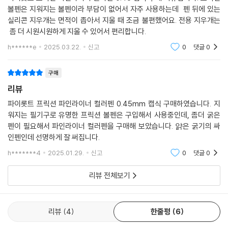
볼펜은 지워지는 볼펜이라 부담이 없어서 자주 사용하는데 펜 뒤에 있는
실리콘 지우개는 면적이 좁아서 지울 때 조금 불편했어요. 전용 지우개는
좀 더 시원시원하게 지울 수 있어서 편리합니다.
h******e
2025.03.22.
신고
0
댓글
0
구매
리뷰
파이롯트 프릭션 파인라이너 컬러펜 0.45mm 캡식 구매하였습니다. 지
워지는 필기구로 유명한 프릭션 볼펜은 구입해서 사용중인데, 좀더 굵은
펜이 필요해서 파인라이너 컬러펜을 구매해 보았습니다. 얅은 굵기의 싸
인펜인데 선명하게 잘 써집니다.
h*******4
2025.01.29.
신고
0
댓글
0
리뷰 전체보기
리뷰
4
한줄평
6