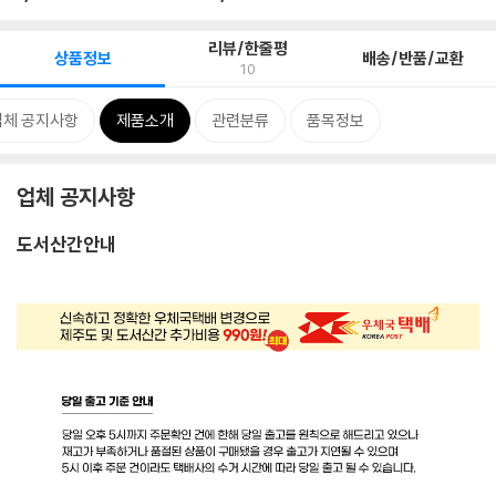
리뷰/한줄평
상품정보
배송/반품/교환
10
업체 공지사항
제품소개
관련분류
품목정보
업체 공지사항
도서산간안내