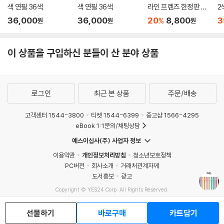
색 연필 36색
색 연필 36색
라인 프렌즈 한정판 5
2
색세트
36,000
36,000
20
8,800
3
%
원
원
원
이 상품을 구입하신 분들이 산 분야 상품
로그인
최근 본 상품
주문/배송
고객센터 1544-3800
티켓 1544-6399
중고샵 1566-4295
eBook 1:1문의/채팅상담
예스이십사(주) 사업자 정보
이용약관
개인정보처리방침
청소년보호정책
PC버전
회사소개
거래처관계자께
도서홍보
광고
Copyright © YES24 Corp. All Rights Reserved.
MATOM5
선물하기
바로구매
카트담기