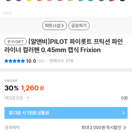
파트너샵
공유하기
[알앤비]PILOT 파이롯트 프릭션 파인
문구/GIFT
라이너 컬러펜 0.45mm 캡식 Frixion
10.0
판매지수
378
10
1,800
원
30
1,260
YES포인트
0원
앱 다운 시 1천원 상품권
결제혜택
최대 2,000원 즉시할인