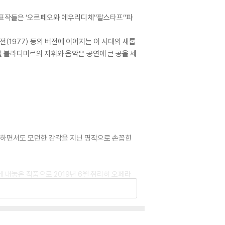
대표작들은 ‘오르페오와 에우리디체’‘팔스타프’‘파
버전(1977) 등의 버전에 이어지는 이 시대의 새롭
일 블라디미르의 지휘와 음악은 공연에 큰 공을 세
 충실하면서도 모던한 감각을 지닌 명작으로 손꼽힌
내놓은 작품으로 2019년 6월 취리히 오페라
멀한 무대 디자인에, 엠마 로이트의 고전적 의상이