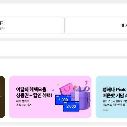
팔기
내 
불가