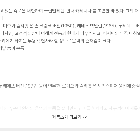
고 있는 슈푹은 내한하여 국립발레단 ‘안나 카레니나’를 초연한 바 있다. 그의 
다.
로미오와 줄리엣’은 존 크랑코 버전(1958), 케네스 맥밀란(1965), 누레예프 
대 디자인, 고전적 의상이 더해져 전통과 현대가 어우러지고, 러시아의 노장 미하
키에게 바치는 무용적 헌사라 할 정도로 음악의 존재감이 크다.
터뷰 등이 수록.
5), 누레예프 버전(1977) 등이 안무한 ‘로미오와 줄리엣’은 셰익스피어 원전에
안 슈푹이 원작의 음악과 흐름을 살리면서도 이를 해체하고 재구성하여 새롭게 
제품소개 더보기
엣’의 음악은 프로코피예프의 ‘로미오와 줄리엣’을 차용. 크리스티안 슈미트의 미니