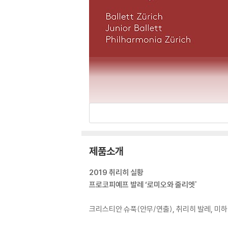
제품소개
2019 취리히 실황
프로코피예프 발레 ‘로미오와 줄리엣'
크리스티안 슈푹(안무/연출), 취리히 발레, 미