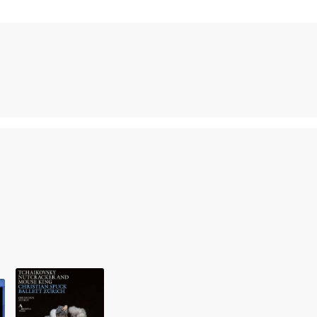
 세우고 있는 것이 미하일 블라디미르의 지휘와 음악이라고 생각하게 될 것이다.
. 카메라도 이 노장의 지휘 모습을 중간마다 부지런히 잡아내어, 이 프로덕션
문인 존 크랑코 무용원에서 발레 교육을 받았으며, 얀 라우어스가 이끄는 니드컴
. 1995년에 슈투트가르트 발레단에 입단했으며 2001년엔 상임안무가로 위
맡고 있으며, 대표작 중 하나인 ‘안나 카레니나’는 취리히 초연 이후 한국 국립발
오르페오와 에우리디체’‘팔스타프’‘파우스트의 겁벌’을 선보이기도 했고, 이번 ‘
취리히오페라하우스 프로덕션 영상물들은 훌륭한 해설지를 자랑하여 작품 이해를 십
드립니다.
이 필요하므로 4K전용 플레이어를 사용하셔야 합니다. 더불어 플레이어 소프트웨