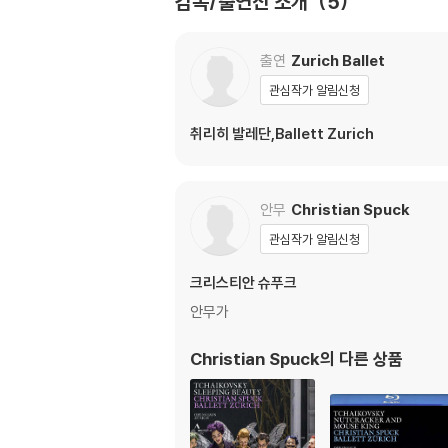
감독/출연진 소개
5
영상을 보다보면 무엇보다 이 프로덕션의 큰 힘을
출연
Zurich Ballet
기존 발레 프로덕션과 달리 많은 비중을 차지한다
관심작가 알림신청
크리스티안 슈푹(1969~)은 슈투트가르트의 명
취리히 발레단,Ballett Zurich
상블에서 본격적인 예술가로서의 경력을 시작했다
2012/13시즌부터 취리히발레단의 예술감독을 
안무
Christian Spuck
극에서도 명성의 문제작을 생산하고 있는 그는 ‘
할 예정이다.
관심작가 알림신청
악상투스(accentus) 레이블에서 발매하는 
크리스티안 슈푸크
유롭스키 인터뷰 등이 수록.
안무가
Christian Spuck
의 다른 상품
DVD/ Blu-ray 구매시 참고 사항 안내
※ 4K블루레이, 3D 블루레이 재생 관련 안내
1) 4K UHD 디스크는 대용량의 데이터 전송