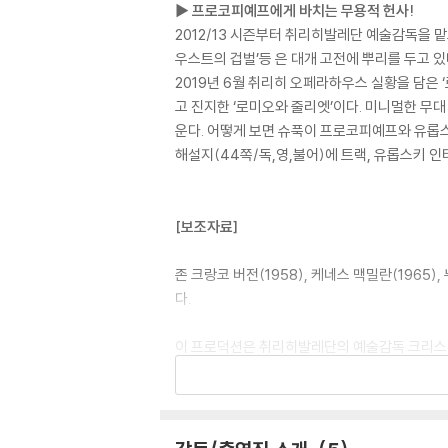
▶ 프로코피예프에게 바치는 무용적 헌사!
2012/13 시즌부터 취리히발레단 예술감독을 맡
우스트의 겁벌’등 은 대개 고전에 뿌리를 두고 있
2019년 6월 취리히 오페라하우스 실황을 담은 ‘
고 진지한 ‘로미오와 줄리엣’이다. 미니멀한 무
운다. 어떻게 보면 슈푹이 프로코피예프와 유롭스
해설지(44쪽/독,영,불어)에 트랙, 유롭스키 인
[보조자료]
존 크랑코 버전(1958), 케네스 맥밀란(196
다.
이 프로덕션은 취리히발레단의 예술감독 크리스티
하우스 실황이다.
총 3막(120분 분량)으로 된 ‘로미오와 줄리
더해져 전통과 현대가 어우러진다.