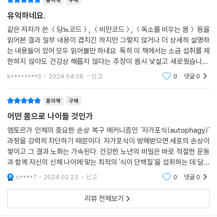
종이책
구매
고 높거나 낮은 수준이 주기적으로 순환해야 한다. 최적의 건강은 성장과
유익하네요.
장수의 균형에 있다.
인슐린 호르몬은 탄수화물과 단백질 둘 다에 민감하지만, 엠토르는 주로
---「3장 : 엠토르」중에서
같은 저자가 쓴 ＜당뇨코드＞, ＜비만코드＞, ＜독소를 비우는 몸＞ 등을
단백질에 의해서 자극받았다. 곰팡이와 싸우기 위해 박테리아가 생산한 라
읽어본 결과 일부 내용이 겹치긴 하지만 그렇지 않거나 더 상세히 설명하
파마이신은 엠토르를 차단하고 곰팡이의 성장 경로를 막아 휴면 상태로 만
는 내용들이 있어 모두 읽어볼만 하네요. 특히 이 책에서는 소금 섭취를 제
지방과 탄수화물을 너무 많이, 혹은 너무 적게 먹으면 해롭다는 문헌은 쌓
들었다. 사람의 경우 성장이 둔화되면 특정 유형의 암이 예방되므로 라파
한하지 않아도 건강상 해롭지 않다는 주장이 몹시 낯설고 새로웠습니다.
여 갔지만 단백질은 대체로 관심 밖이었다. 단백질을 더 먹어야 할까, 덜 먹
마이신은 유용한 암 치료제로 기능했다.
기존에 정설로 알려진 의학 지식들이 정답이 아니란 게 충격이었어요. 어
어야 할까? 어느 정도가 너무 많이 먹는 것일까? 어떤 단백질이 가장 좋을
k********5
2024.04.08.
신고
0
댓글
0
쩌다 소금이 고혈
까? 이 모두가 건강에 중요한 질문이다. 골격근, 뼈, 장기 등 인체를 구성하
라파마이신은 암뿐만이 아니라 대부분의 노화 관련 질병에 유용하게 작용
는 체계는 대부분 단백질로 이뤄져 있다. 인체의 생화학 작용을 조절하는
종이책
구매
했다. 그렇다면 엠토르의 성장 메커니즘을 늦추면 노화 관련 질병을 막고
효소와 호르몬 역시 단백질이다. 인체에는 25만~100만 개의 다양한 단백
노화 자체를 늦출 수 있지 않을까? 『어떤 몸으로 나이 들 것인가』의 저자들
어떤 몸으로 나이들 것인가
질 분자가 있다고 추정된다. …(중략)…
은 이런 가설을 세우고 그 해답을 세계 각지의 장수촌(블루존)에서 찾았
엠토르가 인체의 중요한 손상 복구 메커니즘인 '자가포식(autophagy)'
다.
과정을 강력히 차단하기 때문이다. 자가포식이 방해받으면 세포의 손상이
단백질이 풍부한 동물 식품(육류나 달걀)은 탄수화물이 풍부한 식품(빵이
쌓이고 그 결과 노화는 가속된다. 건강한 노년의 비밀은 바로 적절한 운동
나 쌀)보다 훨씬 비싸다. 부유한 서구 국가들은 단백질을 더 많이 먹는 경
과연 블루존인 오키나와, 샤르데냐, 로마린다 등의 100세 노인들은 모두
과 함께 자신의 신체 나이에 맞는 최적의 '식이 단백질'을 섭취하는 데 달려
향이 있어 단백질 과다 섭취의 위험이 크고 단백질 결핍의 위험은 적다. 식
엠토르를 상대적으로 덜 자극하는 식사를 하고 있었다. 장수는 운동과 함
있었다. 『어떤 몸으로 나이 들 것인가』는 말하자면, '탄수화물'과 '지방'에
c****7
2024.02.23.
신고
0
댓글
0
물 단백질은 아미노산 구성이 동물 단백질과 다르며, 이는 건강과 질병에
대한 탐구를
께 단백질 섭취를 자신의 몸에 최적화하는 것에서 비롯된다. 그렇다면 어
중요한 결과를 초래한다. 삶의 다양한 단계에서 인체에 필요한 단백질이
떤 단백질을 얼마나 먹어야 할까? 그 해답은 『어떤 몸으로 나이 들 것인가』
리뷰 전체보기
다르다. 단백질 섭취를 미세 조정하면 노화를 늦추고, 질병을 예방하며, 체
에 담겨 있다.
력을 높일 수 있다.