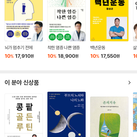
이 손실된다는 자료가 있다. 식물, 동물 상관없이 단백질을 더 섭취하는 것
이 유용할 수 있다. 식물 단백질에는 육류에 든 과량의 류신과 메티오닌(노
엠토르는 이 수리와 재건의 귀중한 과정인 자가포식을 방해하는 요인인데,
화를 촉진한다)이 없지만, 이 두 아미노산은 근육 성장을 극대화하는 데 도
단백질 섭취의 양과 시기를 최적화하면 엠토르의 활성화를 막을 수 있다.
움을 준다. 우리는 성장과 장수의 균형을 찾아야 한다.
엠토르의 경로는 자가포식을 멈추게 하는 가장 강력한 자극제이기 때문에
---「5장 : 식물 단백질 vs. 동물 단백질」중에서
매우 중요하다. 관건은 딱 적당한 수준의 단백질 섭취량, 즉 자신만의 골디
락스 단백질 양을 알아내는 것이다.
많은 노화 관련 질병은 지방뿐만 아니라 단백질의 과도한 성장이 특징이
뇌가 멈추기 전에
착한 염증 나쁜 염증
백년운동
살
다. 예를 들어, 알츠하이머병은 뇌에 단백질이 과도하게 축적되어 적절한
10
17,910
10
18,900
10
17,550
1
%
%
%
원
원
원
단백질이 너무 적으면 병이 생긴다. 단백질이 너무 많아도 병이 생긴다. 그
신호 전달을 차단하는 특징이 있다. 암은 각종 단백질을 포함한 많은 것들
렇다면 적당한 양은 어느 정도인가? 너무 적은 단백질은 파괴적인 근육 손
이 과도하게 성장하는 것이다. 오늘날 우리가 직면한 만성질환 중 다수가
실로 이어질 수 있고, 너무 많은 단백질은 오토파지를 멈추게 할 것이다. 펑
‘과잉 성장’의 질병이라면, 단백질을 분해하는 능력은 적절한 환경에서 건
박사는 최적의 단백질 섭취량을 계산하는 방법뿐만 아니라 연령별 섭취 타
이 분야 신상품
강을 위한 매우 강력한 도구다.
이밍에 대해서도 폭넓은 정보를 제공한다. 나는 내 웹사이트에 그와 인터
뷰한 전문을 게시했다. 나의 홈페이지(mercola.com)에서 그의 이름을
이는 건강에 강력한 영향을 미치는 세포 재활용 시스템인 자가포식의 힘일
검색하면 인터뷰 영상을 볼 수 있다.
수 있다. 반드시 단백질이 손실되는 단식 중에는 영양소 센서 엠토르가 감
소해, 오래되고 기능이 시원찮은 세포 일부가 분해되도록 몸을 자극한다.
이 책은 또한 수명을 연장시키고 수많은 노화 관련 질병으로부터 보호해
음식을 다시 먹으면 몸은 완전한 복구 주기 안에서 새로운 단백질을 만들
주는 유일한 비약물적 방법인 ‘간헐적 단식’과 ‘칼로리 제한’에 대해서도 폭
어 오래된 단백질을 대체한다. 오래된 부품을 그대로 사용하지 않고 새로
넓게 검토한다. 우리 모두는 깨끗한 물이 건강에 필수적이라는 것을 안다.
운 부품을 만드는 것이다. 오래된 부품을 새 부품으로 갈아 끼우는 것은 노