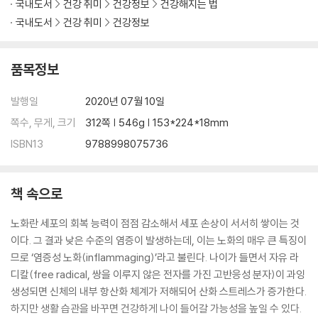
국내도서
건강 취미
건강정보
건강해지는 법
국내도서
건강 취미
건강정보
품목정보
발행일
2020년 07월 10일
쪽수, 무게, 크기
312쪽 | 546g | 153*224*18mm
ISBN13
9788998075736
책 속으로
노화란 세포의 회복 능력이 점점 감소해서 세포 손상이 서서히 쌓이는 것
이다. 그 결과 낮은 수준의 염증이 발생하는데, 이는 노화의 매우 큰 특징이
므로 ‘염증성 노화(inflammaging)’라고 불린다. 나이가 들면서 자유 라
디칼(free radical, 쌍을 이루지 않은 전자를 가진 고반응성 분자)이 과잉
생성되면 신체의 내부 항산화 체계가 저해되어 산화 스트레스가 증가한다.
하지만 생활 습관을 바꾸면 건강하게 나이 들어갈 가능성을 높일 수 있다.