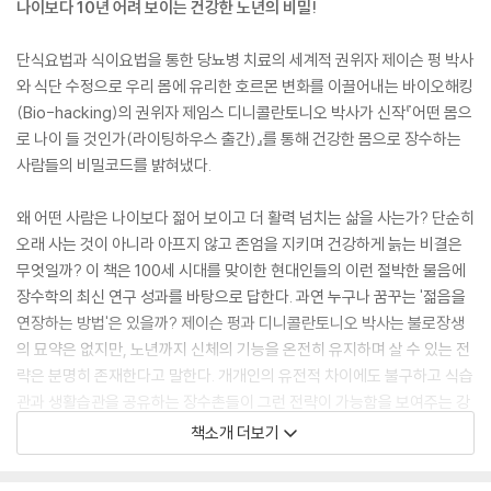
나이보다 10년 어려 보이는 건강한 노년의 비밀!
단식요법과 식이요법을 통한 당뇨병 치료의 세계적 권위자 제이슨 펑 박사
와 식단 수정으로 우리 몸에 유리한 호르몬 변화를 이끌어내는 바이오해킹
(Bio-hacking)의 권위자 제임스 디니콜란토니오 박사가 신작『어떤 몸으
로 나이 들 것인가(라이팅하우스 출간)』를 통해 건강한 몸으로 장수하는
사람들의 비밀코드를 밝혀냈다.
왜 어떤 사람은 나이보다 젊어 보이고 더 활력 넘치는 삶을 사는가? 단순히
오래 사는 것이 아니라 아프지 않고 존엄을 지키며 건강하게 늙는 비결은
무엇일까? 이 책은 100세 시대를 맞이한 현대인들의 이런 절박한 물음에
장수학의 최신 연구 성과를 바탕으로 답한다. 과연 누구나 꿈꾸는 '젊음을
연장하는 방법'은 있을까? 제이슨 펑과 디니콜란토니오 박사는 불로장생
의 묘약은 없지만, 노년까지 신체의 기능을 온전히 유지하며 살 수 있는 전
략은 분명히 존재한다고 말한다. 개개인의 유전적 차이에도 불구하고 식습
관과 생활습관을 공유하는 장수촌들이 그런 전략이 가능함을 보여주는 강
력한 증거이다.
책소개 더보기
저자들은 전 세계 장수촌 100세인들의 식습관으로부터 아주 중요한 공통