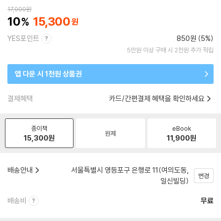
17,000
원
10
15,300
YES포인트
850원 (5%)
5만원 이상 구매 시 2천원 추가 적립
앱 다운 시 1천원 상품권
결제혜택
카드/간편결제 혜택을 확인하세요
종이책
eBook
원제
15,300
원
11,900
원
배송안내
서울특별시 영등포구 은행로 11(여의도동,
변경
일신빌딩)
배송비
무료