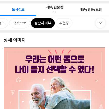
리뷰/한줄평
도서정보
배송/반품/교환
24
정보
책 속으로
출판사 리뷰
추천평
상세 이미지