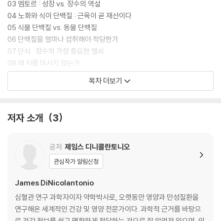
03 엠토르 : 성장 vs. 장수의 역설
04 노화와 식이 단백질 : 근육이 곧 재산이다
05 식물 단백질 vs. 동물 단백질
06 단백질을 얼마나 섭취해야 적당한가
07 단식 : 장수의 가장 중요한 열쇠
08 왜 차를 마시지 않는가
09 적포도주와 커피는 약인가 독인가
목차 더보기
10 소금과 마그네슘을 더 먹어야 하는 이유
11 건강한 지방과 해로운 지방
12 블루존 : 세계의 장수 마을
저자 소개
3
13 건강하게 나이 들기 위한 5단계 장수 솔루션
에필로그 _ 아프지 않고 존엄을 지키는 건강 습관
공저
제임스 디니콜란토니오
주석
관심작가 알림신청
역자후기 _ 성장과 장수의 줄다리기 속에 숨겨진 건강한 노년의 비밀
James DiNicolantonio
심혈관 연구 과학자이자 약학박사로, 오랫동안 영양과 만성질환을
연구해온 세계적인 건강 및 영양 전문가이다. 과학적 근거를 바탕으
로 건강 정보를 쉽고 명확하게 전달하는 것으로 잘 알려져 있으며, 인