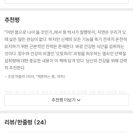
수적으로 증가한다.
복구 없이는 일어날 수 없다.
---「1장 : 노화」중에서
그렇다면 진화가 인체의 손상 복구 능력을 점점 완벽하게 끌어올릴 수 있
추천평
지 않을까? 아쉽게도 자연은 우리가 늙든 말든 상관하지 않는다. 유전자의
마모설과 마찬가지로 호르메시스는 성장과 수명은 근본적으로 상충 관계
차원에서 진화는 '개인의 수명'이 아니라 '유전자의 생존'에 중점을 두기 때
『어떤 몸으로 나이 들 것인가』에서 펑 박사가 말했듯이, 자연은 우리가 오
를 이룬다고 말해 준다. 생물체는 더 크고 더 빠르게 성장할수록 더 빨리 늙
문이다. 따라서 장년에 성장과 출산율을 높이지만 노년에 암의 위험을 증
래 살든 말든 관심이 없다. 하지만 신체의 모든 기능을 죽기 전까지 온전히
는다. 적대적 다면발현의 역할은 인생 초기에 유익한 일부 유전자가 나이
가시키는 유전자는 번식엔 유리하지만 수명을 줄인다. 하지만 이 유전자는
유지하기 위한 근본적인 전략은 존재한다. 바로 건강한 식단을 섭취하는
가 들어서는 해로울 수 있다는 사실에서 드러난다. …(중략)… 노화에 관한
개체가 아닌 종의 생존에 유리하므로 해당 개체군에 널리 퍼질 것이다.
것이다. 장수와 건강의 비결인 ‘오토파지’ 과정을 좌우하는 열쇠인 단백질
모든 이론은 이러한 본질적인 상충 관계를 지적한다. 이것이 중요하고 강
섭취량에 대한 중요한 내용이 이 책에 담겨 있다. 당신의 건강을 위해 강력
력한 정보인 이유는 특정 프로그램이 삶의 특정 시기에만 유익할 수 있기
이처럼 하나의 유전자가 겉보기에 상충하는 두 가지의 서로 다르고 무관한
히 추천한다.
때문이다. 예를 들어, 청소년기에는 성장해야 한다. 그러나 중년기와 노년
효과를 동시에 지니는 것을 '적대적 다면발현(antagonistic pleiotrop
기에는 이 높은 성장 프로그램이 조기 노화를 유발할 수 있어 느린 성장이
- 조셉 머콜라 (의사, 『케톤하는 몸』 저자)
y)'이라고 부른다. '성장(번식)'과 '장수(수명)'가 충돌할 때 진화는 언제나
더 효과적일 수 있다. 먹는 음식이 이 프로그래밍에 큰 영향을 미치므로 우
번식의 편에 선다. 그렇다면 노화의 파괴력에 대항하는 인간의 투쟁은 자
리는 의도적으로 식단을 바꿔 수명뿐만 아니라 신체가 제 기능을 다 유지
『어떤 몸으로 나이 들 것인가』는 생활 습관 교정을 위한 행동 계획을 제공
연에 대항하려는 무모한 시도일까?
하는 ‘건강 수명’도 지킬 수 있다.
한다. 이제 독자들은 건강을 지키고 수명을 연장하는 문을 스스로 열 수 있
추천평 더보기
---「1장 : 노화」중에서
게 되었다. 이 책은 가장 진보된 과학 연구에 뿌리를 두고서, 건강을 위해
『어떤 몸으로 나이 들 것인가』는 그렇지 않다고 말한다. 우리는 삶의 다양
누구라도 받아들일 수 있고 받아들여야만 하는 내용을 제공한다.
한 단계에서 ‘성장과 장수의 줄다리기’를 조율함으로써 건강하게 사는 기
모든 동물의 생존은 영양소 센서와 이를 성장 경로와 밀접하게 연결하는
리뷰/한줄평
24
간을 늘릴 수 있다. 즉 어떤 몸으로 나이 들 것인지 우리 스스로 결정할 수
- 데이비드 펄머터 (신경과 전문의, 뉴욕타임스 베스트셀러 1위 『그레인 브레인』 저
일에 달려 있다. 영양소를 감지한다고 알려진 경로로는 인슐린, 엠토르(m
있다. 그리고 그 열쇠는 바로 '무엇을 더 먹고, 덜 먹느냐'에 달려 있다.
자)