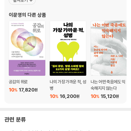
펼쳐보기
각을 지배하는가』, 『병 없이 살려면 의자부터 끊어라』, 『나의 두뇌가
보내는 하루』, 『설탕 중독』, 『지방을 태우는 몸』,『내 몸의 자생력을 깨
이문영
의 다른 상품
워라』, 『법왕 달라이라마』, 『긍
공감의 위로
나의 가장 가까운 적, 성
나는 어떤 죽음에도 익
병
숙해지지 않는다
10
17,820
%
원
10
16,200
10
15,120
%
%
원
원
관련 분류