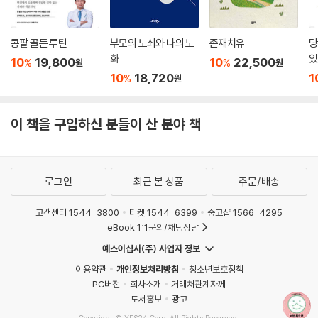
하지만 그는 더 나아가 왜 차가 물 다음으로 세계에서 두 번째로 인기 있는
화를 막는 과정이다.
음료이며 건강을 증진하기 위해 어떻게 차를 현명하게 사용할 수 있는지에
---「7장 : 단식」중에서
대해 많은 지식을 제공한다.
콩팥 골든 루틴
부모의 노쇠와 나의 노
존재치유
당
화
있
10
19,800
10
22,500
%
%
원
원
소금은 또한 음식의 맛을 더 달게 만들기 때문에 음식에 소금이 적게 들어
공동저자인 디니콜란토니오 박사는 가장 중요한 비필수아미노산인 글리
10
18,720
1
%
원
있으면 이를 보상하기 위해 설탕을 더 많이 먹게 된다. 사실 소금은 고혈압
신을 설명하고, 글루타티온 수치와 많은 필수 단백질을 증가시키는 것이
과 만성 신장병, 심혈관 질환 등 설탕이 유발하는 많은 질병의 원인으로 뭇
어떻게 건강을 향상시킬 수 있는지 훌륭하게 설명한다. 건강을 위한 추천
매를 맞아 왔다. 우리는 엉뚱한 백색 결정체를 비난했다. 전문가들은 소금
도서가 필요하다면 이 책을 강력히 권하고 싶다.
이 책을 구입하신 분들이 산 분야 책
을 적게 먹으면 해로운 부작용 없이 혈압을 낮출 수 있다고 판단해 소금을
줄이라고 권고했다. 그러나 이 가정은 오랫동안 부정확했다는 것이 알려졌
_ 조셉 머콜라, 『케톤하는 몸』 저자
다. 1973년 초, 유명한 뉴잉글랜드 의학 저널의 사설은 소금을 줄이면 호
로그인
최근 본 상품
주문/배송
르몬인 알도스테론과 안지오텐신 II, 교감신경 활성도가 증가한다고 우려
했다. 이런 호르몬의 수치가 높으면 심장병에 나쁜 것으로 알려져 있는데,
고객센터 1544-3800
티켓 1544-6399
중고샵 1566-4295
바로 이런 이유로 스피로놀락톤, ACE 억제제, 베타 차단제와 같은 생명 구
eBook 1:1문의/채팅상담
조 약물로 이들 호르몬을 막는다. 따라서 소금 제한처럼 호르몬을 증가시
예스이십사(주) 사업자 정보
킬 수 있는 행동은 위험하거나 치명적일 수 있다.
이용약관
개인정보처리방침
청소년보호정책
PC버전
회사소개
거래처관계자께
위험이 커진다는 점은 2011년 연구에서도 입증되었다. 2011년 연구에 따
도서홍보
광고
르면, 소금을 가장 적게 먹은 환자는 가장 많이 먹은 환자보다 심혈관 사망
Copyright © YES24 Corp. All Rights Reserved.