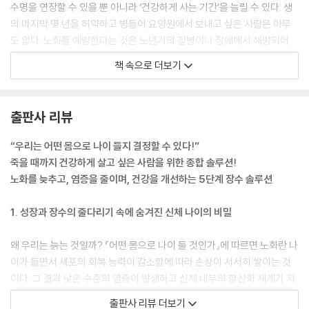
수명을 연장할 수 있을 뿐 아니라 ‘건강하게 사는 기간’을 늘릴 수 있다. 생
의 마지막 몇 년을 허약하고 병들어 요양원에서 보내고 싶은 사람은 아무
도 없다. 노화를 예방한다는 것은 노년기의 질병이나 장애에서 해방되어
활력과 활기에 차 삶에 열정을 갖고 건강하게 사는 기간을 늘린다는 뜻이
책 속으로 더보기
다. 이 책에서 장수는 노년이 아닌 젊음을 연장한다는 의미이다.
---「1장 : 노화」중에서
출판사 리뷰
왜 호르메시스가 노화에 중요할까? 다른 노화 이론들은 모든 손상이 나쁘
고 시간이 지나면서 쌓인다고 가정한다. 그러나 호르메시스 현상을 보면
“우리는 어떤 몸으로 나이 들지 결정할 수 있다!”
우리 몸에는 유익하고도 강력한 손상 복구 능력이 있음을 알 수 있다. 운동
죽을 때까지 건강하게 살고 싶은 사람을 위한 종합 솔루션!
을 예로 들어 보자. 근력 운동을 하면 근육이 미세하게 찢어진다. 좋지 않아
노화를 늦추고, 염증을 줄이며, 건강을 개선하는 5단계 장수 솔루션
보이지만 근육을 회복하는 과정에서 근육이 더 강해진다. 중력은 뼈에 스
트레스를 가한다. 달리기와 같은 체중 부하 운동은 뼈에 미세한 골절을 유
1. 성장과 장수의 줄다리기 속에 숨겨진 신체 나이의 비밀
발한다. 이를 복구하는 과정에서 뼈는 더 강해진다. 우주의 무중력 상태는
정반대의 상황이다. 중력이라는 스트레스가 없으면 뼈에 구멍이 생겨(골
왜 우리는 늙는 것일까? 『어떤 몸으로 나이 들 것인가』에 따르면 노화란 나
다공증) 약해진다. 손상이 모두 나쁜 것은 아니다. 사실 작은 손상은 좋다.
이가 들면서 세포의 회복 능력이 감소함에 따라 손상이 서서히 쌓이는 것
재생이 주기적으로 이루어진다는 의미니까 말이다. 근육이나 뼈 같은 조직
이다. 그 결과 낮은 수준의 염증이 발생하고 신체 내부의 항산화 체계가 저
이 붕괴해도 호르메시스로 인해 더욱 강해져 스트레스를 더 잘 견딜 수 있
해된다. 이렇게 신체 효율이 떨어지면 결국 질병과 사망의 위험은 기하급
출판사 리뷰 더보기
게 된다. 근육과 뼈는 더 강하게 성장할 수 있다. 하지만 이 성장은 붕괴와