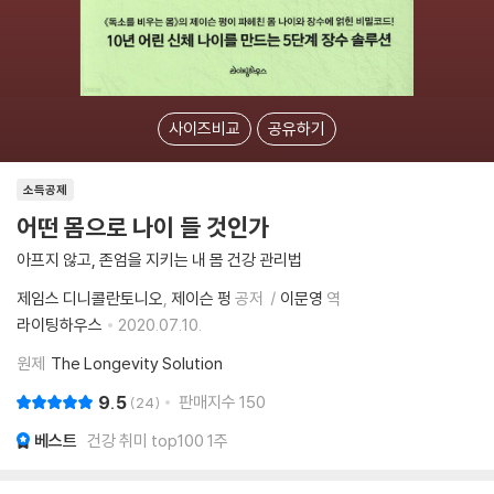
사이즈비교
공유하기
소득공제
어떤 몸으로 나이 들 것인가
아프지 않고, 존엄을 지키는 내 몸 건강 관리법
제임스 디니콜란토니오
제이슨 펑
공저
이문영
역
라이팅하우스
2020.07.10.
원제
The Longevity Solution
9.5
판매지수
150
24
베스트
건강 취미 top100 1주