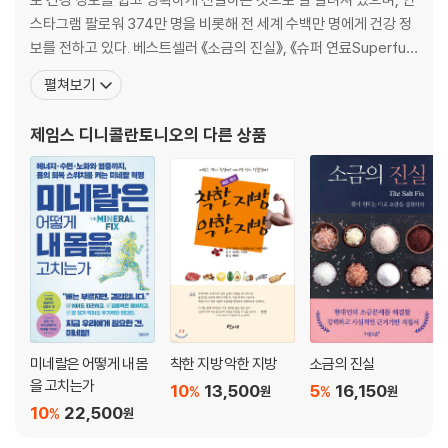
스타그램 팔로워 374만 명을 비롯해 전 세계 수백만 명에게 건강 정
보를 전하고 있다. 베스트셀러 《소금의 진실》, 《슈퍼 연료Superfue
l》, 《어떤 몸으로 나이 들 것인가》, 《면역 픽스The Immunity Fix》
펼쳐보기
등 여러 건강서를 집필했으며, 건강 정책과 의학 연구에도 폭넓게 기
여하고 있다. 2014년 12월 <뉴욕타임스>에 기고한 설탕 중독 관련
제임스 디니콜란토니오
의 다른 상품
칼럼은 발행 후
미네랄은 어떻게 내 몸
착한 지방 악한 지방
소금의 진실
을 고치는가
10
13,500
5
16,150
%
%
원
원
10
22,500
%
원