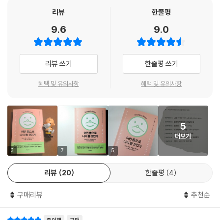
TOR, 포유류 라파마이신 표적 단백질 : 세포 내 단백질 합성 조절의 신호
리뷰
한줄평
전달인자로서 적당하면 성장을 촉진하지만, 과도하면 암을 유발하고 노화
2. 건강한 장수의 핵심 조절자, 식이 단백질
만성적인 건강 문제와 폭발적으로 증가하는 의료비 앞에서, 디니콜란토니
를 촉진한다-옮긴이), AMPK(AMP 활성 단백질 인산화효소 : 세포 내 에
9.6
9.0
오와 제이슨 펑은 무병장수에 대한 흥미진진한 이야기와 의학적 근거에 기
너지 고갈시 농도가 증가하는 AMP라는 물질을 인식해서 활성이 증가되
1972년 캐나다 몬트리올의 제약회사에서 일하던 수렌 세갈 박사는 이스
초한 실용적 도구를 제공한다. 『어떤 몸으로 나이 들 것인가』는 평생토록
는 인산화효소-옮긴이) 세 가지가 있다. 수명 연장은 성장과 대사를 줄이
터섬의 토양 표본에서 강력한 항진균 화합물을 분리한 후에 섬의 원래 이
활기찬 인생을 살고 싶은 모두가 읽어야 할 책이다.
는 데 달려 있으므로, 식단을 조절해 영양소 감지 경로를 줄이는 것이 가장
리뷰 쓰기
한줄평 쓰기
름을 따서 '라파마이신'이라고 명명했다. 그는 무좀의 국소 치료를 위해 항
- 닥터 윌 콜 (『케토채식』 저자)
좋다. 인슐린을 줄이고(칼로리를 낮추되, 더 구체적으로 정제된 곡물과 당
진균 크림을 만들려 했지만 이 발견은 훗날 더 거대한 사건이 되었다.
줄이기), 엠토르를 낮추며(동물 단백질을 줄이고 식물 단백질을 늘리기),
혜택 및 유의사항
혜택 및 유의사항
AMPK를 활성화하면(칼로리 낮추기) 수명이 늘어난다.
『어떤 몸으로 나이 들 것인가』는 깊이 있는, 하지만 누구나 쉽게 따라 할 수
라파마이신은 면역억제제로써 유용했는데 1999년 과학자들은 이 약이 암
---「2장 : 칼로리 제한이라는 양날의 검」중에서
있는 장수의 도구를 제공한다. 이 책을 강력하게 추천한다.
발생률을 높이는 대부분의 면역억제제와 달리 오히려 암의 위험을 줄인다
는 것을 발견했다. 라파마이신은 세포가 증식하는 것을 막고 새로운 종양
- 마크 하이먼 (의사, 『푸드 픽스』 저자)
5
라파마이신을 장기 사용하면 인슐린 저항성이 생기고 콜레스테롤과 중성
을 예방하고 기존 종양을 치료했다. 결국 과학자들은 이 약물과 상호작용
더보기
지방 수치가 높아진다. 하지만 라파마이신을 간헐적으로 사용하면 부작용
하는 세포 내 표적을 찾아냈다.
디니콜란토니오와 제이슨 펑은 장수법에 대한 획기적인 관점을 제시한다.
3
7
5
발생률이 낮아질 수 있어 약의 잠재력이 완전히 발휘될 수도 있다. 단기 간
그들은 구할 수 있는 모든 연구 결과를 세세히 분석해, 건강을 최적화하고
헐적 치료는 수명을 연장하고 질병을 줄일 수 있다. 5일마다 한 번씩 라파
라파마이신은 전에는 알려진 바 없던 엠토르(mTOR), '기계적 라파마이
리뷰
20
한줄평
4
수명을 늘리는 실질적이며 실천하기 쉬운 지침을 내놓았다.
마이신을 투여하자 포도당 내성에 영향을 미치지 않고 T세포에 유의미한
신 표적(mechanistic target of rapamycin)'이라고 이름 붙인 생화학
- 아심 말호트라 (심장 전문의, 근거중심의학 교수)
영향을 미쳤다. 연속적이 아니라 간헐적으로 엠토르를 차단하는 방식이 매
적 경로로 이끌었다. 이 '영양소 감지 경로' 엠토르는 모든 생명체에게 매우
구매리뷰
추천순
우 중요한 이유는, 포식과 단식을 일정 기간 오락가락하는 것이 인체에 자
근원적인 것이었다. 의학계는 수천 년 동안 이 근본적인 생물학 체계를 알
연스럽기 때문이다. 인슐린과 엠토르는 지속해서 높거나 낮게 유지되지 않
지 못했다.