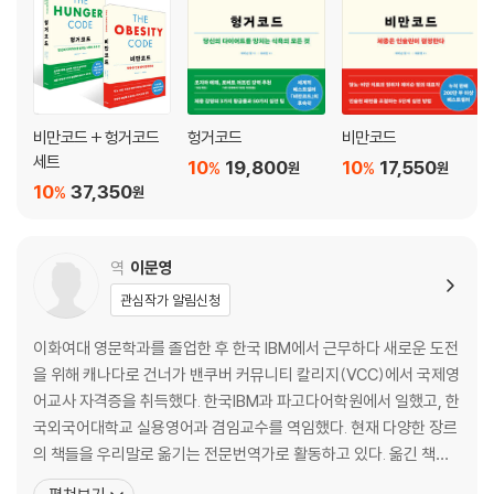
비만코드 + 헝거코드
헝거코드
비만코드
세트
10
19,800
10
17,550
%
%
원
원
10
37,350
%
원
역
이문영
관심작가 알림신청
이화여대 영문학과를 졸업한 후 한국 IBM에서 근무하다 새로운 도전
을 위해 캐나다로 건너가 밴쿠버 커뮤니티 칼리지(VCC)에서 국제영
어교사 자격증을 취득했다. 한국IBM과 파고다어학원에서 일했고, 한
국외국어대학교 실용영어과 겸임교수를 역임했다. 현재 다양한 장르
의 책들을 우리말로 옮기는 전문번역가로 활동하고 있다. 옮긴 책으
로는 『그레인 브레인』, 『힐링 코드』, 『치유 혁명』, 『무엇이 우리의 생