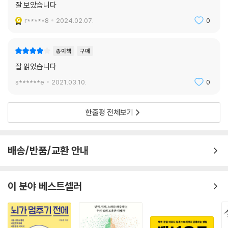
는 낮출 필요가 있을지도 모른다). 하루에 한 번만 먹거나 하루에 8시간 동
잘 보았습니다
【전문가 특별 리뷰】
안만 먹는 등 식사 시간을 한정해서 식사 빈도를 낮추면 칼로리나 단백질
r*****8
2024.02.07.
0
을 전반적으로 줄이지 않고 자가포식을 활성화할 수 있다.
제이슨 펑 박사가 『어떤 몸으로 나이 들 것인가』에서 말했듯이, “진화는 우
리가 나이를 먹든 말든, 죽든 살든 상관하지 않는다. 진화는 개체가 아닌 종
단식 기간이 길어져 단백질 섭취량이 감소하면 면역계 세포의 재생을 통해
종이책
구매
의 생존을 보장한다. 당신이 아이를 낳으면, 당신이 생존하지 않더라도 유
노화를 예방하는 효과가 뚜렷해진다. 단식을 모방하는 다른 식단들도 어느
잘 읽었습니다
전자는 살아남을 수 있으므로 종이 더 오래 살게 하는 자연선택은 없다.”
정도 이로울 수 있다. 몇 시간에서 며칠 동안 단백질 섭취를 줄이면 많은 혜
하지만 그렇다고 해서 가능한 오래, 건강하게 살기 위한 접근법을 우리가
s******e
2021.03.10.
0
택을 얻을 수 있다. 단백질을 평소대로 다시 섭취하면 근육이 자극을 받아
활용할 수 없다는 뜻은 아니다. 분명히 모든 기능을 노년까지 온전히 유지
재생한다. 이 단백질 순환 체계는 근육 손실을 막으면서 수명을 연장할 수
하기 위한 근본적인 전략은 존재한다. 그중 하나는 건강한 식단을 섭취하
있다. 이러한 생리학적 원리에 근거하여 저탄수화물, 중단백질, 고지방 식
한줄평 전체보기
는 것이다.
단(케토제닉 다이어트)을 섭취하면 칼로리 제한의 이점을 많이 얻게 된다.
---「4장 : 노화와 식이 단백질」중에서
펑 박사는 『어떤 몸으로 나이 들 것인가』에서 최신 장수학의 가장 좋은 조
배송/반품/교환 안내
언들을 훌륭히 정리해 냈다. 특히 흥미로웠던 부분은 단백질이 얼마나 필
적절한 양의 단백질 섭취는 힘을 키워야 하는 운동선수와 보디빌더뿐만 아
요한지에 대한 그의 평가와 단백질 섭취의 타이밍이었다. 건강하게 오래
니라 건강과 밀접한 다른 제지방 조직(근육과 뼈 포함)을 유지해야 하는
사는 가장 중요한 비결이 ‘오토파지’ 과정을 활성화시키는 데 있기 때문이
노인들에게도 중요하다. 단백질을 적정량으로 섭취하고 있다면 공급원이
이 분야 베스트셀러
다. 오토파지는 그리스어로 ‘스스로 먹는다’는 뜻으로, 우리의 몸이 손상되
무엇이든 거의 차이가 없다. 채식주의든 육류를 함유한 식단이든 단백질
고 결함이 있는 세포 내 원소들을 표적으로 삼아 리소좀으로 보낸 후, 소화
섭취량이 같다면 근육을 만드는 효과가 똑같이 좋았다. 노인의 경우 근 성
시켜 미토콘드리아 같은 새로운 단백질과 구조로 재활용하는 과정을 설명
장 저항으로 인해 일일 단백질 권장량(kg당 하루 0.8g)만 먹어서는 근육
한 것이다.