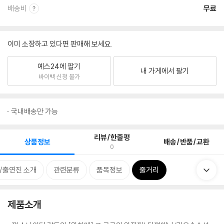
배송비
무료
이미 소장하고 있다면 판매해 보세요.
예스24에 팔기
내 가게에서 팔기
바이백 신청 불가
국내배송만 가능
리뷰/한줄평
상품정보
배송/반품/교환
0
/출연진 소개
관련분류
품목정보
줄거리
제품소개