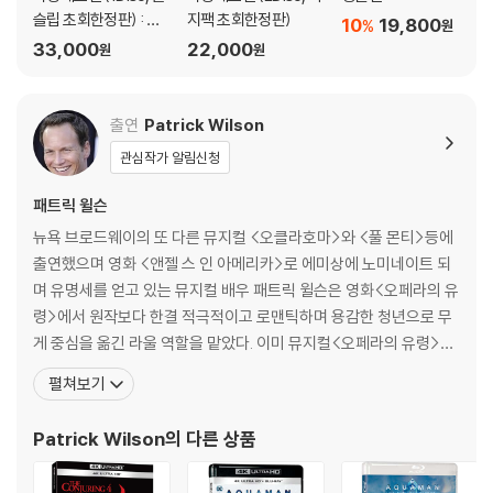
슬립 초회한정판) : 블
지팩 초회한정판)
10
19,800
%
원
루레이
33,000
22,000
원
원
출연
Patrick Wilson
관심작가 알림신청
패트릭 윌슨
뉴욕 브로드웨이의 또 다른 뮤지컬 <오클라호마>와 <풀 몬티>등에
출연했으며 영화 <앤젤 스 인 아메리카>로 에미상에 노미네이트 되
며 유명세를 얻고 있는 뮤지컬 배우 패트릭 윌슨은 영화<오페라의 유
령>에서 원작보다 한결 적극적이고 로맨틱하며 용감한 청년으로 무
게 중심을 옮긴 라울 역할을 맡았다. 이미 뮤지컬<오페라의 유령>의
오디션을 통해 패트릭과의 안면이 있던 앤드류 로이드 웨버 역시 그
펼쳐보기
의 캐스팅에 "패트릭은 살아 있는 음유시인 그 자체"라는 말로 흡족함
을 드러내기도 했다.[필모그래피]오페라의 유령(2004)|라울 리틀
Patrick Wilson
의 다른 상품
칠드런(2006)|브래드 아담슨 이브닝(2007)|주연배우