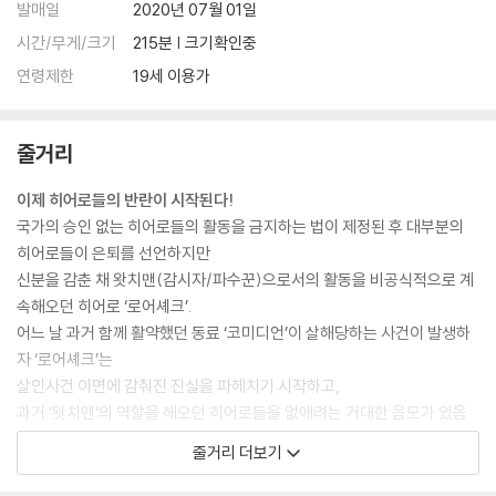
발매일
2020년 07월 01일
시간/무게/크기
215분 | 크기확인중
연령제한
19세 이용가
줄거리
이제 히어로들의 반란이 시작된다!
국가의 승인 없는 히어로들의 활동을 금지하는 법이 제정된 후 대부분의
히어로들이 은퇴를 선언하지만
신분을 감춘 채 왓치맨(감시자/파수꾼)으로서의 활동을 비공식적으로 계
속해오던 히어로 ‘로어셰크’.
어느 날 과거 함께 활약했던 동료 ‘코미디언’이 살해당하는 사건이 발생하
자 ‘로어셰크’는
살인사건 이면에 감춰진 진실을 파헤치기 시작하고,
과거 ‘왓치맨’의 역할을 해오던 히어로들을 없애려는 거대한 음모가 있음
을 깨닫게 된다.
줄거리 더보기
진정한 초능력을 가진 단 한 명을 제외하고 모두 은퇴해서 평범한 삶을 살
고 있는 과거의 히어로들.