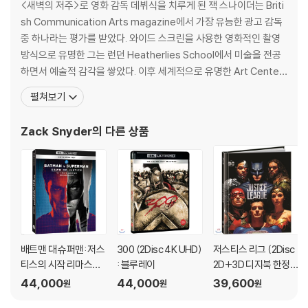
<새벽의 저주>로 영화 감독 데뷔식을 치루게 된 잭 스나이더는 Briti
생이 불가능한 경우가 있습니다. 독립형 전용 플레이어 사용을 권장드리
sh Communication Arts magazine에서 가장 유능한 광고 감독
며, ODD 사용으로 인한 재생 불량의 경우 교환 시에도 동일한 오류가 발
중 하나라는 평가를 받았다. 와이드 스크린을 사용한 영화적인 촬영
생할 수 있음을 알려드립니다.
방식으로 유명한 그는 런던 Heatherlies School에서 미술을 전공
하면서 예술적 감각을 쌓았다. 이후 세계적으로 유명한 Art Center
※ 디스크 외관 불량
College of Design in Pasadena에서 자신의 대범한 영화적인 촬
디스크에 미세한 잔 흠집이 남아있거나 인쇄 면이 깨끗하지 않은 경우가
펼쳐보기
영 기법을 발전시켜 세계적인 인정을 받게 되었다. 튜니지에서 촬영
있으며, 상품의 불량이 아닙니다. 단, 재생에 이상이 있는 경우에는 불량으
한 자동차 랜드 로버의 광고에서도, 뉴욕 거리에서 로버트 드니로와
로 인한 반품/교환이 가능합니다.
Zack Snyder
의 다른 상품
함께
※ 교환/반품 안내
1) 불량으로 인한 교환/반품 요청 시에는 불량 확인을 위해 개봉 시의 동영
상을 요청할 수 있으며, 동영상이 없는 경우 교환/반품이 제한될 수 있습니
다.
관련 사진과 동영상 및 재생 기기 모델명을 첨부하여 첨부하여 고객센터에
문의 바랍니다.
배트맨 대 슈퍼맨: 저스
300 (2Disc 4K UHD)
저스티스 리그 (2Disc
2) 사양 오인지, 오 구매, 변심 사유로의 반품은 제품 개봉 전에만 운임비
티스의 시작 리마스터
: 블루레이
2D+3D 디지북 한정
부담 후 처리 가능합니다.
링 (1Disc, 4K UHD O
판) : 블루레이
44,000
44,000
39,600
원
원
원
3) 스틸북 한정판, 초회 한정판의 경우 제작 수량이 한정되어 있고, 택배
nly 슬립케이스 한정