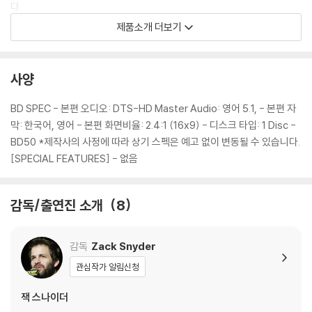
다.
2) 스틸북 케이스 제작 과정에서 기포 혹은 경미한 인쇄 오류가 발생할 수
제품소개 더보기
있습니다.
3) 렌티큘러 스틸북의 경우, 보호필름이 붙어 판매되기도 합니다. 보호필
름 손상에 의한 교환/반품은 불가합니다.
사양
4) 본품 보호를 위해 노란색의 카톤 박스로 재포장한 경우, 카톤박스 손상
에 의한 교환/반품은 불가합니다.
BD SPEC - 본편 오디오: DTS-HD Master Audio: 영어 5.1, - 본편 자
5) 아웃케이스/구성품/포장 상태 불량에 의한 교환/반품 신청시 불량 확
막: 한국어, 영어 - 본편 화면비율: 2.4:1 (16x9) - 디스크 타입: 1 Disc -
인을 위해 개봉 시의 동영상을 요청할 수 있으며, 동영상이 없는 경우 교
BD50 *제작사의 사정에 따라 상기 스펙은 예고 없이 변동될 수 있습니다.
환/반품이 제한될 수 있습니다.
[SPECIAL FEATURES] - 없음
※ 디스크 재생 불량
감독/출연진 소개
8
1) 기기 문제로 인해 발생하는 재생 불량 현상에 대해서는 반품/교환이 불
가하니 최신 소프트웨어로 업데이트된 DVD/BD 전용 기기에서 재생하실
것을 권유해 드립니다.
감독
Zack Snyder
2) 정전기와 먼지로 인해 재생이 원활하지 않은 경우가 있습니다. 디스크
관심작가 알림신청
를 마른 천으로 닦으시거나, DVD 클리너 등 전용 제품을 이용하면 대부분
해결됩니다.
잭 스나이더
3) 일부 PC 연결형 ODD의 경우 호환 상의 문제로 정상적인 디스크도 재