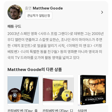
이동 과정에서의 손상이 발생하면, 재 판매가 어려우므로 신중한 구매 선
판) : 블루레이
택을 부탁드립니다.
출연
Matthew Goode
4) 한정판 상품의 변심, 오구매로 인한 반품은 회송된 상품의 상태 확인 후
관심작가 알림신청
진행이 가능합니다. 택배 이동 중 파손이 발생하지 않도록 완충 포장을 부
탁드립니다.
매튜 구드
2003년 스페인 영화 <사우스 프럼 그랜다>로 데뷔한 그는 2005년
우디 앨런이 연출하고 스칼렛 요한슨, 조나단 라이 마이어스가 주연
한 <매치 포인트>로 얼굴을 알리기 시작, <이매진 미 앤 유> <키핑
베토벤> <나의 특별한 동물 친구들> 등의 영화뿐 아니라 영국과 미
국의 TV 드라마를 오가며 활동 영역을 넓히고 있다.
Matthew Goode
의 다른 상품
카핑베토벤 (1Disc, 풀
카핑베토벤 (2Disc, 디
싱글맨