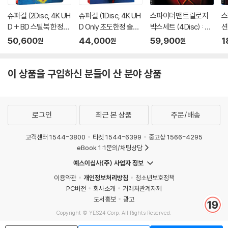
슈퍼걸 (2Disc, 4K UH
슈퍼걸 (1Disc, 4K UH
스파이더맨 트릴로지
스
D + BD 스틸북 한정
D Only 초도한정 슬립
박스세트 (4Disc) : 블
션
판) (펀치) : 블루레이
케이스) : 블루레이
루레이
블
50,600
44,000
59,900
1
원
원
원
이 상품을 구입하신 분들이 산 분야 상품
로그인
최근 본 상품
주문/배송
고객센터 1544-3800
티켓 1544-6399
중고샵 1566-4295
eBook 1:1문의/채팅상담
예스이십사(주) 사업자 정보
이용약관
개인정보처리방침
청소년보호정책
PC버전
회사소개
거래처관계자께
도서홍보
광고
Copyright © YES24 Corp. All Rights Reserved.
MATOM15