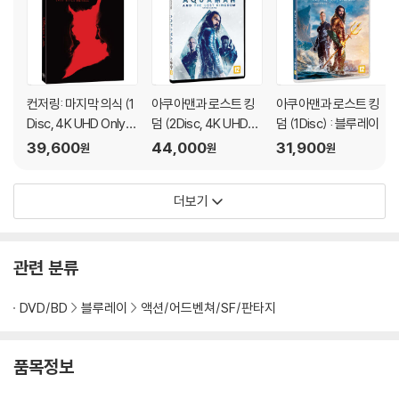
컨저링: 마지막 의식 (1
아쿠아맨과 로스트 킹
아쿠아맨과 로스트 킹
Disc, 4K UHD Only
덤 (2Disc, 4K UHD+
덤 (1Disc) : 블루레이
초도한정 슬립케이스)
BD 일반판) : 블루레이
39,600
44,000
31,900
원
원
원
: 블루레이
더보기
관련 분류
DVD/BD
블루레이
액션/어드벤쳐/SF/판타지
품목정보