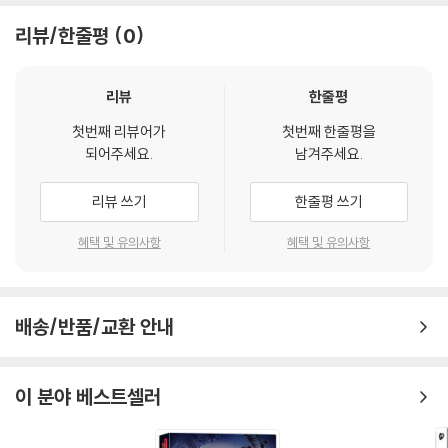
‘로어셰크’는 한때 동료였던 이들과 다시 접촉하기 시작한다. 그리고 마침
리뷰/한줄평
0
내, 히어로 모두의 과거와 얽혀있는,
모두를 파멸로 몰아갈 수 있는 거대한 음모의 실체를 목격하게 되는데…!
이들의 임무는 인류를 감시하는 것. 하지만 과연 누가, 이 ‘왓치맨’들을 감
리뷰
한줄평
시할 것인가?
첫번째 리뷰어가
첫번째 한줄평을
되어주세요.
남겨주세요.
리뷰 쓰기
한줄평 쓰기
혜택 및 유의사항
혜택 및 유의사항
배송/반품/교환 안내
이 분야 베스트셀러