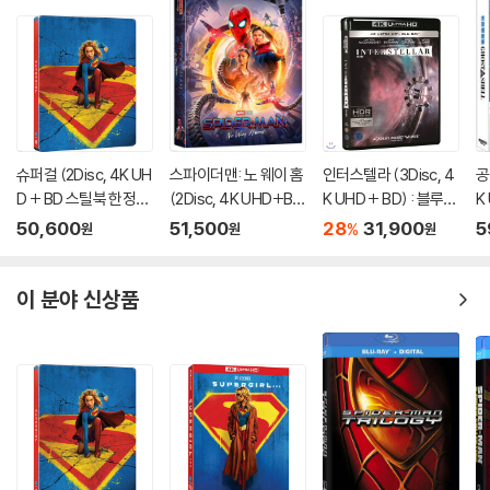
슈퍼걸 (2Disc, 4K UH
스파이더맨: 노 웨이 홈
인터스텔라 (3Disc, 4
공
D + BD 스틸북 한정
(2Disc, 4K UHD+BD
K UHD + BD) : 블루레
K
판) (펀치) : 블루레이
렌티큘러 풀슬립 B1 스
이
풀
50,600
51,500
28
31,900
5
%
원
원
원
틸북 넘버링 한정판) :
A
블루레이
이 분야 신상품