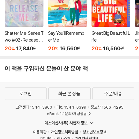
Shatter Me: Series T
Say You'll Rememb
Great Big Beautiful L
Ji
wo #02 : Release M
er Me
ife
e
e
20
17,840
20
16,560
20
16,560
2
%
%
%
원
원
원
이 책을 구입하신 분들이 산 분야 책
로그인
최근 본 상품
주문/배송
고객센터 1544-3800
티켓 1544-6399
중고샵 1566-4295
eBook 1:1문의/채팅상담
예스이십사(주) 사업자 정보
이용약관
개인정보처리방침
청소년보호정책
PC버전
회사소개
거래처관계자께