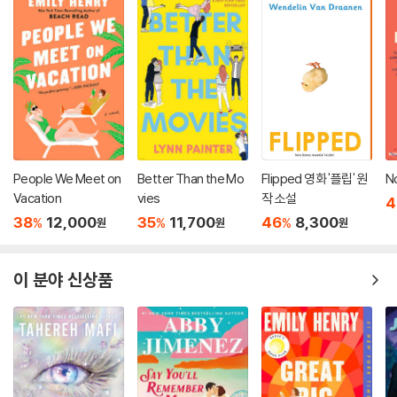
People We Meet on
Better Than the Mo
Flipped 영화 '플립' 원
N
Vacation
vies
작 소설
4
38
12,000
35
11,700
46
8,300
%
%
%
원
원
원
이 분야 신상품