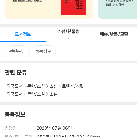
리뷰/한줄평
도서정보
배송/반품/교환
0
관련분류
품목정보
관련 분류
외국도서
문학/소설
소설
로맨스/칙릿
외국도서
문학/소설
소설
품목정보
발행일
2020년 07월 06일