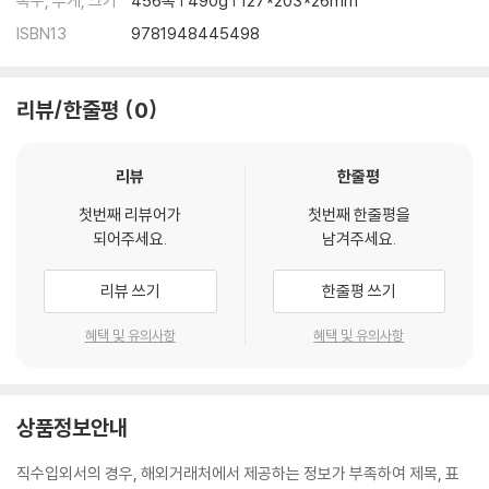
쪽수, 무게, 크기
456쪽 | 490g | 127*203*26mm
ISBN13
9781948445498
리뷰/한줄평
0
리뷰
한줄평
첫번째 리뷰어가
첫번째 한줄평을
되어주세요.
남겨주세요.
리뷰 쓰기
한줄평 쓰기
혜택 및 유의사항
혜택 및 유의사항
상품정보안내
직수입외서의 경우, 해외거래처에서 제공하는 정보가 부족하여 제목, 표