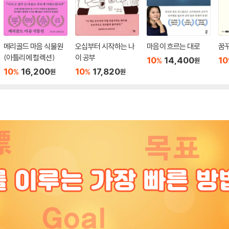
메리골드 마음 식물원
오십부터 시작하는 나
마음이 흐르는 대로
꿈
(아틀리에 컬렉션)
이 공부
10
14,400
10
%
원
10
16,200
10
17,820
%
%
원
원