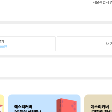
서울특별시 영
팔기
내 
400원