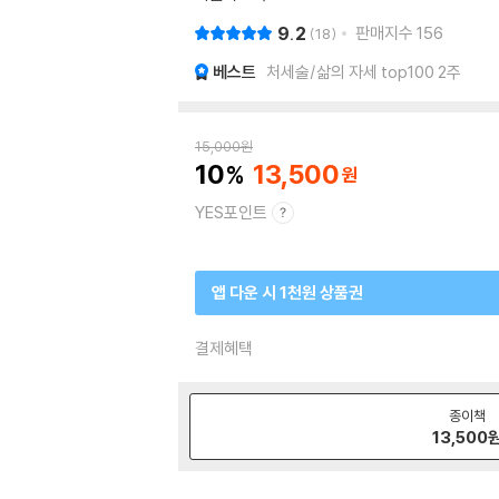
9.2
판매지수
156
18
베스트
처세술/삶의 자세 top100 2주
15,000
원
10
13,500
YES포인트
앱 다운 시 1천원 상품권
결제혜택
종이책
13,500