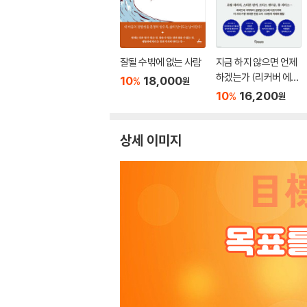
잘될 수밖에 없는 사람
지금 하지 않으면 언제
하겠는가 (리커버 에디
10
18,000
%
원
션)
10
16,200
%
원
상세 이미지