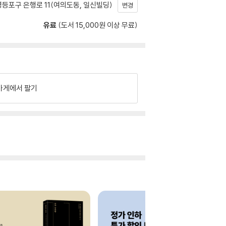
등포구 은행로 11(여의도동, 일신빌딩)
변경
유료
(도서 15,000원 이상 무료)
가게에서 팔기