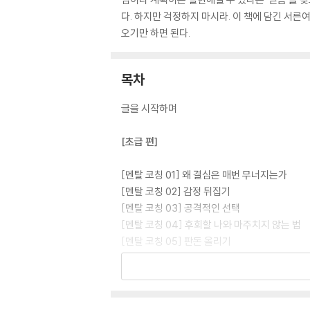
다. 하지만 걱정하지 마시라. 이 책에 담긴 서른
오기만 하면 된다.
목차
글을 시작하며
[초급 편]
[멘탈 코칭 01] 왜 결심은 매번 무너지는가
[멘탈 코칭 02] 감정 뒤집기
[멘탈 코칭 03] 공격적인 선택
[멘탈 코칭 04] 후회할 나와 마주치지 않는 법
[멘탈 코칭 05] 판돈 올리기
[멘탈 코칭 06] 관성을 만드는 알파벳 Y
[멘탈 코칭 07] It’s not my fault
[멘탈 코칭 08] 결과가 달라지는 두 가지 목표
[멘탈 코칭 09] 감사라는 기술