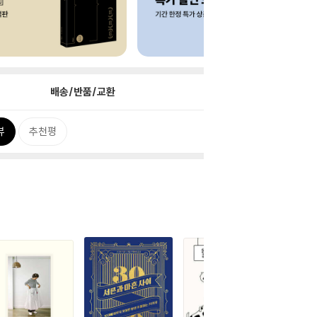
배송/반품/교환
뷰
추천평