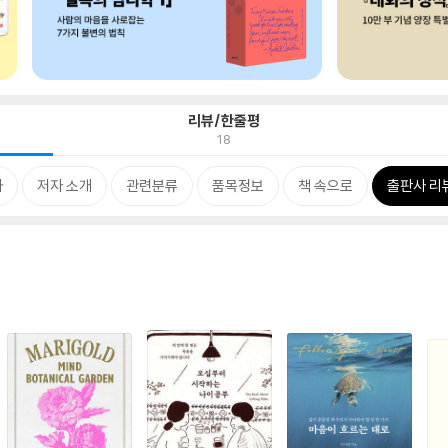
리뷰/한줄평
18
차
저자 소개
관련분류
품목정보
책 속으로
출판사 리