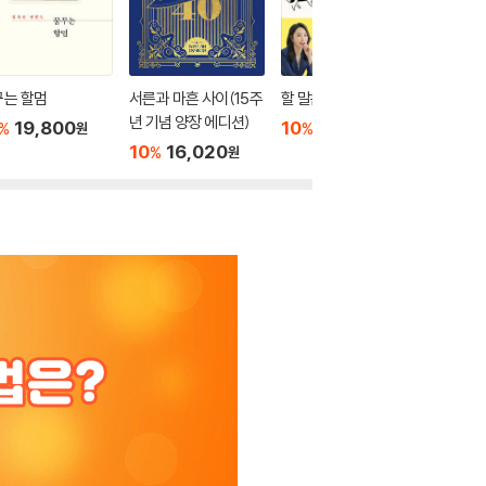
꾸는 할멈
서른과 마흔 사이(15주
할 말은 합니다
잘 살았다
년 기념 양장 에디션)
기를
19,800
10
16,920
%
%
원
원
10
16,020
10
1
%
%
원