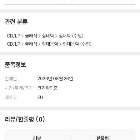
관련 분류
CD/LP
클래식
실내악
실내악 (수입)
CD/LP
클래식
현대음악
현대음악 (수입)
품목정보
발매일
2020년 08월 26일
시간/무게/크기
크기확인중
제조국
EU
리뷰/한줄평
0
리뷰
한줄평