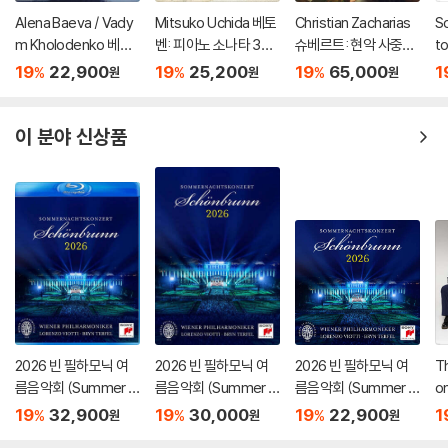
Alena Baeva / Vady
Mitsuko Uchida 베토
Christian Zacharias
S
m Kholodenko 베토
벤: 피아노 소나타 30-
슈베르트: 현악 사중주
t
벤: 바이올린 소나타 5
32번 (Beethoven: Pi
전곡 외 (Schubert: C
주
19
22,900
19
25,200
19
65,000
1
%
%
%
원
원
원
번 '봄', 9번 '크로이처',
ano Sonatas Opp 10
omplete String Quar
Bo
3번 (Beethoven: Vio
9 110 & 111)
tets, Trout Quintet
n
lin Sonatas Nos. 5 "S
& String Trios)
77
이 분야 신상품
pring", 9 'Kreutzer" &
3)
2026 빈 필하모닉 여
2026 빈 필하모닉 여
2026 빈 필하모닉 여
Th
름음악회 (Summer Ni
름음악회 (Summer Ni
름음악회 (Summer Ni
o
ght Concert 2026)
ght Concert 2026)
ght Concert 2026)
골
19
32,900
19
30,000
19
22,900
1
%
%
%
원
원
원
[Blu-ray]
[DVD]
ac