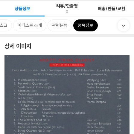
리뷰/한줄평
상품정보
배송/반품/교환
0
스크
아티스트 소개
관련분류
품목정보
상세 이미지