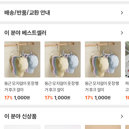
배송/반품/교환 안내
이 분야 베스트셀러
둥근 모자걸이 옷장 행
둥근 모자걸이 옷장 행
둥근 모자걸이 옷장 행
하
거 후크 걸이
거 후크 걸이
거 후크 걸이
고
17
1,000
17
1,000
17
1,000
1
%
%
%
원
원
원
이 분야 신상품