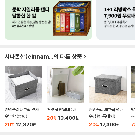
시나몬샵(cinnam...
의 다른 상품
린넨폴리패브릭 덮개
월넛 책받침대 (대)
린넨폴리패브릭 덮개
방
수납함 (중형)
수납함 (특대형)
츠
20
10,400
%
원
20
12,320
20
17,360
7
%
%
원
원