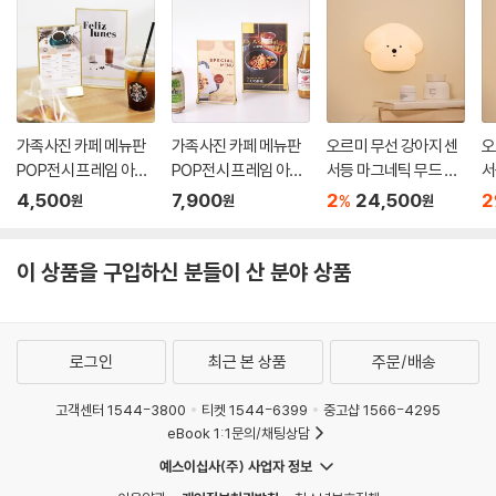
가족사진 카페 메뉴판
가족사진 카페 메뉴판
오르미 무선 강아지 센
오
POP전시 프레임 아크
POP전시 프레임 아크
서등 마그네틱 무드 모
서
릴 액자 중
릴 액자 대
션감지 현관 LED
션
4,500
7,900
2
24,500
2
%
원
원
원
이 상품을 구입하신 분들이 산 분야 상품
로그인
최근 본 상품
주문/배송
고객센터 1544-3800
티켓 1544-6399
중고샵 1566-4295
eBook 1:1문의/채팅상담
예스이십사(주) 사업자 정보