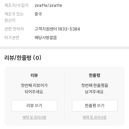
제조자/수입자
ziraffe/ziraffe
제조국 또는
중국
원산지
관련 연락처
고객지원센터 1833-5384
허가관련
해당사항없음
리뷰/한줄평
0
리뷰
한줄평
첫번째 리뷰어가
첫번째 한줄평을
되어주세요.
남겨주세요.
리뷰 쓰기
한줄평 쓰기
혜택 및 유의사항
혜택 및 유의사항