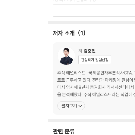
1 코로나바이러스와 헬스케어 산업의 디지털 전
코로나바이러스로 가속화된 구경제에서 신경제
본격적으로 확대될 원격의료와 디지털 헬스케어
2 헬스케어의 미래와 의료기기의 역할
저자 소개
1
기존 의료 시스템과 결합할 수밖에 없는 원격의
헬스케어의 미래를 이끄는 의료기기의 혁신과 
저
김충현
2장 글로벌 의료기기 산업의 이해
관심작가 알림신청
1 글로벌 의료기기 산업의 특징
의료기기 산업은 치료, 진단, 건강관리로 구분하
주식 애널리스트 · 국제공인재무분석사CFA. 고려대에서 산업공학을 전공했다. 현재 미래에셋대우 리서치센터에서 글로벌 첨단 의료기기 산업을 분석하는 주식 애널리스
왜 필러는 의료기기인데 보톡스는 의약품인가
트로 근무하고 있다. 전략과 마케팅에 관심이
의료기기 규제 시스템
다시 입사해 8년째 증권회사 리서치센터에서 근무하고 있다. 국내에서 유일하게 글로벌 및 국내 의료기기 산업을 모두 분석하고
의료기기와 의약품의 임상시험 비교
을 분석해왔다. 주식 애널리스트라는 직업에 
가격결정의 주체는 기업이 아닌 건강보험
펼쳐보기
실제 고객은 처방 권한을 가진 의사
제조업보다 높은 성장성과 수익성
2 글로벌 의료기기 산업의 성장 전략
대기업의 기본 전략은 인수합병
관련 분류