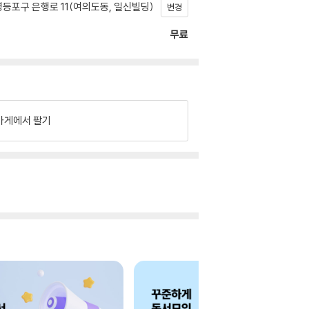
등포구 은행로 11(여의도동, 일신빌딩)
변경
무료
가게에서 팔기