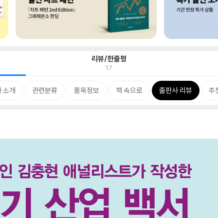
리뷰/한줄평
17
 소개
관련분류
품목정보
책 속으로
출판사 리뷰
추