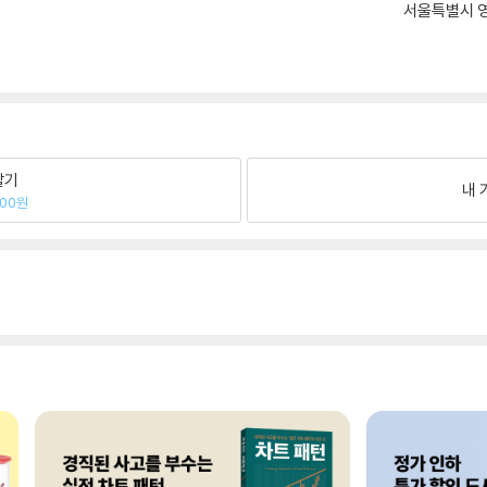
서울특별시 영
팔기
내 
900원