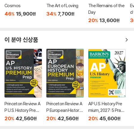
Cosmos
The Art of Loving
The Remains of the
E
Day
d 
46
15,900
34
7,700
%
%
원
원
in
20
13,600
3
%
원
oo
e
S
이 분야 신상품
Princeton Review A
Princeton Review A
AP U.S. History Pre
P U.S. History Premi
P European History
mium, 2027: 5 Practi
um Prep, 26th Editio
Premium Prep, 25th
ce Tests + Compre
20
42,560
20
42,560
20
45,600
%
%
%
원
원
원
n: 6 Practice Tests
Edition: 6 Practice T
hensive Review + O
+ Digital Practice On
ests + Digital Practi
nline Practice