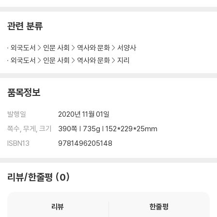
st itself.
Matthew S. Luckett
is a lecturer of history and an academic
관련 분류
program coordinator at California State University?Domingue
z Hills.
외국도서
인문 사회
역사와 문화
서양사
?
외국도서
인문 사회
역사와 문화
지리
품목정보
발행일
2020년 11월 01일
쪽수, 무게, 크기
390쪽 | 735g | 152*229*25mm
ISBN13
9781496205148
리뷰/한줄평
0
리뷰
한줄평