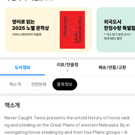
리뷰/한줄평
도서정보
배송/반품/교환
0
책소개
관련분류
품목정보
책소개
Never Caught Twice
presents the untold history of horse raidi
ng and stealing on the Great Plains of western Nebraska. By in
vestigating horse stealing by and from four Plains groups--A