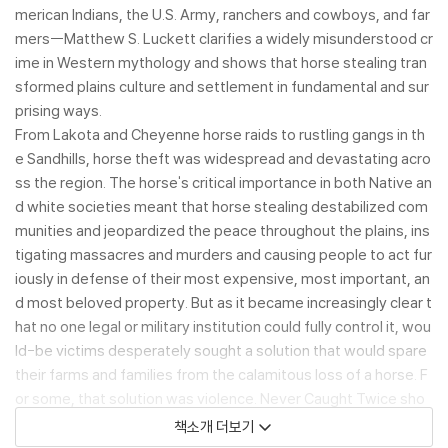
merican Indians, the U.S. Army, ranchers and cowboys, and far
mers--Matthew S. Luckett clarifies a widely misunderstood cr
ime in Western mythology and shows that horse stealing tran
sformed plains culture and settlement in fundamental and sur
prising ways.
From Lakota and Cheyenne horse raids to rustling gangs in th
e Sandhills, horse theft was widespread and devastating acro
ss the region. The horse's critical importance in both Native an
d white societies meant that horse stealing destabilized com
munities and jeopardized the peace throughout the plains, ins
tigating massacres and murders and causing people to act fur
iously in defense of their most expensive, most important, an
d most beloved property. But as it became increasingly clear t
hat no one legal or military institution could fully control it, wou
ld-be victims desperately sought a solution that would spare
their farms and families from the calamitous loss of a horse. F
or some, that solution was violence.
Never Caught Twice
sho
ws how the story of horse stealing across western Nebraska
책소개 더보기
and the Great Plains was in many ways the story of the old We