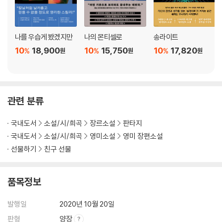
나를 우습게 봤겠지만
나의 몬티셀로
송라이트
10
18,900
10
15,750
10
17,820
%
%
%
원
원
원
관련 분류
국내도서
소설/시/희곡
장르소설
판타지
국내도서
소설/시/희곡
영미소설
영미 장편소설
선물하기
친구 선물
품목정보
발행일
2020년 10월 20일
판형
양장