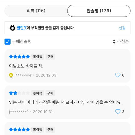
리뷰
116
한줄평
179
클린봇
이 부적절한 글을 감지 중입니다.
설정
구매한줄평
추천순
종이책
구매
여남소노 빠져들 책.
l*******r
2020.12.03.
6
종이책
구매
읽는 책이 아니라 소장용 예쁜 책 글씨가 너무 작아 읽을 수 없어요.
j********1
2020.10.31.
3
종이책
구매