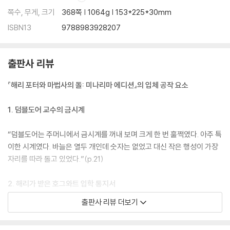
쪽수, 무게, 크기
368쪽 | 1064g | 153*225*30mm
ISBN13
9788983928207
출판사 리뷰
『해리 포터와 마법사의 돌: 미나리마 에디션』의 입체 공작 요소
1. 덤블도어 교수의 금시계
“덤블도어는 주머니에서 금시계를 꺼내 보며 크게 한 번 훌쩍였다. 아주 특
이한 시계였다. 바늘은 열두 개인데 숫자는 없었고 대신 작은 행성이 가장
자리를 따라 돌고 있었다.”(p.21)
2. 해리가 받은 호그와트 입학 통지서
출판사 리뷰 더보기
“해리는 마침내 손을 뻗어 누르스름한 봉투를 받아 들었다. 봉투에는 에메
랄드빛 초록색으로 ‘바다, 바위 위의 오두막, 바닥, H. 포터 군 앞’이라고 주