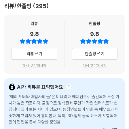
소가 적혀 있었다.”(p.72)
리뷰/한줄평
295
3. 다이애건 앨리
리뷰
한줄평
“해그리드가 두드린 벽돌이 흔들리고 움찔거리더니 벽 한가운데 조그만
9.8
9.8
구멍이 나타나 점점 커졌다. 다음 순간 두 사람은 해그리드도 충분히 들어
갈 만큼 큰 아치형 입구를 마주 보고 있었다.”(pp.92~93)
리뷰 쓰기
한줄평 쓰기
4. 뚱뚱한 귀부인 초상화
혜택 및 유의사항
혜택 및 유의사항
“복도 맨 끝에 분홍색 비단 드레스를 입은 아주 뚱뚱한 여자의 초상화가 걸
려 있었다.”(p.160)
AI가 리뷰를 요약했어요!
5. 호그와트 성
"해리 포터와 마법사의 돌"은 미나리마 에디션으로 출간되어 소장 가
치가 높은 작품이다. 금장으로 장식된 비주얼과 작은 일러스트가 삽
“저녁을 먹으러 성으로 돌아가는 해리와 론의 주머니는 예의 바른 마음에
입되어 있어 보는 재미가 있으며, 등장인물들이 영화 속 배우들과 비
도저히 거절할 수 없었던 록케이크의 무게로 축 늘어져 있었다.”(p.176)
슷하게 그려져 있어 흥미롭다. 특히, 3D 입체 공작 요소가 포함되어
있어 팝업을 통해 다양한 장면을 생생하게 체험할 수 있다.
6. 대연회장의 크리스마스 연회