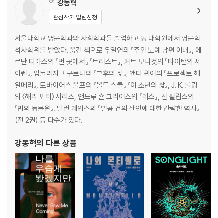
역
강동혁
관심작가 알림신청
서울대학교 영문학과와 사회학과를 졸업하고 동 대학원에서 영문학
석사학위를 받았다. 옮긴 책으로 우일연의 『주인 노예 남편 아내』, 에
르난 디아스의 『먼 곳에서』 『트러스트』, 커트 보니것의 『타이탄의 세
이렌』, 압둘라자크 구르나의 『그후의 삶』, 앤디 위어의 『프로젝트 헤
일메리』, 토바이어스 울프의 『올드 스쿨』 『이 소년의 삶』, J. K. 롤링
의 〈해리 포터〉 시리즈, 앤드루 숀 그리어스의 『레스』, 진 필립스의
『밤의 동물원』, 말런 제임스의 『일곱 건의 살인에 대한 간략한 역사』
(전 2권) 등 다수가 있다.
강동혁
의 다른 상품