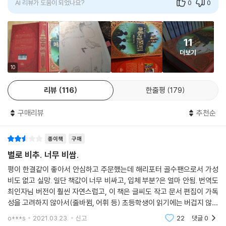
AI 리뷰가 도움이 되었나요?
0
0
“해리는 여태껏 단 한 번도 그런 크리스마스 만찬을 즐겨 본 적이 없었다. 1
00마리나 되는 통통한 칠면조 구이, 산처럼 쌓인 구운 감자와 삶은 감자가
11
있었고, 빵빵한 치폴라타 소시지가 접시마다 그득했으며, (……)”(p.24
더보기
6)
10
7. 거인 체스 시합
리뷰
116
한줄평
179
“그들은 거대한 체스판 가장자리, 검은색 체스 말 뒤에 서 있었다.”(p.33
구매리뷰
추천순
3)
8. 퀴럴 교수의 터번
종이책
구매
별로 비추. 너무 비쌈.
“터번이 떨어져 내렸다. 터번을 벗은 퀴럴의 머리는 이상하리만큼 작았다.
평이 한결같이 좋아서 안심하고 주문했는데 해리포터 골수팬으로서 가성
퀴럴이 그 자리에서 천천히 몸을 돌렸다.”(p.348)
비도 없고 실망. 일단 책값이 너무 비싸고, 입체 부분?은 얼마 안됨. 번역도
최인자님 버전이 훨씬 자연스럽고, 이 책은 글씨도 작고 문서 편집이 가독
해리 포터 세대의, 해리 포터 세대를 위한, 해리 포터 세대에 의한 새 번역!
성을 고려하지 않아서(줄바뀜, 어휘 등) 초등학생이 읽기에는 버겁지 않나
우리 시대에 가장 사랑받는 ‘21세기의 고전’을 고전답게 재해석하다!
싶음. 시무스 피니간은 셰이머스 피니간, 두들리 이름은 더들리, 그밖 이름
o***s
2021.03.23.
신고
22
댓글
0
도 헷갈리게