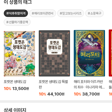
이 상품의 태그
#덕후취향저격
#해리포터관련서
#믿고보는시리즈
#소장욕구
#선물하기좋은책
포켓몬 생태도감
포켓몬 생태도감 특별
해리 포터와 아즈카반
해
판
의 죄수 : 미나리마 에디
돌
10
13,500
%
원
션
10
44,100
10
38,700
1
%
%
원
원
상세 이미지