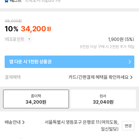
베스트
국내도서 top20 1주
38,000
원
10
34,200
YES포인트
1,900원 (5%)
5만원 이상 구매 시 2천원 추가 적립
앱 다운 시 1천원 상품권
결제혜택
카드/간편결제 혜택을 확인하세요
종이책
원서
34,200
원
32,040
원
배송안내
서울특별시 영등포구 은행로 11(여의도동,
변경
일신빌딩)