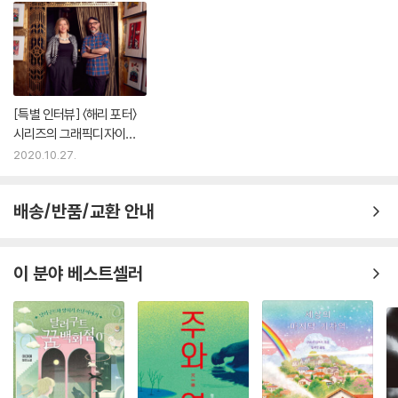
[특별 인터뷰] 〈해리 포터〉
시리즈의 그래픽디자이너
‘미나리마’를 만나다
2020.10.27.
배송/반품/교환 안내
이 분야 베스트셀러