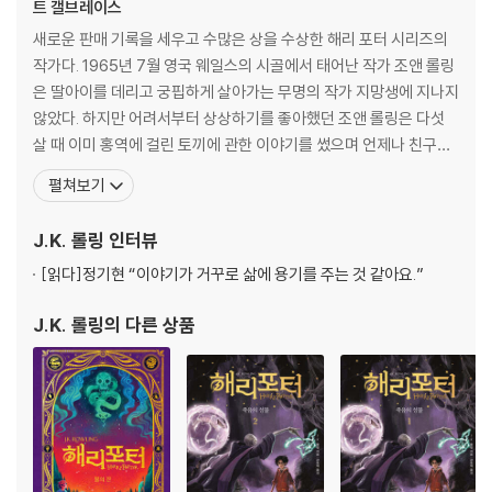
트 갤브레이스
새로운 판매 기록을 세우고 수많은 상을 수상한 해리 포터 시리즈의
작가다. 1965년 7월 영국 웨일스의 시골에서 태어난 작가 조앤 롤링
은 딸아이를 데리고 궁핍하게 살아가는 무명의 작가 지망생에 지나지
않았다. 하지만 어려서부터 상상하기를 좋아했던 조앤 롤링은 다섯
살 때 이미 홍역에 걸린 토끼에 관한 이야기를 썼으며 언제나 친구들
에게 둘러싸여 희한한 사건이나 모험담을 꾸며내어 들려주는 등 일찍
펼쳐보기
부터 소설가로서의 재능을 보였다. 롤링은 엑스터 대학에서 불문학과
고전을 읽으며 작가의 꿈을 키웠고 졸업한 뒤에는 국제 사면 위원회
J.K. 롤링
인터뷰
에서 임시 직원으로 일하면서 틈틈히 글을 썼다. 19
[읽다]
정기현 “이야기가 거꾸로 삶에 용기를 주는 것 같아요.”
J.K. 롤링
의 다른 상품