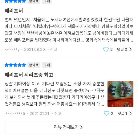
뉘앙스까지 점검했다.
종이책
구매
해리포터
벌써 몇년인지.. 처음에는 도서대여점에서빌려읽었었다 한권두권 나올때
마다 다시처음부터빌려읽곤하다가 책을사기시작했다 영화도빠짐없이보
았고 책장에 빽빽히넣어놓은책은 아껴보았음에도 낡아버렸다 그러다가새
로운 해리포터를 발견했다 미나리마에디션.... 영화속에책속에빨려들어가
는 듯하다너무좋다 그런데자꾸꺼내볼수가없다 또낡아버릴까봐...어쩌나
k*****y
2021.08.20.
신고
2
댓글
0
종이책
구매
해리포터 시리즈중 최고
정말 기대이상 이고. 기다린 보람있는 소장 가지 충분한
책이예요얼른 다음 에디션도 나왓으면 좋겟어요~!!뒤늦
게 보게되서 늦게 주문했는데2월까지 기다려야겠구나 싶
엇거든요 생각보다 일찍 와서 더좋네요~!!아까워서 애한
테도 못보여줄거 같아요학교보내고 야금야금 조금씩 아
l********5
2021.01.21.
신고
2
댓글
1
껴가며 봐야할듯 코로나로 힘든 시기에 이런걸로 힐링해
요다아는 내용인데도 좋네요ㅋ
리뷰 전체보기