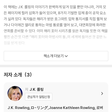
이 책에는 J.K. 롤링의 이야기가 완벽하게 담겨 있을 뿐만 아니라, 거의 모
든 페이지에 컬러 삽화가 들어 있으며, 8가지 기발한 입체 종이 공작 요소
가 실려 있다. 독자들은 해리가 받은 호그와트 입학 통지서를 직접 펼쳐 보
거나 다이애건 앨리로 통하는 마법 통로를 열어 보고, 대연회장에 화려한
연회를 준비할 수 있다. 이미 해리 포터 시리즈를 읽은 독자들 또한 이 책을
펼친 순간 또 다른 『해리 포터와 마법사의 돌』의 세계에 들어선 것 같은 느
낌을 받게 된다.
이번 에디션은 기존의 팬들에게 소중한 기념품일 뿐만 아니라, 아직 『해리
책소개 더보기
포터』를 읽지 않은 새로운 세대에게 이 시리즈를 소개하는 멋진 방법이자,
책을 사랑하는 독자들이 자신의 책꽂이에 꽂아 놓고 싶어 하는 아름다운
책이 될 것이다.
저자 소개
3
저
J.K. 롤링
관심작가 알림신청
J.K. Rowling,ロ-リング,Joanne Kathleen Rowling, 로버