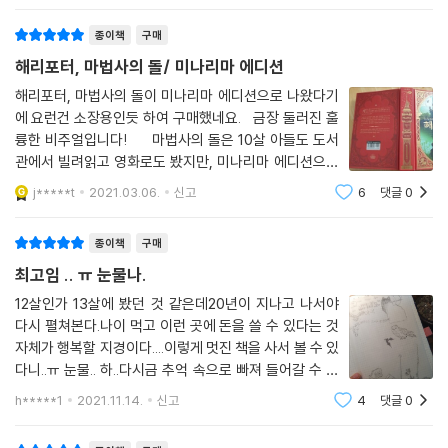
『해리 포터와 마법사의 돌: 미나리마 에디션』에는 국내 출간 20주년을 맞
종이책
구매
아 새롭게 번역을 한 텍스트를 수록했다. 새롭게 번역 작업을 거친 『해리
해리포터, 마법사의 돌/ 미나리마 에디션
포터』 시리즈는 ‘21세기 고전’이라 불릴 만한 품격에 맞춰 작품의 완성도를
높였다. 7권 『해리 포터와 죽음의 성물』로 완간된 기존의 『해리 포터』 시리
해리포터, 마법사의 돌이 미나리마 에디션으로 나왔다기
즈는 빈틈없는 소설적 구성과 생생한 캐릭터 그리고 마법 세계를 정교하게
에 요런건 소장용인듯 하여 구매했네요. 금장 둘러진 훌
륭한 비주얼입니다! 마법사의 돌은 10살 아들도 도서
묘사하며 풍부한 상상력이 돋보이면서도 정밀한 세계관을 구축해 나갔다.
관에서 빌려읽고 영화로도 봤지만, 미나리마 에디션으로
하지만 지금까지 출간된 책들은 J.K. 롤링이 펼쳐 나가는 판타지 세계의 규
나왔다기에~ 영국판으로 사고싶었지만... 아들이 당장 읽
모가 어느 정도이며 그 속에 어떠한 소설적 장치를 심어 놓았는지 알 수 없
j*****t
2021.03.06.
신고
6
댓글
0
어야하니 한국어판으로 구매했습니다. 거의 모든 페이지
는 상태에서 번역 작업이 이루어졌다. 또한 1~7편 모두 완결성을 갖추었
에 작은 일러스트라도
지만, 시리즈의 특성상 편과 편을 이어 주며 작품 전체를 관통하는 서사의
종이책
구매
개연성과 완결성은 마지막 편이 출간된 이후에나 파악할 수밖에 없었다.
최고임 .. ㅠ 눈물나.
12살인가 13살에 봤던 것 같은데20년이 지나고 나서야
그러다 보니 작가가 어느 장면에 복선을 깔아 두었고, 어느 장면이 작가가
다시 펼쳐본다.나이 먹고 이런 곳에 돈을 쓸 수 있다는 것
창조한 세계관을 이해하는 중요한 역할을 하는지 의미를 파악하며 번역하
자체가 행복할 지경이다....이렇게 멋진 책을 사서 볼 수 있
기에는 한계가 있었다. 이번에 선보이는 새 번역본에는 J.K. 롤링이 작품
다니..ㅠ 눈물.. 하..다시금 추억 속으로 빠져 들어갈 수 있
속에 이룩해 놓은 문학적 성취가 완벽하게 구현되어 있다. 복선과 반전을
어서 너무 좋고..또 그것이 이렇게 아름답고 예쁜 책과 함
h*****1
2021.11.14.
신고
4
댓글
0
선사하는 문학적 장치들을 보다 정교하고 세련되게 다듬었으며, 인물들 사
께라니..다음 시리즈도 어서 나오길 학수고대한다.. 책을
이의 관계나 그들의 숨겨진 비밀 그리고 성격이 도드라지는 말투의 미세한
보호하기 위해서 기름종이도 함께