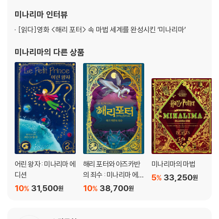
있는 미나리마는 〈피터팬〉, 〈이상한 나라의 앨리스〉, 〈피노키오〉 등 많
미나리마
인터뷰
은 사랑을 받은 이야기들을 ‘미나리마 클래식 시리즈’
[읽다]
영화 <해리 포터> 속 마법 세계를 완성시킨 ‘미나리마’
미나리마
의 다른 상품
어린 왕자 : 미나리마 에
해리 포터와 아즈카반
미나리마의 마법
디션
의 죄수 : 미나리마 에디
5
33,250
%
원
션
10
31,500
10
38,700
%
%
원
원