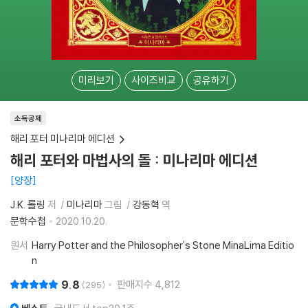
미리보기
사이즈비교
공유하기
소득공제
해리 포터 미나리마 에디션
해리 포터와 마법사의 돌 : 미나리마 에디션
양장
J.K. 롤링
저
미나리마
그림
강동혁
역
문학수첩
2020.10.20.
원서
Harry Potter and the Philosopher's Stone MinaLima Editio
n
9.8
판매지수
4,812
295