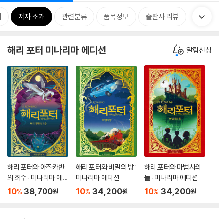
개
저자 소개
관련분류
품목정보
출판사 리뷰
해리 포터 미나리마 에디션
알림신청
해리 포터와 아즈카반
해리 포터와 비밀의 방 :
해리 포터와 마법사의
의 죄수 : 미나리마 에디
미나리마 에디션
돌 : 미나리마 에디션
션
10
38,700
10
34,200
10
34,200
%
%
%
원
원
원