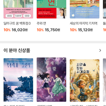
달러구트 꿈 백화점 0
주와 연
세상의 마지막 기차역
돌
10
16,020
10
15,750
10
15,120
1
%
%
%
원
원
원
이 분야 신상품