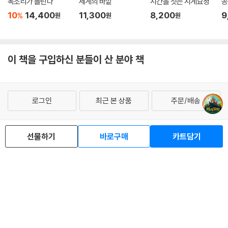
목소리가 들린다
세계의 바깥
시간을 짓는 시계요정
공
10
14,400
11,300
8,200
9
%
원
원
원
이 책을 구입하신 분들이 산 분야 책
로그인
최근 본 상품
주문/배송
고객센터 1544-3800
티켓 1544-6399
중고샵 1566-4295
eBook 1:1문의/채팅상담
선물하기
바로구매
카트담기
예스이십사(주) 사업자 정보
이용약관
개인정보처리방침
청소년보호정책
PC버전
회사소개
거래처관계자께
도서홍보
광고
Copyright © YES24 Corp. All Rights Reserved.
MATOM11