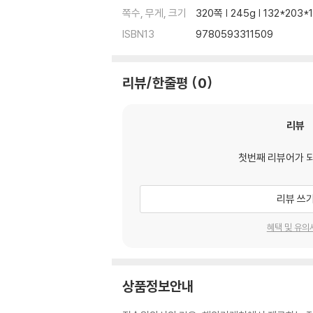
쪽수, 무게, 크기
320쪽 | 245g | 132*203
ISBN13
9780593311509
리뷰/한줄평
0
리뷰
첫번째 리뷰어가 
리뷰 쓰
혜택 및 유의
상품정보안내