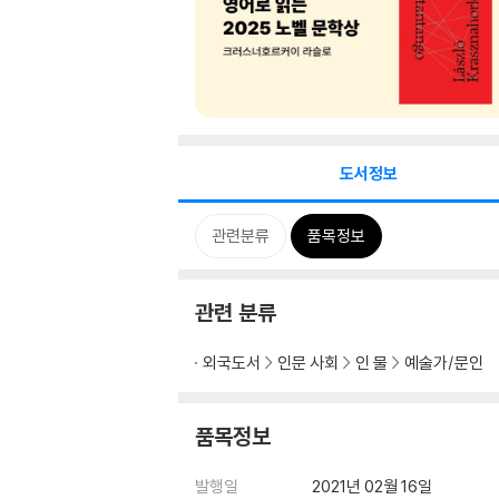
도서정보
관련분류
품목정보
관련 분류
외국도서
인문 사회
인 물
예술가/문인
품목정보
발행일
2021년 02월 16일