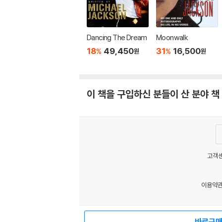
Dancing The Dream
Moonwalk
18
49,450
31
16,500
%
%
원
원
이 책을 구입하신 분들이 산 분야 책
고객센
이용약
MATOM12
바로구