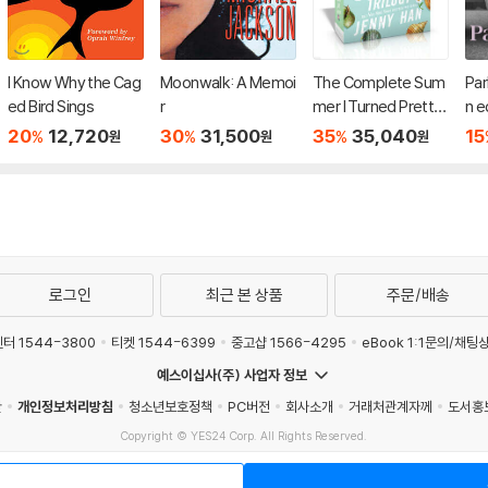
I Know Why the Cag
Moonwalk: A Memoi
The Complete Sum
Par
ed Bird Sings
r
mer I Turned Pretty
n e
Trilogy (Boxed Set)
20
12,720
30
31,500
35
35,040
15
%
%
%
원
원
원
로그인
최근 본 상품
주문/배송
터 1544-3800
티켓 1544-6399
중고샵 1566-4295
eBook 1:1문의/채팅
예스이십사(주) 사업자 정보
관
개인정보처리방침
청소년보호정책
PC버전
회사소개
거래처관계자께
도서홍
Copyright © YES24 Corp. All Rights Reserved.
매