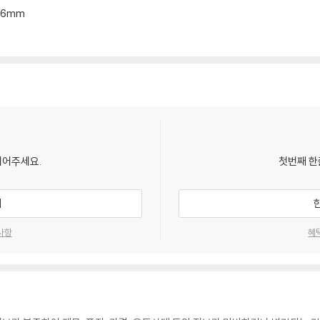
*16mm
되어주세요.
첫번째 한
기
사항
혜