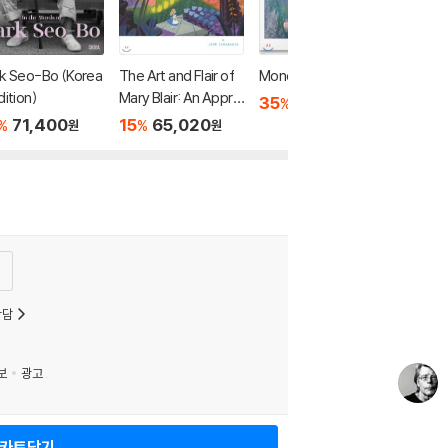
k Seo-Bo (Korea
The Art and Flair of
Monet
dition)
Mary Blair: An Appre
35
21,120
%
원
ciation
71,400
15
65,020
%
%
원
원
상담
보
광고
카트담기