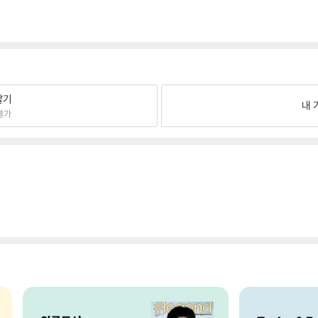
팔기
내 
불가